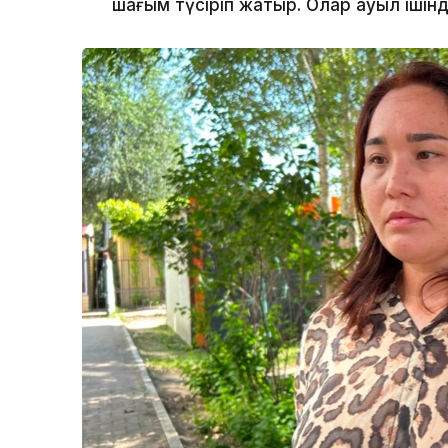
шағым түсіріп жатыр. Олар ауыл ішін