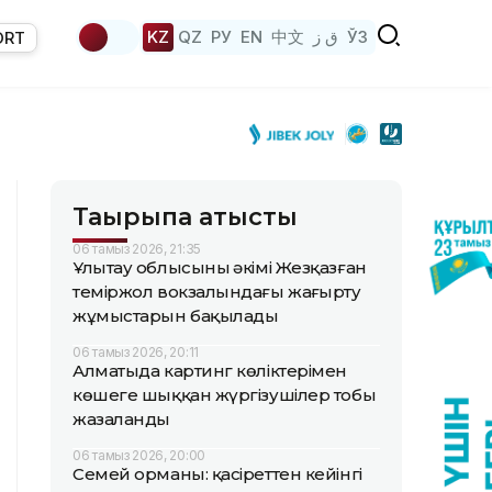
KZ
QZ
РУ
EN
中文
ق ز
ЎЗ
ORT
Тақырыпқа қатысты
06 тамыз 2026, 21:35
Ұлытау облысының әкімі Жезқазған
теміржол вокзалындағы жаңғырту
жұмыстарын бақылады
06 тамыз 2026, 20:11
Алматыда картинг көліктерімен
көшеге шыққан жүргізушілер тобы
жазаланды
06 тамыз 2026, 20:00
Семей орманы: қасіреттен кейінгі