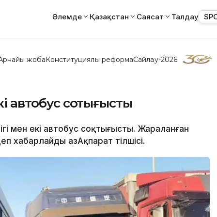
Әлемде
Қазақстан
Саясат
Талдау
SP
Арнайы жоба
Конституциялық реформа
Сайлау-2026
кі автобус соқтығысты
лігі мен екі автобус соқтығысты. Жараланған
п хабарлайды ҚазАқпарат тілшісі.