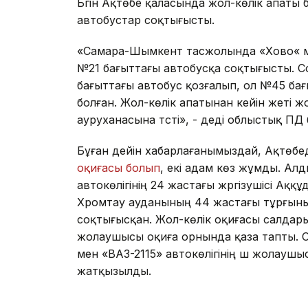
Бүгін Ақтөбе қаласында жол-көлік апаты 
автобустар соқтығысты.
«Самара-Шымкент тасжолында «Хово« ма
№21 бағыттағы автобусқа соқтығысты. С
бағыттағы автобус қозғалып, ол №45 ба
болған. Жол-көлік апатынан кейін жеті 
ауруханасына түсті», - деді облыстық ПД
Бұған дейін хабарлағанымыздай, Ақтөб
оқиғасы болып
, екі адам көз жұмды. Ал
автокөлігінің 24 жастағы жүргізушісі Ақ
Хромтау ауданының 44 жастағы тұрғынын
соқтығысқан. Жол-көлік оқиғасы салдарын
жолаушысы оқиға орнында қаза тапты. Ода
мен «ВАЗ-2115» автокөлігінің үш жолауш
жатқызылды.