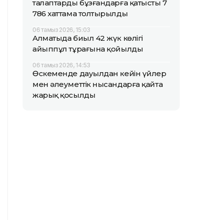
талаптарды бұзғандарға қатысты 7
786 хаттама толтырылды
06 тамыз 2026, 15:03
Алматыда биыл 42 жүк көлігі
айыппұл тұрағына қойылды
06 тамыз 2026, 14:53
Өскеменде дауылдан кейін үйлер
мен әлеуметтік нысандарға қайта
жарық қосылды