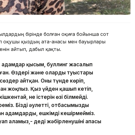
лдардың бірінде болған оқиға бойынша сот
л оқушы қыздың ата-анасы мен бауырлары
енін айтып, дабыл қақты.
сек адамдар қысым, буллинг жасалып
ған. Өздері және олардың туыстары
 сөздер айтқан. Оны түнде көріп,
н жоқпыз. Қыз үйден қашып кетіп,
ішкентай, не істерін өзі білмейді.
міз. Біздің әулеттің, отбасымыздың
н адамдарды, ешкімді кешірмейміз.
ауап аламыз,- деді жәбірленушінің апасы