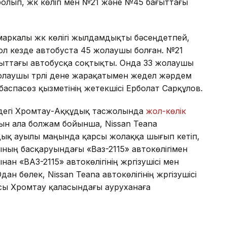
болып, жүк көлігі мен №21 және №45 бағыттағы
ркалы жүк көлігі жылдамдықты бәсеңдетпей,
ол кезде автобуста 45 жолаушы болған. №21
ғыттағы автобусқа соқтықты. Онда 33 жолаушы
жолаушы түрлі дене жарақатымен жедел жәрдем
 баспасөз қызметінің жетекшісі Ерболат Сарқұлов.
едегі Хромтау-Аққұдық тасжолында
жол-көлік
дын ала болжам бойынша, Nissan Teana
құдық ауылы маңында қарсы жолаққа шығып кетіп,
ың басқаруындағы «Ваз-2115» автокөлігімен
ан «ВАЗ-2115» автокөлігінің жүргізушісі мен
н бөлек, Nissan Teana автокөлігінің жүргізушісі
ысы Хромтау қаласындағы ауруханаға