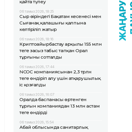
қайта түлеу
06 тамыз 2026, 18:25
Сыр өңіріндегі Бақатам кесенесі мен
Сығанақ қалашығы қалпына
келтіріліп жатыр
06 тамыз 2026, 18:16
Криптоайырбастау арқылы 155 млн
теңге заңсыз табыс тапқан Орал
тұрғыны сотталды
06 тамыз 2026, 17:44
NCOC компаниясынан 2,3 трлн
теңге өндіріп алу үшін атқарушылық
іс қозғалды
06 тамыз 2026, 16:07
Оралда баспанасы өртенген
тұрғын компаниядан 13 млн астам
теңге өндірді
06 тамыз 2026, 15:54
Абай облысында санитарлық