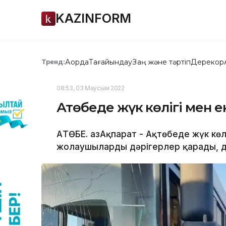
KAZINFORM
Ақорда
Тағайындау
Заң және тәртіп
Дерекқор
Тренд:
08:53, 03 Маусым 2022
Ақтөбеде жүк көлігі мен е
АҚТӨБЕ. ҚазАқпарат - Ақтөбеде жүк кө
жолаушыларды дәрігерлер қарады, де