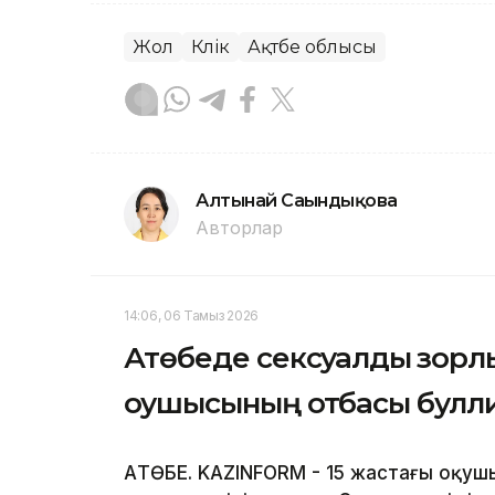
Жол
Көлік
Ақтөбе облысы
Алтынай Сағындықова
Авторлар
14:06, 06 Тамыз 2026
Ақтөбеде сексуалдық зорлы
оқушысының отбасы бул
АҚТӨБЕ. KAZINFORM - 15 жастағы оқу