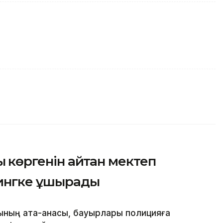
қ көргенін айтқан мектеп
лингке ұшырады
шының ата-анасы, бауырлары полицияға