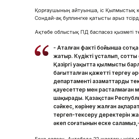
Қорғаушының айтуынша, іс Қылмыстық код
Сондай-ақ буллингке қатысты арыз түсірді
Ақтөбе облыстық ПД баспасөз қызметі т
- Аталған факті бойынша сотқа 
жатыр. Күдікті ұсталып, сотты
Қазіргі уақытта қылмыстың ба
бағытталған қажетті тергеу әр
департаменті азаматтарды тек
қауесеттер мен расталмаған м
шақырады. Қазақстан Республи
сәйкес, көрінеу жалған ақпарат
тергеп-тексеру деректерін ж
әкеп соғатынын еске саламыз,-
Еске салсақ, Ақтөбеде 22 жастағы жігіт м