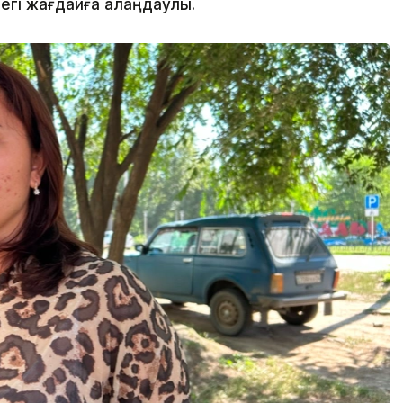
дегі жағдайға алаңдаулы.