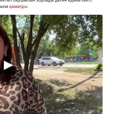
орына
қамалды.