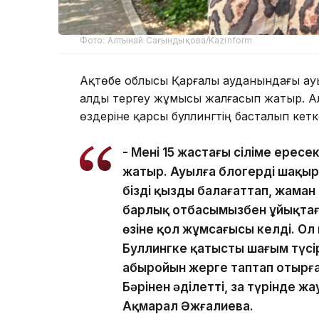
Фото: Алтынай Сағындықова/Kazinform
Ақтөбе облысы Қарғалы ауданындағы ауы
алды тергеу жұмысы жалғасып жатыр. А
өздеріне қарсы буллингтің басталып кетк
- Менің 15 жастағы сіңліме ере
жатыр. Ауылға блогерді шақыр
біздің қызды балағаттап, жаман
барлық отбасымызбен ұйықтаға
өзіне қол жұмсағысы келді. Ол к
Буллингке қатысты шағым түсіре
абыройын жерге таптап отырға
Бәрінен әділетті, заң түрінде ж
Ақмарал Әжғалиева.