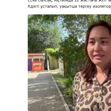
Күдікті ұсталып, уақытша тергеу изолят