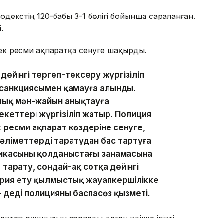
екстің 120-бабы 3-1 бөлігі бойынша сараланған.
.
ек ресми ақпаратқа сенуге шақырды.
дейінгі тергеп-тексеру жүргізіліп
ң санкциясымен қамауға алынды.
рлық мән-жайын анықтауға
екеттері жүргізіліп жатыр. Полиция
 ресми ақпарат көздеріне сенуге,
әліметтерді таратудан бас тартуға
касының қолданыстағы заңнамасына
 тарату, сондай-ақ сотқа дейінгі
ария ету қылмыстық жауапкершілікке
 деді полицияның баспасөз қызметі.
ектеп оқушысын зорлады деген күдікке ілікті.