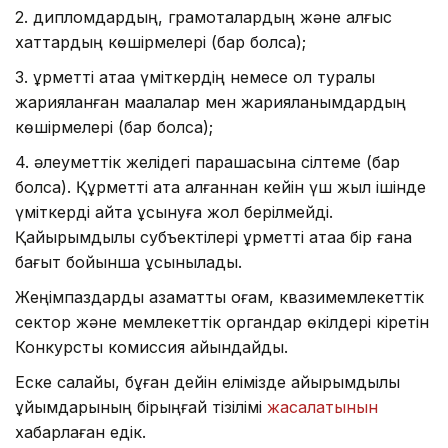
2. дипломдардың, грамоталардың және алғыс
хаттардың көшірмелері (бар болса);
3. құрметті атаққа үміткердің немесе ол туралы
жарияланған мақалалар мен жарияланымдардың
көшірмелері (бар болса);
4. әлеуметтік желідегі парақшасына сілтеме (бар
болса). Құрметті атақ алғаннан кейін үш жыл ішінде
үміткерді қайта ұсынуға жол берілмейді.
Қайырымдылық субъектілері құрметті атаққа бір ғана
бағыт бойынша ұсынылады.
Жеңімпаздарды азаматтық қоғам, квазимемлекеттік
сектор және мемлекеттік органдар өкілдері кіретін
Конкурстық комиссия айқындайды.
Еске салайық, бұған дейін елімізде қайырымдылық
ұйымдарының бірыңғай тізілімі
жасалатынын
хабарлаған едік.