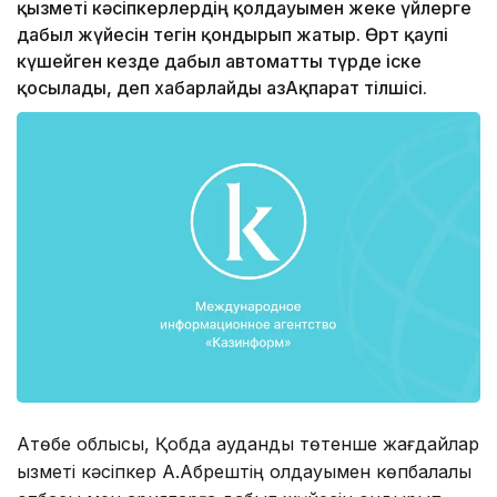
қызметі кәсіпкерлердің қолдауымен жеке үйлерге
дабыл жүйесін тегін қондырып жатыр. Өрт қаупі
күшейген кезде дабыл автоматты түрде іске
қосылады, деп хабарлайды ҚазАқпарат тілшісі.
Ақтөбе облысы, Қобда аудандық төтенше жағдайлар
қызметі кәсіпкер А.Абрештің қолдауымен көпбалалы