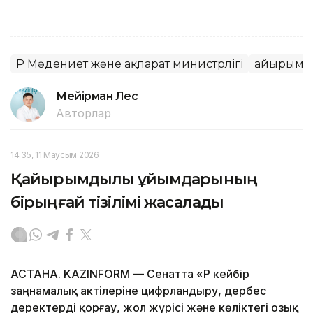
ҚР Мәдениет және ақпарат министрлігі
Қайырым
Мейірман Лес
Авторлар
14:35, 11 Маусым 2026
Қайырымдылық ұйымдарының
бірыңғай тізілімі жасалады
АСТАНА. KAZINFORM — Сенатта «ҚР кейбір
заңнамалық актілеріне цифрландыру, дербес
деректерді қорғау, жол жүрісі және көліктегі озық