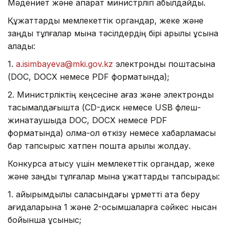
Мәдениет және ақпарат министрлігі қабылдайды.
Құжаттарды мемлекеттік органдар, жеке және
заңды тұлғалар мына тәсілдердің бірі арқылы ұсына
алады:
1.
a.isimbayeva@mki.gov.kz
электрондық поштасына
(DOC, DOCX немесе PDF форматында);
2. Министрліктің кеңсесіне қағаз және электрондық
тасымалдағышта (CD-диск немесе USB флеш-
жинақтаушыда DOC, DOCX немесе PDF
форматында) қолма-қол өткізу немесе хабарламасы
бар тапсырыс хатпен пошта арқылы жолдау.
Конкурсқа қатысу үшін мемлекеттік органдар, жеке
және заңды тұлғалар мына құжаттарды тапсырады:
1. қайырымдылық саласындағы құрметті атақ беру
қағидаларына 1 және 2-қосымшаларға сәйкес нысан
бойынша ұсыныс;