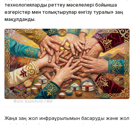
технологияларды реттеу мәселелері бойынша
өзгерістер мен толықтырулар енгізу туралы» заң
мақұлданды.
Фото: Kazinform / ЖИ
Жаңа заң жол инфрақұрылымын басқаруды және жол
қауіпсіздігін цифрландыруды, көліктегі озық
технологияларды заңнамалық реттеуді, сондай-ақ