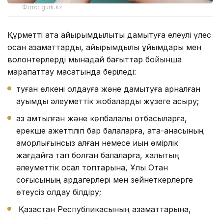
Фото: gurk.kz
Құрметті атақ қайырымдылықты дамытуға елеулі үлес
қосқан азаматтарды, қайырымдылық ұйымдары мен
волонтерлерді мынадай бағыттар бойынша
марапаттау мақсатында беріледі:
туған өлкені қолдауға және дамытуға арналған
ауқымды әлеуметтік жобаларды жүзеге асыру;
аз қамтылған және көпбалалы отбасыларға,
ерекше қажеттілігі бар балаларға, ата-анасының
қамқорлығынсыз қалған немесе қиын өмірлік
жағдайға тап болған балаларға, халықтың
әлеуметтік осал топтарына, Ұлы Отан
соғысының ардагерлері мен зейнеткерлерге
өтеусіз қолдау білдіру;
Қазақстан Республикасының азаматтарына,