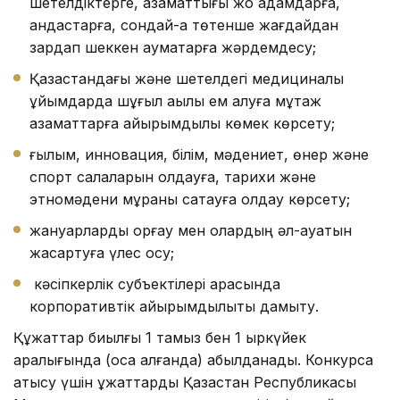
шетелдіктерге, азаматтығы жоқ адамдарға,
қандастарға, сондай-ақ төтенше жағдайдан
зардап шеккен аумақтарға жәрдемдесу;
Қазақстандағы және шетелдегі медициналық
ұйымдарда шұғыл ақылы ем алуға мұқтаж
азаматтарға қайырымдылық көмек көрсету;
ғылым, инновация, білім, мәдениет, өнер және
спорт салаларын қолдауға, тарихи және
этномәдени мұраны сақтауға қолдау көрсету;
жануарларды қорғау мен олардың әл-ауқатын
жақсартуға үлес қосу;
кәсіпкерлік субъектілері арасында
корпоративтік қайырымдылықты дамыту.
Құжаттар биылғы 1 тамыз бен 1 қыркүйек
аралығында (қоса алғанда) қабылданады. Конкурсқа
қатысу үшін құжаттарды Қазақстан Республикасы