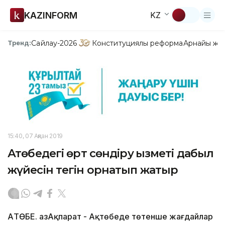
KAZINFORM
KZ
Сайлау-2026
Конституциялық реформа
Арнайы жо
Тренд:
15:40, 07 Ақпан 2019
Ақтөбедегі өрт сөндіру қызметі дабыл
жүйесін тегін орнатып жатыр
АҚТӨБЕ. ҚазАқпарат - Ақтөбеде төтенше жағдайлар