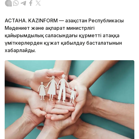
АСТАНА. KAZINFORM — Қазақстан Республикасы
Мәдениет және ақпарат министрлігі
қайырымдылық саласындағы құрметті атаққа
үміткерлерден құжат қабылдау басталатынын
хабарлайды.