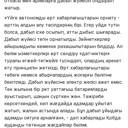
отбасы мен қарияларға дабыл жүйесін қондырып
жатыр.
«Үйге автономды өрт хабарлағыштарын орнату -
өрттің алдын алу тәсілдерінің бірі. Егер үйде түтін
болса, дабыл іске қосылып, қатты дыбыс шығарады.
Дабыл жүйесі тегін орнатылды. Зейнеткерлер
қайырымдылық көмекке ризашылықтарын білдірді. Ал
бөлім қызметкерлері өрт сөндіру «датчиктері»
туралы егжей-тегжейлі түсіндіріп, олардың әрекет
ету принципін жеткізді. Өрт хабарлағыштары
төбеге немесе қабырғалардың жоғарғы бөлігіне
бекітіледі. Дабыл жүйесіне электр желісі қажет емес.
Тек жылына бір рет қуаттағыш батареяларды
ауыстырып, шаңын сүрткен жөн. Тәжірибе
көрсеткендей, көп жағдайда адамдар ұйықтап
жатып, жалын астында қалады. Бұл дабыл ұйқыдағы
адамды оятуға арналған», - деп хабарлады Қобда
аудандық төтенше жағдайлар бөлімі.