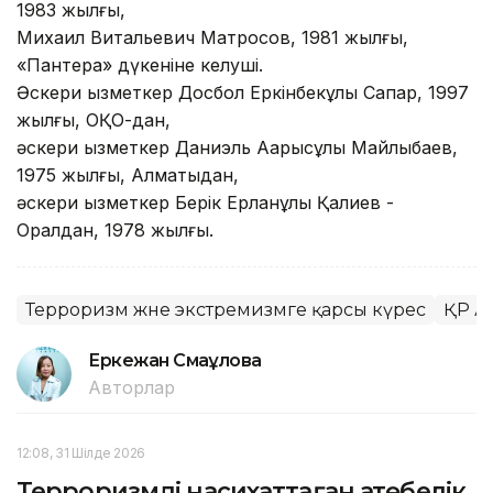
1983 жылғы,
Михаил Витальевич Матросов, 1981 жылғы,
«Пантера» дүкеніне келуші.
Әскери қызметкер Досбол Еркінбекұлы Сапар, 1997
жылғы, ОҚО-дан,
әскери қызметкер Даниэль Ақарысұлы Майлыбаев,
1975 жылғы, Алматыдан,
әскери қызметкер Берік Ерланұлы Қалиев -
Оралдан, 1978 жылғы.
Терроризм және экстремизмге қарсы күрес
ҚР А
Еркежан Смағұлова
Авторлар
12:08, 31 Шілде 2026
Терроризмді насихаттаған ақтөбелік