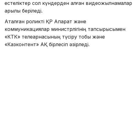
естеліктер сол күндерден қалған видеожылнамалар
арқылы беріледі.
Аталған роликті ҚР Ақпарат және
коммуникациялар министрлігінің тапсырысымен
«КТК» телеарнасының түсіру тобы және
«Казконтент» АҚ бірлесіп әзірледі.