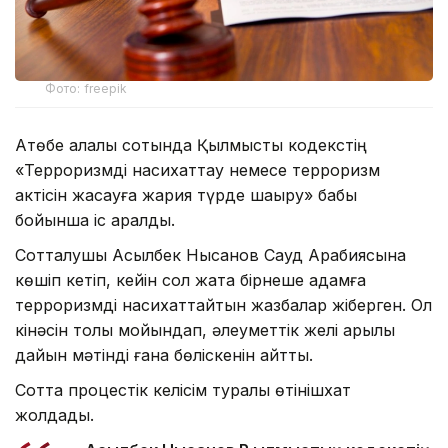
Фото: freepik
Ақтөбе қалалық сотында Қылмыстық кодекстің
«Терроризмдi насихаттау немесе терроризм
актiсiн жасауға жария түрде шақыру» бабы
бойынша іс қаралды.
Сотталушы Асылбек Нысанов Сауд Арабиясына
көшіп кетіп, кейін сол жақта бірнеше адамға
терроризмді насихаттайтын жазбалар жіберген. Ол
кінәсін толық мойындап, әлеуметтік желі арқылы
дайын мәтінді ғана бөліскенін айтты.
Сотта процестік келісім туралы өтінішхат
жолдады.