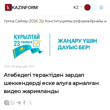
KAZINFORM
KZ
Сайлау-2026
Конституциялық реформа
Арнайы жо
Тренд:
11:55, 05 Маусым 2017
Ақтөбедегі терактіден зардап
шеккендерді еске алуға арналған
видео жарияланды