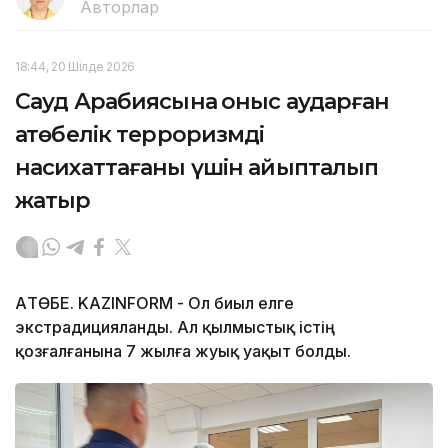
Авторлар
18:44, 20 Шілде 2026
Сауд Арабиясына қоныс аударған
ақтөбелік терроризмді
насихаттағаны үшін айыпталып
жатыр
АҚТӨБЕ. KAZINFORM - Ол биыл елге
экстрадицияланды. Ал қылмыстық істің
қозғалғанына 7 жылға жуық уақыт болды.