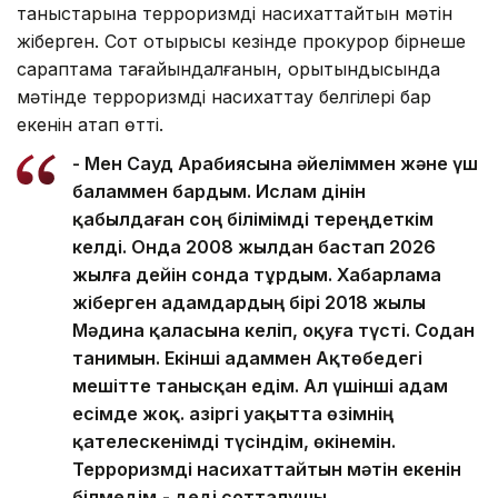
таныстарына терроризмді насихаттайтын мәтін
жіберген. Сот отырысы кезінде прокурор бірнеше
сараптама тағайындалғанын, қорытындысында
мәтінде терроризмді насихаттау белгілері бар
екенін атап өтті.
- Мен Сауд Арабиясына әйеліммен және үш
баламмен бардым. Ислам дінін
қабылдаған соң білімімді тереңдеткім
келді. Онда 2008 жылдан бастап 2026
жылға дейін сонда тұрдым. Хабарлама
жіберген адамдардың бірі 2018 жылы
Мәдина қаласына келіп, оқуға түсті. Содан
танимын. Екінші адаммен Ақтөбедегі
мешітте танысқан едім. Ал үшінші адам
есімде жоқ. Қазіргі уақытта өзімнің
қателескенімді түсіндім, өкінемін.
Терроризмді насихаттайтын мәтін екенін
білмедім,- деді сотталушы.