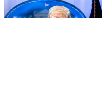
Фото: Ақ үй
АҚШ мемлекеттік хатшысы Марко Рубионың
айтуынша, шешім міндетті 45 күндік алдын ала
хабарлау мерзімі аяқталғаннан кейін күшіне енуі
мүмкін және Вашингтон мен Дамаск арасындағы
қарым-қатынасты қалпына келтіру жолындағы
маңызды қадам болмақ.