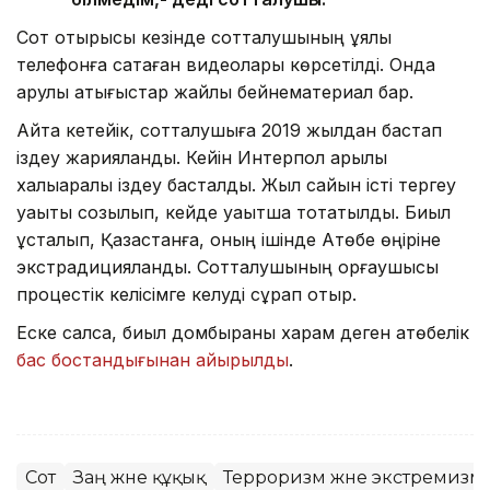
Сот отырысы кезінде сотталушының ұялы
телефонға сақтаған видеолары көрсетілді. Онда
қарулы қақтығыстар жайлы бейнематериал бар.
Айта кетейік, сотталушыға 2019 жылдан бастап
іздеу жарияланды. Кейін Интерпол арқылы
халықаралық іздеу басталды. Жыл сайын істі тергеу
уақыты созылып, кейде уақытша тоқтатылды. Биыл
ұсталып, Қазақстанға, оның ішінде Ақтөбе өңіріне
экстрадицияланды. Сотталушының қорғаушысы
процестік келісімге келуді сұрап отыр.
Еске салсақ, биыл домбыраны харам деген ақтөбелік
бас бостандығынан айырылды
.
Сот
Заң және құқық
Терроризм және экстремизмг