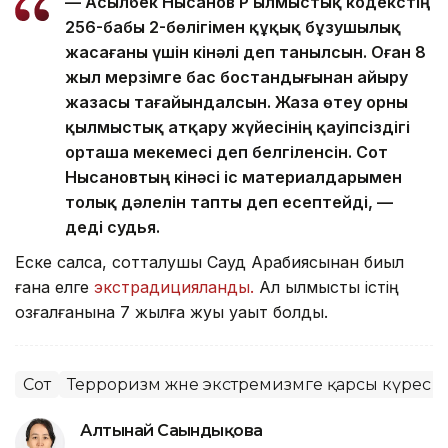
— Асылбек Нысанов ҚР Қылмыстық кодекстің
256-бабы 2-бөлігімен құқық бұзушылық
жасағаны үшін кінәлі деп танылсын. Оған 8
жыл мерзімге бас бостандығынан айыру
жазасы тағайындалсын. Жаза өтеу орны
қылмыстық атқару жүйесінің қауіпсіздігі
орташа мекемесі деп белгіленсін. Сот
Нысановтың кінәсі іс материалдарымен
толық дәлелін тапты деп есептейді, —
деді судья.
Еске салсақ, сотталушы Сауд Арабиясынан биыл
ғана елге
экстрадицияланды.
Ал қылмыстық істің
қозғалғанына 7 жылға жуық уақыт болды.
Сот
Терроризм және экстремизмге қарсы күрес
Алтынай Сағындықова