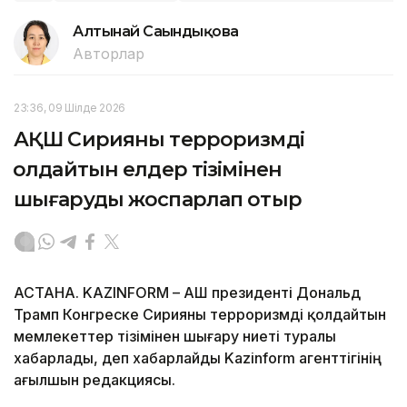
Алтынай Сағындықова
Авторлар
23:36, 09 Шілде 2026
АҚШ Сирияны терроризмді
қолдайтын елдер тізімінен
шығаруды жоспарлап отыр
АСТАНА. KAZINFORM – АҚШ президенті Дональд
Трамп Конгреске Сирияны терроризмді қолдайтын
мемлекеттер тізімінен шығару ниеті туралы
хабарлады, деп хабарлайды Kazinform агенттігінің
ағылшын редакциясы.