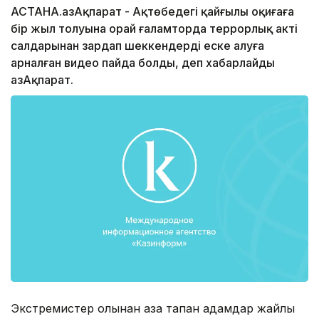
АСТАНА.ҚазАқпарат - Ақтөбедегі қайғылы оқиғаға
бір жыл толуына орай ғаламторда террорлық акті
салдарынан зардап шеккендерді еске алуға
арналған видео пайда болды, деп хабарлайды
ҚазАқпарат.
Экстремистер қолынан қаза тапқан адамдар жайлы