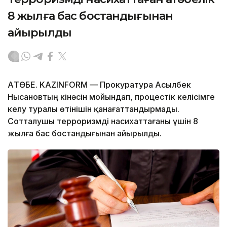
8 жылға бас бостандығынан
айырылды
АҚТӨБЕ. KAZINFORM — Прокуратура Асылбек
Нысановтың кінәсін мойындап, процестік келісімге
келу туралы өтінішін қанағаттандырмады.
Сотталушы терроризмді насихаттағаны үшін 8
жылға бас бостандығынан айырылды.