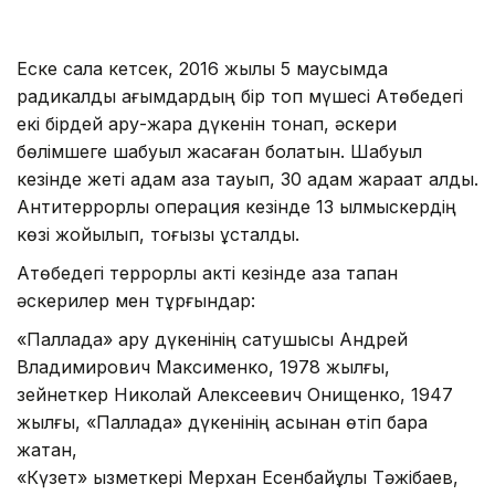
Еске сала кетсек, 2016 жылы 5 маусымда
радикалды ағымдардың бір топ мүшесі Ақтөбедегі
екі бірдей қару-жарақ дүкенін тонап, әскери
бөлімшеге шабуыл жасаған болатын. Шабуыл
кезінде жеті адам қаза тауып, 30 адам жарақат алды.
Антитеррорлық операция кезінде 13 қылмыскердің
көзі жойылып, тоғызы ұсталды.
Ақтөбедегі террорлық акті кезінде қаза тапқан
әскерилер мен тұрғындар:
«Паллада» қару дүкенінің сатушысы Андрей
Владимирович Максименко, 1978 жылғы,
зейнеткер Николай Алексеевич Онищенко, 1947
жылғы, «Паллада» дүкенінің қасынан өтіп бара
жатқан,
«Күзет» қызметкері Мерхан Есенбайұлы Тәжібаев,