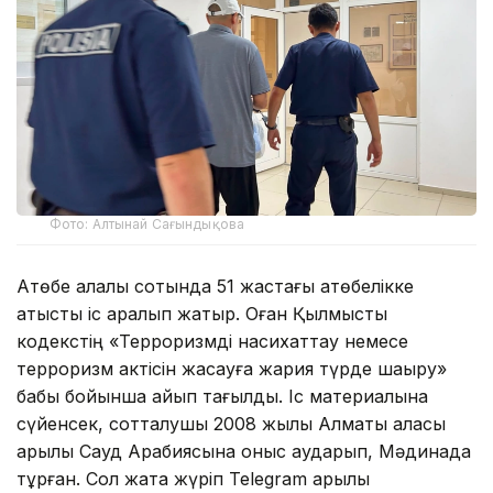
Фото: Алтынай Сағындықова
Ақтөбе қалалық сотында 51 жастағы ақтөбелікке
қатысты іс қаралып жатыр. Оған Қылмыстық
кодекстің «Терроризмді насихаттау немесе
терроризм актісін жасауға жария түрде шақыру»
бабы бойынша айып тағылды. Іс материалына
сүйенсек, сотталушы 2008 жылы Алматы қаласы
арқылы Сауд Арабиясына қоныс аударып, Мәдинада
тұрған. Сол жақта жүріп Telegram арқылы