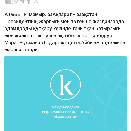
АҚТӨБЕ. 14 мамыр. ҚазАқпарат - Қазақстан
Президентінің Жарлығымен төтенше жағдайларда
адамдарды құтқару кезінде танытқан батырлығы
мен жанкештілігі үшін ақтөбелік өрт сөндіруші
Марат Ғұсманов ІІІ дәрежедегі «Айбын» орденімен
марапатталды.