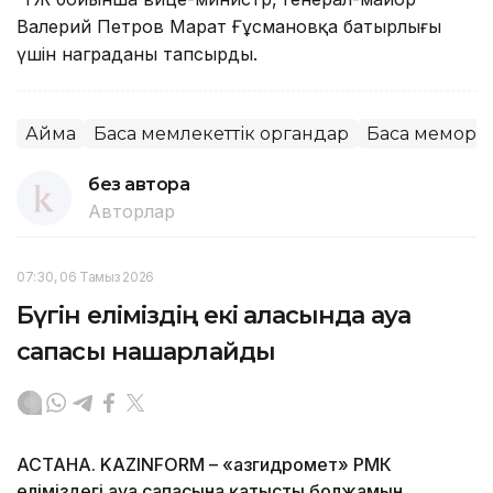
Валерий Петров Марат Ғұсмановқа батырлығы
үшін награданы тапсырды.
Аймақ
Басқа мемлекеттік органдар
Басқа меморг
без автора
Авторлар
07:30, 06 Тамыз 2026
Бүгін еліміздің екі қаласында ауа
сапасы нашарлайды
АСТАНА. KAZINFORM – «Қазгидромет» РМК
еліміздегі ауа сапасына қатысты болжамын