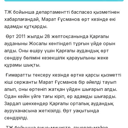
ТЖ бойынша департаменттің баспасөз қызметінен
хабарлағандай, Марат Ғұсманов өрт кезінде екі
адамды құтқарды.
Өрт 2011 жылдың 28 желтоқсанында Қарғалы
ауданының Жосалы кентіндегі тұрғын үйде орын
алды. Оны өшіру үшін Қарғалы аудандық өрт
сөндіру бөлімінің кезекшілік қарауылының жеке
құрамы шықты.
Ғимаратты тексеру кезінде өртке қарсы қызметтің
кіші сержанты Марат Ғұсманов бір әйелді тауып
алып, оны өртеніп жатқан үйден шығарып алды.
Одан кейін үйге тағы кіріп, ер адамды шығарды.
Зардап шеккендер Қарғалы орталық аудандық
ауруханасына жеткізілді. Өрт уақытында
сөндірілді.
ТЖ бойынша вице-министр, генерал-майор