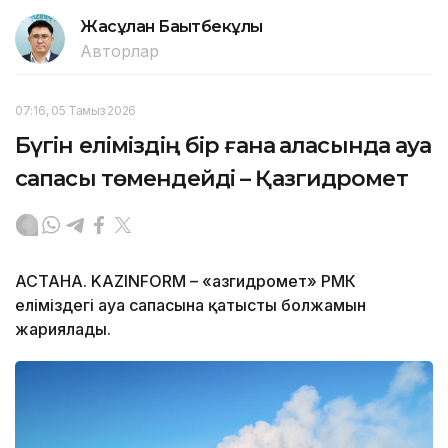
Жасұлан Бақытбекұлы
Авторлар
07:16, 05 Тамыз 2026
Бүгін еліміздің бір ғана қаласында ауа
сапасы төмендейді – Қазгидромет
АСТАНА. KAZINFORM – «Қазгидромет» РМК
еліміздегі ауа сапасына қатысты болжамын
жариялады.