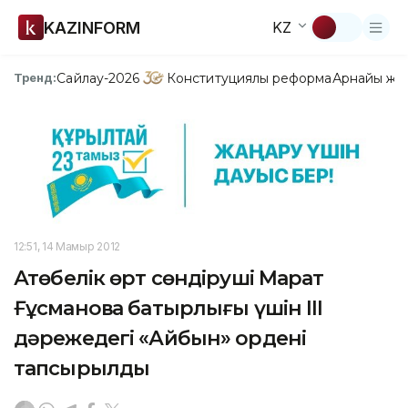
KAZINFORM
KZ
Сайлау-2026
Конституциялық реформа
Арнайы жо
Тренд:
12:51, 14 Мамыр 2012
Ақтөбелік өрт сөндіруші Марат
Ғұсмановқа батырлығы үшін ІІІ
дәрежедегі «Айбын» ордені
тапсырылды