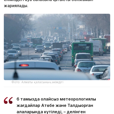
жариялады.
Фото: Алматы қаласының әкімдігі
6 тамызда қолайсыз метеорологиялық
жағдайлар Ақтөбе және Талдықорған
қалаларында күтіледі, – делінген