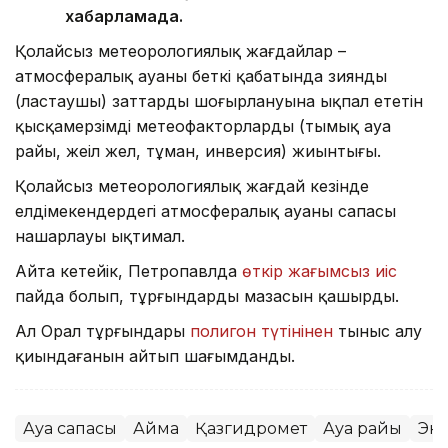
хабарламада.
Қолайсыз метеорологиялық жағдайлар –
атмосфералық ауаның беткі қабатында зиянды
(ластаушы) заттардың шоғырлануына ықпал ететін
қысқамерзімді метеофакторлардың (тымық ауа
райы, жеңіл жел, тұман, инверсия) жиынтығы.
Қолайсыз метеорологиялық жағдай кезінде
елдімекендердегі атмосфералық ауаның сапасы
нашарлауы ықтимал.
Айта кетейік, Петропавлда
өткір жағымсыз иіс
пайда болып, тұрғындардың мазасын қашырды.
Ал Орал тұрғындары
полигон түтінінен
тыныс алу
қиындағанын айтып шағымданды.
Ауа сапасы
Аймақ
Қазгидромет
Ауа райы
Эк