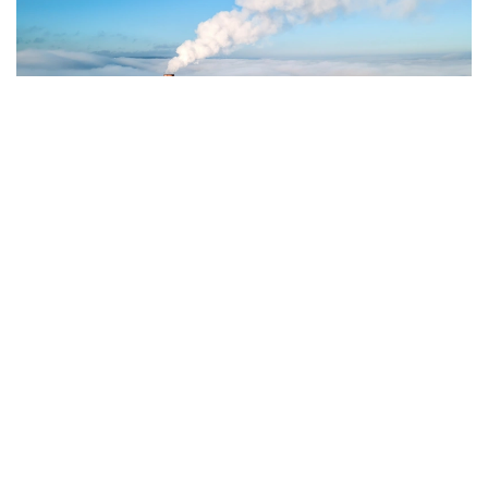
Фото: Magnific.com
5 тамызда қолайсыз метеорологиялық
жағдайлар Ақтөбе қалаласында күтіледі, –
делінген хабарламада.
Қолайсыз метеорологиялық жағдайлар –
атмосфералық ауаның беткі қабатында зиянды
(ластаушы) заттардың шоғырлануына ықпал ететін
қысқамерзімді метеофакторлардың (тымық ауа
райы, жеңіл жел, тұман, инверсия) жиынтығы.
Қолайсыз метеорологиялық жағдай кезінде