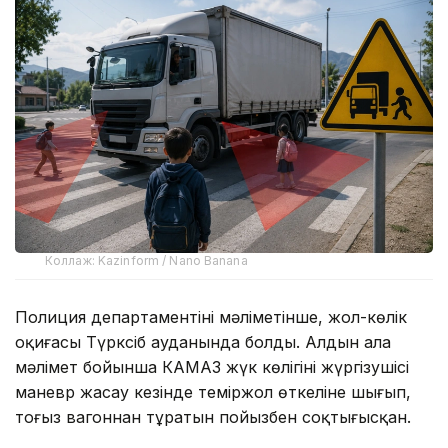
Коллаж: Kazinform / Nano Banana
Полиция департаментінің мәліметінше, жол-көлік
оқиғасы Түрксіб ауданында болды. Алдын ала
мәлімет бойынша КАМАЗ жүк көлігінің жүргізушісі
маневр жасау кезінде теміржол өткеліне шығып,
тоғыз вагоннан тұратын пойызбен соқтығысқан.