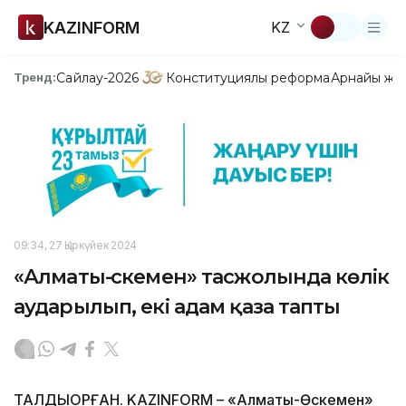
KAZINFORM
KZ
Сайлау-2026
Конституциялық реформа
Арнайы жо
Тренд:
09:34, 27 Қыркүйек 2024
«Алматы-Өскемен» тасжолында көлік
аударылып, екі адам қаза тапты
ТАЛДЫҚОРҒАН. KAZINFORM – «Алматы-Өскемен»