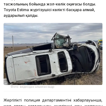
тасжолының бойында жол-көлік оқиғасы болды.
Toyota Estima жүргізушісі көлікті басқара алмай,
аударылып қалды.
Фото: видеодан алынған кадр
Жергілікті полиция департаментінің хабарлауынша,
жол апаты салдарынан жүргізуші мен жолаушы