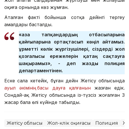
оқиға орнында көз жұмған.
Аталған факті бойынша сотқа дейінгі тергеу
амалдары басталды.
«Қаза тапқандардың отбасыларына
қайғыларына ортақтасып көңіл айтамыз.
Құрметті көлік жүргізушілері, сіздерді жол
қозғалысы ережелерін қатаң сақтауға
шақырамыз», - деп жазды полиция
департаментінен.
Еске сала кетейік, бұған дейін Жетісу облысында
ауыл әкімінің басы дауға қалғанын
жазған едік.
Сондай-ақ Жетісу облысында із-түзсіз жоғалған 3
жасар бала өлі күйінде табылды.
Жетісу облысы
Жол-көлік оқиғасы
Полиция
Жо