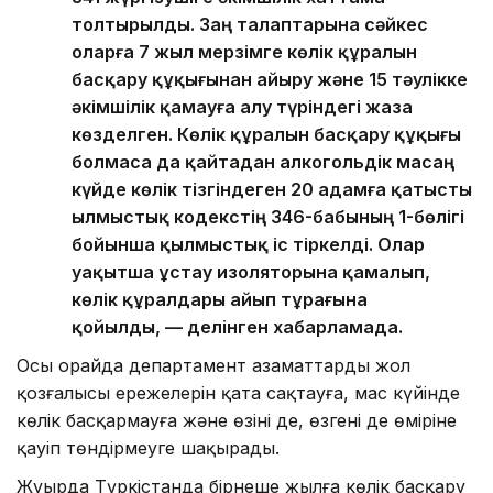
толтырылды. Заң талаптарына сәйкес
оларға 7 жыл мерзімге көлік құралын
басқару құқығынан айыру және 15 тәулікке
әкімшілік қамауға алу түріндегі жаза
көзделген. Көлік құралын басқару құқығы
болмаса да қайтадан алкогольдік масаң
күйде көлік тізгіндеген 20 адамға қатысты
Қылмыстық кодекстің 346-бабының 1-бөлігі
бойынша қылмыстық іс тіркелді. Олар
уақытша ұстау изоляторына қамалып,
көлік құралдары айып тұрағына
қойылды, — делінген хабарламада.
Осы орайда департамент азаматтарды жол
қозғалысы ережелерін қатаң сақтауға, мас күйінде
көлік басқармауға және өзінің де, өзгенің де өміріне
қауіп төндірмеуге шақырады.
Жуырда Түркістанда бірнеше жылға көлік басқару