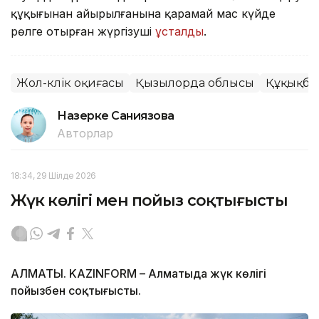
құқығынан айырылғанына қарамай мас күйде
рөлге отырған жүргізуші
ұсталды
.
Жол-көлік оқиғасы
Қызылорда облысы
Құқықбұ
Назерке Саниязова
Авторлар
18:34, 29 Шілде 2026
Жүк көлігі мен пойыз соқтығысты
АЛМАТЫ. KAZINFORM – Алматыда жүк көлігі
пойызбен соқтығысты.