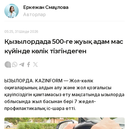
Еркежан Смағұлова
Авторлар
05:25, 31 Шілде 2026
Қызылордада 500-ге жуық адам мас
күйінде көлік тізгіндеген
ҚЫЗЫЛОРДА. KAZINFORM — Жол-көлік
оқиғаларының алдын алу және жол қозғалысы
қауіпсіздігін қамтамасыз ету мақсатында Қызылорда
облысында жыл басынан бері 7 жедел-
профилактикалық іс-шара өтті.