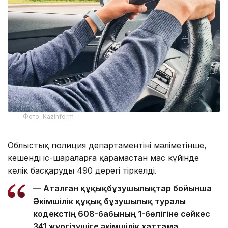
Фото: Kazinform
Облыстық полиция департаментінің мәліметінше,
кешенді іс-шараларға қарамастан мас күйінде
көлік басқарудың 490 дерегі тіркелді.
— Аталған құқықбұзушылықтар бойынша
Әкімшілік құқық бұзушылық туралы
кодекстің 608-бабының 1-бөлігіне сәйкес
341 жүргізушіге әкімшілік хаттама