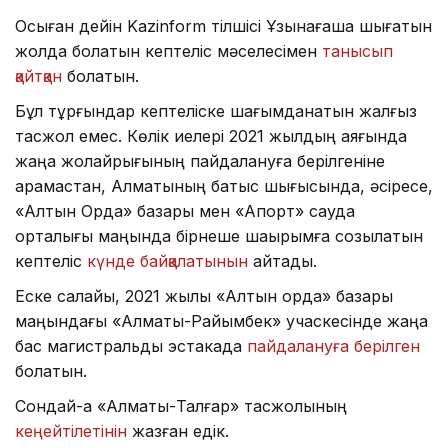
Осыған дейін Kazinform тілшісі Ұзынағашқа шығатын
жолда болатын кептеліс мәселесімен
танысып
қайтқан
болатын.
Бұл тұрғындар кептеліске шағымданатын жалғыз
тасжол емес. Көлік иелері 2021 жылдың аяғында
жаңа жолайрығының пайдалануға берілгеніне
қарамастан, Алматының батыс шығысында, әсіресе,
«Алтын Орда» базары мен «Апорт» сауда
орталығы маңында бірнеше шақырымға созылатын
кептеліс
күнде байқалатынын
айтады.
Еске салайық, 2021 жылы «Алтын орда» базары
маңындағы «Алматы-Райымбек» учаскесінде жаңа
бас магистральдық эстакада
пайдалануға берілген
болатын.
Сондай-ақ «Алматы-Талғар» тасжолының
кеңейтілетінін
жазған едік.