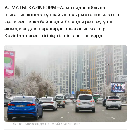
АЛМАТЫ. KAZINFORM –Алматыдан облысқа
шығатын жолда күн сайын шақырымға созылатын
көлік кептелісі байқалады. Оларды реттеу үшін
әкімдік қандай шараларды қолға алып жатыр.
Kazinform агенттігінің тілшісі анықтап көрді.
Фото: Александр Павский / Kazinform