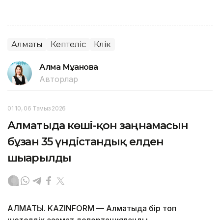
Алматы
Кептеліс
Көлік
Алма Мұқанова
Авторлар
01:10, 06 Тамыз 2026
Алматыда көші-қон заңнамасын
бұзған 35 үндістандық елден
шығарылды
АЛМАТЫ. KAZINFORM — Алматыда бір топ
шетелдік азамат депортацияланды.