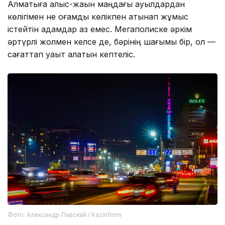
Алматыға алыс-жақын маңдағы ауылдардан
көлігімен не қоғамдық көлікпен қатынап жұмыс
істейтін адамдар аз емес. Мегаполиске әркім
әртүрлі жолмен келсе де, бәрінің шағымы бір, ол —
сағаттап уақыт алатын кептеліс.
Фото: Александр Павский / Kazinform