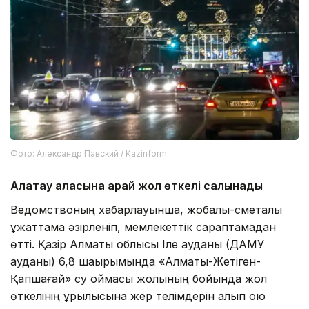
Фото: Александр Павский / Kazinform
Алатау қаласына қарай жол өткелі салынады
Ведомствоның хабарлауынша, жобалық-сметалық
құжаттама әзірленіп, мемлекеттік сараптамадан
өтті. Қазір Алматы облысы Іле ауданы (ДАМУ
ауданы) 6,8 шақырымында «Алматы-Жетіген-
Қапшағай» су қоймасы жолының бойында жол
өткелінің құрылысына жер телімдерін алып қою