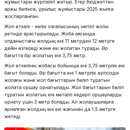
жұмыстары жүргізіліп жатыр. Егер бюджеттен
қаржы бөлінсе, құрылыс жұмыстары 2025 жылға
жоспарланған.
Жол өткелі - көлік қозғалысының негізгі жолы
ретінде қарастырылады. Жоба аясында
қолданыстағы жолдың ені 11 метрден 12 метрге
дейін өзгереді және екі жолақтан тұрады. Әр
бағытта бір жолақтың ені 3,75 метр.
Жол өткелінің жобасы бойынша ені 3,75 метрлік екі
бағыт болады. Әр бағытта ені 1 метрлік қауіпсіздік
жолағы және жол бағыттарын бөліп тұратын
жолақта қоршау орнатылады. Жол бағыттарын бөліп
тұратын жолақтың ені металл кедергі қоршауларды
орнату үшін 3 метр болады. Ал жолаушыларға
арналған жолдың ені екі жағынан да 1,5 метрге
жетеді.