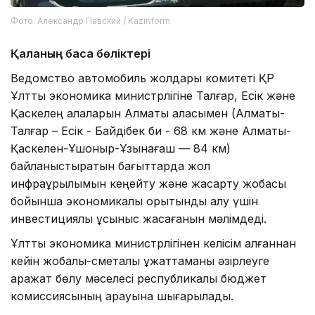
Фото: Александр Павский / Kazinform
Қаланың басқа бөліктері
Ведомство автомобиль жолдары комитеті ҚР
Ұлттық экономика министрлігіне Талғар, Есік және
Қаскелең қалаларын Алматы қаласымен (Алматы-
Талғар – Есік - Байдібек би - 68 км және Алматы-
Қаскелен-Ұшқоныр-Ұзынағаш — 84 км)
байланыстыратын бағыттарда жол
инфрақұрылымын кеңейту және жақсарту жобасы
бойынша экономикалық қорытынды алу үшін
инвестициялық ұсыныс жасағанын мәлімдеді.
Ұлттық экономика министрлігінен келісім алғаннан
кейін жобалық-сметалық құжаттаманы әзірлеуге
қаражат бөлу мәселесі республикалық бюджет
комиссиясының қарауына шығарылады.