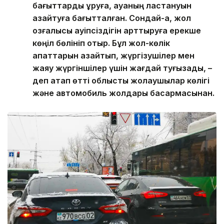
бағыттарды құруға, ауаның ластануын
азайтуға бағытталған. Сондай-ақ, жол
қозғалысы қауіпсіздігін арттыруға ерекше
көңіл бөлініп отыр. Бұл жол-көлік
апаттарын азайтып, жүргізушілер мен
жаяу жүргіншілер үшін жағдай туғызады, –
деп атап өтті облыстық жолаушылар көлігі
және автомобиль жолдары басқармасынан.