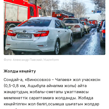
Фото: Александр Павский / Kazinform
Жолды кеңейту
Сондай-ақ, «Виносовхоз – Чапаев» жол учаскесін
(0,5-0,8 км, Ащыбұлақ айналма жолы) қайта
жаңартудың жобалық-сметалық құжаттамасы
мемлекеттік сараптамаға жолданды. Жобада
кеңейтілген жол бөлігі,қосымша шығатын жолдар