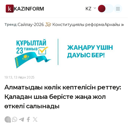
KAZINFORM
KZ
Сайлау-2026
Конституциялық реформа
Арнайы жо
Тренд:
19:13, 13 Ақпан 2025
Алматыдағы көлік кептелісін реттеу:
Қаладан шыға берісте жаңа жол
өткелі салынады