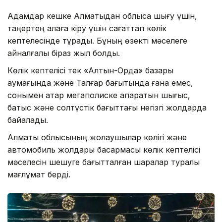
Адамдар кешке Алматыдан облысқа шығу үшін,
таңертең қалаға кіру үшін сағаттап көлік
кептелесінде тұрады. Бұның өзекті мәселеге
айналғалы біраз жыл болды.
Көлік кептелісі тек «Алтын-Орда» базары
аумағында және Талғар бағытында ғана емес,
сонымен қатар мегаполиске апаратын шығыс,
батыс және солтүстік бағыттағы негізгі жолдарда
байқалады.
Алматы облысының жолаушылар көлігі және
автомобиль жолдары басқармасы көлік кептелісі
мәселесін шешуге бағытталған шаралар туралы
мағлұмат берді.