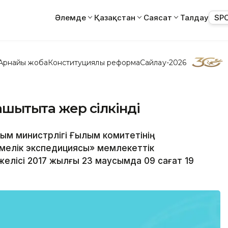
Әлемде
Қазақстан
Саясат
Талдау
SP
Арнайы жоба
Конституциялық реформа
Сайлау-2026
шықтықта жер сілкінді
ылым министрлігі Ғылым комитетінің
мелік экспедициясы» мемлекеттік
елісі 2017 жылғы 23 маусымда 09 сағат 19