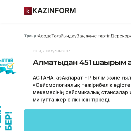
KAZINFORM
Ақорда
Тағайындау
Заң және тәртіп
Дерекқор
Тренд:
11:09, 23 Маусым 2017
Алматыдан 451 шақырым қа
АСТАНА. ҚазАқпарат - ҚР Білім және ғ
«Сейсмологиялық тәжірибелік әдісте
мекемесінің сейсмикалық стансалар ж
минутта жер сілкінісін тіркеді.