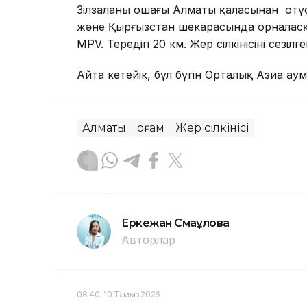
Зілзаланың ошағы Алматы қаласынан оңтү
және Қырғызстан шекарасында орналасқа
MPV. Тереңдігі 20 км. Жер сілкінісінің сезіл
Айта кетейік, бұл бүгін Орталық Азиа ау
Алматы
Қоғам
Жер сілкінісі
Еркежан Смағұлова
Авторлар
08:40, 10 Тамыз 2026