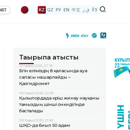
KZ
QZ
РУ
EN
中文
ق ز
ЎЗ
ORT
Тақырыпқа қатысты
10 тамыз 2026, 07:16
Бүгін еліміздің 8 қаласында ауа
сапасы нашарлайды –
Қазгидромет
09 тамыз 2026, 22:26
Қызылордада күріш жинау науқаны
тамыздың үшінші онкүндігінде
басталады
09 тамыз 2026, 21:46
ШҚО-да биыл 50 адам