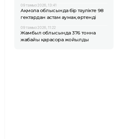
09 тамыз 2026, 13:41
Ақмола облысында бір тәулікте 98
гектардан астам аумақ өртенді
09 тамыз 2026, 11:22
Жамбыл облысында 376 тонна
жабайы қарасора жойылды