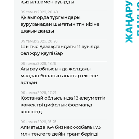
қызылшамен ауырды
09 тамыз 2026, 20:48
Қызылорда тұрғындары
ауруханадан шығатын түтін иісіне
шағымданды
09 тамыз 2026, 20:26
Шығыс Қазақстандағы 11 ауылда
сел жүру қаупі бар
09 тамыз 2026, 18:19
Атырау облысында жолдағы
малдан болатын апаттар екі есе
артқан
09 тамыз 2026, 17:21
Қостанай облысында 13 әлеуметтік
көмек түрі цифрлық форматқа
көшірілді
09 тамыз 2026, 15:25
Алматыда 164 бизнес-жобаға 1,73
млн теңгеге дейін грант берілді