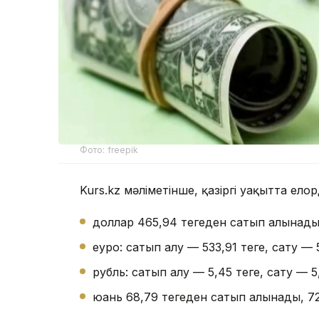
Фото: freepik
Kurs.kz мәліметінше, қазіргі уақытта ел
доллар 465,94 теңгеден сатып алынады,
еуро: сатып алу — 533,91 теңге, сату — 5
рубль: сатып алу — 5,45 теңге, сату — 5,
юань 68,79 теңгеден сатып алынады, 72