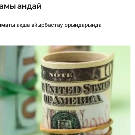
амы қандай
лматы ақша айырбастау орындарында