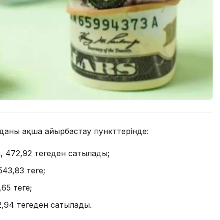
орданың ақша айырбастау пункттерінде:
 472,92 теңгеден сатылады;
43,83 теңге;
65 теңге;
,94 теңгеден сатылады.