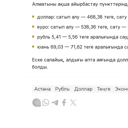
Алматының ақша айырбастау пункттерінд
доллар: сатып алу — 468,38 теңге, сату 
еуро: сатып алу — 538,36 теңге, сату — 
рубль 5,41 — 5,56 теңге аралығында са
юань 69,03 — 71,62 теңге аралығында 
Еске салайық, алдыңғы апта аяғында долл
болды.
Астана
Рубль
Доллар
Теңге
Экон