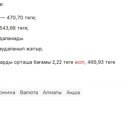
е:
— 470,70 теңге;
543,68 теңге;
удаланады.
саудаланып жатыр.
ардың орташа бағамы 2,22 теңге
өсіп,
469,93 теңге
омика
Валюта
Алматы
Ақша