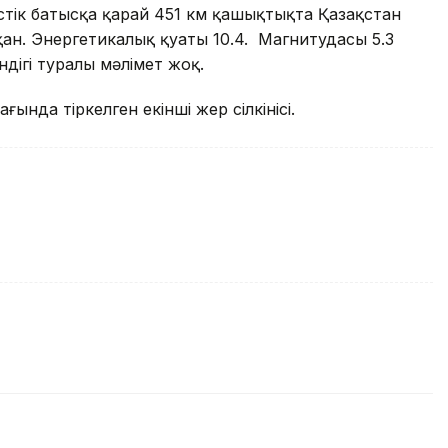
стік батысқа қарай 451 км қашықтықта Қазақстан
н. Энергетикалық қуаты 10.4. Магнитудасы 5.3
гендігі туралы мәлімет жоқ.
мағында тіркелген екінші жер сілкінісі.