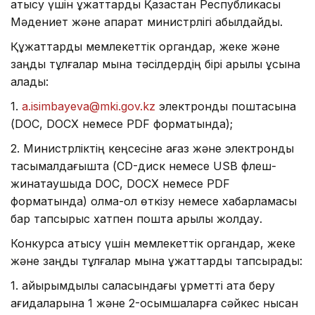
қатысу үшін құжаттарды Қазақстан Республикасы
Мәдениет және ақпарат министрлігі қабылдайды.
Құжаттарды мемлекеттік органдар, жеке және
заңды тұлғалар мына тәсілдердің бірі арқылы ұсына
алады:
1.
a.isimbayeva@mki.gov.kz
электрондық поштасына
(DOC, DOCX немесе PDF форматында);
2. Министрліктің кеңсесіне қағаз және электрондық
тасымалдағышта (CD-диск немесе USB флеш-
жинақтаушыда DOC, DOCX немесе PDF
форматында) қолма-қол өткізу немесе хабарламасы
бар тапсырыс хатпен пошта арқылы жолдау.
Конкурсқа қатысу үшін мемлекеттік органдар, жеке
және заңды тұлғалар мына құжаттарды тапсырады:
1. қайырымдылық саласындағы құрметті атақ беру
қағидаларына 1 және 2-қосымшаларға сәйкес нысан