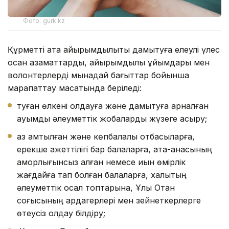
Фото: gurk.kz
Құрметті атақ қайырымдылықты дамытуға елеулі үлес
қосқан азаматтарды, қайырымдылық ұйымдары мен
волонтерлерді мынадай бағыттар бойынша
марапаттау мақсатында беріледі:
туған өлкені қолдауға және дамытуға арналған
ауқымды әлеуметтік жобаларды жүзеге асыру;
аз қамтылған және көпбалалы отбасыларға,
ерекше қажеттілігі бар балаларға, ата-анасының
қамқорлығынсыз қалған немесе қиын өмірлік
жағдайға тап болған балаларға, халықтың
әлеуметтік осал топтарына, Ұлы Отан
соғысының ардагерлері мен зейнеткерлерге
өтеусіз қолдау білдіру;