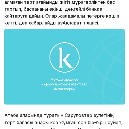
алмаған төрт ағайынды жігіт мұрагерліктен бас
тартып, баспананы екінші деңгейлі банкке
қайтаруға дайын. Олар жалдамалы пәтерге көшіп
кетті, деп хабарлайды ҚазАқпарат тілшісі.
Ақтөбе қаласында тұратын Сарқұловтар әулетінің
төрт баласы анасы көз жұмған соң бір-бірін сүйеп,