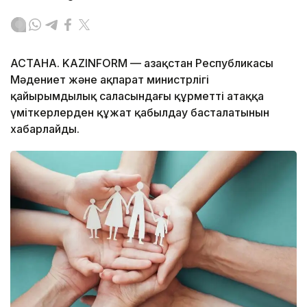
АСТАНА. KAZINFORM — Қазақстан Республикасы
Мәдениет және ақпарат министрлігі
қайырымдылық саласындағы құрметті атаққа
үміткерлерден құжат қабылдау басталатынын
хабарлайды.