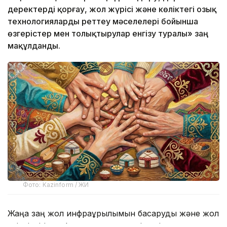
деректерді қорғау, жол жүрісі және көліктегі озық
технологияларды реттеу мәселелері бойынша
өзгерістер мен толықтырулар енгізу туралы» заң
мақұлданды.
Фото: Kazinform / ЖИ
Жаңа заң жол инфрақұрылымын басқаруды және жол
қауіпсіздігін цифрландыруды, көліктегі озық