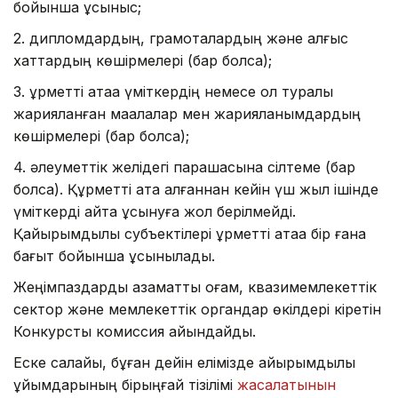
бойынша ұсыныс;
2. дипломдардың, грамоталардың және алғыс
хаттардың көшірмелері (бар болса);
3. құрметті атаққа үміткердің немесе ол туралы
жарияланған мақалалар мен жарияланымдардың
көшірмелері (бар болса);
4. әлеуметтік желідегі парақшасына сілтеме (бар
болса). Құрметті атақ алғаннан кейін үш жыл ішінде
үміткерді қайта ұсынуға жол берілмейді.
Қайырымдылық субъектілері құрметті атаққа бір ғана
бағыт бойынша ұсынылады.
Жеңімпаздарды азаматтық қоғам, квазимемлекеттік
сектор және мемлекеттік органдар өкілдері кіретін
Конкурстық комиссия айқындайды.
Еске салайық, бұған дейін елімізде қайырымдылық
ұйымдарының бірыңғай тізілімі
жасалатынын