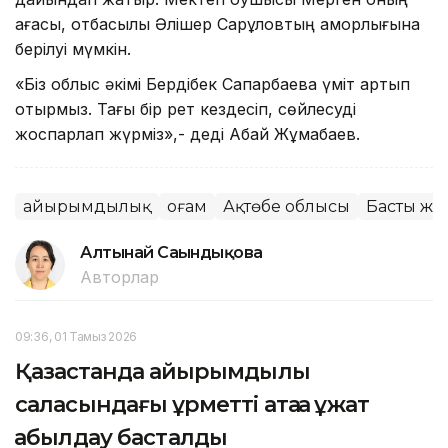
ағасы, отбасылы Әлішер Сарқұловтың қамқорлығына
берілуі мүмкін.
«Біз облыс әкімі Бердібек Сапарбаевқа үміт артып
отырмыз. Тағы бір рет кездесіп, сөйлесуді
жоспарлап жүрміз»,- деді Абай Жұмабаев.
Қайырымдылық
Қоғам
Ақтөбе облысы
Басты жа
Алтынай Сағындықова
Авторлар
09:36, 01 Тамыз 2026
Қазақстанда қайырымдылық
саласындағы құрметті атаққа құжат
қабылдау басталды