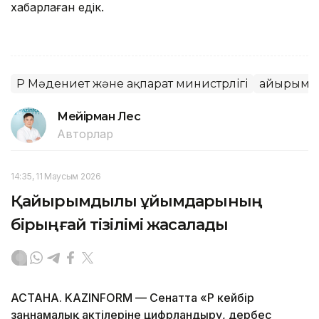
хабарлаған едік.
ҚР Мәдениет және ақпарат министрлігі
Қайырым
Мейірман Лес
Авторлар
14:35, 11 Маусым 2026
Қайырымдылық ұйымдарының
бірыңғай тізілімі жасалады
АСТАНА. KAZINFORM — Сенатта «ҚР кейбір
заңнамалық актілеріне цифрландыру, дербес