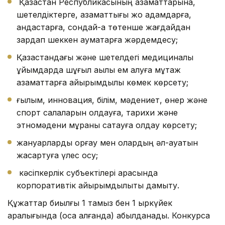
Қазақстан Республикасының азаматтарына,
шетелдіктерге, азаматтығы жоқ адамдарға,
қандастарға, сондай-ақ төтенше жағдайдан
зардап шеккен аумақтарға жәрдемдесу;
Қазақстандағы және шетелдегі медициналық
ұйымдарда шұғыл ақылы ем алуға мұқтаж
азаматтарға қайырымдылық көмек көрсету;
ғылым, инновация, білім, мәдениет, өнер және
спорт салаларын қолдауға, тарихи және
этномәдени мұраны сақтауға қолдау көрсету;
жануарларды қорғау мен олардың әл-ауқатын
жақсартуға үлес қосу;
кәсіпкерлік субъектілері арасында
корпоративтік қайырымдылықты дамыту.
Құжаттар биылғы 1 тамыз бен 1 қыркүйек
аралығында (қоса алғанда) қабылданады. Конкурсқа