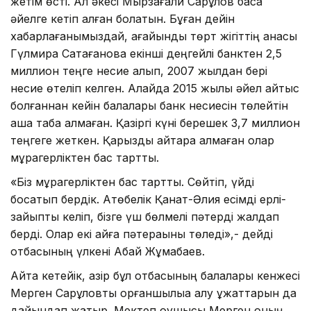
жетім өсті. Ал әкесі Мырзағали Сарқұлов басқа
әйелге кетіп қалған болатын. Бұған дейін
хабарлағанымыздай, ағайынды төрт жігіттің анасы
Гүлмира Сақтағанова екінші деңгейлі банктен 2,5
миллион теңге несие алып, 2007 жылдан бері
несие өтеліп келген. Алайда 2015 жылы әйел қайтыс
болғаннан кейін балалары банк несиесін төлейтін
ақша таба алмаған. Қазіргі күні берешек 3,7 миллион
теңгеге жеткен. Қарызды қайтара алмаған олар
мұрагерліктен бас тартты.
«Біз мұрагерліктен бас тарттық. Сөйтіп, үйді
босатып бердік. Ақтөбелік Қанат-Әлия есімді ерлі-
зайыпты келіп, бізге үш бөлмелі пәтерді жалдап
берді. Олар екі айға пәтерақыны төледі»,- дейді
отбасының үлкені Абай Жұмабаев.
Айта кетейік, қазір бұл отбасының балалары кенжесі
Мерген Сарқұловты қорғаншылыққа алу құжаттарын да
дайындап жатыр. Мектеп оқушысы Мерген оның