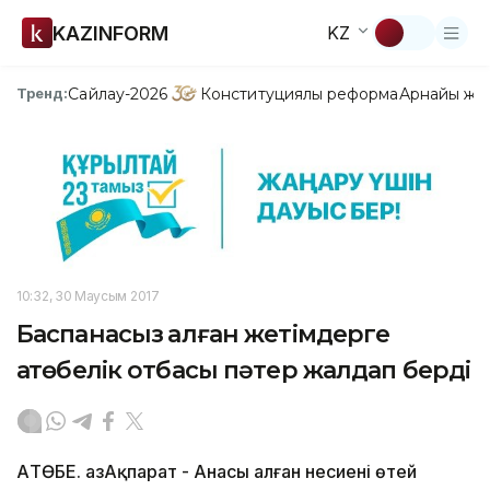
KAZINFORM
KZ
Сайлау-2026
Конституциялық реформа
Арнайы жо
Тренд:
10:32, 30 Маусым 2017
Баспанасыз қалған жетімдерге
ақтөбелік отбасы пәтер жалдап берді
АҚТӨБЕ. ҚазАқпарат - Анасы алған несиені өтей