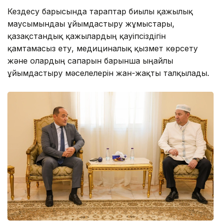
Кездесу барысында тараптар биылғы қажылық
маусымындағы ұйымдастыру жұмыстары,
қазақстандық қажылардың қауіпсіздігін
қамтамасыз ету, медициналық қызмет көрсету
және олардың сапарын барынша ыңғайлы
ұйымдастыру мәселелерін жан-жақты талқылады.