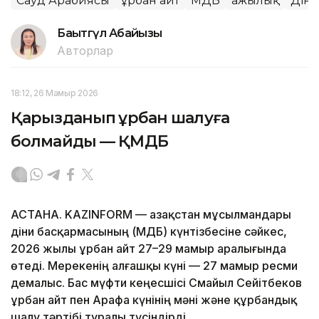
Сауд Арабиясы
Құрбан айт
ҚМДБ
Қажылық
Дін
Бақытгүл Абайқызы
Авторлар
18:12, 26 Мамыр 2026
Қарызданып құрбан шалуға
болмайды — ҚМДБ
АСТАНА. KAZINFORM — Қазақстан мұсылмандары
діни басқармасының (ҚМДБ) күнтізбесіне сәйкес,
2026 жылы Құрбан айт 27–29 мамыр аралығында
өтеді. Мерекенің алғашқы күні — 27 мамыр ресми
демалыс. Бас мүфти кеңесшісі Смайыл Сейітбеков
Құрбан айт пен Арафа күнінің мәні және құрбандық
шалу тәртібі туралы түсіндірді.