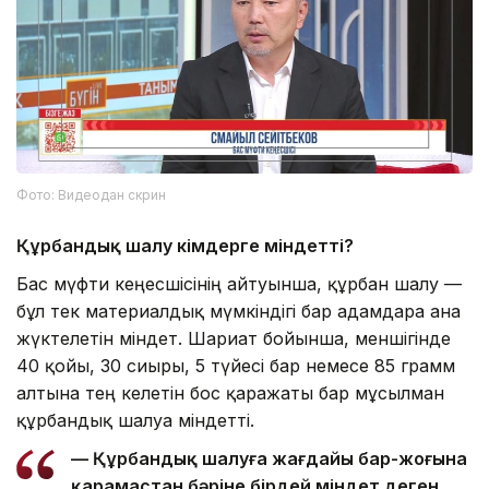
Фото: Видеодан скрин
Құрбандық шалу кімдерге міндетті?
Бас мүфти кеңесшісінің айтуынша, құрбан шалу —
бұл тек материалдық мүмкіндігі бар адамдарға ғана
жүктелетін міндет. Шариғат бойынша, меншігінде
40 қойы, 30 сиыры, 5 түйесі бар немесе 85 грамм
алтынға тең келетін бос қаражаты бар мұсылман
құрбандық шалуға міндетті.
— Құрбандық шалуға жағдайы бар-жоғына
қарамастан бәріне бірдей міндет деген