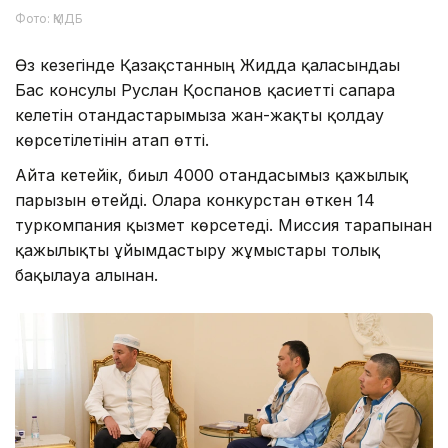
Фото: ҚМДБ
Өз кезегінде Қазақстанның Жидда қаласындағы
Бас консулы Руслан Қоспанов қасиетті сапарға
келетін отандастарымызға жан-жақты қолдау
көрсетілетінін атап өтті.
Айта кетейік, биыл 4000 отандасымыз қажылық
парызын өтейді. Оларға конкурстан өткен 14
туркомпания қызмет көрсетеді. Миссия тарапынан
қажылықты ұйымдастыру жұмыстары толық
бақылауға алынған.