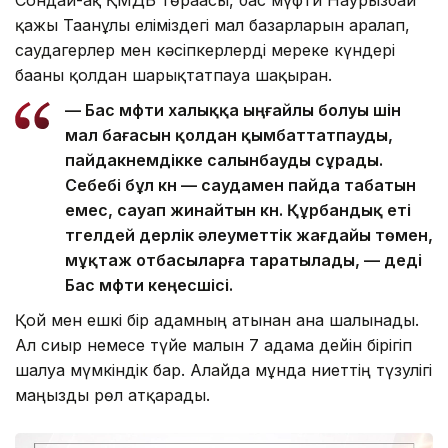
қажы Тағанұлы еліміздегі мал базарларын аралап,
саудагерлер мен кәсіпкерлерді мереке күндері
бағаны қолдан шарықтатпауға шақырған.
— Бас мүфти халыққа ыңғайлы болуы үшін
мал бағасын қолдан қымбаттатпауды,
пайдакүнемдікке салынбауды сұрады.
Себебі бұл күн — саудамен пайда табатын
емес, сауап жинайтын күн. Құрбандық еті
түгелдей дерлік әлеуметтік жағдайы төмен,
мұқтаж отбасыларға таратылады, — деді
Бас мүфти кеңесшісі.
Қой мен ешкі бір адамның атынан ғана шалынады.
Ал сиыр немесе түйе малын 7 адамға дейін бірігіп
шалуға мүмкіндік бар. Алайда мұнда ниеттің түзулігі
маңызды рөл атқарады.