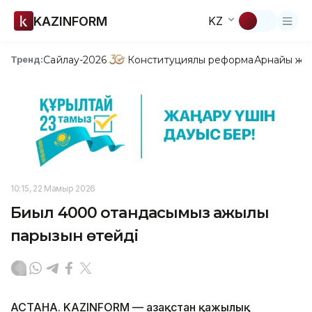
KAZINFORM
KZ
Сайлау-2026
Конституциялық реформа
Арнайы жо
Тренд:
10:15, 22 Мамыр 2026
Биыл 4000 отандасымыз қажылық
парызын өтейді
АСТАНА. KAZINFORM — Қазақстан қажылық