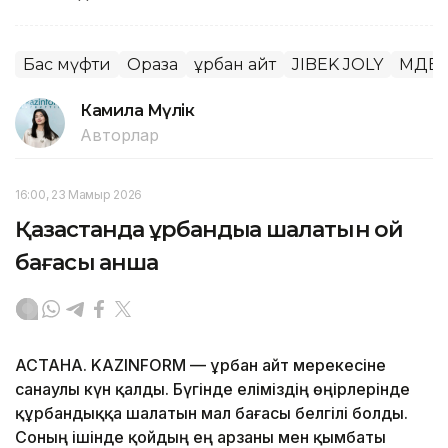
Бас мүфти
Ораза
Құрбан айт
JIBEK JOLY
ҚМДБ
Камила Мүлік
Авторлар
16:00, 23 Мамыр 2026
Қазақстанда құрбандыққа шалатын қой
бағасы қанша
АСТАНА. KAZINFORM — Құрбан айт мерекесіне
санаулы күн қалды. Бүгінде еліміздің өңірлерінде
құрбандыққа шалатын мал бағасы белгілі болды.
Соның ішінде қойдың ең арзаны мен қымбаты