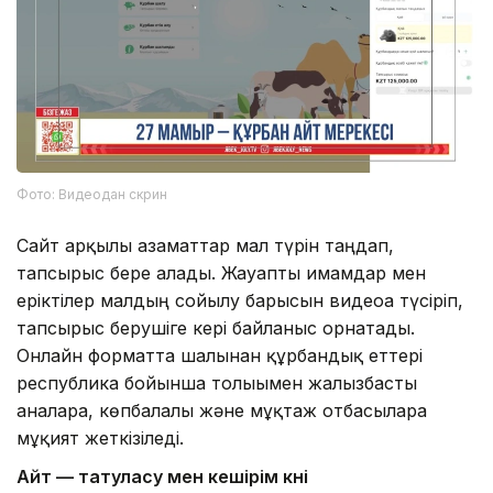
Фото: Видеодан скрин
Сайт арқылы азаматтар мал түрін таңдап,
тапсырыс бере алады. Жауапты имамдар мен
еріктілер малдың сойылу барысын видеоға түсіріп,
тапсырыс берушіге кері байланыс орнатады.
Онлайн форматта шалынған құрбандық еттері
республика бойынша толығымен жалғызбасты
аналарға, көпбалалы және мұқтаж отбасыларға
мұқият жеткізіледі.
Айт — татуласу мен кешірім күні