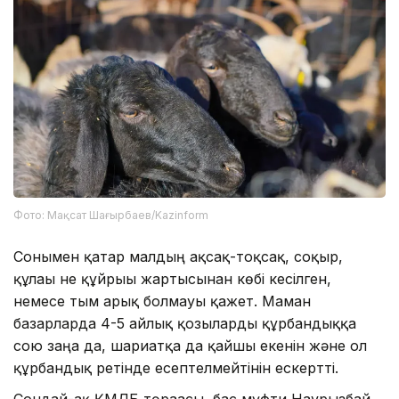
Фото: Мақсат Шағырбаев/Kazinform
Сонымен қатар малдың ақсақ-тоқсақ, соқыр,
құлағы не құйрығы жартысынан көбі кесілген,
немесе тым арық болмауы қажет. Маман
базарларда 4-5 айлық қозыларды құрбандыққа
сою заңға да, шариғатқа да қайшы екенін және ол
құрбандық ретінде есептелмейтінін ескертті.
Сондай-ақ ҚМДБ төрағасы, бас мүфти Наурызбай