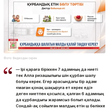
Фото: Видеодан скрин
— Ірі қараға біріккен 7 адамның да ниеті
тек Алла ризашылығы үшін құрбан шалу
болуы керек. Егер арасындағы бір адам
«маған қонақ шақыруға ет керек еді»
деген ниетпен қосылса, қалған 6 адамның
да құрбандығы жарамсыз болып қалады.
Сондай-ақ сойылған малдың етін үш бөлікке