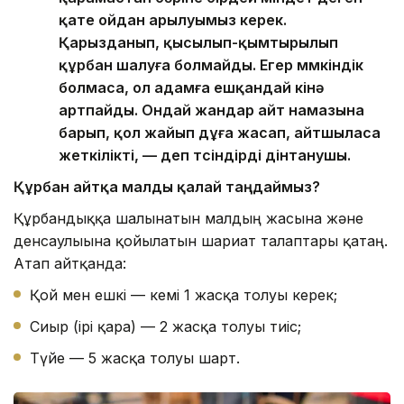
қате ойдан арылуымыз керек.
Қарызданып, қысылып-қымтырылып
құрбан шалуға болмайды. Егер мүмкіндік
болмаса, ол адамға ешқандай кінә
артпайды. Ондай жандар айт намазына
барып, қол жайып дұға жасап, айтшыласа
жеткілікті, — деп түсіндірді дінтанушы.
Құрбан айтқа малды қалай таңдаймыз?
Құрбандыққа шалынатын малдың жасына және
денсаулығына қойылатын шариғат талаптары қатаң.
Атап айтқанда:
Қой мен ешкі — кемі 1 жасқа толуы керек;
Сиыр (ірі қара) — 2 жасқа толуы тиіс;
Түйе — 5 жасқа толуы шарт.