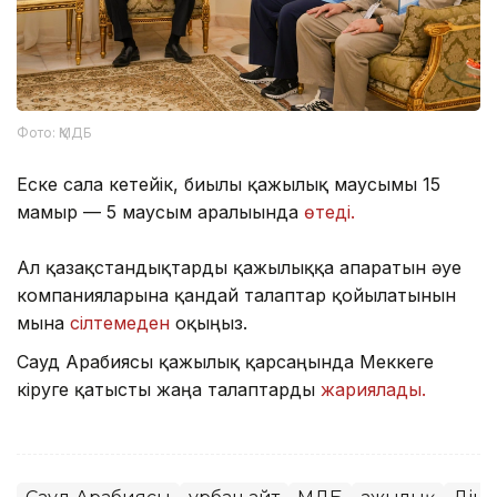
Фото: ҚМДБ
Еске сала кетейік, биылғы қажылық маусымы 15
мамыр — 5 маусым аралығында
өтеді.
Ал қазақстандықтарды қажылыққа апаратын әуе
компанияларына қандай талаптар қойылатынын
мына
сілтемеден
оқыңыз.
Сауд Арабиясы қажылық қарсаңында Меккеге
кіруге қатысты жаңа талаптарды
жариялады.