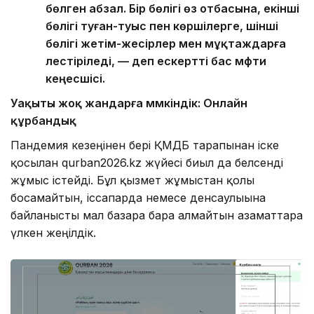
бөлген абзал. Бір бөлігі өз отбасына, екінші
бөлігі туған-туыс пен көршілерге, үшінші
бөлігі жетім-жесірлер мен мұқтаждарға
үлестіріледі, — деп ескертті бас мүфти
кеңесшісі.
Уақыты жоқ жандарға мүмкіндік: Онлайн
құрбандық
Пандемия кезеңінен бері ҚМДБ тарапынан іске
қосылған qurban2026.kz жүйесі биыл да белсенді
жұмыс істейді. Бұл қызмет жұмыстан қолы
босамайтын, іссапарда немесе денсаулығына
байланысты мал базарға бара алмайтын азаматтарға
үлкен жеңілдік.