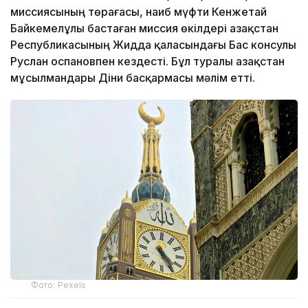
миссиясының төрағасы, наиб мүфти Кенжетай
Байкемелұлы бастаған миссия өкілдері Қазақстан
Республикасының Жидда қаласындағы Бас консулы
Руслан Қоспановпен кездесті. Бұл туралы Қазақстан
мұсылмандары Діни басқармасы мәлім етті.
Фото: Pexels