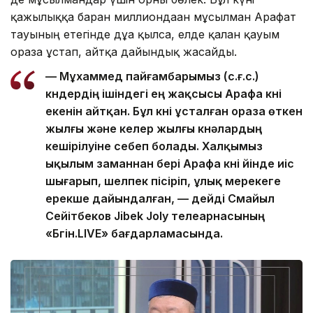
қажылыққа барған миллиондаған мұсылман Арафат
тауының етегінде дұға қылса, елде қалған қауым
ораза ұстап, айтқа дайындық жасайды.
— Мұхаммед пайғамбарымыз (с.ғ.с.)
күндердің ішіндегі ең жақсысы Арафа күні
екенін айтқан. Бұл күні ұсталған ораза өткен
жылғы және келер жылғы күнәлардың
кешірілуіне себеп болады. Халқымыз
ықылым заманнан бері Арафа күні үйінде иіс
шығарып, шелпек пісіріп, ұлық мерекеге
ерекше дайындалған, — дейді Смайыл
Сейітбеков Jibek Joly телеарнасының
«Бүгін.LIVE» бағдарламасында.