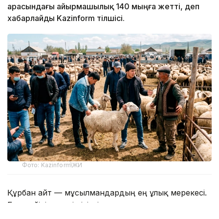
арасындағы айырмашылық 140 мыңға жетті, деп
хабарлайды Kazinform тілшісі.
Фото: Kazinform\ЖИ
Құрбан айт — мұсылмандардың ең ұлық мерекесі.
Бұл мейірім мен ізгіліктің, жомарттықтың символы.
Құрбандық шалып, малдың етін отбасы, туған-туыс