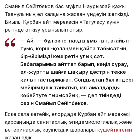
Смайыл Сейітбеков бас мүфти Наурызбай қажы
Тағанұлының ел халқына жасаған үндеуін жеткізді.
Биылғы Құрбан айт мерекесін «Татуласу күні»
ретінде өткізу ұсынылып отыр.
— Айт — бұл өкпе-назды ұмытып, ағайын-
туыс, көрші-қолаңмен қайта табысатын,
бір-бірімізді кешіретін ұлық сәт.
Бабаларымыз айттап барып, көңіл сұрау,
ел-жұртты шайға шақыру дәстүрін текке
қалыптастырмаған. Сондықтан бұл күндері
мейірімділік танытып, ізгі амалдарды
көбейтуге тырысайық, — деп түйіндеді
сөзін Смайыл Сейітбеков.
Еске сала кетейік, елордада Құрбан айт мерекесі
қарсаңында санитарлық-эпидемиологиялық және
ветеринарлық қауіпсіздік шаралары
күшейтілгенін
жазған едік.