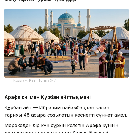
Коллаж: Kazinform / ЖИ
Арафа күні мен Құрбан айттың мәні
Құрбан айт — Ибраһим пайғамбардан қалған,
тарихы 48 ғасырға созылатын қасиетті сүннет амал.
Мерекеден бір күн бұрын келетін Арафа күнінің
де мұсылмандар үшін орны бөлек. Бұл күні