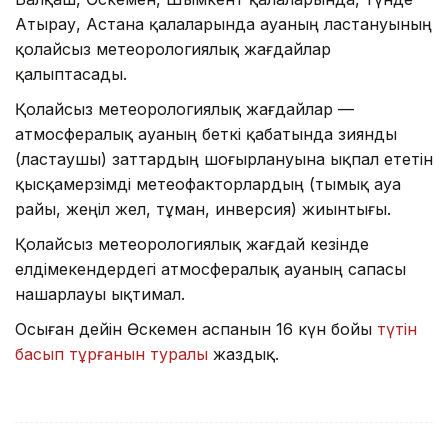
Атырау, Астана қалаларында ауаның ластануының
қолайсыз метеорологиялық жағдайлар
қалыптасады.
Қолайсыз метеорологиялық жағдайлар —
атмосфералық ауаның беткі қабатында зиянды
(ластаушы) заттардың шоғырлануына ықпал ететін
қысқамерзімді метеофакторлардың (тымық ауа
райы, жеңіл жел, тұман, инверсия) жиынтығы.
Қолайсыз метеорологиялық жағдай кезінде
елдімекендердегі атмосфералық ауаның сапасы
нашарлауы ықтимал.
Осыған дейін Өскемен аспанын 16 күн бойы
түтін
басып тұрғанын туралы
жаздық.