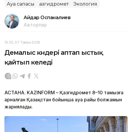
Ауа сапасы
Қазгидромет
Экология
Айдар Оспаналиев
Авторлар
15:30, 07 Тамыз 2026
Демалыс күндері аптап ыстық
қайтып келеді
АСТАНА. KAZINFORM – Қазгидромет 8–10 тамызға
арналған Қазақстан бойынша ауа райы болжамын
жариялады.