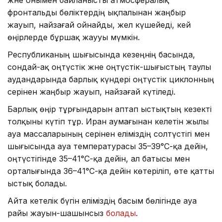
және онымен байланысты атмосфералық
фронтальды бөліктердің ықпалынан жаңбыр
жауып, найзағай ойнайды, жел күшейеді, кей
өңірлерде бұршақ жаууы мүмкін.
Республиканың шығысында кезеңнің басында,
сондай-ақ оңтүстік және оңтүстік-шығыстың таулы
аудандарында барлық күндері оңтүстік циклонның
әсерінен жаңбыр жауып, найзағай күтіледі.
Барлық өңір тұрғындарын аптап ыстықтың кезекті
толқыны күтіп тұр. Иран аумағынан келетін жылы
ауа массаларының әсерінен еліміздің солтүстігі мен
шығысында ауа температурасы 35–39°С-қа дейін,
оңтүстігінде 35–41°С-қа дейін, ал батысы мен
орталығында 36–41°С-қа дейін көтеріліп, өте қатты
ыстық болады.
Айта кетелік бүгін еліміздің басым бөлігінде ауа
райы жауын-шашынсыз
болады
.