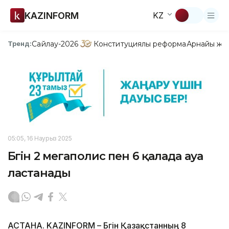
KAZINFORM
KZ
Сайлау-2026
Конституциялық реформа
Арнайы жо
Тренд:
05:05, 16 Наурыз 2025
Бүгін 2 мегаполис пен 6 қалада ауа
ластанады
АСТАНА. KAZINFORM – Бүгін Қазақстанның 8