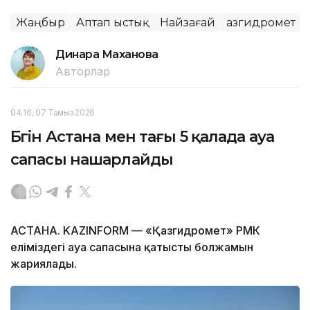
Жаңбыр
Аптап ыстық
Найзағай
Қазгидромет
Динара Маханова
Авторлар
04:16, 07 Тамыз 2026
Бүгін Астана мен тағы 5 қалада ауа
сапасы нашарлайды
АСТАНА. KAZINFORM — «Қазгидромет» РМК
еліміздегі ауа сапасына қатысты болжамын
жариялады.