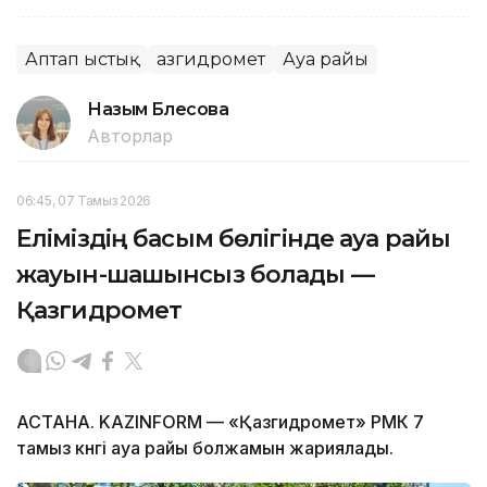
Аптап ыстық
Қазгидромет
Ауа райы
Назым Бөлесова
Авторлар
06:45, 07 Тамыз 2026
Еліміздің басым бөлігінде ауа райы
жауын-шашынсыз болады —
Қазгидромет
АСТАНА. KAZINFORM — «Қазгидромет» РМК 7
тамыз күнгі ауа райы болжамын жариялады.