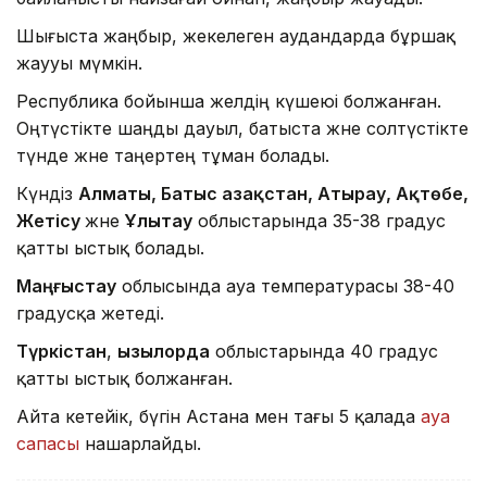
Шығыста жаңбыр, жекелеген аудандарда бұршақ
жаууы мүмкін.
Республика бойынша желдің күшеюі болжанған.
Оңтүстікте шаңды дауыл, батыста және солтүстікте
түнде және таңертең тұман болады.
Күндіз
Алматы, Батыс Қазақстан, Атырау, Ақтөбе,
Жетісу
және
Ұлытау
облыстарында 35-38 градус
қатты ыстық болады.
Маңғыстау
облысында ауа температурасы 38-40
градусқа жетеді.
Түркістан
,
Қызылорда
облыстарында 40 градус
қатты ыстық болжанған.
Айта кетейік, бүгін Астана мен тағы 5 қалада
ауа
сапасы
нашарлайды.