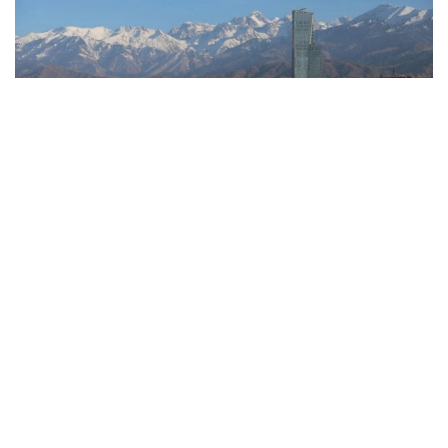
Фото: Алматы қаласының әкімдігі
— 7 тамызда қолайсыз метеорологиялық
жағдайлар Ақтөбе, Алматы, түнде
Қарағанды, Теміртау, Атырау, Астана
қалаларында күтіледі, — делінген
хабарламада.
Қолайсыз метеорологиялық жағдайлар —
атмосфералық ауаның беткі қабатында зиянды