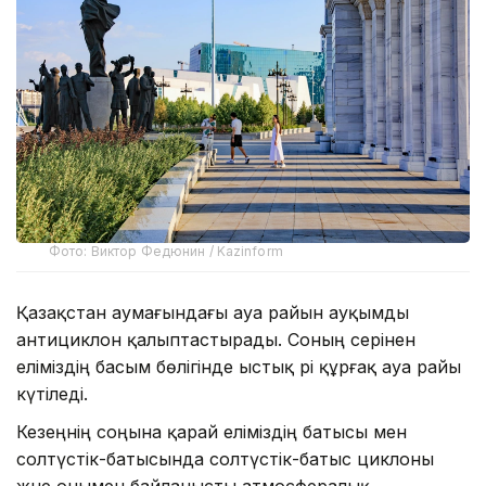
Фото: Виктор Федюнин / Kazinform
Қазақстан аумағындағы ауа райын ауқымды
антициклон қалыптастырады. Соның әсерінен
еліміздің басым бөлігінде ыстық әрі құрғақ ауа райы
күтіледі.
Кезеңнің соңына қарай еліміздің батысы мен
солтүстік-батысында солтүстік-батыс циклоны