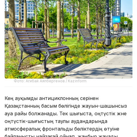
Фото: Агибай Аяпбергенов / Kazinform
Кең ауқымды антициклонның әсерінен
Қазақстанның басым бөлігінде жауын-шашынсыз
ауа райы болжанады. Тек шығыста, оңтүстік және
оңтүстік-шығыстың таулы аудандарында
атмосфералық фронтальды бөліктердің өтуіне
байланысты найзағай ойнап, жаңбыр жауады.