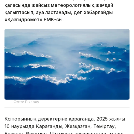
қаласында жайсыз метеорологиялық жағдай
қалыптасып, ауа ластанады, деп хабарлайды
«Қазгидромет» РМК-сы.
Фото: Рixabay
Кәсіпорынның деректеріне қарағанда, 2025 жылғы
16 наурызда Қарағанды, Жезқазған, Теміртау,
Балқаш, Өскемен, Шымкент қалаларында, түнде