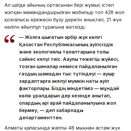
Ал шілде айының ортасынан бері жұмыс істеп
жатқан мамандандырылған мобильді топ 428 жол
қозғалысы ережесін бұзу дерегін анықтап, 21 жүк
көлігін айыппұл тұрағына жеткізді.
— Жолға шығатын әрбір жүк көлігі
Қазақстан Республикасының қауіпсіздік
және экологиялық талаптарына толық
сәйкес келуі тиіс. Ақаулы тежегіш жүйесі,
тозған шиналар немесе пайдаланылған
газдың шамадан тыс түтіндеуі — ауыр
зардаптарға әкелуі мүмкін нақты қауіп
факторлары. Біздің міндетіміз — мұндай
көлік құралдарын дер кезінде анықтап,
олардың әрі қарай пайдаланылуына жол
бермеу, — деп хабарлады
департаменттен.
Алматы қаласында жалпы 48 мыңнан астам жүк