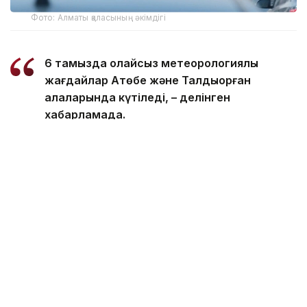
Фото: Алматы қаласының әкімдігі
6 тамызда қолайсыз метеорологиялық
жағдайлар Ақтөбе және Талдықорған
қалаларында күтіледі, – делінген
хабарламада.
Қолайсыз метеорологиялық жағдайлар –
атмосфералық ауаның беткі қабатында зиянды
(ластаушы) заттардың шоғырлануына ықпал ететін
қысқамерзімді метеофакторлардың (тымық ауа
райы, жеңіл жел, тұман, инверсия) жиынтығы.
Қолайсыз метеорологиялық жағдай кезінде
елдімекендердегі атмосфералық ауаның сапасы
нашарлауы ықтимал.
Айта кетейік, Петропавлда
өткір жағымсыз иіс
пайда болып, тұрғындардың мазасын қашырды.