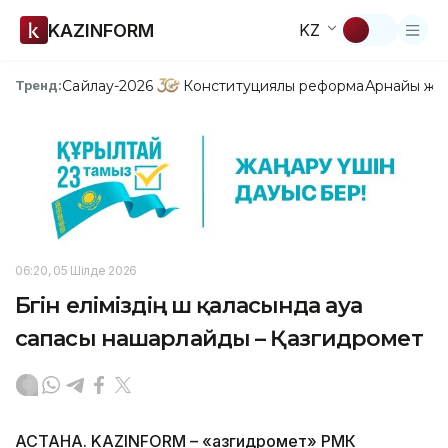
KAZINFORM
KZ
Сайлау-2026
Конституциялық реформа
Арнайы жо
Тренд:
06:20, 05 Шілде 2026
Бүгін еліміздің үш қаласында ауа
сапасы нашарлайды – Қазгидромет
АСТАНА. KAZINFORM – «Қазгидромет» РМК