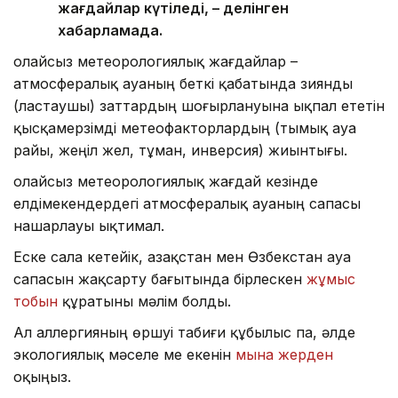
жағдайлар күтіледі, – делінген
хабарламада.
Қолайсыз метеорологиялық жағдайлар –
атмосфералық ауаның беткі қабатында зиянды
(ластаушы) заттардың шоғырлануына ықпал ететін
қысқамерзімді метеофакторлардың (тымық ауа
райы, жеңіл жел, тұман, инверсия) жиынтығы.
Қолайсыз метеорологиялық жағдай кезінде
елдімекендердегі атмосфералық ауаның сапасы
нашарлауы ықтимал.
Еске сала кетейік, Қазақстан мен Өзбекстан ауа
сапасын жақсарту бағытында бірлескен
жұмыс
тобын
құратыны мәлім болды.
Ал аллергияның өршуі табиғи құбылыс па, әлде
экологиялық мәселе ме екенін
мына жерден
оқыңыз.