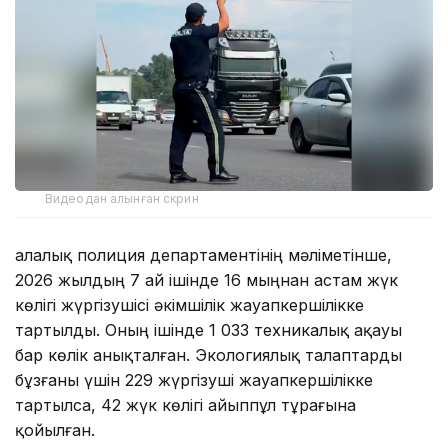
Видеодан алынған скрин
Қалалық полиция департаментінің мәліметінше,
2026 жылдың 7 ай ішінде 16 мыңнан астам жүк
көлігі жүргізушісі әкімшілік жауапкершілікке
тартылды. Оның ішінде 1 033 техникалық ақауы
бар көлік анықталған. Экологиялық талаптарды
бұзғаны үшін 229 жүргізуші жауапкершілікке
тартылса, 42 жүк көлігі айыппұл тұрағына
қойылған.