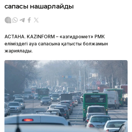
сапасы нашарлайды
АСТАНА. KAZINFORM – «Қазгидромет» РМК
еліміздегі ауа сапасына қатысты болжамын
жариялады.