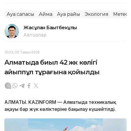
Ауа сапасы
Аймақ
Ауа райы
Экология
Метеор
Жасұлан Бақытбекұлы
Авторлар
15:03, 06 Тамыз 2026
Алматыда биыл 42 жүк көлігі
айыппұл тұрағына қойылды
АЛМАТЫ. KAZINFORM — Алматыда техникалық
ақауы бар жүк көліктеріне бақылау күшейтілді.