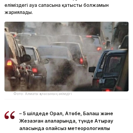
еліміздегі ауа сапасына қатысты болжамын
жариялады.
Фото: Алматы қаласының әкімдігі
– 5 шілдеде Орал, Ақтөбе, Балқаш және
Жезқазған қалаларында, түнде Атырау
қаласында қолайсыз метеорологиялық