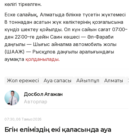
көлігі тіркелген.
Еске салайық, Алматыда білікке түсетін жүктемесі
8 тоннадан асатын жүк көліктерінің қозғалысына
күндіз шектеу қойылды. Ол күн сайын сағат 07:00–
ден 22:00–ге дейін Саин көшесі — Әл-Фараби
даңғылы — Шығыс айналма автомобиль жолы
(ШААЖ) — Рысқұлов даңғылы аралығындағы
аумақта
қолданылады.
Жол ережесі
Ауа сапасы
Айыппұл
Алматы
Э
Досбол Атажан
Авторлар
07:30, 06 Тамыз 2026
Бүгін еліміздің екі қаласында ауа