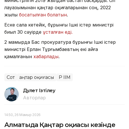
министрлігін 2019 жылдан бастап басқарды. Ол
лауазымынан қаңтар оқиғаларынан соң, 2022
жылы
босатылған болатын
.
Еске сала кетейік, бұрынғы Ішкі істер министрі
биыл 30 сәуірде
ұсталған еді.
2 мамырда Бас прокуратура бұрынғы Ішкі істер
министрі Ерлан Тұрғымбаевтың екі айға
қамалғанын
хабарлады
.
Сот
Қаңтар оқиғасы
ҚР ІІМ
Дәулет Ізтілеу
Авторлар
14:50, 26 Мамыр 2026
Алматыда Қаңтар оқиғасы кезінде