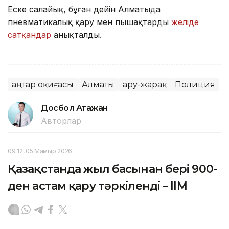
Еске салайық, бұған дейін Алматыда
пневматикалық қару мен пышақтарды
желіде
сатқандар
анықталды.
Қаңтар оқиғасы
Алматы
Қару-жарақ
Полиция
Досбол Атажан
Авторлар
09:12, 05 Мамыр 2026
Қазақстанда жыл басынан бері 900-
ден астам қару тәркіленді – ІІМ