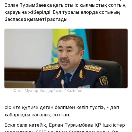
Ерлан Тұрғымбаевқа қатысты іс қылмыстық соттың
қарауына жіберілді. Бұл туралы елорда сотының
баспасөз қызметі растады.
Фото: Мухтор Холдорбеков/ Kazinform
«Іс «өте құпия» деген белгімен келіп түсті», - деп
хабарлады қалалық соттан.
Еске сала кетейік, Ерлан Тұрғымбаев ҚР Ішкі істер