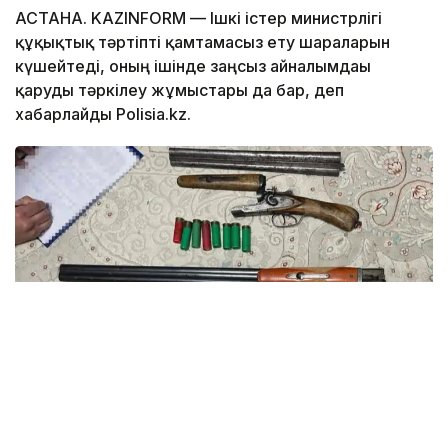
АСТАНА. KAZINFORM — Ішкі істер министрлігі
құқықтық тәртіпті қамтамасыз ету шараларын
күшейтеді, оның ішінде заңсыз айналымдағы
қаруды тәркілеу жұмыстары да бар, деп
хабарлайды Polisia.kz.