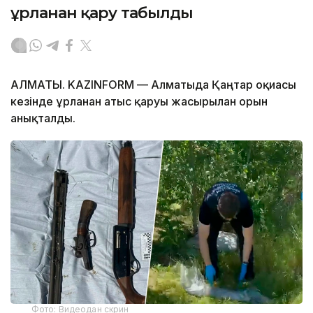
ұрланған қару табылды
АЛМАТЫ. KAZINFORM — Алматыда Қаңтар оқиғасы
кезінде ұрланған атыс қаруы жасырылған орын
анықталды.
Фото: Видеодан скрин