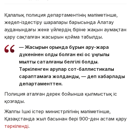
Қалалық полиция департаментінің мәліметінше,
жедел-іздестіру шаралары барысында Алатау
ауданындағы жеке үйлердің біріне жақын аумақтан
қару сақталған жасырын қойма табылды.
— Жасырын орында бұрын қару-жарақ
дүкенінен қолды болған екі қос ұңғылы
мылтық сақталғаны белгілі болды.
Тәркіленген қарулар сот-баллистикалық
сараптамаға жолданды, — деп хабарлады
департаменттен.
Полиция аталған дерек бойынша қылмыстық іс
қозғады.
Жалпы Ішкі істер министрлігінің мәліметінше,
Қазақстанда жыл басынан бері 900-ден астам қару
тәркіленді
.