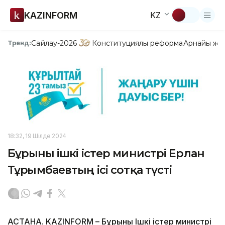
KAZINFORM
KZ
Сайлау-2026
Конституциялық реформа
Арнайы жо
Тренд:
18:32, 19 Шілде 2024
Бұрынғы ішкі істер министрі Ерлан
Тұрғымбаевтың ісі сотқа түсті
АСТАНА. KAZINFORM – Бұрынғы Ішкі істер министрі