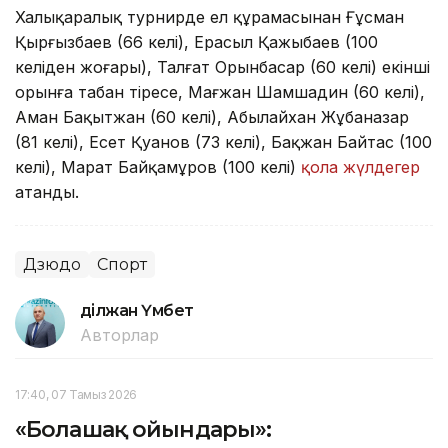
Халықаралық турнирде ел құрамасынан Ғұсман
Қырғызбаев (66 келі), Ерасыл Қажыбаев (100
келіден жоғары), Талғат Орынбасар (60 келі) екінші
орынға табан тіресе, Мағжан Шамшадин (60 келі),
Аман Бақытжан (60 келі), Абылайхан Жұбаназар
(81 келі), Есет Қуанов (73 келі), Бақжан Байтас (100
келі), Марат Байқамұров (100 келі)
қола жүлдегер
атанды.
Дзюдо
Спорт
Әділжан Үмбет
Авторлар
17:40, 07 Тамыз 2026
«Болашақ ойындары»: