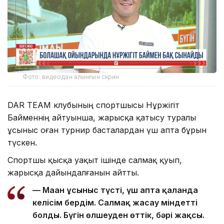
Фото: видеодан алынғын скрин
DAR TEAM клубының спортшысы Нұржігіт
Байменнің айтуынша, жарысқа қатысу туралы
ұсыныс оған турнир басталардан үш апта бұрын
түскен.
Спортшы қысқа уақыт ішінде салмақ қуып,
жарысқа дайындалғанын айтты.
— Маған ұсыныс түсті, үш апта қалғанда
келісім бердім. Салмақ жасау міндетті
болды. Бүгін өлшеуден өттік, бәрі жақсы.