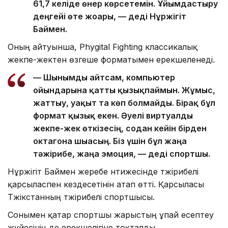
61,7 келіде өнер көрсетемін. Ұйымдастыру
деңгейі өте жоғары, — деді Нұржігіт
Баймен.
Оның айтуынша, Phygital Fighting классикалық
жекпе-жектен өзгеше форматымен ерекшеленеді.
— Шынымды айтсам, компьютер
ойындарына қатты қызықпаймын. Жұмыс,
жаттығу, уақыт та көп болмайды. Бірақ бұл
формат қызық екен. Әуелі виртуалды
жекпе-жек өткізесің, содан кейін бірден
октагонға шығасың. Біз үшін бұл жаңа
тәжірибе, жаңа эмоция, — деді спортшы.
Нұржігіт Баймен жеребе нәтижесінде тәжірибелі
қарсыласпен кездесетінін атап өтті. Қарсыласы
Тәжікстанның тәжірибелі спортшысы.
Сонымен қатар спортшы жарыстың ұпай есептеу
жүйесінің де ерекшелігіне тоқталды.