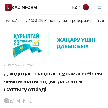
KAZINFORM
KZ
Сайлау-2026
Конституциялық реформа
Арнайы жо
Тренд:
20:13, 11 Маусым 2025
Дзюдодан Қазақстан құрамасы Әлем
чемпионаты алдында соңғы
жаттығу өткізді