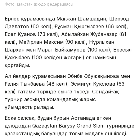
Фото: Қазақстан дзюдо федерациясы
Ерлер құрамасында Мағжан Шамшадин, Шерзод
Давлатов (60 келі), Ғұсман Қырғызбаев (66 келі),
Есет Қуанов (73 келі), Абылайхан Жұбаназар (81
келі), Мейірлан Максим (90 келі), Нұрлыхан
Шархан мен Марат Байкамуров (100 келі), Ерасыл
Қажыбаев (100 келіден жоғары) ел намысын
қорғайды.
Ал әйелдер құрамасынан Әбиба Әбужақынова мен
Ғалия Тынбаева (48 келі), Эсмигүл Куюлова (63
келі) татами төрінде сынға түседі. Сондай-ақ
турнир аясында командалық жарыс
ұйымдастырылады.
Еске салсақ, бұдан бұрын Астанада өткен
дзюдодан Qazaqstan Barysy Grand Slam турнирінде
қазақстандық балуандар тоғыз медаль еншіледі.