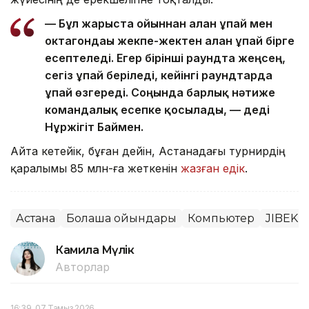
— Бұл жарыста ойыннан алған ұпай мен
октагондағы жекпе-жектен алған ұпай бірге
есептеледі. Егер бірінші раундта жеңсең,
сегіз ұпай беріледі, кейінгі раундтарда
ұпай өзгереді. Соңында барлық нәтиже
командалық есепке қосылады, — деді
Нұржігіт Баймен.
Айта кетейік, бұған дейін, Астанадағы турнирдің
қаралымы 85 млн-ға жеткенін
жазған едік
.
Астана
Болашақ ойындары
Компьютер
JIBEK 
Камила Мүлік
Авторлар
16:39, 07 Тамыз 2026