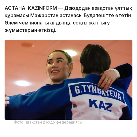
АСТАНА. KAZINFORM — Дзюдодан Қазақстан ұлттық
құрамасы Мажарстан астанасы Будапештте өтетін
Әлем чемпионаты алдында соңғы жаттығу
жұмыстарын өткізді.
Фото: Қазақстан дзюдо федерациясы