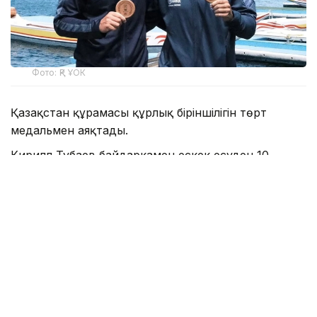
Фото: ҚР ҰОК
Қазақстан құрамасы құрлық біріншілігін төрт
медальмен аяқтады.
Кирилл Тубаев байдаркамен ескек есуден 10
шақырымдық жарыста алтын медаль жеңіп алды.
Ал Полат Төребеков 10 шақырымдық қашықтықта
каноэмен ескек есуде топ жарды.
ҚР ҰОК мәліметінше, осылайша, Қазақстан
құрамасының еншісінде төрт медаль бар. Бұған
дейін Кирилл Тубаев байдаркамен есуде 3400
метр қашықтықта үздік атанса, Полат Төребеков
3400 метр қашықтықтағы каноэ жарысында мәреге