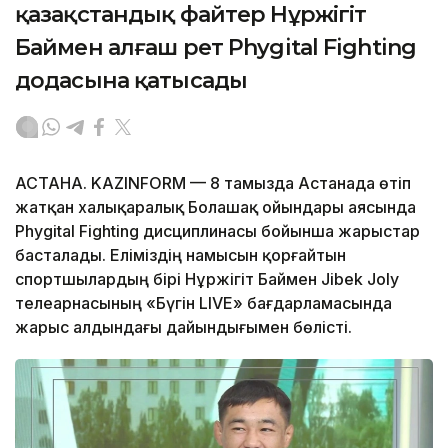
қазақстандық файтер Нұржігіт
Баймен алғаш рет Phygital Fighting
додасына қатысады
АСТАНА. KAZINFORM — 8 тамызда Астанада өтіп
жатқан халықаралық Болашақ ойындары аясында
Phygital Fighting дисциплинасы бойынша жарыстар
басталады. Еліміздің намысын қорғайтын
спортшылардың бірі Нұржігіт Баймен Jibek Joly
телеарнасының «Бүгін LIVE» бағдарламасында
жарыс алдындағы дайындығымен бөлісті.