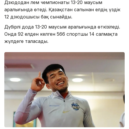
Дзюдодан әлем чемпионаты 13-20 маусым
аралығында өтеді. Қазақстан сапынан елдің үздік
12 дзюдошысы бақ сынайды.
Дүбірлі дода 13-20 маусым аралығында өткізіледі.
Онда 92 елден келген 566 спортшы 14 салмақта
жүлдеге таласады.