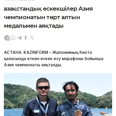
Қазақстандық ескекшілер Азия
чемпионатын төрт алтын
медальмен аяқтады
АСТАНА. KAZINFORM – Жапонияның Киото
қаласында өткен ескек есу марафоны бойынша
Азия чемпионаты аяқталды.