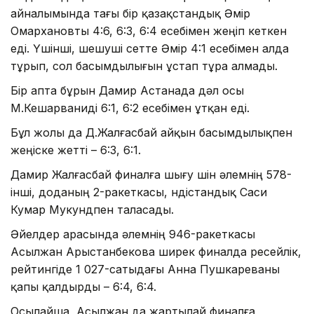
айналымында тағы бір қазақстандық Әмір
Омархановты 4:6, 6:3, 6:4 есебімен жеңіп кеткен
еді. Үшінші, шешуші сетте Әмір 4:1 есебімен алда
тұрып, сол басымдылығын ұстап тұра алмады.
Бір апта бұрын Дамир Астанада дәл осы
М.Кешарваниді 6:1, 6:2 есебімен ұтқан еді.
Бұл жолы да Д.Жалғасбай айқын басымдылықпен
жеңіске жетті – 6:3, 6:1.
Дамир Жалғасбай финалға шығу үшін әлемнің 578-
інші, доданың 2-ракеткасы, үндістандық Саси
Кумар Мукундпен таласады.
Әйелдер арасында әлемнің 946-ракеткасы
Асылжан Арыстанбекова ширек финалда ресейлік,
рейтингіде 1 027-сатыдағы Анна Пушкареваны
қапы қалдырды – 6:4, 6:4.
Осылайша, Асылжан да жартылай финалға