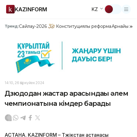
KAZINFORM
KZ
Сайлау-2026
Конституциялық реформа
Арнайы жо
Тренд:
14:10, 26 Қыркүйек 2024
Дзюдодан жастар арасындағы әлем
чемпионатына кімдер барады
АСТАНА. KAZINFORM – Тәжікстан астанасы