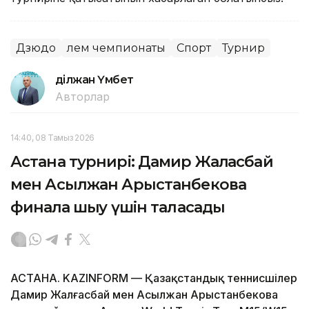
Дзюдо
Әлем чемпионаты
Спорт
Турнир
Әділжан Үмбет
Авторлар
14:40, 08 Тамыз 2026
Астана турнирі: Дамир Жалғасбай
мен Асылжан Арыстанбекова
финалға шығу үшін таласады
АСТАНА. KAZINFORM — Қазақстандық теннисшілер
Дамир Жалғасбай мен Асылжан Арыстанбекова