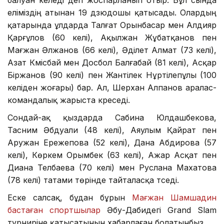
еліміздің атынан 19 дзюдошы қатысады. Олардың
қатарында ұлдарда Талғат Орынбасар мен Алдияр
Қарғұлов (60 келі), Ақылжан Жұбатқанов пен
Мағжан Әлжанов (66 келі), Әділет Алмат (73 келі),
Азат Күмісбай мен Досбол Балғабай (81 келі), Асқар
Біржанов (90 келі) пен Жантілек Нұртілепұлы (100
келіден жоғары) бар. Ал, Шерхан Алпанов аралас-
командалық жарыста күреседі.
Сондай-ақ қыздарда Сабина Юлдашбекова,
Тасним Әбдуали (48 келі), Аяулым Қайрат пен
Аружан Ережепова (52 келі), Дана Абдирова (57
келі), Көркем Орымбек (63 келі), Ажар Асқат пен
Диана Телбаева (70 келі) мен Руслана Махатова
(78 келі) татами төрінде тайталасқа түседі.
Еске салсақ, бұдан бұрын
Мағжан Шамшадин
бастаған спортшылар
Әбу-Дабидегі Grand Slam
турниріне қатысатынын хабарлаған болатынбыз.