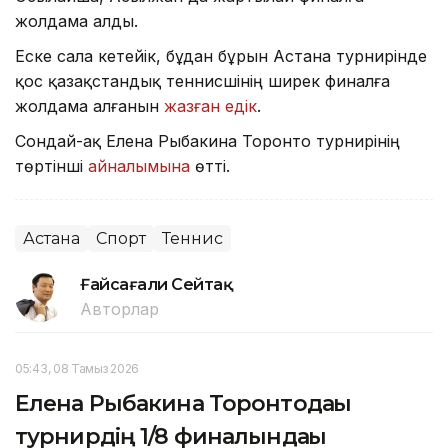
жолдама алды.
Еске сала кетейік, бұдан бұрын Астана турнирінде
қос қазақстандық теннисшінің ширек финалға
жолдама алғанын
жазған едік
.
Сондай-ақ Елена Рыбакина Торонто турнирінің
төртінші
айналымына
өтті.
Астана
Спорт
Теннис
Ғайсағали Сейтақ
Авторлар
05:43, 08 Тамыз 2026
Елена Рыбакина Торонтодағы
турнирдің 1/8 финалындағы