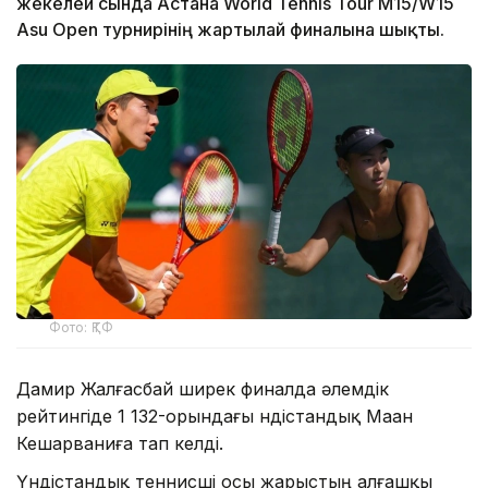
жекелей сында Астана World Tennis Tour M15/W15
Asu Open турнирінің жартылай финалына шықты.
Фото: ҚТФ
Дамир Жалғасбай ширек финалда әлемдік
рейтингіде 1 132-орындағы үндістандық Маан
Кешарваниға тап келді.
Үндістандық теннисші осы жарыстың алғашқы