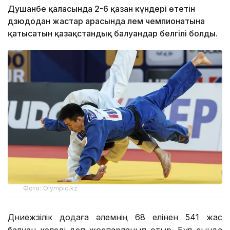
Душанбе қаласында 2-6 қазан күндері өтетін
дзюдодан жастар арасында әлем чемпионатына
қатысатын қазақстандық балуандар белгілі болды.
Фото: Olympic.kz
Дүниежүзілік додаға әлемнің 68 елінен 541 жас
балуан келеді деп жоспарланып отыр. Бұл сында