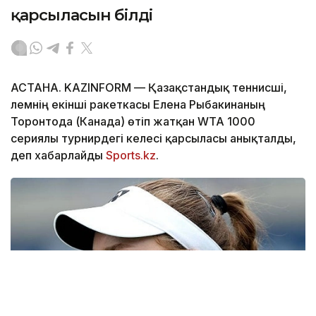
қарсыласын білді
АСТАНА. KAZINFORM — Қазақстандық теннисші,
әлемнің екінші ракеткасы Елена Рыбакинаның
Торонтода (Канада) өтіп жатқан WTA 1000
сериялы турнирдегі келесі қарсыласы анықталды,
деп хабарлайды
Sports.kz
.