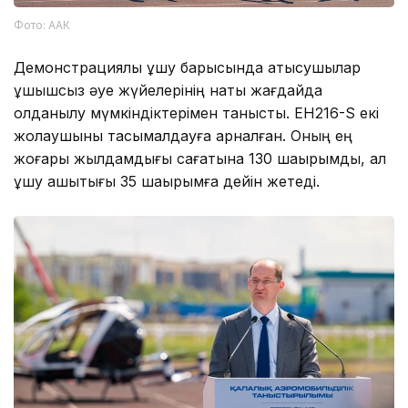
Фото: ААК
Демонстрациялық ұшу барысында қатысушылар
ұшқышсыз әуе жүйелерінің нақты жағдайда
қолданылу мүмкіндіктерімен танысты. EH216-S екі
жолаушыны тасымалдауға арналған. Оның ең
жоғары жылдамдығы сағатына 130 шақырымды, ал
ұшу қашықтығы 35 шақырымға дейін жетеді.