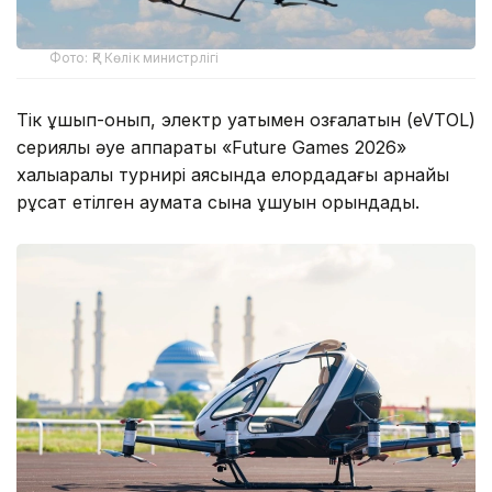
Фото: ҚР Көлік министрлігі
Тік ұшып-қонып, электр қуатымен қозғалатын (eVTOL)
сериялық әуе аппараты «Future Games 2026»
халықаралық турнирі аясында елордадағы арнайы
рұқсат етілген аумақта сынақ ұшуын орындады.