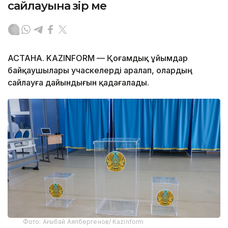
сайлауына әзір ме
АСТАНА. KAZINFORM — Қоғамдық ұйымдар
байқаушылары учаскелерді аралап, олардың
сайлауға дайындығын қадағалады.
Фото: Ағыбай Аяпбергенов/ Kazinform