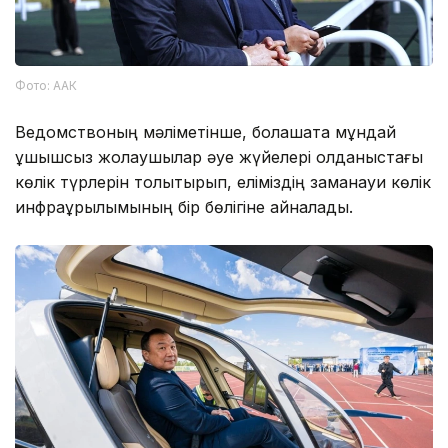
Фото: ААК
Ведомствоның мәліметінше, болашақта мұндай
ұшқышсыз жолаушылар әуе жүйелері қолданыстағы
көлік түрлерін толықтырып, еліміздің заманауи көлік
инфрақұрылымының бір бөлігіне айналады.