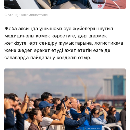
Фото: ҚР Көлік министрлігі
Жоба аясында ұшқышсыз әуе жүйелерін шұғыл
медициналық көмек көрсетуге, дәрі-дәрмек
жеткізуге, өрт сөндіру жұмыстарына, логистикаға
және жедел әрекет етуді қажет ететін өзге де
салаларда пайдалану көзделіп отыр.