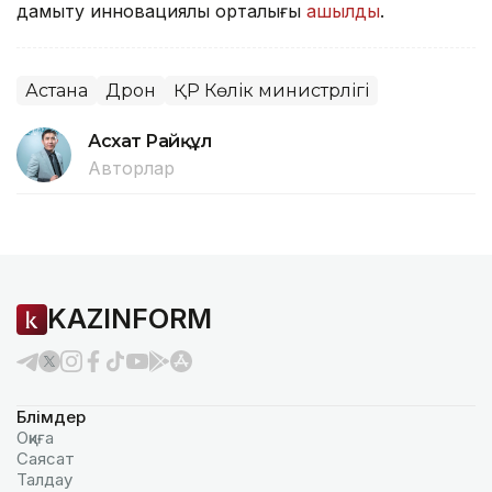
дамыту инновациялық орталығы
ашылды
.
Астана
Дрон
ҚР Көлік министрлігі
Асхат Райқұл
Авторлар
KAZINFORM
Бөлімдер
Оқиға
Саясат
Талдау