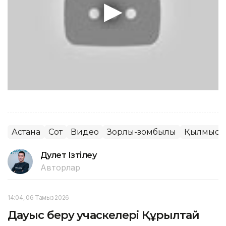
Астана
Сот
Видео
Зорлық-зомбылық
Қылмыс
Дәулет Ізтілеу
Авторлар
14:04, 06 Тамыз 2026
Дауыс беру учаскелері Құрылтай