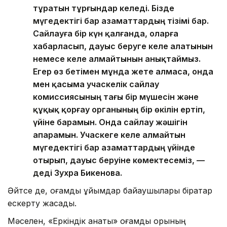
тұратын тұрғындар келеді. Бізде
мүгедектігі бар азаматтардың тізімі бар.
Сайлауға бір күн қалғанда, оларға
хабарласып, дауыс беруге келе алатынын
немесе келе алмайтынын анықтаймыз.
Егер өз бетімен мұнда жете алмаса, онда
мен қасыма учаскелік сайлау
комиссиясының тағы бір мүшесін және
құқық қорғау органының бір өкілін ертіп,
үйіне барамын. Онда сайлау жәшігін
апарамын. Учаскеге келе алмайтын
мүгедектігі бар азаматтардың үйінде
отырып, дауыс беруіне көмектесеміз, —
деді Зухра Бикенова.
Әйтсе де, қоғамдық ұйымдар байқаушылары бірқатар
ескерту жасады.
Мәселен, «Еркіндік қанаты» қоғамдық қорының