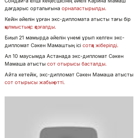
Сондай-ақ елші кеңесшісінің әйелі Карина Мамаш
дағдарыс орталығына
орналастырылды.
Кейін әйелін ұрған экс-дипломатқа қатысты тағы бір
қылмыстық іс қозғалды.
Биыл 21 мамырда әйелін үнемі ұрып келген экс-
дипломат Сәкен Мамаштың ісі
сотқа жіберілді.
Ал 10 маусымда Астанада экс-дипломат Сәкен
Мамашқа қатысты
сот отырысы басталды.
Айта кетейік, экс-дипломат Сәкен Мамашқа қатысты
сот отырысы жабық өтті.