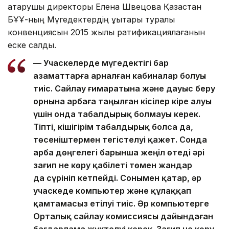
атқарушы директоры Елена Швецова Қазақстан
БҰҰ-ның Мүгедектердің құқықтары туралы
конвенциясын 2015 жылы ратификациялағанын
еске салды.
— Учаскелерде мүгедектігі бар
азаматтарға арналған кабиналар болуы
тиіс. Сайлау ғимаратына және дауыс беру
орнына арбаға таңылған кісілер кіре алуы
үшін онда табалдырық болмауы керек.
Тіпті, кішігірім табалдырық болса да,
төсеніштермен тегістелуі қажет. Сонда
арба дөңгелегі барынша жеңіл өтеді әрі
зағип не көру қабілеті төмен жандар
да сүрініп кетпейді. Сонымен қатар, әр
учаскеде компьютер және құлаққап
қамтамасыз етілуі тиіс. Әр компьютерге
Орталық сайлау комиссиясы дайындаған