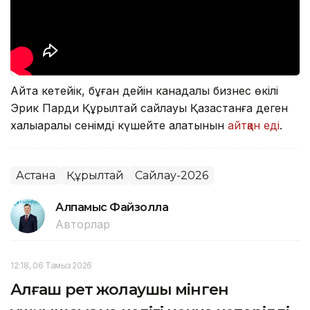
Айта кетейік, бұған дейін канадалық бизнес өкілі
Эрик Парди Құрылтай сайлауы Қазақстанға деген
халықаралық сенімді күшейте алатынын
айтқан еді
.
Астана
Құрылтай
Сайлау-2026
Алпамыс Файзолла
Авторлар
12:18, 06 Тамыз 2026
Алғаш рет жолаушы мінген