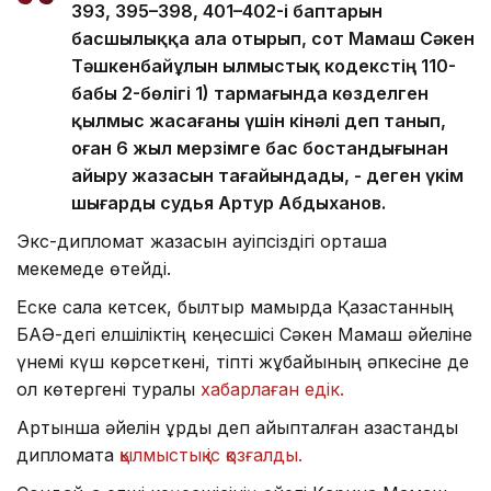
393, 395–398, 401–402-і баптарын
басшылыққа ала отырып, сот Мамаш Сәкен
Тәшкенбайұлын Қылмыстық кодекстің 110-
бабы 2-бөлігі 1) тармағында көзделген
қылмыс жасағаны үшін кінәлі деп танып,
оған 6 жыл мерзімге бас бостандығынан
айыру жазасын тағайындады, - деген үкім
шығарды судья Артур Абдыханов.
Экс-дипломат жазасын қауіпсіздігі орташа
мекемеде өтейді.
Еске сала кетсек, былтыр мамырда Қазақстанның
БАӘ-дегі елшіліктің кеңесшісі Сәкен Мамаш әйеліне
үнемі күш көрсеткені, тіпті жұбайының әпкесіне де
қол көтергені туралы
хабарлаған едік.
Артынша әйелін ұрды деп айыпталған қазақстандық
дипломатқа
қылмыстық іс қозғалды.