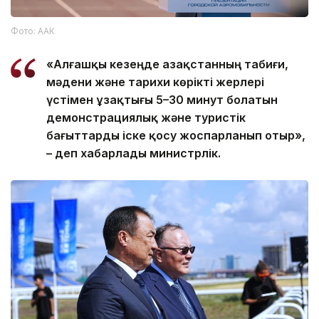
Фото: ААК
«Алғашқы кезеңде Қазақстанның табиғи,
мәдени және тарихи көрікті жерлері
үстімен ұзақтығы 5–30 минут болатын
демонстрациялық және туристік
бағыттарды іске қосу жоспарланып отыр»,
– деп хабарлады министрлік.