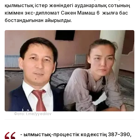
қылмыстық істер жөніндегі ауданаралық сотының
үкімімен экс-дипломат Сәкен Мамаш 6 жылға бас
бостандығынан айырылды.
Фото: t.me/yyedilov
- Қылмыстық-процестік кодекстің 387–390,