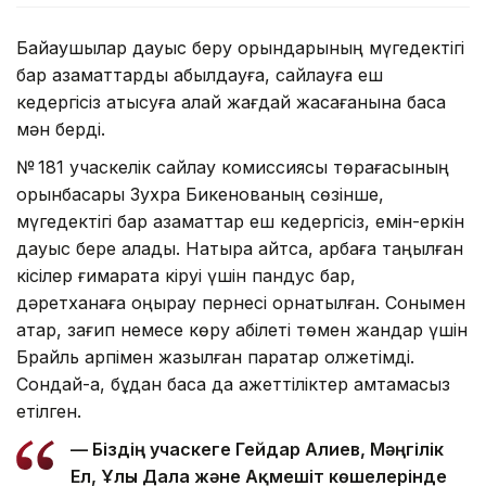
Байқаушылар дауыс беру орындарының мүгедектігі
бар азаматтарды қабылдауға, сайлауға еш
кедергісіз қатысуға қалай жағдай жасағанына баса
мән берді.
№ 181 учаскелік сайлау комиссиясы төрағасының
орынбасары Зухра Бикенованың сөзінше,
мүгедектігі бар азаматтар еш кедергісіз, емін-еркін
дауыс бере алады. Нақтырақ айтсақ, арбаға таңылған
кісілер ғимаратқа кіруі үшін пандус бар,
дәретханаға қоңырау пернесі орнатылған. Сонымен
қатар, зағип немесе көру қабілеті төмен жандар үшін
Брайль қарпімен жазылған парақтар қолжетімді.
Сондай-ақ, бұдан басқа да қажеттіліктер қамтамасыз
етілген.
— Біздің учаскеге Гейдар Алиев, Мәңгілік
Ел, Ұлы Дала және Ақмешіт көшелерінде