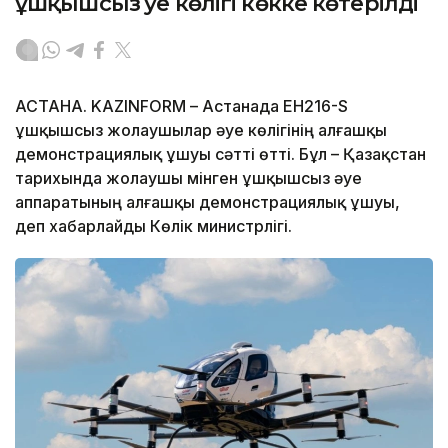
ұшқышсыз әуе көлігі көкке көтерілді
АСТАНА. KAZINFORM – Астанада EH216-S
ұшқышсыз жолаушылар әуе көлігінің алғашқы
демонстрациялық ұшуы сәтті өтті. Бұл – Қазақстан
тарихында жолаушы мінген ұшқышсыз әуе
аппаратының алғашқы демонстрациялық ұшуы,
деп хабарлайды Көлік министрлігі.