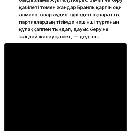
бағдарлама жүктелуі керек. Зағип не көру
қабілеті төмен жандар Брайль қарпін оқи
алмаса, олар аудио түріндегі ақпаратты,
партиялардың тізімде нешінші тұрғанын
құлаққаппен тыңдап, дауыс беруіне
жағдай жасау қажет, — деді ол.