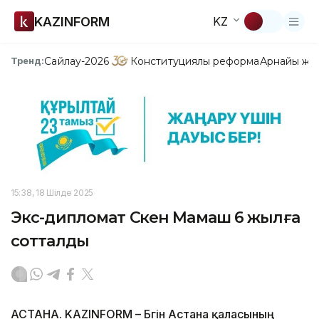
KAZINFORM
KZ
Сайлау-2026
Конституциялық реформа
Арнайы жо
Тренд:
15:38, 18 Шілде 2025
Экс-дипломат Сәкен Мамаш 6 жылға
сотталды
АСТАНА. KAZINFORM – Бүгін Астана қаласының