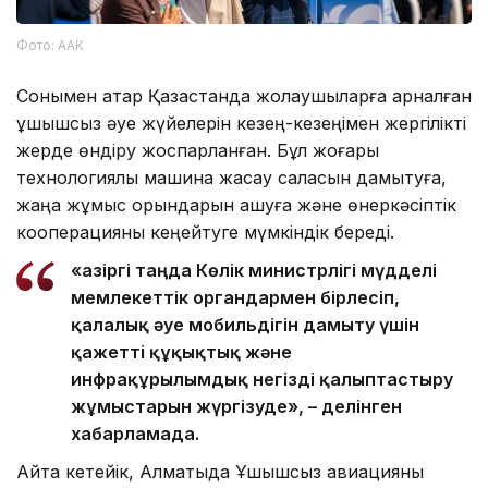
Фото: ААК
Сонымен қатар Қазақстанда жолаушыларға арналған
ұшқышсыз әуе жүйелерін кезең-кезеңімен жергілікті
жерде өндіру жоспарланған. Бұл жоғары
технологиялы машина жасау саласын дамытуға,
жаңа жұмыс орындарын ашуға және өнеркәсіптік
кооперацияны кеңейтуге мүмкіндік береді.
«Қазіргі таңда Көлік министрлігі мүдделі
мемлекеттік органдармен бірлесіп,
қалалық әуе мобильдігін дамыту үшін
қажетті құқықтық және
инфрақұрылымдық негізді қалыптастыру
жұмыстарын жүргізуде», – делінген
хабарламада.
Айта кетейік, Алматыда Ұшқышсыз авиацияны