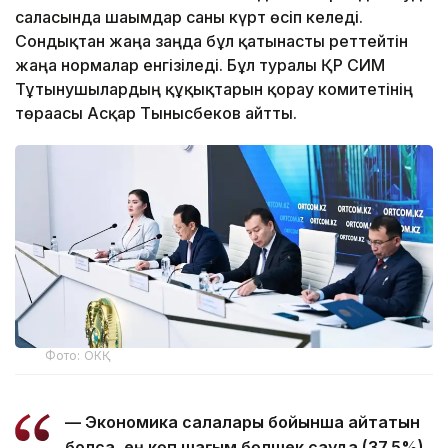
саласында шағымдар саны күрт өсіп келеді.
Сондықтан жаңа заңда бұл қатынасты реттейтін
жаңа нормалар енгізіледі. Бұл туралы ҚР СИМ
Тұтынушылардың құқықтарын қорғау комитетінің
төрағасы Асқар Тынысбеков айтты.
Фото: ОКҚ
— Экономика салалары бойынша айтатын
болсақ, ең көп шағым бөлшек сауда (37,5%)