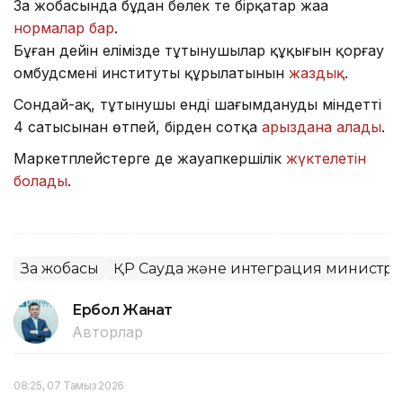
Заң жобасында бұдан бөлек те бірқатар жаңа
нормалар бар
.
Бұған дейін елімізде тұтынушылар құқығын қорғау
омбудсмені институты құрылатынын
жаздық
.
Сондай-ақ, тұтынушы енді шағымданудың міндетті
4 сатысынан өтпей, бірден сотқа
арыздана алады
.
Маркетплейстерге де жауапкершілік
жүктелетін
болады
.
Заң жобасы
ҚР Сауда және интеграция министрлі
Ербол Жанат
Авторлар
08:25, 07 Тамыз 2026