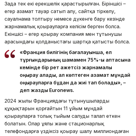
Заңда тек екі ерекшелік қарастырылған. Біріншісі –
егер азамат тауар сатып алу, сайтқа тіркелу,
сауалнама толтыру немесе дүкенге бару кезінде
жарнамалық қоңырауларға келісім берген болса.
Екіншісі – егер қоңырау компания мен тұтынушы
арасындағы қолданыстағы шартқа қатысты болса.
«Франция билігінің бағалауынша, ел
тұрғындарының шамамен 75%-ы аптасына
кемінде бір рет қажетсіз жарнамалық
қоңырау алады, ал көптеген азамат мұндай
қоңырауларға бұдан да жиі тап болады», –
деп жазды Euronews.
2024 жылы Франциядағы тұтынушылардың
құқықтарын қорғайтын 11 ұйым мұндай
қоңырауларға толық тыйым салуды талап еткен
болатын. Олар ұялы және стационарлық
телефондарға үздіксіз қоңырау шалу миллиондаған