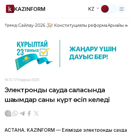
KAZINFORM
KZ
Сайлау-2026
Конституциялық реформа
Арнайы жо
Тренд:
16:11, 17 Наурыз 2025
Электронды сауда саласында
шағымдар саны күрт өсіп келеді
АСТАНА. KAZINFORM — Елімізде электронды сауда