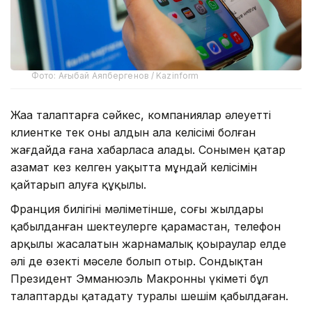
Фото: Ағыбай Аяпбергенов / Kazinform
Жаңа талаптарға сәйкес, компаниялар әлеуетті
клиентке тек оның алдын ала келісімі болған
жағдайда ғана хабарласа алады. Сонымен қатар
азамат кез келген уақытта мұндай келісімін
қайтарып алуға құқылы.
Франция билігінің мәліметінше, соңғы жылдары
қабылданған шектеулерге қарамастан, телефон
арқылы жасалатын жарнамалық қоңыраулар елде
әлі де өзекті мәселе болып отыр. Сондықтан
Президент Эмманюэль Макронның үкіметі бұл
талаптарды қатаңдату туралы шешім қабылдаған.