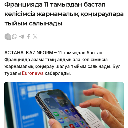
Францияда 11 тамыздан бастап
келісімсіз жарнамалық қоңырауларға
тыйым салынады
АСТАНА. KAZINFORM – 11 тамыздан бастап
Францияда азаматтың алдын ала келісімінсіз
жарнамалық қоңырау шалуға тыйым салынады. Бұл
туралы
Euronews
хабарлады.