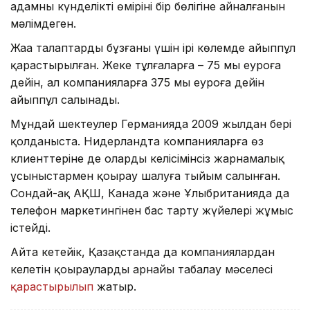
адамның күнделікті өмірінің бір бөлігіне айналғанын
мәлімдеген.
Жаңа талаптарды бұзғаны үшін ірі көлемде айыппұл
қарастырылған. Жеке тұлғаларға – 75 мың еуроға
дейін, ал компанияларға 375 мың еуроға дейін
айыппұл салынады.
Мұндай шектеулер Германияда 2009 жылдан бері
қолданыста. Нидерландта компанияларға өз
клиенттеріне де олардың келісімінсіз жарнамалық
ұсыныстармен қоңырау шалуға тыйым салынған.
Сондай-ақ АҚШ, Канада және Ұлыбританияда да
телефон маркетингінен бас тарту жүйелері жұмыс
істейді.
Айта кетейік, Қазақстанда да компаниялардан
келетін қоңырауларды арнайы таңбалау мәселесі
қарастырылып
жатыр.