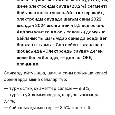
және электронды сауда (23,2%) сегменті
бойынша келіп түскен. Айта кетер жайт,
электронды саудада шағым саны 2022
жылдан 2024 жылға дейін 5,5 есе өскен.
Алдағы уақытта да осы саланың дамуына
байланысты шағымдар саны да өседі деп
болжап отырмыз. Сол себепті жаңа заң
жобасында «Электронды сауда» деген
жеке бөлім болады, — деді ол ОКҚ
алаңында.
Спикердің айтуынша, шағым саны бойынша келесі
орындарда мына салалар тұр:
— тұрмыстық қызметтер саласы — 8,8%;
— тұрғын үй-коммуналдық шаруашылығында —
7,4%;
— байланыс қызметтері — 3,5% және т. б.