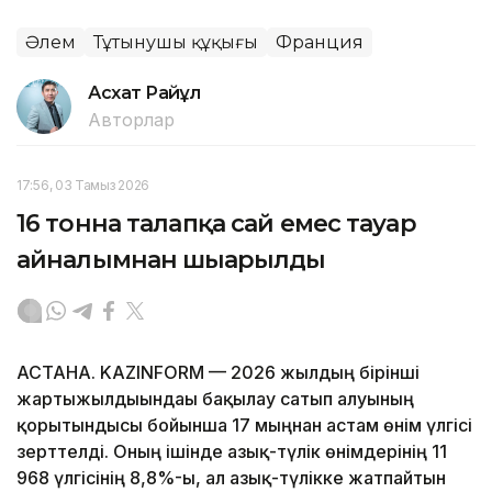
Әлем
Тұтынушы құқығы
Франция
Асхат Райқұл
Авторлар
17:56, 03 Тамыз 2026
16 тонна талапқа сай емес тауар
айналымнан шығарылды
АСТАНА. KAZINFORM — 2026 жылдың бірінші
жартыжылдығындағы бақылау сатып алуының
қорытындысы бойынша 17 мыңнан астам өнім үлгісі
зерттелді. Оның ішінде азық-түлік өнімдерінің 11
968 үлгісінің 8,8%-ы, ал азық-түлікке жатпайтын