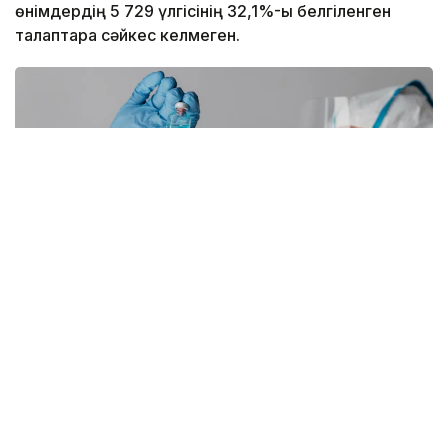
өнімдердің 5 729 үлгісінің 32,1%-ы белгіленген
талаптарға сәйкес келмеген.
Фото: freepik
Сонымен қатар микробиологиялық көрсеткіштер
бойынша (1,9%), физикалық-химиялық
көрсеткіштер бойынша (1,7%), токсикологиялық