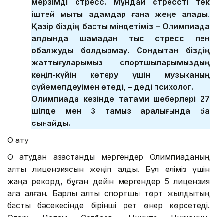
мерзімді стресс. Мұндай стрессті тек
іштей мықты адамдар ғана жеңе алады.
Қазір біздің басты міндетіміз – Олимпиада
алдында шамадан тыс стресс пен
қобалжуды болдырмау. Сондықтан біздің
жаттығуларымыз спортшыларымыздың
көңіл-күйін көтеру үшін музыканың
сүйемелдеуімен өтеді, – деді психолог.
Олимпиада кезінде татами шеберлері 27
шілде мен 3 тамыз аралығында бақ
сынайды.
Оқ ату
Оқ атудан қазақстандық мергендер Олимпиаданың
алты лицензиясын жеңіп алды. Бұл еліміз үшін
жаңа рекорд, бұған дейін мергендер 5 лицензия
ала алған. Барлық алты спортшы төрт жылдықтың
басты бәсекесінде бірінші рет өнер көрсетеді.