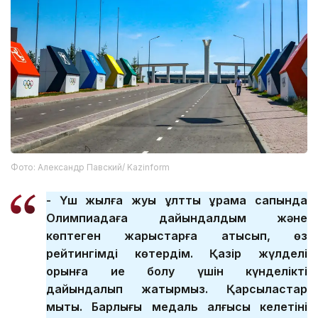
Фото: Александр Павский/ Kazinform
- Үш жылға жуық ұлттық құрама сапында
Олимпиадаға дайындалдым және
көптеген жарыстарға қатысып, өз
рейтингімді көтердім. Қазір жүлделі
орынға ие болу үшін күнделікті
дайындалып жатырмыз. Қарсыластар
мықты. Барлығы медаль алғысы келетіні