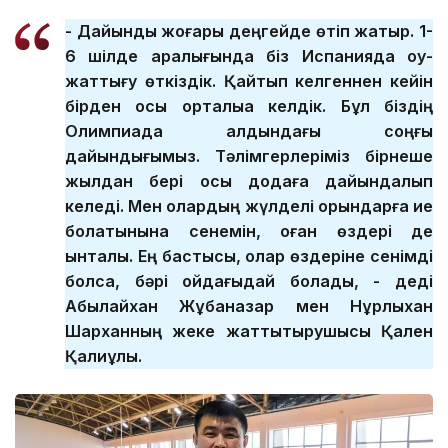
- Дайындық жоғары деңгейде өтіп жатыр. 1-
6 шілде аралығында біз Испанияда оқу-
жаттығу өткіздік. Қайтып келгеннен кейін
бірден осы орталыққа келдік. Бұл біздің
Олимпиада алдындағы соңғы
дайындығымыз. Тәлімгерлеріміз бірнеше
жылдан бері осы додаға дайындалып
келеді. Мен олардың жүлделі орындарға ие
болатынына сенемін, оған өздері де
ынталы. Ең бастысы, олар өздеріне сенімді
болса, бәрі ойдағыдай болады, - деді
Абылайхан Жұбаназар мен Нұрлыхан
Шарханның жеке жаттықтырушысы Қален
Қалиұлы.