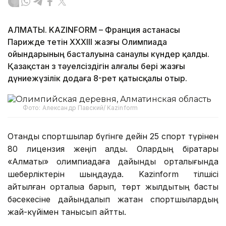
АЛМАТЫ. KAZINFORM – Франция астанасы
Парижде өтетін XXXIII жазғы Олимпиада
ойындарының басталуына санаулы күндер қалды.
Қазақстан өз тәуелсіздігін алғалы бері жазғы
дүниежүзілік додаға 8-рет қатысқалы отыр.
Фото: Александр Павский/ Kazinform
Отандық спортшылар бүгінге дейін 25 спорт түрінен
80 лицензия жеңіп алды. Олардың бірқатары
«Алматы» олимпиадаға дайындық орталығында
шеберліктерін шыңдауда. Kazinform тілшісі
айтылған орталыққа барып, төрт жылдықтың басты
бәсекесіне дайындалып жатқан спортшылардың
жай-күйімен танысып қайтты.