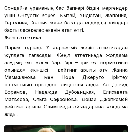
Сондай-ақ құраманың бас бапкері біздің мергендер
үшін Оңтүстік Корея, Қытай, Үндістан, Жапония,
Германия, Англия және басқа да елдердің өкілдері
басты бәсекелес екенін атап өтті.
Жеңіл атлетика
Париж төрінде 7 жерлесіміз жеңіл атлетикадан
жүлдеге таласады. Жеңіл атлетикада жолдама
алудың екі жолы бар: бірі – іріктеу нормативін
орындау, екіншісі – рейтинг арқылы өту. Жанна
Мамажанова мен Нора Джеруто іріктеу
нормативін орындап, лицензия алды. Ал Давид
Ефремов, Надежда Дубовицкая, Елизавета
Матвеева, Ольга Сафронова, Дейзи Джепкемей
рейтинг арқылы Олимпиада ойындарына жолдама
алды.