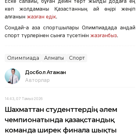
Еске салайық, бұған дейін төрт жылдық додаға ең
көп жолдаманы Қазақстанның қай өңірі жеңіп
алғанын
жазған едік
.
Сондай-ақ қазақ спортшылары Олимпиадада қандай
спорт түрлерінен сынға түсетінін
жазғанбыз
.
Олимпиада
Алматы
Спорт
Досбол Атажан
Авторлар
14:43, 07 Тамыз 2026
Шахматтан студенттердің әлем
чемпионатында қазақстандық
команда ширек финалға шықты