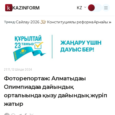
KAZINFORM
KZ
Сайлау-2026
Конституциялық реформа
Арнайы жо
Тренд:
21:11, 12 Шілде 2024
Фоторепортаж: Алматыдағы
Олимпиадаға дайындық
орталығында қызу дайындық жүріп
жатыр