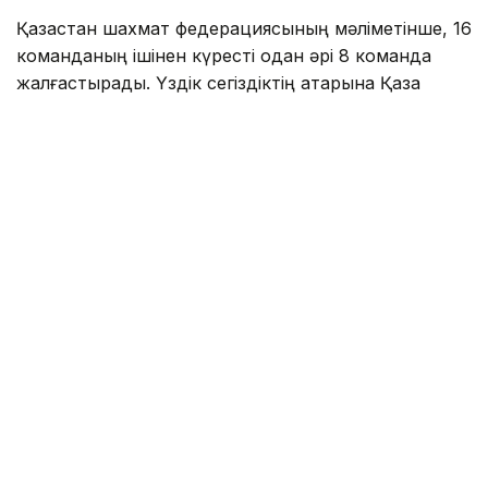
Қазақстан шахмат федерациясының мәліметінше, 16
команданың ішінен күресті одан әрі 8 команда
жалғастырады. Үздік сегіздіктің қатарына Қазақ
ұлттық спорт университетінің командасы да өткен.
Топтық кезең үш күнге созылды. Қатысушылар
төрт тақтада 45+30 жылдам классика уақыт
бақылауымен 6 матчтан ойнады. Әр топтан екі үздік
команда плей-офф кезеңіне өтті.
А тобында бірінші орынды сенімді түрде Орал
мемлекеттік тау-кен университеті иеленді.
Команда барлық 6 матчты жеңіп, 12 командалық
және 22 жеке ұпай жинады. Екінші орында –
Harvard University студенттері. Олар 7 командалық
және 12,5 жеке ұпай жинады. University of
Melbourne және Peking University командалары
турнирден шығып қалды.