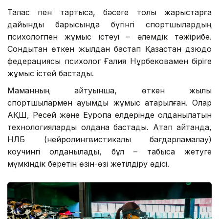
Талас пен тартысқа, бәсеге толы жарыстарға
дайындық барысында бүгінгі спортшылардың
психологпен жұмыс істеуі – әлемдік тәжірибе.
Сондықтан өткен жылдан бастап Қазақстан дзюдо
федерациясы психолог Ғалия Нұрбековамен біріге
жұмыс істей бастады.
Маманның айтуынша, өткен жылы
спортшылармен ауқымды жұмыс атқарылған. Олар
АҚШ, Ресей және Еуропа елдерінде қолданылатын
технологияларды қолдана бастады. Атап айтқанда,
НЛБ (нейролингвистикалық бағдарламалау)
коучингі қолданылады, бұл – табысқа жетуге
мүмкіндік беретін өзін-өзі жетілдіру әдісі.