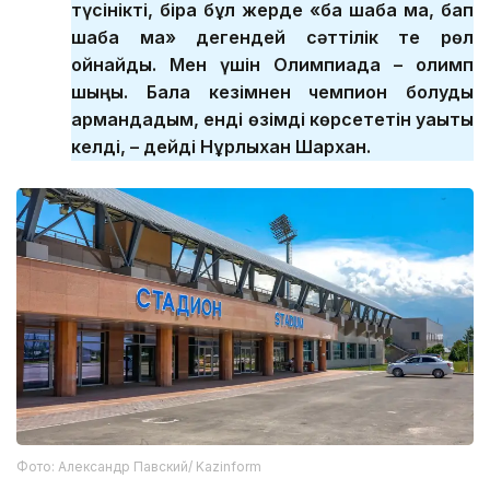
түсінікті, бірақ бұл жерде «бақ шаба ма, бап
шаба ма» дегендей сәттілік те рөл
ойнайды. Мен үшін Олимпиада – олимп
шыңы. Бала кезімнен чемпион болуды
армандадым, енді өзімді көрсететін уақыты
келді, – дейді Нұрлыхан Шархан.
Фото: Александр Павский/ Kazinform