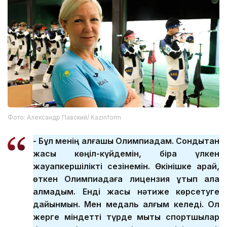
Фото: Александр Павский/ Kazinform
- Бұл менің алғашқы Олимпиадам. Сондықтан
жақсы көңіл-күйдемін, бірақ үлкен
жауапкершілікті сезінемін. Өкінішке қарай,
өткен Олимпиадаға лицензия ұтып ала
алмадым. Енді жақсы нәтиже көрсетуге
дайынмын. Мен медаль алғым келеді. Ол
жерге міндетті түрде мықты спортшылар