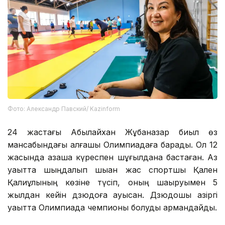
Фото: Александр Павский/ Kazinform
24 жастағы Абылайхан Жұбаназар биыл өз
мансабындағы алғашқы Олимпиадаға барады. Ол 12
жасында қазақша күреспен шұғылдана бастаған. Аз
уақытта шыңдалып шыққан жас спортшы Қален
Қалиұлының көзіне түсіп, оның шақыруымен 5
жылдан кейін дзюдоға ауысқан. Дзюдошы қазіргі
уақытта Олимпиада чемпионы болуды армандайды.