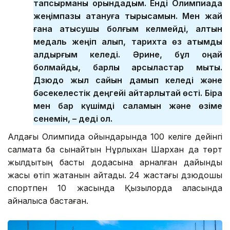
тапсырманы орындадым. Енді Олимпиада
жеңімпазы атануға тырысамын. Мен жай
ғана қатысушы болғым келмейді, алтын
медаль жеңіп алып, тарихта өз атымды
қалдырғым келеді. Әрине, бұл оңай
болмайды, барлық қарсыластар мықты.
Дзюдо жыл сайын дамып келеді және
бәсекелестік деңгейі айтарлықтай өсті. Бірақ
мен бар күшімді саламын және өзіме
сенемін, – деді ол.
Алдағы Олимпида ойындарында 100 келіге дейінгі
салмақта бақ сынайтын Нұрлыхан Шархан да төрт
жылдықтың басты додасына арналған дайындық
жақсы өтіп жатқанын айтады. 24 жастағы дзюдошы
спортпен 10 жасында Қызылорда қаласында
айналыса бастаған.