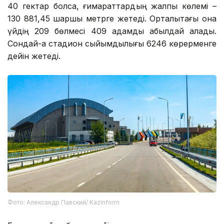
40 гектар болса, ғимараттардың жалпы көлемі –
130 881,45 шаршы метрге жетеді. Орталықтағы қонақ
үйдің 209 бөлмесі 409 адамды қабылдай алады.
Сондай-ақ стадион сыйымдылығы 6246 көрерменге
дейін жетеді.
Фото: Александр Павский/ Kazinform