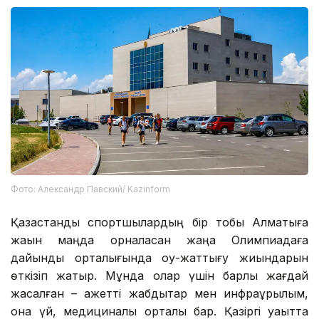
Фото: Александр Павский/ Kazinform
Қазақстандық спортшылардың бір тобы Алматыға
жақын маңда орналасқан жаңа Олимпиадаға
дайындық орталығында оқу-жаттығу жиындарын
өткізіп жатыр. Мұнда олар үшін барлық жағдай
жасалған – қажетті жабдықтар мен инфрақұрылым,
қонақ үй, медициналық орталық бар. Қазіргі уақытта