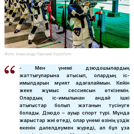
Фото: Александр Павский/ Kazinform
- Мен үнемі дзюдошылардың
жаттығуларына қатысып, олардың іс-
қимылдарын мұқият қадағалаймын. Кейін
жеке жұмыс сессиясын өткіземін.
Олардың іс-қимылынан қандай ішкі
қақтығыстар болып жатқанын түсінуге
болады. Дзюдо – ауыр спорт түрі. Мұнда
жарыстар жиі өтеді, олар үнемі өзінің үздік
екенін дәлелдеумен жүреді, ал бұл ұзақ