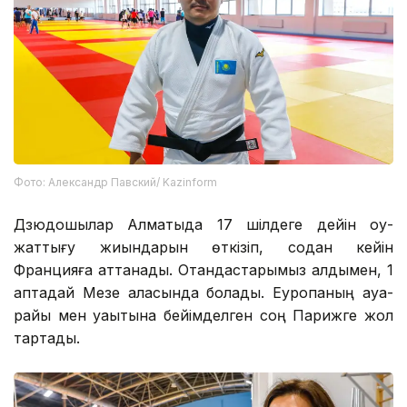
Фото: Александр Павский/ Kazinform
Дзюдошылар Алматыда 17 шілдеге дейін оқу-
жаттығу жиындарын өткізіп, содан кейін
Францияға аттанады. Отандастарымыз алдымен, 1
аптадай Мезе қаласында болады. Еуропаның ауа-
райы мен уақытына бейімделген соң Парижге жол
тартады.