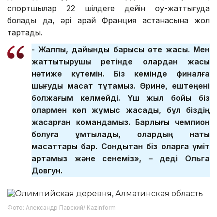
спортшылар 22 шілдеге дейін оқу-жаттығуда
болады да, әрі қарай Франция астанасына жол
тартады.
- Жалпы, дайындық барысы өте жақсы. Мен
жаттықтырушы ретінде олардан жақсы
нәтиже күтемін. Біз кемінде финалға
шығуды мақсат тұтамыз. Әрине, ештеңені
болжағым келмейді. Үш жыл бойы біз
олармен көп жұмыс жасадық, бұл біздің
жасарған командамыз. Барлығы чемпион
болуға ұмтылады, олардың нақты
мақсаттары бар. Сондықтан біз оларға үміт
артамыз және сенеміз», – деді Ольга
Довгун.
Фото: Александр Павский/ Kazinform