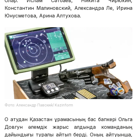
Олар: Ислам Сәтбаев, Никита Чирюкин,
Константин Малиновский, Александра Ле, Ирина
Юнусметова, Арина Алтухова.
Фото: Александр Павский/ Kazinform
Оқ атудан Қазақстан құрамасының бас бапкері Ольга
Довгун әлемдік жарыс алдында команданың
дайындығы туралы айтып берді. Оның айтуынша,