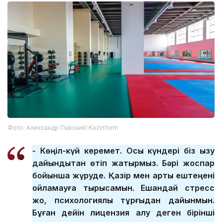
Фото: Александр Павский/ Kazinform
- Көңіл-күй керемет. Осы күндері біз қызу
дайындықтан өтіп жатырмыз. Бәрі жоспар
бойынша жүруде. Қазір мен артық ештеңені
ойламауға тырысамын. Ешқандай стресс
жоқ, психологиялық тұрғыдан дайынмын.
Бұған дейін лицензия алу деген бірінші