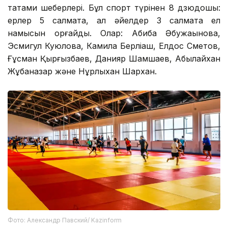
татами шеберлері. Бұл спорт түрінен 8 дзюдошы:
ерлер 5 салмақта, ал әйелдер 3 салмақта ел
намысын қорғайды. Олар: Абиба Әбужақынова,
Эсмигул Куюлова, Камила Берліқаш, Елдос Сметов,
Ғұсман Қырғызбаев, Данияр Шамшаев, Абылайхан
Жұбаназар және Нұрлыхан Шархан.
Фото: Александр Павский/ Kazinform