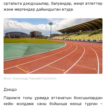
орталықта дзюдошылар, балуандар, жеңіл атлеттер
және мергендер дайындықтан өтуде.
Фото: Александр Павский/ Kazinform
Дзюдо
Парижге толық құрамда аттанатын боксшылардан
кейін жолдама саны бойынша екінші тұрған –