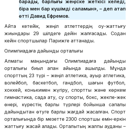
барады, барлығы жеңіске жеткісі келеді,
бірақ мен бар күшімді саламын», – деп атап
өтті Давид Ефремов.
Айта кетейік, жеңіл атлеттердің оқу-жаттығу
жиындары 29 шілдеге дейін жалғасады. Содан
кейін спортшылар Парижге аттанады.
Олимпиадаға дайындық орталығы
Алматы маңындағы Олимпиадаға дайындық
орталығы биыл ақпан айында ашылды. Мұнда
спорттың 23 түрі – жеңіл атлетика, ауыр атлетика,
волейбол, баскетбол, гандбол, шағын футбол,
хоккей, конькимен жүгіру, спорттық және көркем
гимнастика, садақ ату, су спорты, бокс, жекпе-жек
өнері, күрестің барлық түрлері бойынша сапалы
дайындықтан өтуге барлық жағдай жасалған. Спорт
орталығында бір мезетте 2300 спортшы емін-еркін
жаттығу жасай алады. Орталықтың жалпы ауданы –