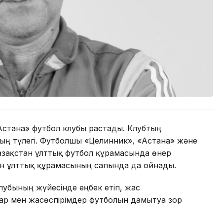
Астана» футбол клубы растады. Клубтың
ың түлегі. Футболшы «Целинник», «Астана» және
азақстан ұлттық футбол құрамасында өнер
ан ұлттық құрамасының сапында да ойнады.
лубының жүйесінде еңбек етіп, жас
р мен жасөспірімдер футболын дамытуға зор