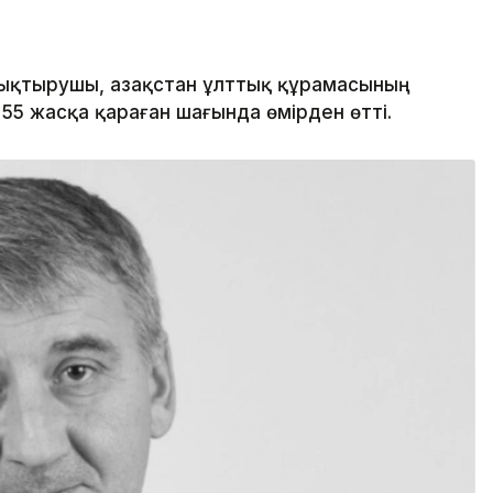
қтырушы, Қазақстан ұлттық құрамасының
5 жасқа қараған шағында өмірден өтті.