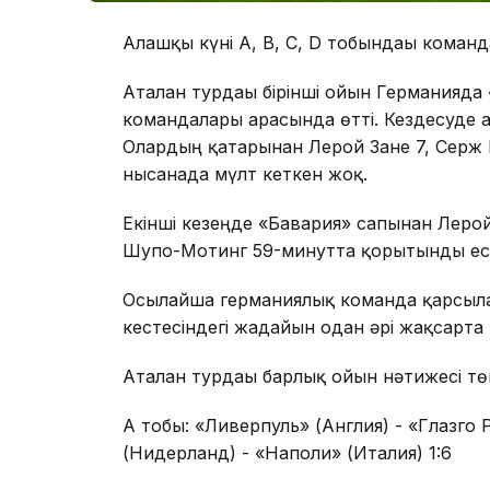
Алғашқы күні А, В, С, D тобындағы коман
Аталған турдағы бірінші ойын Германияд
командалары арасында өтті. Кездесуде 
Олардың қатарынан Лерой Зане 7, Серж 
нысанада мүлт кеткен жоқ.
Екінші кезеңде «Бавария» сапынан Лерой
Шупо-Мотинг 59-минутта қорытынды есеп
Осылайша германиялық команда қарсыласы
кестесіндегі жағдайын одан әрі жақсарта 
Аталған турдағы барлық ойын нәтижесі тө
А тобы: «Ливерпуль» (Англия) - «Глазго
(Нидерланд) - «Наполи» (Италия) 1:6