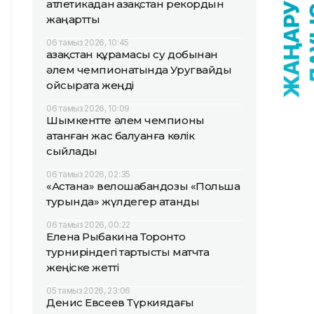
атлетикадан Қазақстан рекордын
жаңартты
06 тамыз 2026, 10:45
Қазақстан құрамасы су добынан
әлем чемпионатында Уругвайды
ойсырата жеңді
06 тамыз 2026, 10:09
Шымкентте әлем чемпионы
атанған жас балуанға көлік
сыйлады
06 тамыз 2026, 02:35
«Астана» велошабандозы «Польша
турында» жүлдегер атанды
06 тамыз 2026, 00:22
Елена Рыбакина Торонто
турниріндегі тартысты матчта
жеңіске жетті
05 тамыз 2026, 23:06
Денис Евсеев Түркиядағы