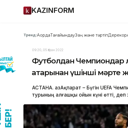
KAZINFORM
Ақорда
Тағайындау
Заң және тәртіп
Дерекқор
Тренд:
09:20, 05 Қазан 2022
Футболдан Чемпиондар 
қатарынан үшінші мәрте ж
АСТАНА. ҚазАқпарат – Бүгін UEFA Чемп
турының алғашқы ойын күні өтті, деп 