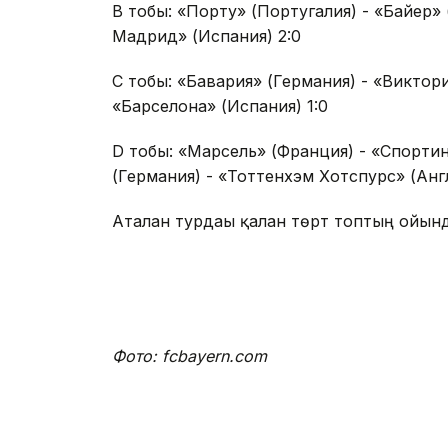
В тобы: «Порту» (Португалия) - «Байер» 
Мадрид» (Испания) 2:0
С тобы: «Бавария» (Германия) - «Виктори
«Барселона» (Испания) 1:0
D тобы: «Марсель» (Франция) - «Спортин
(Германия) - «Тоттенхэм Хотспурс» (Англ
Аталған турдағы қалған төрт топтың ойынд
Фото: fcbayern.com