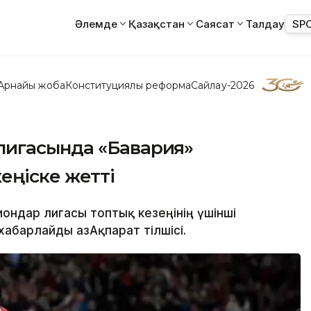
Әлемде
Қазақстан
Саясат
Талдау
SP
Арнайы жоба
Конституциялық реформа
Сайлау-2026
лигасында «Бавария»
еңіске жетті
иондар лигасы топтық кезеңінің үшінші
хабарлайды ҚазАқпарат тілшісі.