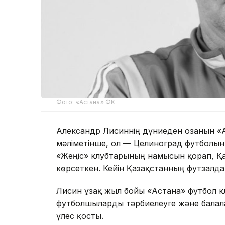
Фото: «Астана» ФК
Александр Лисиннің дүниеден озғанын «
мәліметінше, ол — Целиноград футболын
«Жеңіс» клубтарының намысын қорғап, Қ
көрсеткен. Кейін Қазақстанның футзалд
Лисин ұзақ жыл бойы «Астана» футбол к
футболшыларды тәрбиелеуге және балала
үлес қосты.