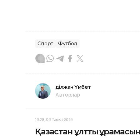
Спорт
Футбол
Әділжан Үмбет
Авторлар
16:28, 06 Тамыз 2026
Қазақстан ұлттық құрама