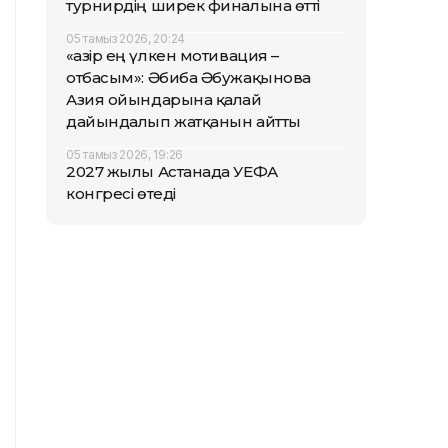
турнирдің ширек финалына өтті
05 тамыз 2026, 20:24
«Қазір ең үлкен мотивация –
отбасым»: Әбиба Әбужақынова
Азия ойындарына қалай
дайындалып жатқанын айтты
05 тамыз 2026, 19:26
2027 жылы Астанада УЕФА
конгресі өтеді