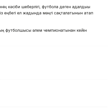
ң кәсіби шеберлігі, футболға деген адалдығы
з еңбегі ел жадында мәңгі сақталатынын атап
ының футболшысы әлем чемпионатынан кейін