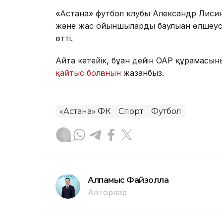
«Астана» футбол клубы Александр Лисинні
және жас ойыншыларды баулыған өлшеусі
өтті.
Айта кетейік, бұған дейін ОАР құрамас
қайтыс болғанын
жазғанбыз.
«Астана» ФК
Спорт
Футбол
Алпамыс Файзолла
Авторлар