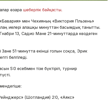
далар өзара
шеберлік байқасты.
а «Бавария» мен Чехияның «Виктория Пльзень»
алаң иелері алғашқы минуттан басымдық танытты.
Гнабри 13, Садио Мане 21-минуттарда көздеген
 Зане 51-минутта екінші голын соқса, Эрик
ті белгіледі.
н 5:0 есебімен тізе бүктіріп, турнир
түсті.
мендегіше:
 Рейнджерс» (Шотландия) 2:0, «Аякс»