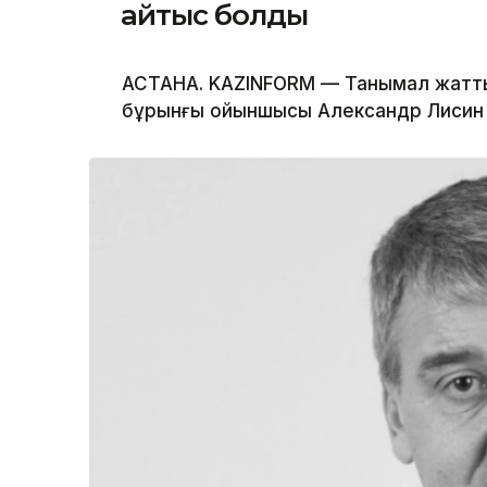
қайтыс болды
АСТАНА. KAZINFORM — Танымал жатты
бұрынғы ойыншысы Александр Лисин 5