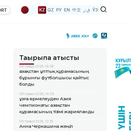
KZ
QZ
РУ
EN
中文
ق ز
ЎЗ
ORT
Тақырыпқа қатысты
06 тамыз 2026, 16:28
Қазақстан ұлттық құрамасының
бұрынғы футболшысы қайтыс
болды
06 тамыз 2026, 14:33
Құзға өрмелеуден Азия
чемпионаты: Қазақстан
құрамасының тізімі жарияланды
06 тамыз 2026, 12:25
Анна Черкашина жеңіл