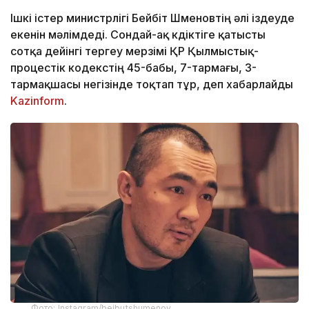
Ішкі істер министрлігі Бейбіт Шүменовтің әлі іздеуде
екенін мәлімдеді. Сондай-ақ күдіктіге қатысты
сотқа дейінгі тергеу мерзімі ҚР Қылмыстық-
процестік кодекстің 45-бабы, 7-тармағы, 3-
тармақшасы негізінде тоқтап тұр, деп хабарлайды
Kazinform
.
Фото: Instagram/beibutshumenov