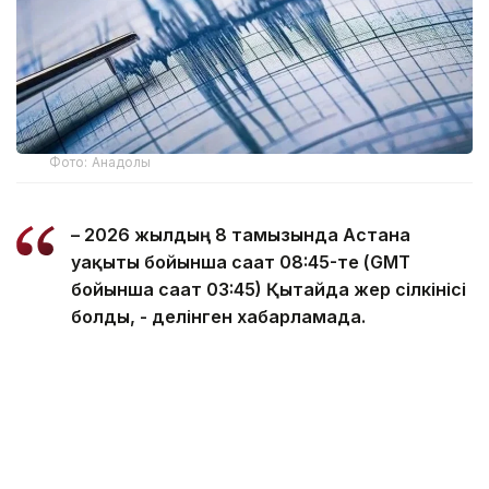
Фото: Анадолы
– 2026 жылдың 8 тамызында Астана
уақыты бойынша сағат 08:45-те (GMT
бойынша сағат 03:45) Қытайда жер сілкінісі
болды, - делінген хабарламада.
ҚР Ұлттық ядролық орталығы Геофизикалық
зерттеулер институты деректер орталығының
мәліметі бойынша, жер сілкінісінің магнитудасы 4,8
болды.
Эпицентрі солтүстік ендіктің 39,97 градусында