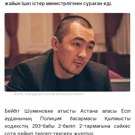
жайын Ішкі істер министрлігінен сұраған еді.
Фото: instagram.com/beibutshumenov
Бейбіт Шүменовке қатысты Астана қаласы Есіл
ауданының Полиция басқармасы Қылмыстық
кодекстің 293-бабы 2-бөлігі 2-тармағына сәйкес
сотқа дейінгі тергеп-тексеру жүргізді.