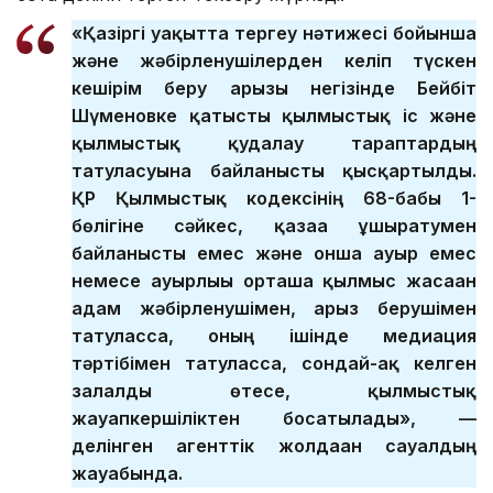
«Қазіргі уақытта тергеу нәтижесі бойынша
және жәбірленушілерден келіп түскен
кешірім беру арызы негізінде Бейбіт
Шүменовке қатысты қылмыстық іс және
қылмыстық қудалау тараптардың
татуласуына байланысты қысқартылды.
ҚР Қылмыстық кодексінің 68-бабы 1-
бөлігіне сәйкес, қазаға ұшыратумен
байланысты емес және онша ауыр емес
немесе ауырлығы орташа қылмыс жасаған
адам жәбірленушімен, арыз берушімен
татуласса, оның ішінде медиация
тәртібімен татуласса, сондай-ақ келген
залалды өтесе, қылмыстық
жауапкершіліктен босатылады», —
делінген агенттік жолдаған сауалдың
жауабында.