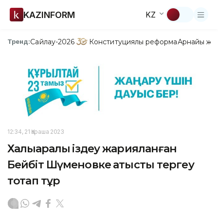
KAZINFORM
KZ
Сайлау-2026
Конституциялық реформа
Арнайы жо
Тренд:
12:34, 21 Қараша 2023
Халықаралық іздеу жарияланған
Бейбіт Шүменовке қатысты тергеу
тоқтап тұр