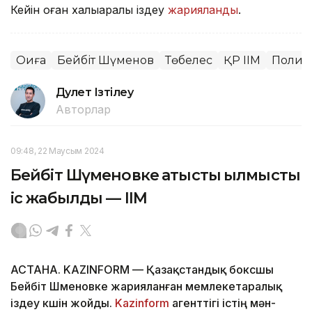
Кейін оған халықаралық іздеу
жарияланды
.
Оқиға
Бейбіт Шүменов
Төбелес
ҚР ІІМ
Полиц
Дәулет Ізтілеу
Авторлар
09:48, 22 Маусым 2024
Бейбіт Шүменовке қатысты қылмыстық
іс жабылды — ІІМ
АСТАНА. KAZINFORM — Қазақстандық боксшы
Бейбіт Шүменовке жарияланған мемлекетаралық
іздеу күшін жойды.
Kazinform
агенттігі істің мән-