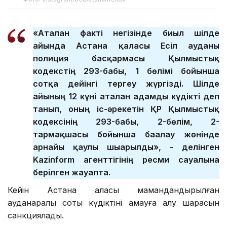
«Аталған факті негізінде биыл шілде
айында Астана қаласы Есіл ауданы
полиция басқармасы Қылмыстық
кодекстің 293-бабы, 1 бөлімі бойынша
сотқа дейінгі тергеу жүргізді. Шілде
айының 12 күні аталған адамды күдікті деп
танып, оның іс-әрекетін ҚР Қылмыстық
кодексінің 293-бабы, 2-бөлім, 2-
тармақшасы бойынша бағалау жөнінде
арнайы қаулы шығарылды», - делінген
Kazinform агенттігінің ресми сауалына
берілген жауапта.
Кейін Астана қаласы мамандандырылған
ауданаралық соты күдіктіні қамауға алу шарасын
санкциялады.