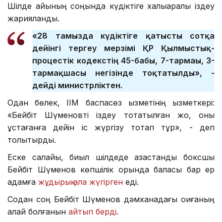
Шілде айының соңында күдіктіге халықаралық іздеу
жарияланды.
«28 тамызда күдіктіге қатысты сотқа
дейінгі тергеу мерзімі ҚР Қылмыстық-
процестік кодекстің 45-бабы, 7-тармағы, 3-
тармақшасы негізінде тоқтатылды», -
дейді министрліктен.
Одан бөлек, ІІМ баспасөз қызметінің қызметкері:
«Бейбіт Шүменовті іздеу тоқтатылған жоқ, оны
ұстағанға дейін іс жүргізу тоқтап тұр», - деп
толықтырды.
Еске салайық, биыл шілдеде қазақстандық боксшы
Бейбіт Шүменов көпшілік орында баласы бар ер
адамға
жұдырық ала жүгірген
еді.
Содан соң Бейбіт Шүменов дәмханадағы оқиғаның
қалай болғанын
айтып берді
.