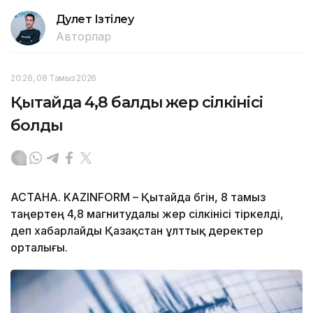
Дәулет Ізтілеу
Авторлар
20:26, 08 Тамыз 2026
Қытайда 4,8 балдық жер сілкінісі
болды
АСТАНА. KAZINFORM – Қытайда бүгін, 8 тамыз
таңертең 4,8 магнитудалы жер сілкінісі тіркелді,
деп хабарлайды Қазақстан ұлттық деректер
орталығы.