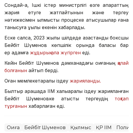
Сондай-ақ, Ішкі істер министрлігі өзге ақпараттың
жария етуге жатпайтынын және тергеу
нәтижесімен қылмыстық процеске қатысушылар ғана
танысуға құқылы екенін хабарлады.
Еске салсақ, 2023 жылы шілдеде қазақстандық боксшы
Бейбіт Шүменов көпшілік орында баласы бар
ер адамға
жұдырық ала жүгірген
еді.
Кейін Бейбіт Шүменов дәмханадағы оқиғаның
қалай
болғанын
айтып берді.
Оған мемлекетаралық іздеу
жарияланды.
Былтыр қарашада ІІМ халықаралық іздеу жарияланған
Бейбіт Шүменовке қатысты тергеудің
тоқтап
тұрғанын
хабарлаған еді.
Оқиға
Бейбіт Шүменов
Қылмыс
ҚР ІІМ
Поли