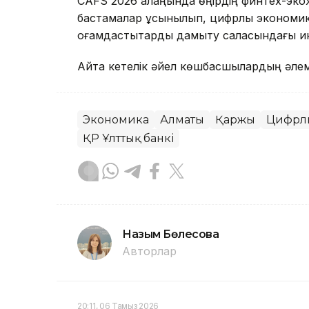
CAFS 2026 алаңында өңірдің финтех-экож
бастамалар ұсынылып, цифрлық экономика
қоғамдастықтарды дамыту саласындағы ин
Айта кетелік әйел көшбасшылардың әлем
Экономика
Алматы
Қаржы
Цифрлы
ҚР Ұлттық банкі
Назым Бөлесова
Авторлар
20:11, 06 Тамыз 2026