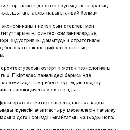
иет орталығында өтетін ауқымды іс-шараның
онжылдықтағы қаржы нарығы қандай болмақ».
экономиканың негізгі сын-қатерлері мен
институттарының, финтех-компаниялардың
дері индустрияны дамытудың стратегиялық
ің болашағын және цифрлық қаржының
ы.
 архитектурасын өзгертіп жатқан технологиялық
тыр. Пікірталас панельдері барысында
экономикада тәжірибелік тұрғыдан қолдану
рының эволюциясын қарастырады.
ифрлық қаржы активтері саласындағы жаһандық
жымдық жүйесін қалыптастыру мәселелерін талқылау
ларына деген сенімді нығайтатын маңызды негіз.