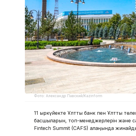
Фото: Александр Павский/Kazinform
11 қыркүйекте Ұлттық банк пен Ұлттық тө
басшыларын, топ-менеджерлерін және са
Fintech Summit (CAFS) алаңында жинайд