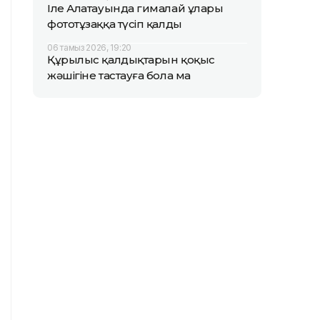
Іле Алатауында гималай ұлары
фототұзаққа түсіп қалды
06 тамыз 2026, 19:20
Құрылыс қалдықтарын қоқыс
жәшігіне тастауға бола ма