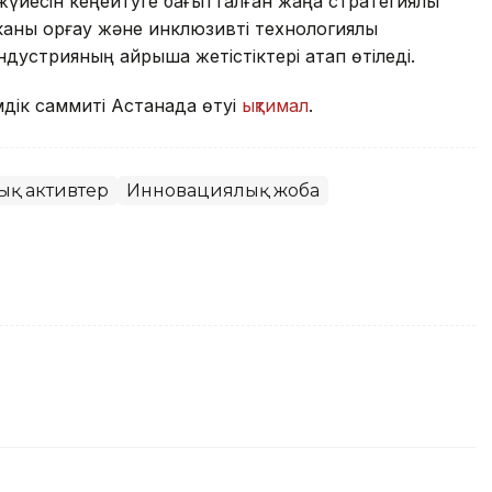
үйесін кеңейтуге бағытталған жаңа стратегиялық
ны қорғау және инклюзивті технологиялық
дустрияның айрықша жетістіктері атап өтіледі.
дік саммиті Астанада өтуі
ықтимал
.
қ активтер
Инновациялық жоба