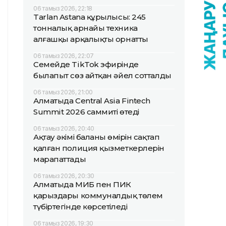
06 тамыз 2026, 22:18
Tarlan Astana құрылысы: 245
тонналық арнайы техника
алғашқы арқалықты орнатты
06 тамыз 2026, 22:07
Семейде TikTok эфирінде
былапыт сөз айтқан әйел сотталды
06 тамыз 2026, 21:00
Алматыда Central Asia Fintech
Summit 2026 саммиті өтеді
06 тамыз 2026, 20:40
Ақтау әкімі баланың өмірін сақтап
қалған полиция қызметкерлерін
марапаттады
06 тамыз 2026, 20:30
Алматыда МИБ пен ПИК
қарыздары коммуналдық төлем
түбіртегінде көрсетіледі
06 тамыз 2026, 19:30