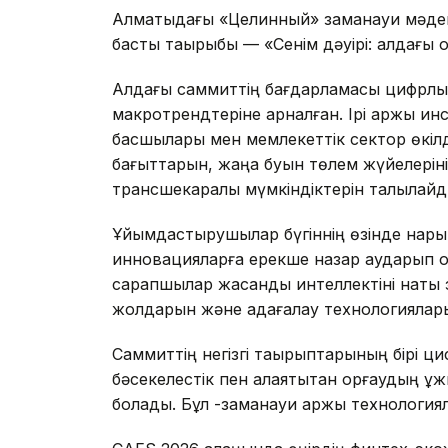
Алматыдағы «Целинный» заманауи мәден
басты тақырыбы — «Сенім дәуірі: алдағы 
Алдағы саммиттің бағдарламасы цифрлық 
макротрендтеріне арналған. Ірі қаржы 
басшылары мен мемлекеттік сектор өкіл
бағыттарын, жаңа буын төлем жүйелерін
трансшекаралық мүмкіндіктерін талқылайд
Ұйымдастырушылар бүгіннің өзінде нарық
инновацияларға ерекше назар аударып о
сарапшылар жасанды интеллектіні нақты 
жолдарын және қадағалау технологияла
Саммиттің негізгі тақырыптарының бірі ц
бәсекелестік пен алаяқтықтан қорғаудың ұ
болады. Бұл -заманауи қаржы технология