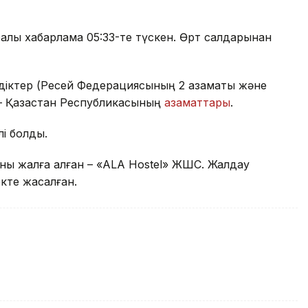
алы хабарлама 05:33-те түскен. Өрт салдарынан
лдіктер (Ресей Федерациясының 2 азаматы және
 – Қазақстан Республикасының
азаматтары
.
ілі болды.
 Оны жалға алған – «ALA Hostel» ЖШС. Жалдау
кте жасалған.