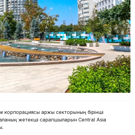
лем корпорациясы қаржы секторының бірінші
ланың жетекші сарапшыларын Central Asia
ы.