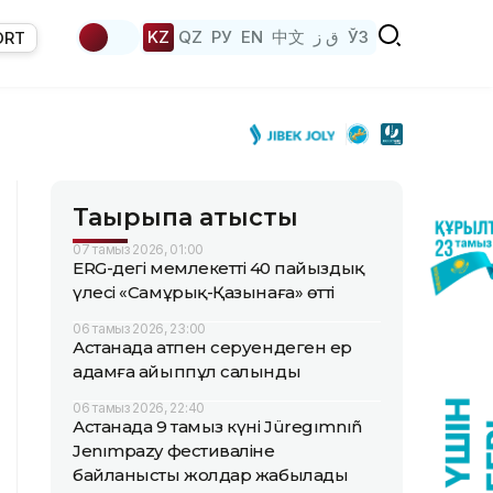
KZ
QZ
РУ
EN
中文
ق ز
ЎЗ
ORT
Тақырыпқа қатысты
07 тамыз 2026, 01:00
ERG-дегі мемлекеттің 40 пайыздық
үлесі «Самұрық-Қазынаға» өтті
06 тамыз 2026, 23:00
Астанада атпен серуендеген ер
адамға айыппұл салынды
06 тамыз 2026, 22:40
Астанада 9 тамыз күні Jüregımnıñ
Jenımpazy фестиваліне
байланысты жолдар жабылады