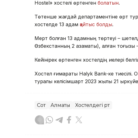
Hostel» хостелі өртенген
болатын
.
Төтенше жағдай департаментіне өрт тур
хостелде 13 адам
қайтыс болды
.
Мерт болған 13 адамның төртеуі – шете
Өзбекстанның 2 азаматы), қалған тоғызы
Кейінірек өртенген хостелдің иелері белг
Хостел ғимараты Halyk Bank-ке тиесілі.
туралы келісімшарт 2023 жылы 21 қыркүйе
Сот
Алматы
Хостелдегі өрт