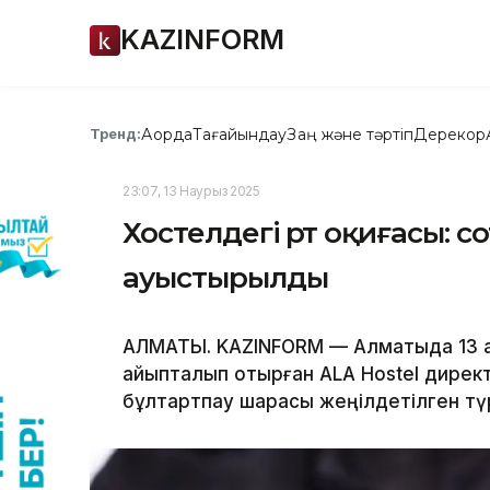
KAZINFORM
Ақорда
Тағайындау
Заң және тәртіп
Дерекқор
Тренд:
23:07, 13 Наурыз 2025
Хостелдегі өрт оқиғасы: 
ауыстырылды
АЛМАТЫ. KAZINFORM — Алматыда 13 ад
айыпталып отырған ALA Hostel дире
бұлтартпау шарасы жеңілдетілген түрі