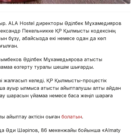
тыр. ALA Hostel директоры Әділбек Мұхамедияров
ександр Пекельникке ҚР Қылмыстық кодексінің
тарын бұзу, абайсызда екі немесе одан да көп
ғылған.
сымбеков Әділбек Мұхамедьяровқа қатысты
қамаққа өзгерту туралы шешім шығарды.
і жалғасып келеді. ҚР Қылмыстық-процестік
аша ауыр қылмысқа қатысты айыпталушы алты айдан
ау шарасын үйқамаққа немесе басқа жеңіл шараға
ы айыптау актісін оқыған
болатын
.
нда Әди Шәріпов, 86 мекенжайы бойынша «Almaty