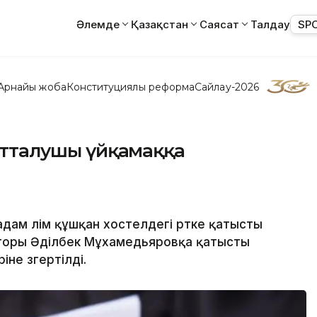
Әлемде
Қазақстан
Саясат
Талдау
SP
Арнайы жоба
Конституциялық реформа
Сайлау-2026
сотталушы үйқамаққа
ам өлім құшқан хостелдегі өртке қатысты
кторы Әділбек Мұхамедьяровқа қатысты
не өзгертілді.