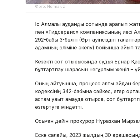
Фото: Norma.uz
Іс Алмалы аудандық сотында қаралып жа
пен «Гидсервис» компаниясының иесі Ал
292-бабы 3-бөлігі (Өрт қауіпсіздігі талап
адамның өліміне әкелу) бойынша айып та
Кезекті сот отырысында судья Ернар Қа
бұлтартпау шарасын неғұрлым жеңіл – үй
Оның айтуынша, процесс алты айдан бер
кодексінің 342-бабына сәйкес, егер орт
астам уақыт қамауда отырса, сот бұлтартп
өзгертуге міндетті.
Осыған дейін прокурор Нұразхан Мырзал
Еске салайық, 2023 жылдың 30 қарашасы