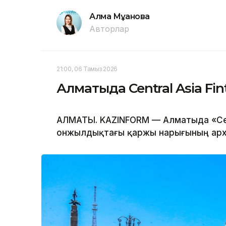
Алма Мұқанова
Авторлар
21:00, 06 Тамыз 2026
Алматыда Central Asia Fin
АЛМАТЫ. KAZINFORM — Алматыда «Centr
онжылдықтағы қаржы нарығының архи