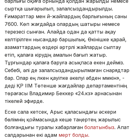
барлығы оқиға орнында қолдан жарылды немесе
сыртқа шығарылып, залалсыздандырылды.
Ғимараттар мен үй-жайлардың барлығының саны
7600. Көп жағдайда олардың шатыры немесе
терезесі сынған. Алайда одан да қатты ақау
келтірілген нысандар баршылық. Өкінішке қарай,
азаматтардың өздері әртүрлі жайларды сылтау
етіп, қалаға кірудің амалын бағып жатыр.
Тұрғындар қалаға баруға асықпаса екен дейміз.
Себебі, әлі де залалсыздандырылмаған снарядтар
бар. Олар ең үлкен қауіпке әкелуі әбден мүмкін», -
деді ҚР ІІМ Төтенше жағдайлар департаментінің
төрағасы Владимир Беккер «24.кз» арнасынан
тікелей эфирде.
Еске сала кетсек, Арыс қаласындағы әскери
бөлімнің қоймасында кеше таңертең жарылыс
болғандығы туралы хабарлаған
болатынбыз
. Апат
салдарынан екі адам
мерт болды.