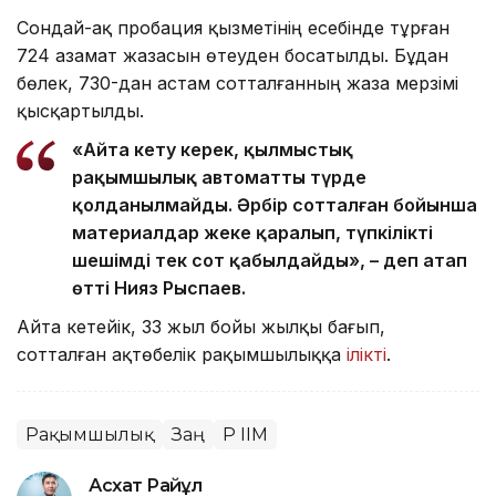
Сондай-ақ пробация қызметінің есебінде тұрған
724 азамат жазасын өтеуден босатылды. Бұдан
бөлек, 730-дан астам сотталғанның жаза мерзімі
қысқартылды.
«Айта кету керек, қылмыстық
рақымшылық автоматты түрде
қолданылмайды. Әрбір сотталған бойынша
материалдар жеке қаралып, түпкілікті
шешімді тек сот қабылдайды», – деп атап
өтті Нияз Рыспаев.
Айта кетейік, 33 жыл бойы жылқы бағып,
сотталған ақтөбелік рақымшылыққа
ілікті
.
Рақымшылық
Заң
ҚР ІІМ
Асхат Райқұл