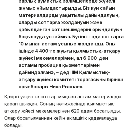
барлық аумақтық бөлімшелерде жүйелі
жұмыс ұйымдастырылды. Біз күн сайын
материалдардың уақытылы дайындалуын,
олардың соттарға жолдануын және
қабылданған сот шешімдерінің орындалуын
бақылауда ұстаймыз. Бүгінгі таңда соттарға
10 мыңнан астам ұсыныс жолданды. Оның
ішінде 4 400-ге жуығы қылмыстық-атқару
жүйесі мекемелерімен, ал 6 900-ден
астамы пробация қызметтерімен
дайындалған», – деді ІІМ Қылмыстық-
атқару жүйесі комитеті төрағасының бірінші
орынбасары Нияз Рыспаев.
Қазіргі уақытта соттар мыңнан астам материалды
қарап шыққан. Соның нәтижесінде қылмыстық-
атқару жүйесі мекемелерінен 620 адам босатылды.
Олар босатылғаннан кейін әкімшілік қадағалауда
болады.