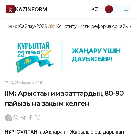
KAZINFORM
KZ
Сайлау-2026
Конституциялық реформа
Арнайы жо
Тренд:
17:19, 25 Маусым 2019
ІІМ: Арыстағы ғимараттардың 80-90
пайызына зақым келген
НҰР-СҰЛТАН. ҚазАқпарат - Жарылыс салдарынан