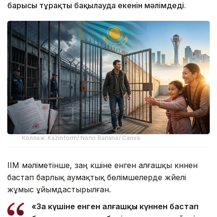
барысы тұрақты бақылауда екенін мәлімдеді.
Коллаж: Kazinform/ Nano Banana/ Canva
ІІМ мәліметінше, заң күшіне енген алғашқы күннен
бастап барлық аумақтық бөлімшелерде жүйелі
жұмыс ұйымдастырылған.
«Заң күшіне енген алғашқы күннен бастап