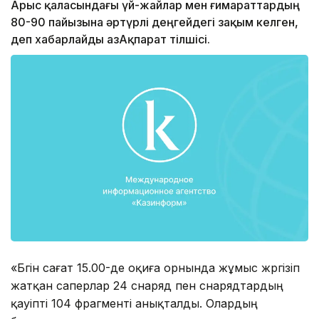
Арыс қаласындағы үй-жайлар мен ғимараттардың
80-90 пайызына әртүрлі деңгейдегі зақым келген,
деп хабарлайды ҚазАқпарат тілшісі.
«Бүгін сағат 15.00-де оқиға орнында жұмыс жүргізіп
жатқан саперлар 24 снаряд пен снарядтардың
қауіпті 104 фрагменті анықталды. Олардың