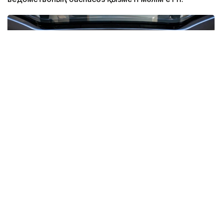
Фото: ЖИ
Жаңа қағидалар шартты және жоғары деңгейдегі
автоматтандырылған басқаруы бар көліктерді
елімізде сынақтан өткізу тәртібін айқындайды.
Сондай-ақ пилоттық жобаға қатысушыларға, көлік