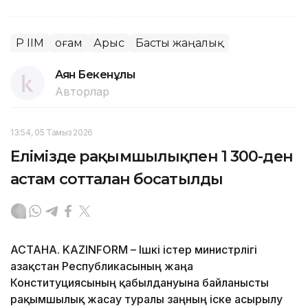
ҚР ІІМ
Қоғам
Арыс
Басты жаңалық
Аян Бекенұлы
Авторлар
13:54, 05 Тамыз 2026
Елімізде рақымшылықпен 1 300-ден
астам сотталған босатылды
АСТАНА. KAZINFORM – Ішкі істер министрлігі
Қазақстан Республикасының жаңа
Конституциясының қабылдануына байланысты
рақымшылық жасау туралы заңның іске асырылу