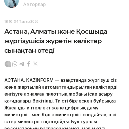
Авторлар
18:10, 04 Тамыз 2026
Астана, Алматы және Қосшыда
жүргізушісіз жүретін көліктер
сынақтан өтеді
АСТАНА. KAZINFORM — Қазақстанда жүргізушісіз
және жартылай автоматтандырылған көліктерді
енгізуге арналған пилоттық жобаны іске асыру
қағидалары бекітілді. Тиісті бірлескен бұйрыққа
Жасанды интеллект және цифрлық даму
министрлігі мен Көлік министрлігі сондай-ақ Ішкі
істер министрлігі қол қойды. Бұл туралы
ведомствоның баспасөз қызметі мәлім етті.