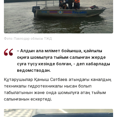
Фото: Павлодар облысы ТЖД
– Алдын ала мәлімет бойынша, қайғылы
оқиға шомылуға тыйым салынған жерде
суға түсу кезінде болған, - деп хабарлады
ведомстводан.
Құтқарушылар Қаныш Сәтбаев атындағы каналдың
техникалық гидротехникалық нысан болып
табылатынын және онда шомылуға қатаң тыйым
салынғанын ескертеді.