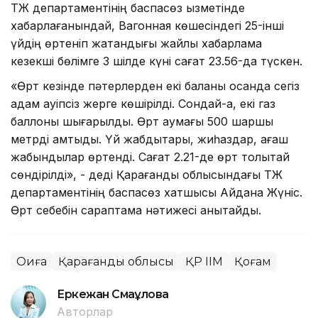
ТЖ департаментінің баспасөз қызметінде
хабарлағанындай, Вагонная көшесіндегі 25-інші
үйдің өртеніп жатқандығы жайлы хабарлама
кезекші бөлімге 3 шілде күні сағат 23.56-да түскен.
«Өрт кезінде пәтерлерден екі баланы қосқанда сегіз
адам қауіпсіз жерге көшірілді. Сондай-ақ, екі газ
баллоны шығарылды. Өрт аумағы 500 шаршы
метрді қамтыды. Үй жабдықтары, жиһаздар, ағаш
жабындылар өртенді. Сағат 2.21-де өрт толықтай
сөндірілді», - деді Қарағанды облысындағы ТЖ
департаментінің баспасөз хатшысы Айдана Жүніс.
Өрт себебін сараптама нәтижесі анықтайды.
Оқиға
Қарағанды облысы
ҚР ІІМ
Қоғам
Еркежан Смағұлова
Авторлар