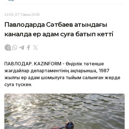
22:00, 07 Тамыз 2026
Павлодарда Сәтбаев атындағы
каналда ер адам суға батып кетті
ПАВЛОДАР. KAZINFORM - Өңірлік төтенше
жағдайлар департаментінің ақпарынша, 1987
жылғы ер адам шомылуға тыйым салынған жерде
суға түскен.