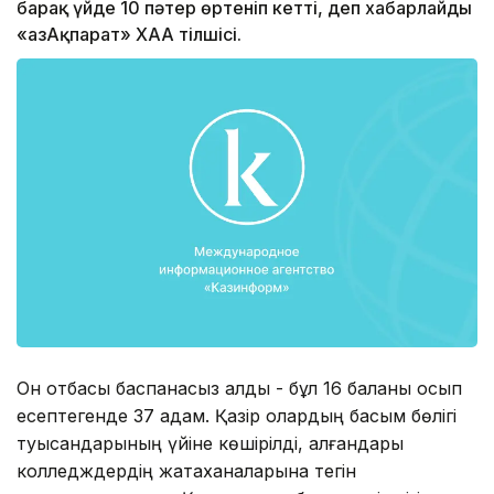
барақ үйде 10 пәтер өртеніп кетті, деп хабарлайды
«ҚазАқпарат» ХАА тілшісі.
Он отбасы баспанасыз қалды - бұл 16 баланы қосып
есептегенде 37 адам. Қазір олардың басым бөлігі
туысқандарының үйіне көшірілді, қалғандары
колледждердің жатақханаларына тегін