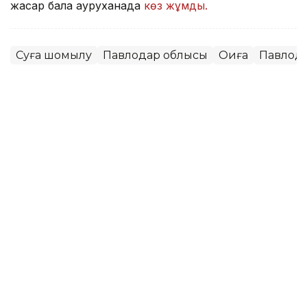
жасар бала ауруханада
көз жұмды.
Суға шомылу
Павлодар облысы
Оқиға
Павлод
Мұрат Аяған
Авторлар
13:52, 07 Тамыз 2026
Фельдшер Ұлдана Мырзуанның
күйеуі жәбірленуші мәртебесінен
бас тартпайтынын айтты
АСТАНА. KAZINFORM – 2025 жылғы қарашада
қызметтік міндетін атқару кезінде қаза тапқан