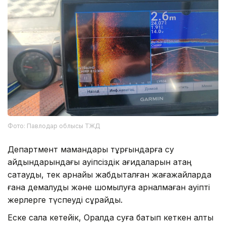
Фото: Павлодар облысы ТЖД
Департмент мамандары тұрғындарға су
айдындарындағы қауіпсіздік қағидаларын қатаң
сақтауды, тек арнайы жабдықталған жағажайларда
ғана демалуды және шомылуға арналмаған қауіпті
жерлерге түспеуді сұрайды.
Еске сала кетейік, Оралда суға батып кеткен алты