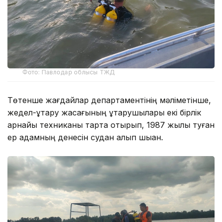
Фото: Павлодар облысы ТЖД
Төтенше жағдайлар департаментінің мәліметінше,
жедел-құтқару жасағының құтқарушылары екі бірлік
арнайы техниканы тарта отырып, 1987 жылы туған
ер адамның денесін судан алып шыққан.