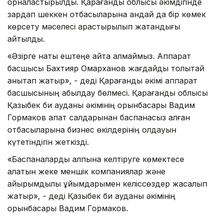
орналастырылды. Қарағанды облысы әкімдігінде
зардап шеккен отбасыларына қандай да бір көмек
көрсету мәселесі қарастырылып жатқандығы
айтылды.
«Әзірге нақты ештеңе айта алмаймыз. Аппарат
басшысы Бахтияр Омарханов жағдайды толықтай
анықтап жатыр», - деді Қарағанды әкімі аппарат
басшысының қабылдау бөлмесі. Қарағанды облысы
Қазыбек би ауданы әкімінің орынбасары Вадим
Гормаков апат салдарынан баспанасыз қалған
отбасыларына бизнес өкілдерінің қолдауын
күтетіндігін жеткізді.
«Баспаналарды қалпына келтіруге көмектесе
алатын жеке меншік компаниялар және
қайырымдылық ұйымдарымен келіссөздер жасалып
жатыр», - деді Қазыбек би ауданы әкімінің
орынбасары Вадим Гормаков.