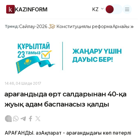
KAZINFORM
KZ
Сайлау-2026
Конституциялық реформа
Арнайы жо
Тренд:
14:46, 04 Шілде 2017
Қарағандыда өрт салдарынан 40-қа
жуық адам баспанасыз қалды
ҚАРАҒАНДЫ. ҚазАқпарат - Қарағандыдағы көп пәтерлі