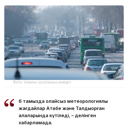
Фото: Алматы қаласының әкімдігі
6 тамызда қолайсыз метеорологиялық
жағдайлар Ақтөбе және Талдықорған
қалаларында күтіледі, – делінген
хабарламада.