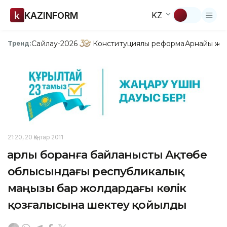
KAZINFORM
KZ
Сайлау-2026
Конституциялық реформа
Арнайы жо
Тренд:
21:20, 20 Қаңтар 2011
Қарлы боранға байланысты Ақтөбе
облысындағы республикалық
маңызы бар жолдардағы көлік
қозғалысына шектеу қойылды