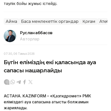
тәулік бойы жұмыс істейді.
Аймақ
Басқа мемлекеттік органдар
Қоғам
Ақтөб
Руслан Ғаббасов
Авторлар
07:30, 06 Тамыз 2026
Бүгін еліміздің екі қаласында ауа
сапасы нашарлайды
АСТАНА. KAZINFORM – «Қазгидромет» РМК
еліміздегі ауа сапасына қатысты болжамын
жариялады.