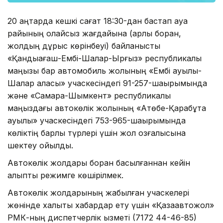
20 қаңтарда кешкі сағат 18:30-дан бастап ауа
райының қолайсыз жағдайына (қарлы боран,
жолдың дұрыс көрінбеуі) байланысты
«Қандыағаш-Ембі-Шалқар-Ырғыз» республикалық
маңызы бар автомобиль жолының «Ембі ауылы-
Шалқар қаласы» учаскесіндегі 91-257-шақырымында
және «Самара-Шымкент» республикалық
маңыздағы автокөлік жолының «Ақтөбе-Қарабұтақ
ауылы» учаскесіндегі 753-965-шақырымында
көліктің барлық түрлері үшін жол қозғалысына
шектеу қойылды.
Автокөлік жолдары боран басылғаннан кейін
қалыпты режимге көшірілмек.
Автокөлік жолдарының жабылған учаскелері
жөнінде халықты хабардар ету үшін «Қазақавтожол»
РМК-ның диспетчерлік қызметі (7172 44-46-85)