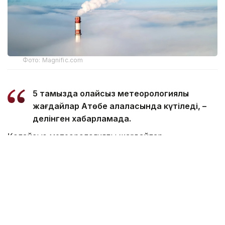
Фото: Magnific.com
5 тамызда қолайсыз метеорологиялық
жағдайлар Ақтөбе қалаласында күтіледі, –
делінген хабарламада.
Қолайсыз метеорологиялық жағдайлар –
атмосфералық ауаның беткі қабатында зиянды
(ластаушы) заттардың шоғырлануына ықпал ететін
қысқамерзімді метеофакторлардың (тымық ауа райы,
жеңіл жел, тұман, инверсия) жиынтығы.
Қолайсыз метеорологиялық жағдай кезінде
елдімекендердегі атмосфералық ауаның сапасы