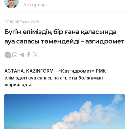
Авторлар
07:16, 05 Тамыз 2026
Бүгін еліміздің бір ғана қаласында
ауа сапасы төмендейді – Қазгидромет
АСТАНА. KAZINFORM – «Қазгидромет» РМК
еліміздегі ауа сапасына қатысты болжамын
жариялады.