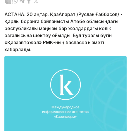
АСТАНА. 20 қаңтар. ҚазАқпарат /Руслан Ғаббасов/ -
Қарлы боранға байланысты Ақтөбе облысындағы
республикалық маңызы бар жолдардағы көлік
қозғалысына шектеу қойылды. Бұл туралы бүгін
«Қазақавтожол» РМК-ның баспасөз қызметі
хабарлады.