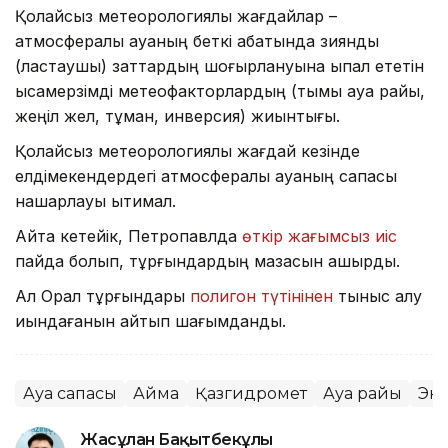
Қолайсыз метеорологиялық жағдайлар –
атмосфералық ауаның беткі қабатында зиянды
(ластаушы) заттардың шоғырлануына ықпал ететін
қысқамерзімді метеофакторлардың (тымық ауа райы,
жеңіл жел, тұман, инверсия) жиынтығы.
Қолайсыз метеорологиялық жағдай кезінде
елдімекендердегі атмосфералық ауаның сапасы
нашарлауы ықтимал.
Айта кетейік, Петропавлда
өткір жағымсыз иіс
пайда болып, тұрғындардың мазасын қашырды.
Ал Орал тұрғындары
полигон түтінінен
тыныс алу
қиындағанын айтып шағымданды.
Ауа сапасы
Аймақ
Қазгидромет
Ауа райы
Эк
Жасұлан Бақытбекұлы