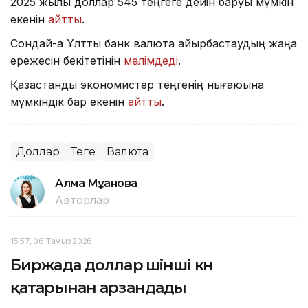
2025 жылы доллар 545 теңгеге дейін баруы мүмкін
екенін
айтты
.
Сондай-ақ Ұлттық банк валюта айырбастаудың жаңа
ережесін бекітетінін
мәлімдеді
.
Қазақстандық экономистер теңгенің нығаюына
мүмкіндік бар екенін
айтты
.
Доллар
Теңге
Валюта
Алма Мұқанова
Авторлар
15:57, 06 Тамыз 2026
Биржада доллар үшінші күн
қатарынан арзандады