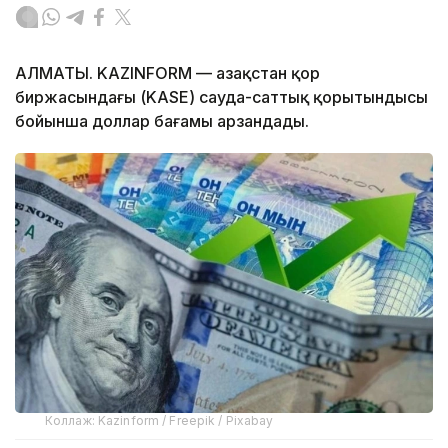
АЛМАТЫ. KAZINFORM — Қазақстан қор
биржасындағы (KASE) сауда-саттық қорытындысы
бойынша доллар бағамы арзандады.
Коллаж: Kazinform / Freepik / Pixabay