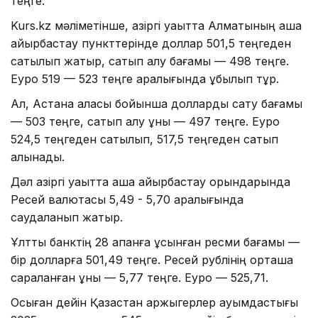
теңге.
Kurs.kz мәліметінше, қазіргі уақытта Алматының ақша
айырбастау пункттерінде доллар 501,5 теңгеден
сатылып жатыр, сатып алу бағамы — 498 теңге.
Еуро 519 — 523 теңге аралығында құбылып тұр.
Ал, Астана қаласы бойынша долларды сату бағамы
— 503 теңге, сатып алу құны — 497 теңге. Еуро
524,5 теңгеден сатылып, 517,5 теңгеден сатып
алынады.
Дәл қазіргі уақытта ақша айырбастау орындарында
Ресей валютасы 5,49 - 5,70 аралығында
саудаланып жатыр.
Ұлттық банктің 28 ақпанға ұсынған ресми бағамы —
бір долларға 501,49 теңге. Ресей рублінің орташа
сараланған құны — 5,77 теңге. Еуро — 525,71.
Осыған дейін Қазақстан қаржыгерлер қауымдастығы