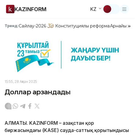
KAZINFORM
KZ
Сайлау-2026
Конституциялық реформа
Арнайы жо
Тренд:
15:55, 28 Ақпан 2025
Доллар арзандады
АЛМАТЫ. KAZINFORM – Қазақстан қор
биржасындағы (KASE) сауда-саттық қорытындысы