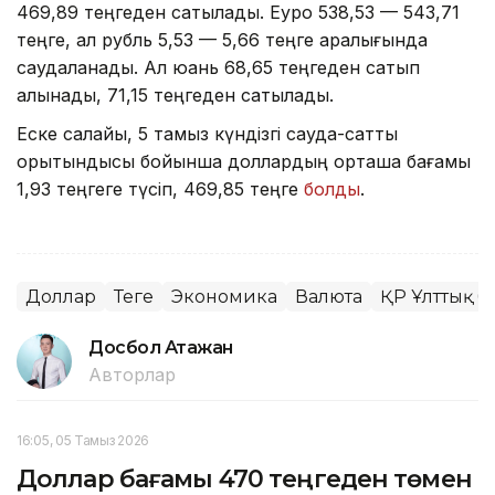
469,89 теңгеден сатылады. Еуро 538,53 — 543,71
теңге, ал рубль 5,53 — 5,66 теңге аралығында
саудаланады. Ал юань 68,65 теңгеден сатып
алынады, 71,15 теңгеден сатылады.
Еске салайық, 5 тамыз күндізгі сауда-саттық
қорытындысы бойынша доллардың орташа бағамы
1,93 теңгеге түсіп, 469,85 теңге
болды
.
Доллар
Теңге
Экономика
Валюта
ҚР Ұлттық б
Досбол Атажан
Авторлар
16:05, 05 Тамыз 2026
Доллар бағамы 470 теңгеден төмен