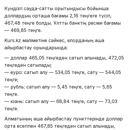
Күндізгі сауда-саттық қорытындысы бойынша
доллардың орташа бағамы 2,16 теңгеге түсіп,
467,48 теңге болды. Ұлттық банктің ресми бағамы
— 469,85 теңге.
Kurs.kz мәліметіне сәйкес, елорданың ақша
айырбастау орындарында:
— доллар 465,05 теңгеден сатып алынады, 472,05
теңгеден сатылады;
— еуро: сатып алу — 534,05 теңге, сату — 544,05
теңге;
— рубль: сатып алу — 5,45 теңге, сату — 5,65
теңге.
— юань: сатып алу — 68,84 теңге, сату — 73,03
теңге.
Алматының ақша айырбастау пункттерінде доллар
орта есеппен 467,85 теңгеден сатып алынады,