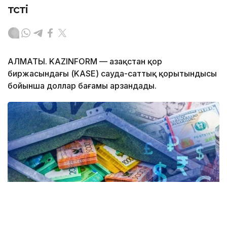
түсті
АЛМАТЫ. KAZINFORM — Қазақстан қор
биржасындағы (KASE) сауда-саттық қорытындысы
бойынша доллар бағамы арзандады.