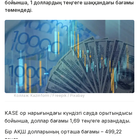
бойынша, 1 доллардың теңгеге шаққандағы бағамы
төмендеді.
Коллаж: Kazinform / Freepik / Pixabay
KASE қор нарығындағы күндізгі сауда қорытындысы
бойынша, доллар бағамы 1,69 теңгеге арзандады.
Бір АҚШ долларының орташа бағамы – 499,22