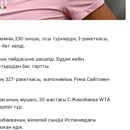
лемнің 230-ыншы, осы турнирдің 3-ракеткасы,
бет келді.
ның пайдасына шешілді. Бұдан кейін
тырудан бас тартты.
нің 327-ракеткасы, жапониялық Рина Сайгомен
масының мүшесі, 20 жастағы С.Жиенбаева WTA
ріліп тұр.
иенбаеваның жекелей сында Испаниядағы
зған едік.