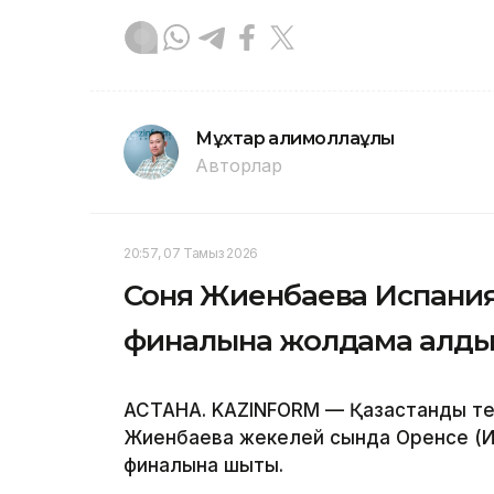
Мұхтар Қалимоллаұлы
Авторлар
20:57, 07 Тамыз 2026
Соня Жиенбаева Испани
финалына жолдама алд
АСТАНА. KAZINFORM — Қазақстандық те
Жиенбаева жекелей сында Оренсе (И
финалына шықты.