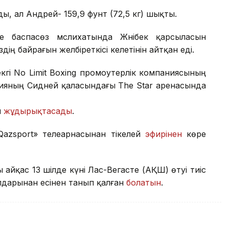
лды, ал Андрей- 159,9 фунт (72,5 кг) шықты.
е баспасөз мәслихатында Жәнібек қарсыласын
здің байрағын желбіреткісі келетінін айтқан еді.
екгі No Limit Boxing промоутерлік компаниясының
ияның Сидней қаласындағы The Star аренасында
н
жұдырықтасады
.
«Qazsport» телеарнасынан тікелей
эфирінен
көре
 айқас 13 шілде күні Лас-Вегасте (АҚШ) өтуі тиіс
лдарынан есінен танып қалған
болатын
.