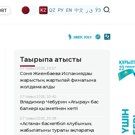
KZ
QZ
РУ
EN
中文
ق ز
ЎЗ
ORT
Тақырыпқа қатысты
07 тамыз 2026, 20:57
Соня Жиенбаева Испаниядағы
жарыстың жартылай финалына
жолдама алды
07 тамыз 2026, 20:40
Владимир Чебурин «Атырау» бас
бапкері қызметінен кетті
07 тамыз 2026, 20:38
«Астана» баскетбол клубының
жабылатыны туралы ақпаратқа