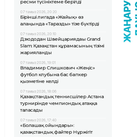
ресми түсініктеме берілді
07 тамыз 2026, 20:20
Бірінші лигада «Жайық» өз
алаңында «Таразды» тізе бүктірді
07 тамыз 2026, 20:10
Дзюдодан Швейцариядағы Grand
Slam: Қазақстан құрамасының тізімі
жарияланды
07 тамыз 2026, 19:01
Владимир Слишкович «Жеңіс»
футбол клубына бас бапкер
қызметіне келді
07 тамыз 2026, 18:06
Қазақстандық теннисшілер Астана
турнирінде чемпиондық атаққа
таласады
07 тамыз 2026, 17:40
«Болашақ ойындары»:
қазақстандық файтер Нұржігіт