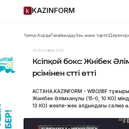
KAZINFORM
Ақорда
Тағайындау
Заң және тәртіп
Дерекқор
Тренд:
10:26, 03 Қазан 2024
Кәсіпқой бокс: Жәнібек Ә
рәсімінен сәтті өтті
АСТАНА.KAZINFORM - WBO/IBF тұжыры
Жәнібек Әлімханұлы (15-0, 10 КО) мін
13 КО) жекпе-жек алдындағы салмақ өл