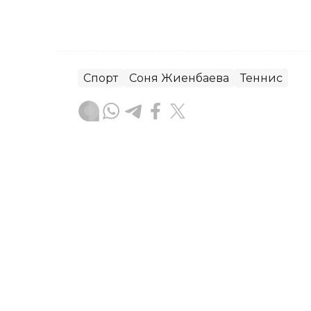
Спорт
Соня Жиенбаева
Теннис
Ғайсағали Сейтақ
Авторлар
20:40, 07 Тамыз 2026
Владимир Чебурин «Атыр
кетті