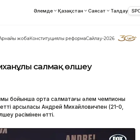
Әлемде
Қазақстан
Саясат
Талдау
SP
Арнайы жоба
Конституциялық реформа
Сайлау-2026
лімханұлы салмақ өлшеу
мы бойынша орта салмақтағы әлем чемпионы
детті қарсыласы Андрей Михайловичпен (21-0,
шеу рәсімінен өтті.