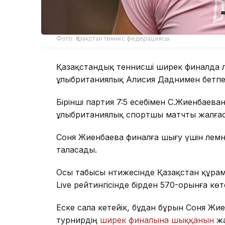
Фото: Қазақстан теннис федерациясы
Қазақстандық теннисші ширек финалда ә
ұлыбританиялық Алисия Даднимен бетпе-
Бірінші партия 7:5 есебімен С.Жиенбаева
ұлыбританиялық спортшы матчты жалғас
Соня Жиенбаева финалға шығу үшін әлем
таласады.
Осы табысы нәтижесінде Қазақстан құра
Live рейтингісінде бірден 570-орынға көте
Еске сала кетейік, бұдан бұрын Соня Ж
турнирдің
ширек финалына шыққанын
жа