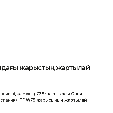
ядағы жарыстың жартылай
ы
ннисші, әлемнің 738-ракеткасы Соня
спания) ITF W75 жарысының жартылай