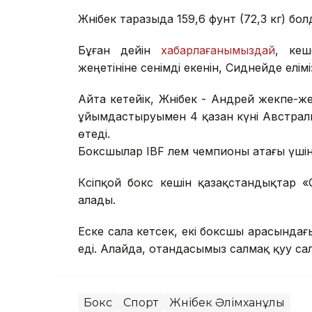
Жәнібек таразыда 159,6 фунт (72,3 кг) бо
Бұған дейін
хабарлағанымыздай
, кеш
жеңетініне сенімді екенін, Сиднейде елімі
Айта кетейік, Жәнібек - Андрей жекпе-ж
ұйымдастыруымен 4 қазан күні Австрал
өтеді.
Боксшылар IBF әлем чемпионы атағы үші
Кәсіпқой бокс кешін қазақстандықтар 
алады.
Еске сала кетсек, екі боксшы арасындағы
еді. Алайда, отандасымыз салмақ қуу са
Бокс
Спорт
Жәнібек Әлімханұлы