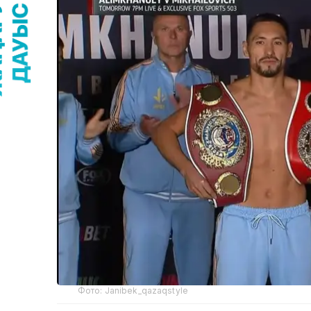
Фото: Janibek_qazaqstyle