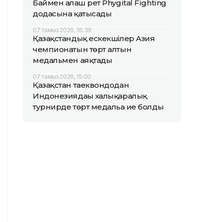
Баймен алғаш рет Phygital Fighting
додасына қатысады
07 тамыз 2026, 16:39
Қазақстандық ескекшілер Азия
чемпионатын төрт алтын
медальмен аяқтады
07 тамыз 2026, 15:00
Қазақстан таеквондодан
Индонезиядағы халықаралық
турнирде төрт медальға ие болды