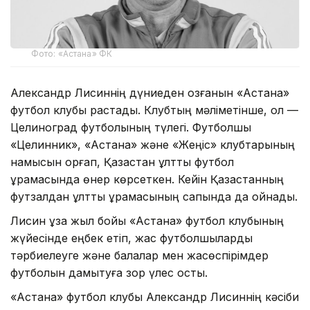
Фото: «Астана» ФК
Александр Лисиннің дүниеден озғанын «Астана»
футбол клубы растады. Клубтың мәліметінше, ол —
Целиноград футболының түлегі. Футболшы
«Целинник», «Астана» және «Жеңіс» клубтарының
намысын қорғап, Қазақстан ұлттық футбол
құрамасында өнер көрсеткен. Кейін Қазақстанның
футзалдан ұлттық құрамасының сапында да ойнады.
Лисин ұзақ жыл бойы «Астана» футбол клубының
жүйесінде еңбек етіп, жас футболшыларды
тәрбиелеуге және балалар мен жасөспірімдер
футболын дамытуға зор үлес қосты.
«Астана» футбол клубы Александр Лисиннің кәсіби