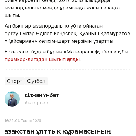
қызылордалық команда құрамында жасыл алаңға
шықты.
Ал былтыр қызылордалық клубта ойнаған
қорғаушылар Әділет Кеңесбек, Қуаныш Қалмұратов
«Қайсармен» келісім-шарт мерзімін ұзартты.
Еске салақ, бұдан бұрын «Мақтаарал» футбол клубы
премьер-лигадан шығып қалды
.
Спорт
Футбол
Әділжан Үмбет
Авторлар
16:28, 06 Тамыз 2026
Қазақстан ұлттық құрамасының