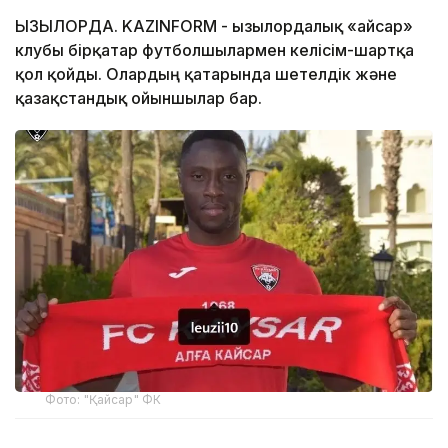
ҚЫЗЫЛОРДА. KAZINFORM - Қызылордалық «Қайсар»
клубы бірқатар футболшылармен келісім-шартқа
қол қойды. Олардың қатарында шетелдік және
қазақстандық ойыншылар бар.
Фото: "Қайсар" ФК