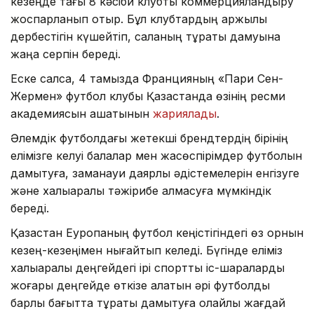
кезеңде тағы 8 кәсіби клубты коммерцияландыру
жоспарланып отыр. Бұл клубтардың қаржылық
дербестігін күшейтіп, саланың тұрақты дамуына
жаңа серпін береді.
Еске салсақ, 4 тамызда Францияның «Пари Сен-
Жермен» футбол клубы Қазақстанда өзінің ресми
академиясын ашатынын
жариялады
.
Әлемдік футболдағы жетекші брендтердің бірінің
елімізге келуі балалар мен жасөспірімдер футболын
дамытуға, заманауи даярлық әдістемелерін енгізуге
және халықаралық тәжірибе алмасуға мүмкіндік
береді.
Қазақстан Еуропаның футбол кеңістігіндегі өз орнын
кезең-кезеңімен нығайтып келеді. Бүгінде еліміз
халықаралық деңгейдегі ірі спорттық іс-шараларды
жоғары деңгейде өткізе алатын әрі футболды
барлық бағытта тұрақты дамытуға қолайлы жағдай