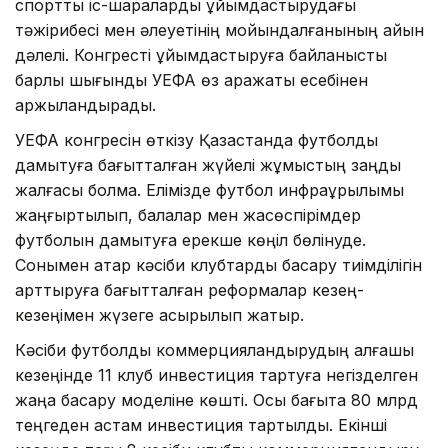
спорттық іс-шараларды ұйымдастырудағы
тәжірибесі мен әлеуетінің мойындалғанының айқын
дәлелі. Конгресті ұйымдастыруға байланысты
барлық шығынды УЕФА өз қаражаты есебінен
қаржыландырады.
УЕФА конгресін өткізу Қазақстанда футболды
дамытуға бағытталған жүйелі жұмыстың заңды
жалғасы болмақ. Елімізде футбол инфрақұрылымы
жаңғыртылып, балалар мен жасөспірімдер
футболын дамытуға ерекше көңіл бөлінуде.
Сонымен қатар кәсіби клубтарды басқару тиімділігін
арттыруға бағытталған реформалар кезең-
кезеңімен жүзеге асырылып жатыр.
Кәсіби футболды коммерцияландырудың алғашқы
кезеңінде 11 клуб инвестиция тартуға негізделген
жаңа басқару моделіне көшті. Осы бағытқа 80 млрд
теңгеден астам инвестиция тартылды. Екінші