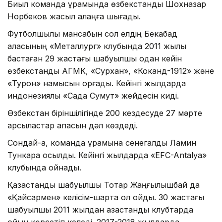
Биыл команда құрамында өзбекстандық Шохназар
Норбеков жасыл алаңға шығады.
Футболшылық мансабын сол елдің Бекабад
қаласының «Металлург» клубында 2011 жылы
бастаған 29 жастағы шабуылшы одан кейін
өзбекстандық АГМК, «Сурхан», «Коканд-1912» және
«Турон» намысын қорғады. Кейінгі жылдарда
индонезиялық «Сада Сумут» жейдесін киді.
Өзбекстан біріншілігінде 200 кездесуде 27 мәрте
қарсыластар қақпасын дәл көздеді.
Сондай-ақ, команда құрамына сенегалдық Ламин
Тункара қосылды. Кейінгі жылдарда «EFC-Antalya»
клубында ойнады.
Қазақстандық шабуылшы Тоқтар Жаңғылышбай да
«Қайсармен» келісім-шартқа қол қойды. 30 жастағы
шабуылшы 2011 жылдан қазақстандық клубтарда
ойын көрсетіп келеді. 2017-2018 жылдарда