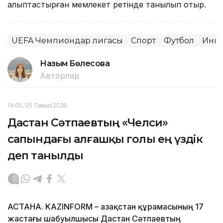
қалыптастырған мемлекет ретінде танылып отыр.
UEFA Чемпиондар лигасы
Спорт
Футбол
Инве
Назым Бөлесова
Авторлар
14:05, 05 Тамыз 2026
Дастан Сәтпаевтың «Челси»
сапындағы алғашқы голы ең үздік
деп танылды
АСТАНА. KAZINFORM – Қазақстан құрамасының 17
жастағы шабуылшысы Дастан Сәтпаевтың