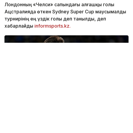
Лондонның «Челси» сапындағы алғашқы голы
Ацстралияда өткен Sydney Super Cup маусымалды
турнирінің ең үздік голы деп танылды, деп
хабарлайды
informsports.kz.
Фото: "Челси" ФК баспасөз қызметі
Сәтпаев бұл голды «Уэстерн Сидней Уондерерс»
командасына қарсы матчта соқты. Ол алаңның