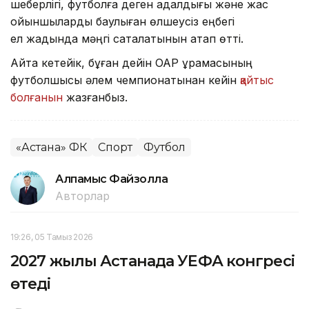
шеберлігі, футболға деген адалдығы және жас
ойыншыларды баулыған өлшеусіз еңбегі
ел жадында мәңгі сақталатынын атап өтті.
Айта кетейік, бұған дейін ОАР құрамасының
футболшысы әлем чемпионатынан кейін
қайтыс
болғанын
жазғанбыз.
«Астана» ФК
Спорт
Футбол
Алпамыс Файзолла
Авторлар
19:26, 05 Тамыз 2026
2027 жылы Астанада УЕФА конгресі
өтеді