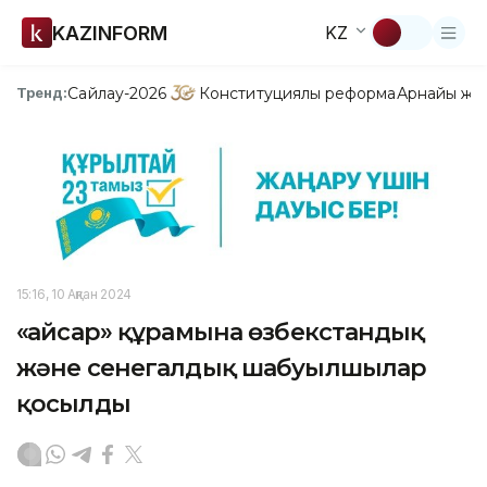
KAZINFORM
KZ
Сайлау-2026
Конституциялық реформа
Арнайы жо
Тренд:
15:16, 10 Ақпан 2024
«Қайсар» құрамына өзбекстандық
және сенегалдық шабуылшылар
қосылды