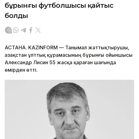
бұрынғы футболшысы қайтыс
болды
АСТАНА. KAZINFORM — Танымал жаттықтырушы,
Қазақстан ұлттық құрамасының бұрынғы ойыншысы
Александр Лисин 55 жасқа қараған шағында
өмірден өтті.