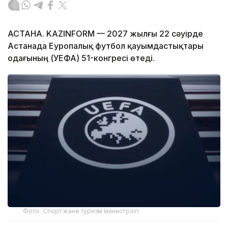
АСТАНА. KAZINFORM — 2027 жылғы 22 сәуірде
Астанада Еуропалық футбол қауымдастықтары
одағының (УЕФА) 51-конгресі өтеді.
Фото: Спорт және туризм министрлігі