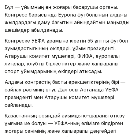
Бұл — ұйымның ең жоғары басқарушы органы.
Конгресс барысында Еуропа футболының алдағы
жылдардағы даму бағытын айқындайтын маңызды
шешімдер қабылданады.
Конгреске УЕФА құрамына кіретін 55 ұлттық футбол
қауымдастығының өкілдері, ұйым президенті,
Атқарушы комитет мүшелері, ФИФА, еуропалық
лигалар, клубтық бірлестіктер және халықаралық
спорт ұйымдарының өкілдері қатысады.
Алдағы конгрестің басты ерекшеліктерінің бірі —
сайлау рәсімінің өтуі. Дәл осы Астанада УЕФА
президенті мен Атқарушы комитет мүшелері
сайланады.
Қазақстанның осындай ауқымды іс-шараны өткізу
құқығына ие болуы — УЕФА-ның елімізге білдірген
жоғары сенімінің және халықаралық деңгейдегі