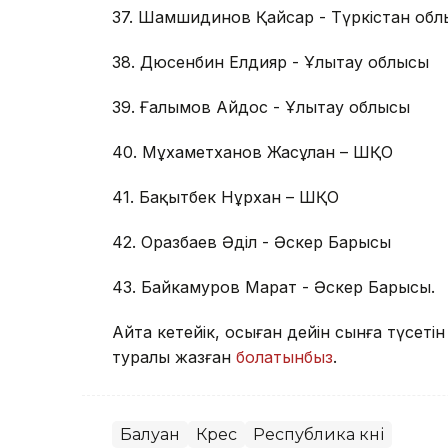
37. Шамшидинов Қайсар - Түркістан об
38. Дюсенбин Елдияр - Ұлытау облысы
39. Ғалымов Айдос - Ұлытау облысы
40. Мұхаметханов Жасұлан – ШҚО
41. Бақытбек Нұрхан – ШҚО
42. Оразбаев Әділ - Әскер Барысы
43. Байкамуров Марат - Әскер Барысы.
Айта кетейік, осыған дейін сынға түсеті
туралы жазған
болатынбыз
.
Балуан
Күрес
Республика күні