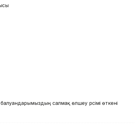
лысы
н балуандарымыздың салмақ өлшеу рәсімі өткені