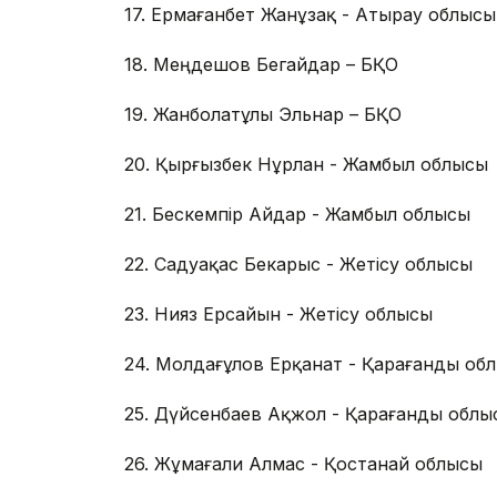
17. Ермағанбет Жанұзақ - Атырау облысы
18. Меңдешов Бегайдар – БҚО
19. Жанболатұлы Эльнар – БҚО
20. Қырғызбек Нұрлан - Жамбыл облысы
21. Бескемпір Айдар - Жамбыл облысы
22. Садуақас Бекарыс - Жетісу облысы
23. Нияз Ерсайын - Жетісу облысы
24. Молдағұлов Ерқанат - Қарағанды об
25. Дүйсенбаев Ақжол - Қарағанды облы
26. Жұмағали Алмас - Қостанай облысы