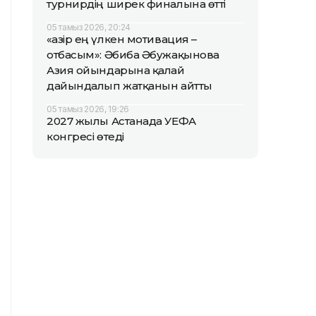
турнирдің ширек финалына өтті
05 тамыз 2026, 20:24
«Қазір ең үлкен мотивация –
отбасым»: Әбиба Әбужақынова
Азия ойындарына қалай
дайындалып жатқанын айтты
05 тамыз 2026, 19:26
2027 жылы Астанада УЕФА
конгресі өтеді