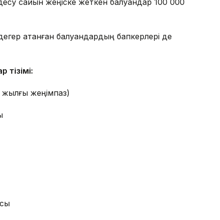
десу сайын жеңіске жеткен балуандар 100 000
үлдегер атанған балуандардың бапкерлері де
р тізімі:
4 жылғы жеңімпаз)
ы
асы