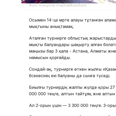
Фото: Күнсұлтан Отарбай/Kazinform
Осымен 14-ші мәрте алауы тұтанған алам
мықтыны анықтамақ.
Аталған турнирге облыстық жарыстардың
мықты балуандары шақырту алған болаты
маңызы бар 3 қала - Астана, Алматы және
намысын қорғайды.
Сондай-ақ, турнирге өткен жылғы «Қаз
бәсекесінің екі балуаны да сынға түседі.
Биылғы турнирдің жалпы жүлде қоры 27 0
000 000 теңге, алтын тайтұяқ және алтын
Ал 2-орын үшін — 3 300 000 теңге. 3-оры