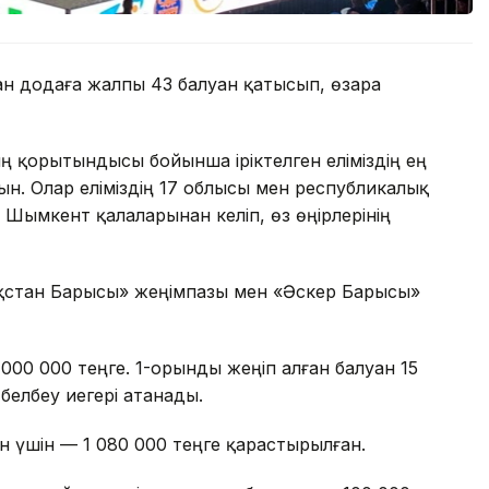
ан додаға жалпы 43 балуан қатысып, өзара
 қорытындысы бойынша іріктелген еліміздің ең
н. Олар еліміздің 17 облысы мен республикалық
 Шымкент қалаларынан келіп, өз өңірлерінің
ақстан Барысы» жеңімпазы мен «Әскер Барысы»
00 000 теңге. 1-орынды жеңіп алған балуан 15
 белбеу иегері атанады.
н үшін — 1 080 000 теңге қарастырылған.