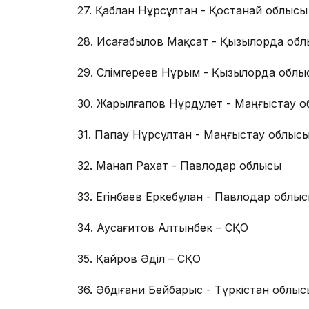
27. Қаблан Нұрсұлтан - Қостанай облысы
28. Исағабылов Мақсат - Қызылорда об
29. Сәлімгереев Нұрым - Қызылорда облы
30. Жарылғапов Нұрдәулет - Маңғыстау 
31. Папау Нұрсұлтан - Маңғыстау облыс
32. Манап Рахат - Павлодар облысы
33. Егінбаев Еркебұлан - Павлодар облы
34. Аусағитов Алтынбек – СҚО
35. Қайров Әділ – СҚО
36. Әбдіғани Бейбарыс - Түркістан облыс