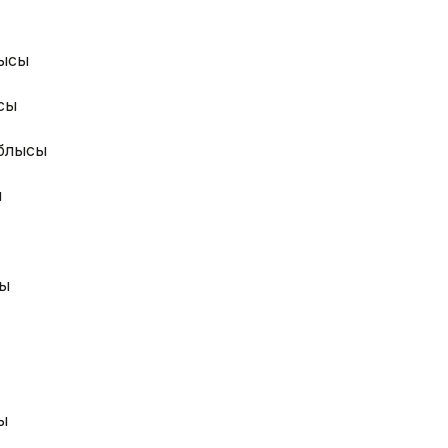
лысы
сы
облысы
ы
сы
ы