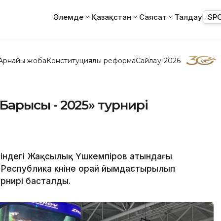
Әлемде
Қазақстан
Саясат
Талдау
SP
Арнайы жоба
Конституциялық реформа
Сайлау-2026
н Барысы - 2025» турнирі
өріндегі Жақсылық Үшкемпіров атындағы
 Республика күніне орай үйымдастырылып
рнирі басталды.