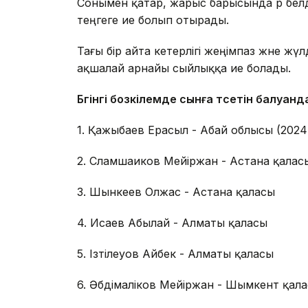
Сонымен қатар, жарыс барысында әр бел
теңгеге ие болып отырады.
Тағы бір айта кетерлігі жеңімпаз және ж
ақшалай арнайы сыйлыққа ие болады.
Бүгінгі бозкілемде сынға түсетін балуанда
1. Қажыбаев Ерасыл - Абай облысы (202
2. Сламшаиков Мейіржан - Астана қалас
3. Шынкеев Олжас - Астана қаласы
4. Исаев Абылай - Алматы қаласы
5. Ізтілеуов Айбек - Алматы қаласы
6. Әбдімаліков Мейіржан - Шымкент қал