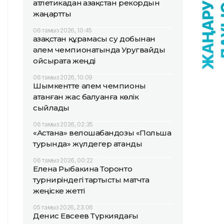
атлетикадан Қазақстан рекордын
жаңартты
06 тамыз 2026, 10:45
Қазақстан құрамасы су добынан
әлем чемпионатында Уругвайды
ойсырата жеңді
06 тамыз 2026, 10:09
Шымкентте әлем чемпионы
атанған жас балуанға көлік
сыйлады
06 тамыз 2026, 02:35
«Астана» велошабандозы «Польша
турында» жүлдегер атанды
06 тамыз 2026, 00:22
Елена Рыбакина Торонто
турниріндегі тартысты матчта
жеңіске жетті
05 тамыз 2026, 23:06
Денис Евсеев Түркиядағы