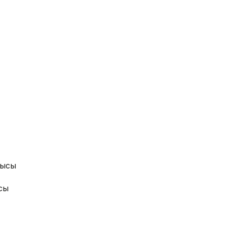
лысы
сы