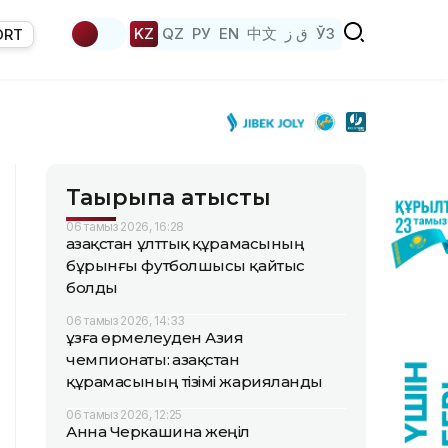
KZ
QZ
РУ
EN
中文
ق ز
ЎЗ
ORT
Тақырыпқа қатысты
06 тамыз 2026, 16:28
Қазақстан ұлттық құрамасының
бұрынғы футболшысы қайтыс
болды
06 тамыз 2026, 14:33
Құзға өрмелеуден Азия
чемпионаты: Қазақстан
құрамасының тізімі жарияланды
06 тамыз 2026, 12:25
Анна Черкашина жеңіл