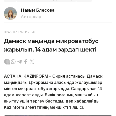
Назым Бөлесова
Авторлар
18:45, 07 Тамыз 2026
Дамаск маңында микроавтобус
жарылып, 14 адам зардап шекті
АСТАНА. KAZINFORM – Сирия астанасы Дамаск
маңындағы Джарамана қаласында жолаушылар
мінген микроавтобус жарылды. Салдарынан 14
адам жарақат алды. Билік оқиғаның мән-жайын
анықтау үшін тергеу бастады, деп хабарлайды
Kazinform агенттігінің меншікті тілшісі.