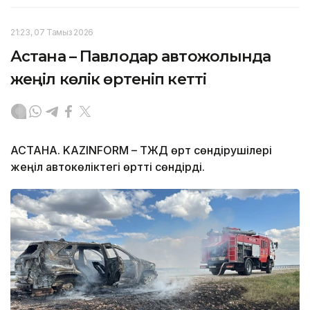
21:23, 07 Тамыз 2026
Астана – Павлодар автожолында
жеңіл көлік өртеніп кетті
АСТАНА. KAZINFORM – ТЖД өрт сөндірушілері
жеңіл автокөліктегі өртті сөндірді.