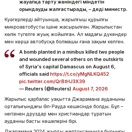
жауапқа тарту жөніндегі міндетін
орындауды жалғастырады, – деді министр.
Куәгерлердің айтуынша, жарылғыш құрылғы
микроавтобустың ішіне жасырылған. Жарылыстан
көлік түгелге жуық жойылған. Ал маңдағы дүкендер
мен көрші автобусқа болмашы ғана зақым келген.
A bomb planted in a minibus killed two people
and wounded several others on the outskirts
of Syria's capital Damascus on August 6,
officials said
https://t.co/yMgNLKQ452
pic.twitter.com/QrBtHJ3X39
— Reuters (@Reuters)
August 7, 2026
Жарылыс қарбалас уақытта Джарамана ауданының
орталығындағы Әл-Рауда көшесінде болды. Бұл –
негізінен друздар мен христиандар тұратын
ауданның басты көшелерінің бірі.
Джарамана 2024 жылдың желтоқсанында бұрынғы