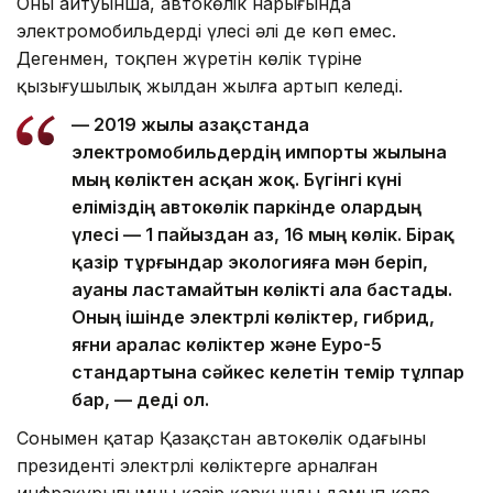
Оның айтуынша, автокөлік нарығында
электромобильдердің үлесі әлі де көп емес.
Дегенмен, тоқпен жүретін көлік түріне
қызығушылық жылдан жылға артып келеді.
— 2019 жылы Қазақстанда
электромобильдердің импорты жылына
мың көліктен асқан жоқ. Бүгінгі күні
еліміздің автокөлік паркінде олардың
үлесі — 1 пайыздан аз, 16 мың көлік. Бірақ
қазір тұрғындар экологияға мән беріп,
ауаны ластамайтын көлікті ала бастады.
Оның ішінде электрлі көліктер, гибрид,
яғни аралас көліктер және Еуро-5
стандартына сәйкес келетін темір тұлпар
бар, — деді ол.
Сонымен қатар Қазақстан автокөлік одағының
президенті электрлі көліктерге арналған
инфрақұрылымның қазір қарқынды дамып келе