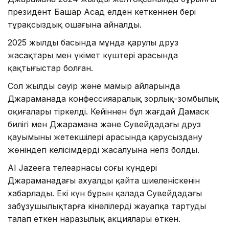
президент Башар Асад елден кеткеннен бері
тұрақсыздық ошағына айналды.
2025 жылдың басында мұнда қарулы друз
жасақтары мен үкімет күштері арасында
қақтығыстар болған.
Сол жылдың сәуір және мамыр айларында
Джараманада конфессияаралық зорлық-зомбылық
оқиғалары тіркелді. Кейіннен бұл жағдай Дамаск
билігі мен Джарамана және Сувейдадағы друз
қауымының жетекшілері арасында қарусыздану
жөніндегі келісімдердің жасалуына негіз болды.
Al Jazeera телеарнасы соңғы күндері
Джараманадағы ахуалдың қайта шиеленіскенін
хабарлады. Екі күн бұрын қалада Сувейдадағы
заңбұзушылықтарға кінәлілерді жауапқа тартуды
талап еткен наразылық акциялары өткен.