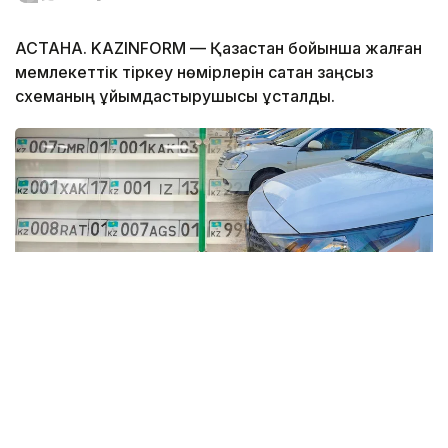
АСТАНА. KAZINFORM — Қазақстан бойынша жалған
мемлекеттік тіркеу нөмірлерін сатқан заңсыз
схеманың ұйымдастырушысы ұсталды.
Коллаж: Kazinform / informburo.kz
Бас көлік прокуратурасының үйлестіруімен Көліктегі