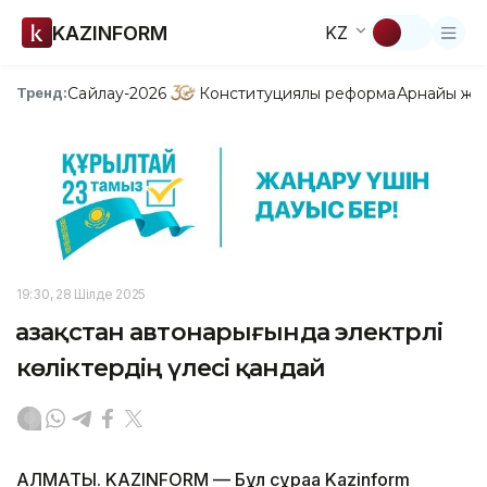
KAZINFORM
KZ
Сайлау-2026
Конституциялық реформа
Арнайы жо
Тренд:
19:30, 28 Шілде 2025
Қазақстан автонарығында электрлі
көліктердің үлесі қандай
АЛМАТЫ. KAZINFORM — Бұл сұраққа Kazinform