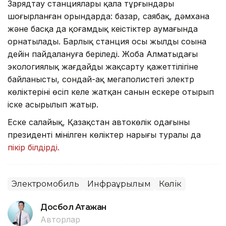
Зарядтау станциялары қала тұрғындары
шоғырланған орындарда: базар, саябақ, дәмхана
және басқа да қоғамдық кеңістіктер аумағында
орнатылады. Барлық станция осы жылдың соңына
дейін пайдалануға беріледі. Жоба Алматыдағы
экологиялық жағдайды жақсарту қажеттілігіне
байланысты, сондай-ақ мегаполистегі электр
көліктерінің өсіп келе жатқан санын ескере отырып
іске асырылып жатыр.
Еске салайық, Қазақстан автокөлік одағының
президенті мінілген көліктер нарығы туралы да
пікір білдірді.
Электромобиль
Инфрақұрылым
Көлік
Досбол Атажан
Авторлар