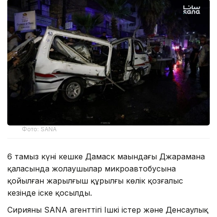
Фото: SANA
6 тамыз күні кешке Дамаск маңындағы Джарамана
қаласында жолаушылар микроавтобусына
қойылған жарылғыш құрылғы көлік қозғалыс
кезінде іске қосылды.
Сирияның SANA агенттігі Ішкі істер және Денсаулық