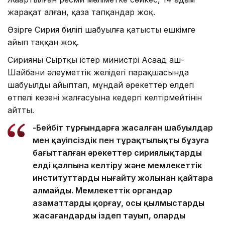
жарақат алған, қаза тапқандар жоқ.
Әзірге Сирия билігі шабуылға қатысты ешкімге
айып таққан жоқ.
Сирияның Сыртқы істер министрі Асаад аш-
Шайбани әлеуметтік желідегі парақшасында
шабуылды айыптап, мұндай әрекеттер елдегі
өтпелі кезеңнің жалғасуына кедергі келтірмейтінін
айтты.
-Бейбіт тұрғындарға жасалған шабуылдар
мен қауіпсіздік пен тұрақтылықты бұзуға
бағытталған әрекеттер сириялықтарды
елді қалпына келтіру және мемлекеттік
институттарды нығайту жолынан қайтара
алмайды. Мемлекеттік органдар
азаматтарды қорғау, осы қылмыстарды
жасағандарды іздеп тауып, оларды