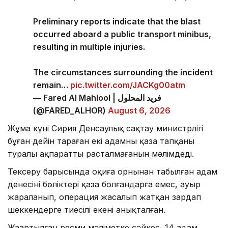
Preliminary reports indicate that the blast
occurred aboard a public transport minibus,
resulting in multiple injuries.
The circumstances surrounding the incident
remain…
pic.twitter.com/JACKg00atm
— Fared Al Mahlool | فريد المحلول
(@FARED_ALHOR)
August 6, 2026
Жұма күні Сирия Денсаулық сақтау министрлігі
бұған дейін тараған екі адамның қаза тапқаны
туралы ақпараттың расталмағанын мәлімдеді.
Тексеру барысында оқиға орнынан табылған адам
денесінің бөліктері қаза болғандарға емес, ауыр
жараланып, операция жасалып жатқан зардап
шеккендерге тиесілі екені анықталған.
Жаңартылған ресми мәліметке сәйкес, 14 адам