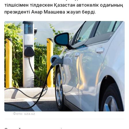
тілшісімен тілдескен Қазақстан автокөлік одағының
президенті Анар Мақашева жауап берді.
Фото: uza.uz