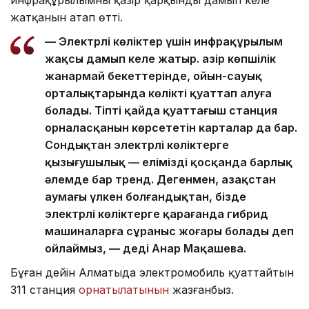
жатқанын атап өтті.
— Электрлі көліктер үшін инфрақұрылым
жақсы дамып келе жатыр. Қазір көпшілік
жанармай бекеттерінде, ойын-сауық
орталықтарында көлікті қуаттап алуға
болады. Тіпті қайда қуаттағыш станция
орналасқанын көрсететін карталар да бар.
Сондықтан электрлі көліктерге
қызығушылық — елімізді қосқанда барлық
әлемде бар тренд. Дегенмен, Қазақстан
аумағы үлкен болғандықтан, бізде
электрлі көліктерге қарағанда гибрид
машиналарға сұраныс жоғары болады деп
ойлаймыз, — деді Анар Мақашева.
Бұған дейін Алматыда электромобиль қуаттайтын
311 станция
орнатылатынын
жазғанбыз.