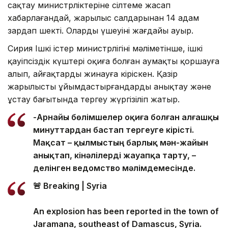
сақтау министрліктеріне сілтеме жасап
хабарлағандай, жарылыс салдарынан 14 адам
зардап шекті. Олардың үшеуінің жағдайы ауыр.
Сирия Ішкі істер министрлігінің мәліметінше, ішкі
қауіпсіздік күштері оқиға болған аумақты қоршауға
алып, айғақтарды жинауға кіріскен. Қазір
жарылысты ұйымдастырғандарды анықтау және
ұстау бағытында тергеу жүргізіліп жатыр.
-Арнайы бөлімшелер оқиға болған алғашқы
минуттардан бастап тергеуге кірісті.
Мақсат – қылмыстың барлық мән-жайын
анықтап, кінәлілерді жауапқа тарту, –
делінген ведомство мәлімдемесінде.
🚨 Breaking | Syria
An explosion has been reported in the town of
Jaramana, southeast of Damascus, Syria.