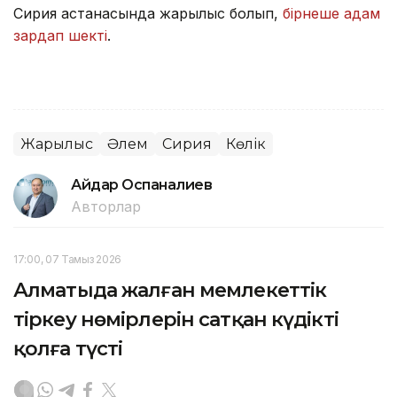
Сирия астанасында жарылыс болып,
бірнеше адам
зардап шекті
.
Жарылыс
Әлем
Сирия
Көлік
Айдар Оспаналиев
Авторлар
17:00, 07 Тамыз 2026
Алматыда жалған мемлекеттік
тіркеу нөмірлерін сатқан күдікті
қолға түсті