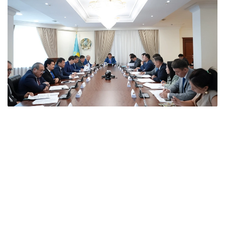
Фото: Үкімет
Отырыс барысында вице-премьер аталған
елдермен өзара тиімді ынтымақтастықты нығайту
мәселесі Мемлекет басшысының назарында екенін
атап өтті.
Кеңесте мемлекеттік органдар мен ұлттық
компаниялардың басшылары аталған елдермен
экономикалық ынтымақтастықтың қазіргі жай-күйі