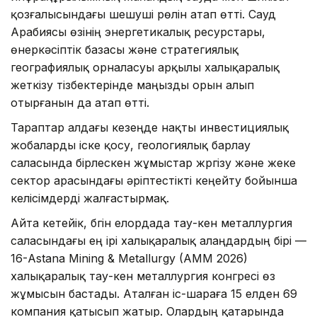
қозғалысындағы шешуші рөлін атап өтті. Сауд
Арабиясы өзінің энергетикалық ресурстары,
өнеркәсіптік базасы және стратегиялық
географиялық орналасуы арқылы халықаралық
жеткізу тізбектерінде маңызды орын алып
отырғанын да атап өтті.
Тараптар алдағы кезеңде нақты инвестициялық
жобаларды іске қосу, геологиялық барлау
саласында бірлескен жұмыстар жүргізу және жеке
сектор арасындағы әріптестікті кеңейту бойынша
келісімдерді жалғастырмақ.
Айта кетейік, бүгін елордада тау-кен металлургия
саласындағы ең ірі халықаралық алаңдардың бірі —
16-Astana Mining & Metallurgy (AMM 2026)
халықаралық тау-кен металлургия конгресі өз
жұмысын бастады. Аталған іс-шараға 15 елден 69
компания қатысып жатыр. Олардың қатарында