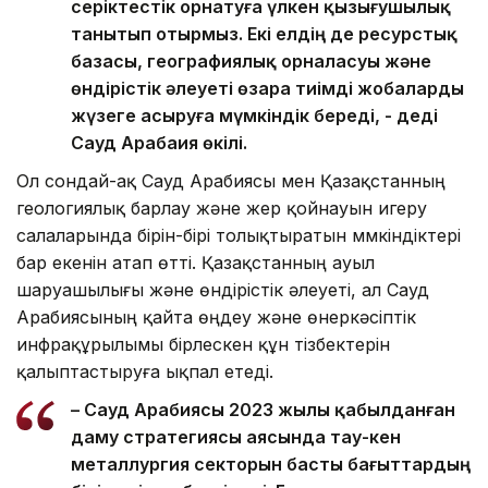
серіктестік орнатуға үлкен қызығушылық
танытып отырмыз. Екі елдің де ресурстық
базасы, географиялық орналасуы және
өндірістік әлеуеті өзара тиімді жобаларды
жүзеге асыруға мүмкіндік береді, - деді
Сауд Арабаия өкілі.
Ол сондай-ақ Сауд Арабиясы мен Қазақстанның
геологиялық барлау және жер қойнауын игеру
салаларында бірін-бірі толықтыратын мүмкіндіктері
бар екенін атап өтті. Қазақстанның ауыл
шаруашылығы және өндірістік әлеуеті, ал Сауд
Арабиясының қайта өңдеу және өнеркәсіптік
инфрақұрылымы бірлескен құн тізбектерін
қалыптастыруға ықпал етеді.
– Сауд Арабиясы 2023 жылы қабылданған
даму стратегиясы аясында тау-кен
металлургия секторын басты бағыттардың