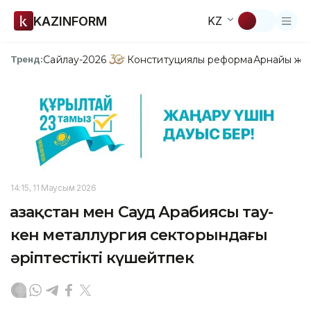
KAZINFORM
KZ
Сайлау-2026
Конституциялық реформа
Арнайы жо
Тренд:
14:15, 11 Маусым 2026
Қазақстан мен Сауд Арабиясы тау-
кен металлургия секторындағы
әріптестікті күшейтпек