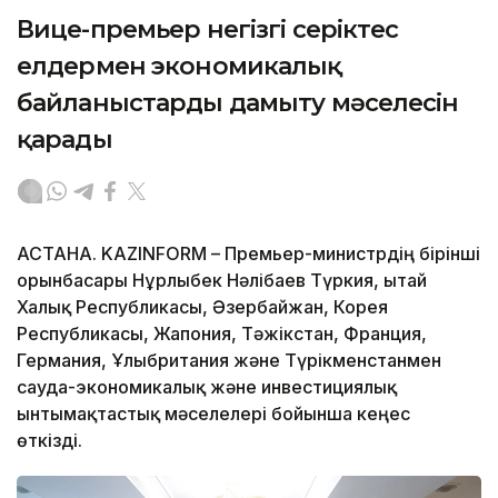
Вице-премьер негізгі серіктес
елдермен экономикалық
байланыстарды дамыту мәселесін
қарады
АСТАНА. KAZINFORM – Премьер-министрдің бірінші
орынбасары Нұрлыбек Нәлібаев Түркия, Қытай
Халық Республикасы, Әзербайжан, Корея
Республикасы, Жапония, Тәжікстан, Франция,
Германия, Ұлыбритания және Түрікменстанмен
сауда-экономикалық және инвестициялық
ынтымақтастық мәселелері бойынша кеңес
өткізді.