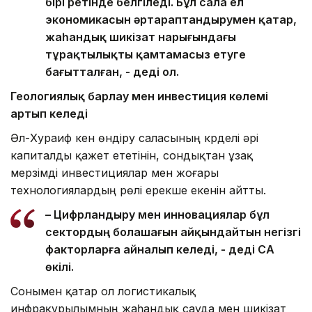
бірі ретінде белгіледі. Бұл сала ел
экономикасын әртараптандырумен қатар,
жаһандық шикізат нарығындағы
тұрақтылықты қамтамасыз етуге
бағытталған, - деді ол.
Геологиялық барлау мен инвестиция көлемі
артып келеді
Әл-Хураиф кен өндіру саласының күрделі әрі
капиталды қажет ететінін, сондықтан ұзақ
мерзімді инвестициялар мен жоғары
технологиялардың рөлі ерекше екенін айтты.
– Цифрландыру мен инновациялар бұл
сектордың болашағын айқындайтын негізгі
факторларға айналып келеді, - деді СА
өкілі.
Сонымен қатар ол логистикалық
инфрақұрылымның жаһандық сауда мен шикізат