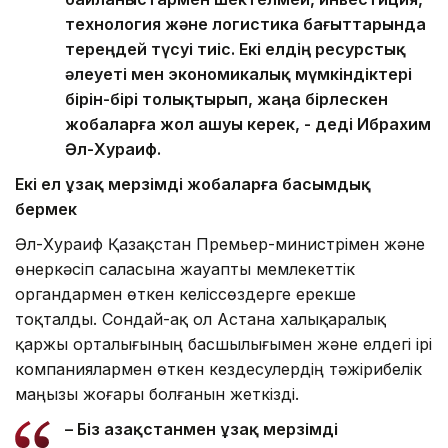
технология және логистика бағыттарында
тереңдей түсуі тиіс. Екі елдің ресурстық
әлеуеті мен экономикалық мүмкіндіктері
бірін-бірі толықтырып, жаңа бірлескен
жобаларға жол ашуы керек, - деді Ибрахим
Әл-Хураиф.
Екі ел ұзақ мерзімді жобаларға басымдық
бермек
Әл-Хураиф Қазақстан Премьер-министрімен және
өнеркәсіп саласына жауапты мемлекеттік
органдармен өткен келіссөздерге ерекше
тоқталды. Сондай-ақ ол Астана халықаралық
қаржы орталығының басшылығымен және елдегі ірі
компаниялармен өткен кездесулердің тәжірибелік
маңызы жоғары болғанын жеткізді.
– Біз Қазақстанмен ұзақ мерзімді