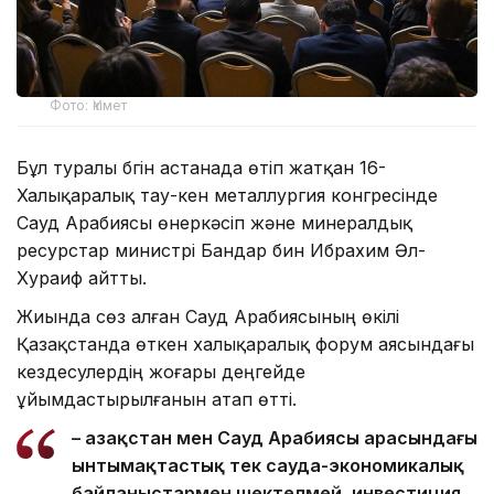
Фото: Үкімет
Бұл туралы бүгін астанада өтіп жатқан 16-
Халықаралық тау-кен металлургия конгресінде
Сауд Арабиясы өнеркәсіп және минералдық
ресурстар министрі Бандар бин Ибрахим Әл-
Хураиф айтты.
Жиында сөз алған Сауд Арабиясының өкілі
Қазақстанда өткен халықаралық форум аясындағы
кездесулердің жоғары деңгейде
ұйымдастырылғанын атап өтті.
– Қазақстан мен Сауд Арабиясы арасындағы
ынтымақтастық тек сауда-экономикалық
байланыстармен шектелмей, инвестиция,