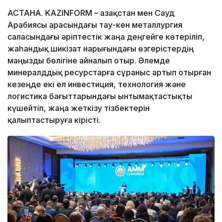
АСТАНА. KAZINFORM – Қазақстан мен Сауд
Арабиясы арасындағы тау-кен металлургия
саласындағы әріптестік жаңа деңгейге көтеріліп,
жаһандық шикізат нарығындағы өзгерістердің
маңызды бөлігіне айналып отыр. Әлемде
минералддық ресурстарға сұраныс артып отырған
кезеңде екі ел инвестиция, технология және
логистика бағыттарындағы ынтымақтастықты
күшейтіп, жаңа жеткізу тізбектерін
қалыптастыруға кірісті.