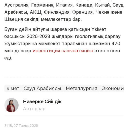
Аустралия, Германия, Италия, Канада, Қытай, Сауд
Арабиясы, АҚШ, Финляндия, Франция, Чехия және
Швеция секілді мемлекеттер бар.
Бұған дейін айтулы шараға қатысқан Үкімет
басшысы 2026-2028 жылдары геологиялық барлау
жұмыстарына мемлекет тарапынан шамамен 470
млн доллар
инвестиция салынатынын
атап өткен
еді.
Үкімет
Сауд Арабиясы
Металлургия
Экономик
Назерке Сүйіндік
Авторлар
21:18, 07 Тамыз 2026