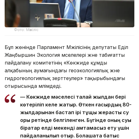
Фото: Мәжіліс
Бұл жөнінде Парламент Мәжілісінің депутаты Еділ
Жаңбыршин Экология мәселелері және табиғатты
пайдалану комитетінің «Көкжиде құмды
алқабының аумағындағы геоэкологиялық және
гидрогеологиялық зерттеулер» тақырыбындағы
отырысында мәлімдеді.
— Көкжиде мәселесі талай жылдан бері
көтеріліп келе жатыр. Өткен ғасырдың 80-
жылдарынан бастап ірі тұщы жерасты су
қоры ретінде белгіленген. Бүгінде оның суы
бірқатар елді мекенді қамтамасыз ету үшін
пайдаланылып отыр. Болашақта батыс