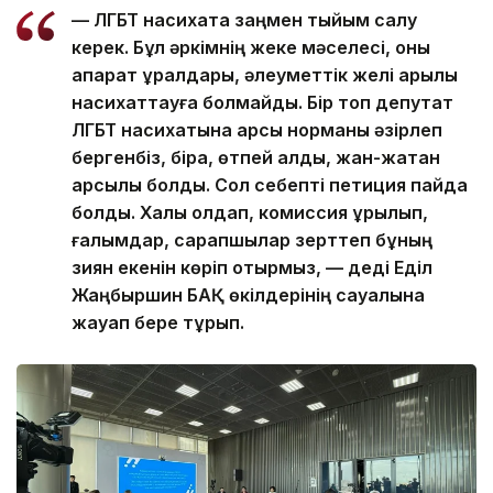
— ЛГБТ насихатқа заңмен тыйым салу
керек. Бұл әркімнің жеке мәселесі, оны
ақпарат құралдары, әлеуметтік желі арқылы
насихаттауға болмайды. Бір топ депутат
ЛГБТ насихатына қарсы норманы әзірлеп
бергенбіз, бірақ, өтпей қалды, жан-жақтан
қарсылық болды. Сол себепті петиция пайда
болды. Халық қолдап, комиссия құрылып,
ғалымдар, сарапшылар зерттеп бұның
зиян екенін көріп отырмыз, — деді Еділ
Жаңбыршин БАҚ өкілдерінің сауалына
жауап бере тұрып.