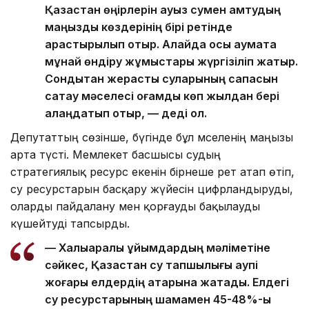
Қазақстан өңірлерін ауыз сумен қамтудың
маңызды көздерінің бірі ретінде
қарастырылып отыр. Алайда осы аумақта
мұнай өндіру жұмыстары жүргізіліп жатыр.
Сондықтан жерасты суларының сапасын
сақтау мәселесі қоғамды көп жылдан бері
алаңдатып отыр, — деді ол.
Депутаттың сөзінше, бүгінде бұл мәселенің маңызы
арта түсті. Мемлекет басшысы судың
стратегиялық ресурс екенін бірнеше рет атап өтіп,
су ресурстарын басқару жүйесін цифрландыруды,
оларды пайдалану мен қорғауды бақылауды
күшейтуді тапсырды.
— Халықаралық ұйымдардың мәліметіне
сәйкес, Қазақстан су тапшылығы қаупі
жоғары елдердің қатарына жатады. Елдегі
су ресурстарының шамамен 45-48%-ы