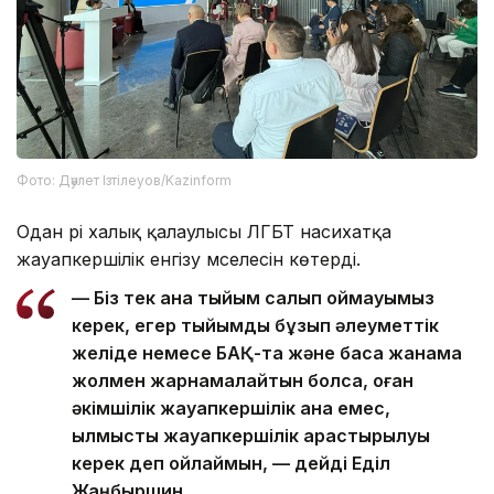
Фото: Дәулет Ізтілеуов/Kazinform
Одан әрі халық қалаулысы ЛГБТ насихатқа
жауапкершілік енгізу мәселесін көтерді.
— Біз тек қана тыйым салып қоймауымыз
керек, егер тыйымды бұзып әлеуметтік
желіде немесе БАҚ-та және басқа жанама
жолмен жарнамалайтын болса, оған
әкімшілік жауапкершілік қана емес,
қылмыстық жауапкершілік қарастырылуы
керек деп ойлаймын, — дейді Еділ
Жаңбыршин.