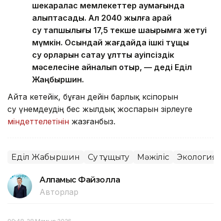
шекаралас мемлекеттер аумағында
қалыптасады. Ал 2040 жылға қарай
су тапшылығы 17,5 текше шақырымға жетуі
мүмкін. Осындай жағдайда ішкі тұщы
су қорларын сақтау ұлттық қауіпсіздік
мәселесіне айналып отыр, — деді Еділ
Жаңбыршин.
Айта кетейік, бұған дейін барлық кәсіпорын
су үнемдеудің бес жылдық жоспарын әзірлеуге
міндеттелетінін
жазғанбыз.
Еділ Жаңбыршин
Су тұщыту
Мәжіліс
Экология
Алпамыс Файзолла
Авторлар