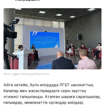
Фото: Дәулет Ізтілеуов/Kazinform
Айта кетейік, бүгін елордада ЛГБТ насихаттың
балалар мен жасөспірімдерге әсерін зерттеу
нәтижесі талқыланды. Аталған шараға сарапшылар,
ғалымдар, мемлекеттік органдар өкілдері,