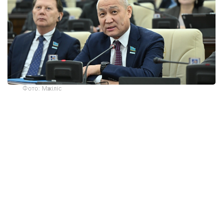
Фото: Мәжіліс
Депутаттың айтуынша, экология мәселесі бүгінде
тек мамандандырылған сала емес, азаматтардың
өмір сапасына, халық денсаулығына,
инвестициялық тартымдылық пен ұлттық
қауіпсіздікке тікелей әсер ететін стратегиялық
бағытқа айналған.
— Қазақстанда шешімін толық таппаған
күрделі экологиялық проблемалар бар.
Уәкілетті органның мәліметіне сәйкес,