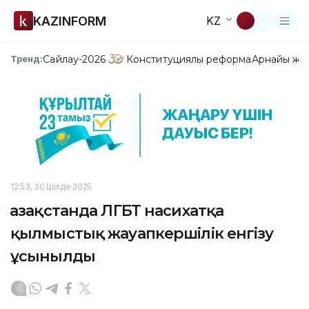
KAZINFORM
KZ
Сайлау-2026
Конституциялық реформа
Арнайы жо
Тренд:
12:53, 30 Шілде 2025
Қазақстанда ЛГБТ насихатқа
қылмыстық жауапкершілік енгізу
ұсынылды