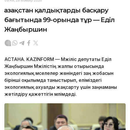
09:48, 28 Мамыр 2026
Қазақстан қалдықтарды басқару
бағытында 99-орында тұр — Еділ
Жаңбыршин
АСТАНА. KAZINFORM — Мәжіліс депутаты Еділ
Жаңбыршин Мәжілістің жалпы отырысында
экологиялық мәселелер жөніндегі заң жобасын
бірінші оқылымда таныстырып, еліміздегі
экологиялық ахуалды жақсарту үшін заңнаманы
жетілдіру қажеттігін мәлімдеді.