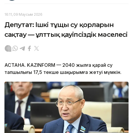
16:11, 09 Маусым 2026
Депутат: Ішкі тұщы су қорларын
сақтау — ұлттық қауіпсіздік мәселесі
АСТАНА. KAZINFORM — 2040 жылға қарай су
тапшылығы 17,5 текше шақырымға жетуі мүмкін.