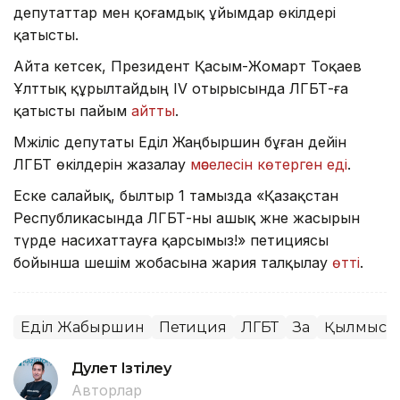
депутаттар мен қоғамдық ұйымдар өкілдері
қатысты.
Айта кетсек, Президент Қасым-Жомарт Тоқаев
Ұлттық құрылтайдың ІV отырысында ЛГБТ-ға
қатысты пайым
айтты
.
Мәжіліс депутаты Еділ Жаңбыршин бұған дейін
ЛГБТ өкілдерін жазалау
мәселесін көтерген еді
.
Еске салайық, былтыр 1 тамызда «Қазақстан
Республикасында ЛГБТ-ны ашық және жасырын
түрде насихаттауға қарсымыз!» петициясы
бойынша шешім жобасына жария талқылау
өтті
.
Еділ Жаңбыршин
Петиция
ЛГБТ
Заң
Қылмыс
Дәулет Ізтілеу
Авторлар