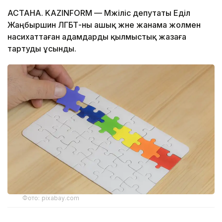
АСТАНА. KAZINFORM — Мәжіліс депутаты Еділ
Жаңбыршин ЛГБТ-ны ашық және жанама жолмен
насихаттаған адамдарды қылмыстық жазаға
тартуды ұсынды.
Фото: pixabay.com