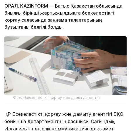
ОРАЛ. KAZINFORM — Батыс Қазақстан облысында
биылғы бірінші жартыжылдықта бәсекелестікті
қорғау саласында заңнама талаптарының
бұзылғаны белгілі болды.
Фото: Бәсекелестікті қорғау және дамыту агенттігі
ҚР Бәсекелестікті қорғау және дамыту агенттігі БҚО
бойынша департаментінің басшысы Сағындық
Ирғалиевтің өңірлік коммуникациялар қызметі