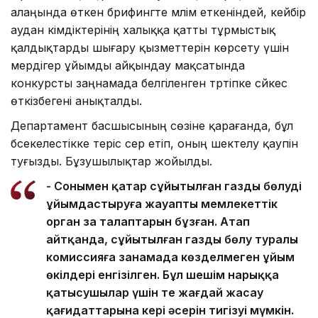
алаңында өткен брифингте мәлім еткеніндей, кейбір
аудан әкімдіктерінің халыққа қатты тұрмыстық
қалдықтарды шығару қызметтерін көрсету үшін
мердігер ұйымды айқындау мақсатында
конкурсты заңнамада белгіленген тәртіпке сәйкес
өткізбегені анықталды.
Департамент басшысының сөзіне қарағанда, бұл
бәсекелестікке теріс әсер етіп, оның шектелу қаупін
туғызды. Бұзушылықтар жойылды.
- Сонымен қатар сұйытылған газды бөлуді
ұйымдастыруға жауапты мемлекеттік
орган заң талаптарын бұзған. Атап
айтқанда, сұйытылған газды бөлу туралы
комиссияға заңнамада көзделмеген ұйым
өкілдері енгізілген. Бұл шешім нарыққа
қатысушылар үшін тең жағдай жасау
қағидаттарына кері әсерін тигізуі мүмкін.