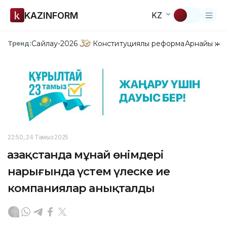
KAZINFORM
KZ
Сайлау-2026
Конституциялық реформа
Арнайы жо
Тренд:
22:50, 24 Тамыз 2025
Қазақстанда мұнай өнімдері
нарығында үстем үлеске ие
компаниялар анықталды