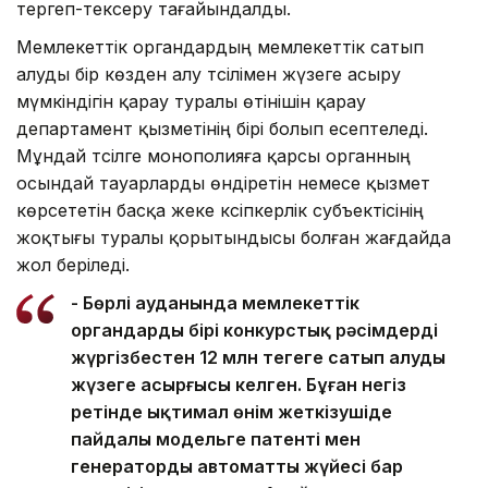
тергеп-тексеру тағайындалды.
Мемлекеттік органдардың мемлекеттік сатып
алуды бір көзден алу тәсілімен жүзеге асыру
мүмкіндігін қарау туралы өтінішін қарау
департамент қызметінің бірі болып есептеледі.
Мұндай тәсілге монополияға қарсы органның
осындай тауарларды өндіретін немесе қызмет
көрсететін басқа жеке кәсіпкерлік субъектісінің
жоқтығы туралы қорытындысы болған жағдайда
жол беріледі.
- Бөрлі ауданында мемлекеттік
органдардың бірі конкурстық рәсімдерді
жүргізбестен 12 млн теңгеге сатып алуды
жүзеге асырғысы келген. Бұған негіз
ретінде ықтимал өнім жеткізушіде
пайдалы модельге патенті мен
генератордың автоматты жүйесі бар