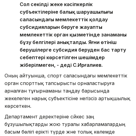
Сол секілді жеке кәсіпкерлік
субъектілеріне балық шаруашылығы
саласындағы мемлекеттік қолдау
субсидияларын беруге жауапты
мемлекеттік орган қызметінде заңнаманы
бұзу белгілері анықталды. Яғни өтініш
берушілерге субсидия беруден бас тарту
себептері көрсетілген шешімдер
жіберілмеген, - деді С.Ирғалиев.
Оның айтуынша, спорт саласындағы мемлекеттік
орган спорттық тапсырысты орналастыруға
арналған тұғырнаманы таңдау барысында
жекелеген нарық субъектісіне негізсіз артықшылық
көрсеткен.
Департамент деректеріне сәйкес заң
бұзушылықтарды жою туралы хабарламалардың
басым бөлігі ерікті түрде және толық көлемде