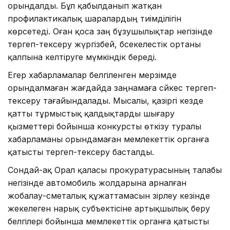
орындалды. Бұл қабылданып жатқан
профилактикалық шаралардың тиімділігін
көрсетеді. Оған қоса заң бұзушылықтар негізінде
тергеп-тексеру жүргізбей, бәсекелестік ортаны
қалпына келтіруге мүмкіндік береді.
Егер хабарламалар белгіленген мерзімде
орындалмаған жағдайда заңнамаға сәйкес тергеп-
тексеру тағайындалады. Мысалы, қазіргі кезде
қатты тұрмыстық қалдықтарды шығару
қызметтері бойынша конкурсты өткізу туралы
хабарламаны орындамаған мемлекеттік органға
қатысты тергеп-тексеру басталды.
Сондай-ақ Орал қаласы прокуратурасының талабы
негізінде автомобиль жолдарына арналған
жобалау-сметалық құжаттамасын әзірлеу кезінде
жекелеген нарық субъектісіне артықшылық беру
белгілері бойынша мемлекеттік органға қатысты