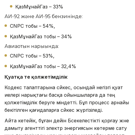
ҚазМұнайГаз – 33%
АИ-92 және АИ-95 бензинінде:
CNPC тобы – 54%,
ҚазМұнайГаз тобы – 34%
Авиаотын нарығында:
CNPC тобы – 53%,
ҚазМұнайГаз тобы – 32,4%
Қуатқа тең қолжетімділік
Кодекс талаптарына сәйкес, осындай негізгі қуат
иелері нарықтағы басқа ойыншыларға да тең
қолжетімділік беруге міндетті. Бұл процесс арнайы
бекітілген қағидаларға сәйкес жүргізіледі.
Айта кетейік, бұған дейін Бәсекелестікті қорғау және
дамыту агенттігі электр энергиясын көтерме сату