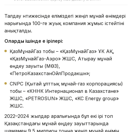
Талдау нәтижесінде еліміздегі жеңіл мұнай өнімдері
нарығында 100-ге жуық компания жұмыс істейтіні
анықталды.
Олардың ішінде ең ірілері:
ҚазМұнайГаз тобы – «ҚазМұнайГаз» ҰК АҚ,
«ҚазМұнайГаз-Аэро» ЖШС, Атырау мұнай
өңдеу зауыты (МӨЗ),
«ПетроКазахстанОйлПродакшн»;
CNPC (Қытай ұлттық мұнай-газ корпорациясы)
тобы – «КННК Интернационал в Казахстане»
ЖШС, «PETROSUN» ЖШС, «KC Energy group»
ЖШС.
2022–2024 жылдар аралығында бұл екі ірі топ
Қазақстандағы мұнай өңдеу зауыттарында
шамамен 9,5 миллион тонна жеңіл мұнай өнімін