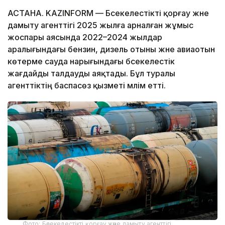
АСТАНА. KAZINFORM — Бәсекелестікті қорғау және
дамыту агенттігі 2025 жылға арналған жұмыс
жоспары аясында 2022–2024 жылдар
аралығындағы бензин, дизель отыны және авиаотын
көтерме сауда нарығындағы бәсекелестік
жағдайды талдауды аяқтады. Бұл туралы
агенттіктің баспасөз қызметі мәлім етті.
Фото: Бәсекелестікті қорғау және дамыту агенттігі