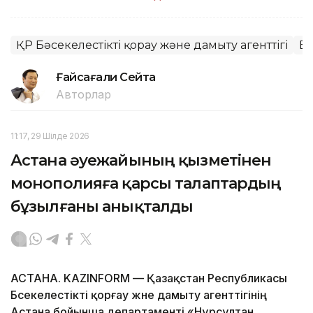
ҚР Бәсекелестікті қорғау және дамыту агенттігі
Ба
Ғайсағали Сейтақ
Авторлар
11:17, 29 Шілде 2026
Астана әуежайының қызметінен
монополияға қарсы талаптардың
бұзылғаны анықталды
АСТАНА. KAZINFORM — Қазақстан Республикасы
Бәсекелестікті қорғау және дамыту агенттігінің
Астана бойынша департаменті «Нұрсұлтан