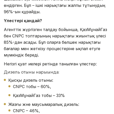
өндірген. Бұл – ішкі нарықтағы жалпы тұтынудың
96%-ын құрайды.
Үлестері қандай?
Агенттік жүргізген талдау бойынша, ҚазМұнайГаз
бен CNPC топтарының нарықтағы жиынтық үлесі
85%-дан асады. Бұл оларға бөлшек нарықтағы
бағалар мен жеткізу процестеріне ықпал етуге
мүмкіндік береді.
Негізгі қуат иелері ретінде танылған үлестер:
Дизель отыны нарығында:
Қысқы дизель отыны:
CNPC тобы – 60%,
ҚазМұнайГаз тобы – 33%
Жазғы және маусымаралық дизель:
CNPC – 46%,