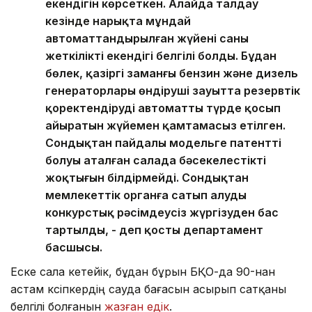
екендігін көрсеткен. Алайда талдау
кезінде нарықта мұндай
автоматтандырылған жүйенің саны
жеткілікті екендігі белгілі болды. Бұдан
бөлек, қазіргі заманғы бензин және дизель
генераторлары өндіруші зауытта резервтік
қоректендіруді автоматты түрде қосып
айыратын жүйемен қамтамасыз етілген.
Сондықтан пайдалы модельге патенттің
болуы аталған салада бәсекелестіктің
жоқтығын білдірмейді. Сондықтан
мемлекеттік органға сатып алуды
конкурстық рәсімдеусіз жүргізуден бас
тартылды, - деп қосты департамент
басшысы.
Еске сала кетейік, бұдан бұрын БҚО-да 90-нан
астам кәсіпкердің сауда бағасын асырып сатқаны
белгілі болғанын
жазған едік
.