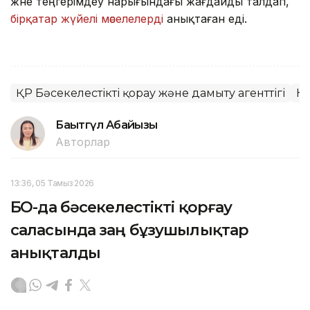
және теңгерімдеу нарығындағы жағдайды талдап,
бірқатар жүйелі мәселелерді
анықтаған еді.
ҚР Бәсекелестікті қорғау және дамыту агенттігі
Н
Бақытгүл Абайқызы
Авторлар
13:36, 05 Тамыз 2026
БҚО-да бәсекелестікті қорғау
саласында заң бұзушылықтар
анықталды