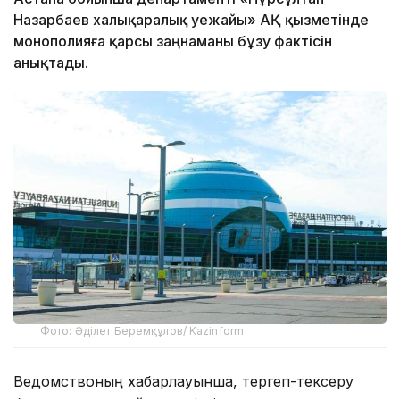
Назарбаев халықаралық әуежайы» АҚ қызметінде
монополияға қарсы заңнаманы бұзу фактісін
анықтады.
Фото: Әділет Беремқұлов/ Kazinform
Ведомствоның хабарлауынша, тергеп-тексеру