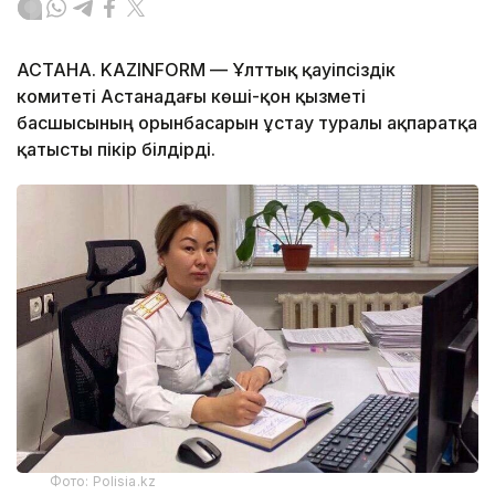
АСТАНА. KAZINFORM — Ұлттық қауіпсіздік
комитеті Астанадағы көші-қон қызметі
басшысының орынбасарын ұстау туралы ақпаратқа
қатысты пікір білдірді.
Фото: Polisia.kz