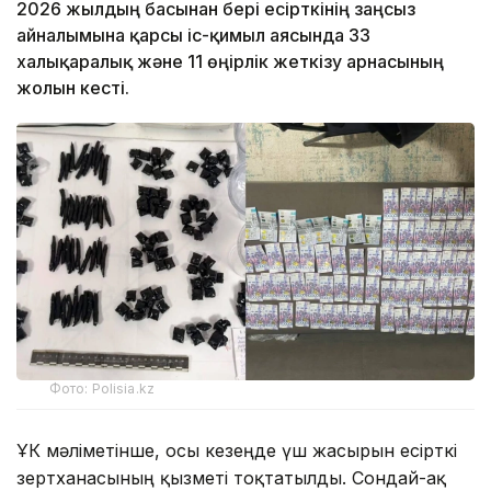
2026 жылдың басынан бері есірткінің заңсыз
айналымына қарсы іс-қимыл аясында 33
халықаралық және 11 өңірлік жеткізу арнасының
жолын кесті.
Фото: Polisia.kz
ҰҚК мәліметінше, осы кезеңде үш жасырын есірткі
зертханасының қызметі тоқтатылды. Сондай-ақ