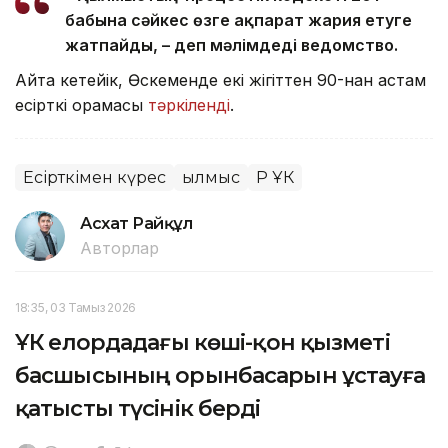
бабына сәйкес өзге ақпарат жария етуге
жатпайды, – деп мәлімдеді ведомство.
Айта кетейік, Өскеменде екі жігіттен 90-нан астам
есірткі орамасы
тәркіленді
.
Есірткімен күрес
Қылмыс
ҚР ҰҚК
Асхат Райқұл
Авторлар
18:35, 03 Тамыз 2026
ҰКҚ елордадағы көші-қон қызметі
басшысының орынбасарын ұстауға
қатысты түсінік берді