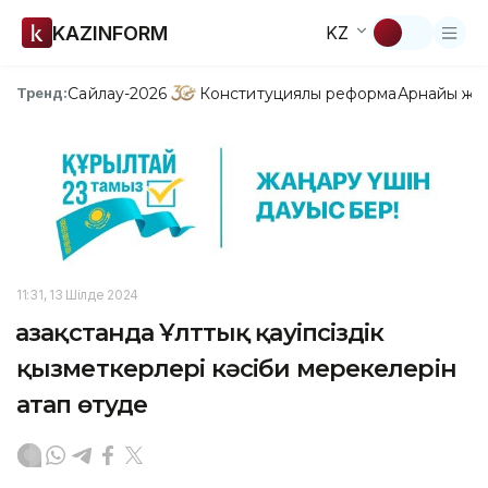
KAZINFORM
KZ
Сайлау-2026
Конституциялық реформа
Арнайы жо
Тренд:
11:31, 13 Шілде 2024
Қазақстанда Ұлттық қауіпсіздік
қызметкерлері кәсіби мерекелерін
атап өтуде