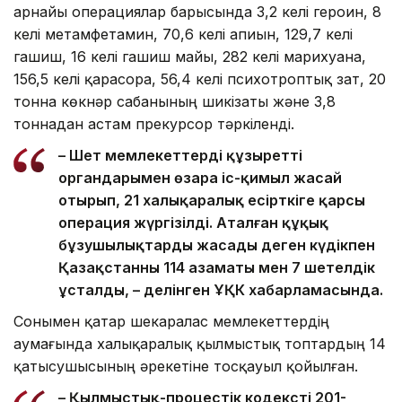
арнайы операциялар барысында 3,2 келі героин, 8
келі метамфетамин, 70,6 келі апиын, 129,7 келі
гашиш, 16 келі гашиш майы, 282 келі марихуана,
156,5 келі қарасора, 56,4 келі психотроптық зат, 20
тонна көкнәр сабанының шикізаты және 3,8
тоннадан астам прекурсор тәркіленді.
– Шет мемлекеттердің құзыретті
органдарымен өзара іс-қимыл жасай
отырып, 21 халықаралық есірткіге қарсы
операция жүргізілді. Аталған құқық
бұзушылықтарды жасады деген күдікпен
Қазақстанның 114 азаматы мен 7 шетелдік
ұсталды, – делінген ҰҚК хабарламасында.
Сонымен қатар шекаралас мемлекеттердің
аумағында халықаралық қылмыстық топтардың 14
қатысушысының әрекетіне тосқауыл қойылған.
– Қылмыстық-процестік кодекстің 201-