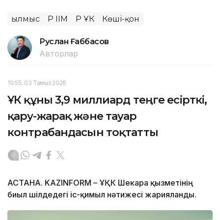
Қылмыс
ҚР ІІМ
ҚР ҰҚК
Көші-қон
Руслан Ғаббасов
Авторлар
10:55, 03 Тамыз 2026
ҰҚК құны 3,9 миллиард теңге есірткі,
қару-жарақ және тауар
контрабандасын тоқтатты
АСТАНА. KAZINFORM – ҰҚК Шекара қызметінің
биыл шілдедегі іс-қимыл нәтижесі жарияланды.