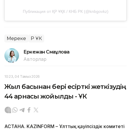
Публикация от ҚР ҰҚК / КНБ РК (@knbgovkz)
Мереке
ҚР ҰҚК
Еркежан Смағұлова
Авторлар
10:23, 04 Тамыз 2026
Жыл басынан бері есірткі жеткізудің
44 арнасы жойылды - ҰҚК
АСТАНА. KAZINFORM – Ұлттық қауіпсіздік комитеті