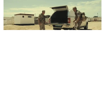
Фото: ҰҚК
ҰҚК Шекара қызметі Мемлекеттік шекараны күзету
мен қорғауды қамтамасыз ету аясында 2026
жылғы шілдеде құзырлы органдармен өзара
әрекеттесе отырып:
Шекара кеңістігінде 4 975 ҚР заңнамаларын
бұзушыларды ұстады, соның ішінде 4 346 шетел
азаматы бар.