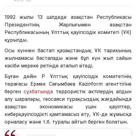
1992 жылы 13 шілдеде Қазақстан Республикасы
Президентінің Жарлығымен Қазақстан
Республикасының Ұлттық қауіпсіздік комитеті (ҰҚК)
құрылды.
Осы күннен бастап қазақстандық ҰҚК тарихының
жылнамасы басталады және бұл күн жыл сайын
кәсіби мереке ретінде аталып өтеді.
Бұған дейін ҚР Ұлттық қауіпсіздік комитетінің
төрағасы Ермек Сағымбаев Kazinform агенттігіне
берген
сұхбатында
террористік актілердің алдын
алу шаралары, геосаяси тұрақсыздық жағдайында
Қазақстан экономикасы үшін қауіптер,
киберқауіпсіздікті қамтамасыз ету, ҰҚК-де жұмысқа
орналасу және т.б. туралы айтып берген болатын.