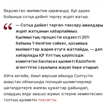
Ведомство мәліметіне қарағанда, бұл дерек
бойынша сотқа дейінгі тергеу жүріп жатыр.
— Сотқа дейінгі тергеп-тексеру амалдары
жүріп жатқанын хабарлаймыз.
Қылмыстық-процестік кодекстің 201-
бабының 1-бөлігіне сәйкес, қосымша
мәліметтер жария етуге жатпайды, — деп
хабарлады ҚР Ұлттық қауіпсіздік
комитетінің баспасөз қызметі Kazinform
агенттігінің сауалына жауап бере отырып.
Айта кетейік, биыл маусым айында Солтүстік
Қазақстан облысында полиция қызметкерлері
шетелдіктерге жалған құжаттар дайындап,
олардың елде заңсыз жұмыс істеуіне көмектескен
топтың қызметін
тоқтатты.