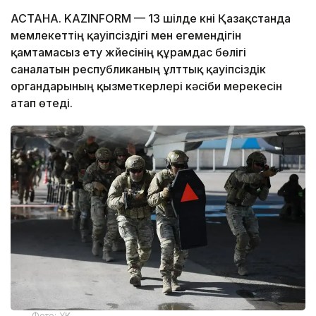
АСТАНА. KAZINFORM — 13 шілде күні Қазақстанда
мемлекеттің қауіпсіздігі мен егемендігін
қамтамасыз ету жүйесінің құрамдас бөлігі
саналатын республиканың ұлттық қауіпсіздік
органдарының қызметкерлері кәсіби мерекесін
атап өтеді.
Фото: ҰҚК