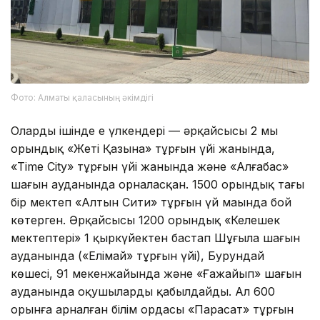
Фото: Алматы қаласының әкімдігі
Олардың ішінде ең үлкендері — әрқайсысы 2 мың
орындық «Жеті Қазына» тұрғын үйі жанында,
«Time City» тұрғын үйі жанында және «Алғабас»
шағын ауданында орналасқан. 1500 орындық тағы
бір мектеп «Алтын Сити» тұрғын үй маңында бой
көтерген. Әрқайсысы 1200 орындық «Келешек
мектептері» 1 қыркүйектен бастап Шұғыла шағын
ауданында («Елімай» тұрғын үйі), Бурундай
көшесі, 91 мекенжайында және «Ғажайып» шағын
ауданында оқушыларды қабылдайды. Ал 600
орынға арналған білім ордасы «Парасат» тұрғын