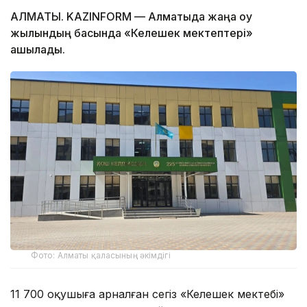
АЛМАТЫ. KAZINFORM — Алматыда жаңа оқу
жылындың басында «Келешек мектептері»
ашылады.
Фото: Алматы қаласының әкімдігі
11 700 оқушыға арналған сегіз «Келешек мектебі»