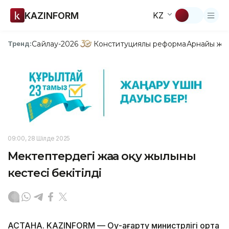
KAZINFORM
KZ
Сайлау-2026
Конституциялық реформа
Арнайы жо
Тренд:
09:00, 28 Шілде 2025
Мектептердегі жаңа оқу жылының
кестесі бекітілді
АСТАНА. KAZINFORM — Оқу-ағарту министрлігі орта