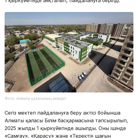
1 қыркүйегінде аяқталып, пайдалануға берілді.
Фото: Алматы қаласының әкімдігі
Сегіз мектеп пайдалануға беру актісі бойынша
Алматы қаласы Білім басқармасына тапсырылып,
2025 жылдың 1 қыркүйегінде ашылды. Оның ішінде
«Самғау», «Қарасу» және «Теректі» шағын