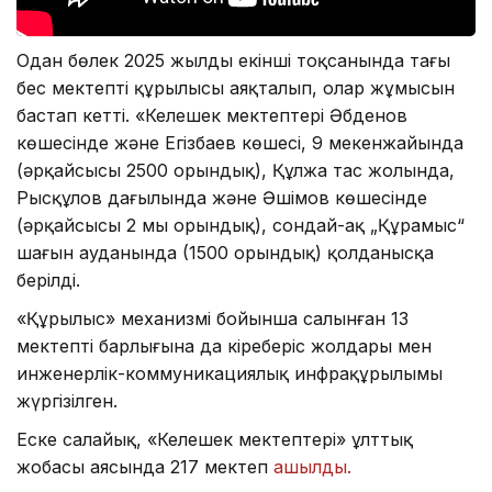
Одан бөлек 2025 жылдың екінші тоқсанында тағы
бес мектептің құрылысы аяқталып, олар жұмысын
бастап кетті. «Келешек мектептері Әбденов
көшесінде және Егізбаев көшесі, 9 мекенжайында
(әрқайсысы 2500 орындық), Құлжа тас жолында,
Рысқұлов даңғылында және Әшімов көшесінде
(әрқайсысы 2 мың орындық), сондай-ақ „Құрамыс“
шағын ауданында (1500 орындық) қолданысқа
берілді.
«Құрылыс» механизмі бойынша салынған 13
мектептің барлығына да кіреберіс жолдары мен
инженерлік-коммуникациялық инфрақұрылымы
жүргізілген.
Еске салайық, «Келешек мектептері» ұлттық
жобасы аясында 217 мектеп
ашылды.