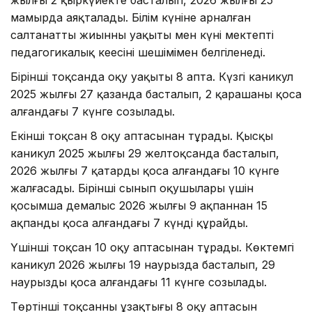
мамырда аяқталады. Білім күніне арналған
салтанатты жиынның уақыты мен күні мектептің
педагогикалық кеңесінің шешімімен белгіленеді.
Бірінші тоқсанда оқу уақыты 8 апта. Күзгі каникул
2025 жылғы 27 қазанда басталып, 2 қарашаны қоса
алғандағы 7 күнге созылады.
Екінші тоқсан 8 оқу аптасынан тұрады. Қысқы
каникул 2025 жылғы 29 желтоқсанда басталып,
2026 жылғы 7 қаңтарды қоса алғандағы 10 күнге
жалғасады. Бірінші сынып оқушылары үшін
қосымша демалыс 2026 жылғы 9 ақпаннан 15
ақпанды қоса алғандағы 7 күнді құрайды.
Үшінші тоқсан 10 оқу аптасынан тұрады. Көктемгі
каникул 2026 жылғы 19 наурызда басталып, 29
наурызды қоса алғандағы 11 күнге созылады.
Төртінші тоқсанның ұзақтығы 8 оқу аптасын