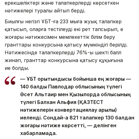
ерекшеліктері және талапкерлердің көрсеткен
нәтижелері туралы айтып берді.
Биылғы негізгі ҰБТ-ға 233 мыңға жуық талапкер
қатысып, оларға тестілеуді екі рет тапсырып, ең
жоғары нәтижесімен мемлекеттік білім беру
гранттары конкурсына қатысу мүмкіндігі берілді.
Нәтижесінде талапкерлердің 76%-ы шекті балл
жинап, гранттар конкурсына қатысу құқығына
ие болды.
— ҰБТ қорытындысы бойынша ең жоғары —
140 балды Павлодар облысының түлегі
Әсет Альтаир мен Қызылорда облысының
түлегі Балхан Альфия (ҚАЗТЕСТ
нәтижелерін конвертациялау арқылы)
иеленді. Сондай-ақ 821 талапкер 130 балдан
жоғары нәтиже көрсетті, — делінген
хабарламада.