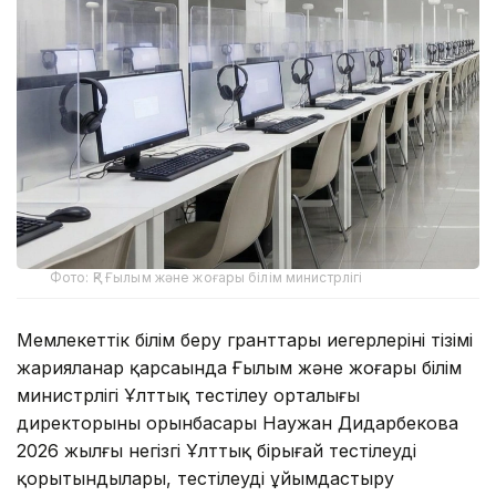
Фото: ҚР Ғылым және жоғары білім министрлігі
Мемлекеттік білім беру гранттары иегерлерінің тізімі
жарияланар қарсаңында Ғылым және жоғары білім
министрлігі Ұлттық тестілеу орталығы
директорының орынбасары Наужан Дидарбекова
2026 жылғы негізгі Ұлттық бірыңғай тестілеудің
қорытындылары, тестілеуді ұйымдастыру