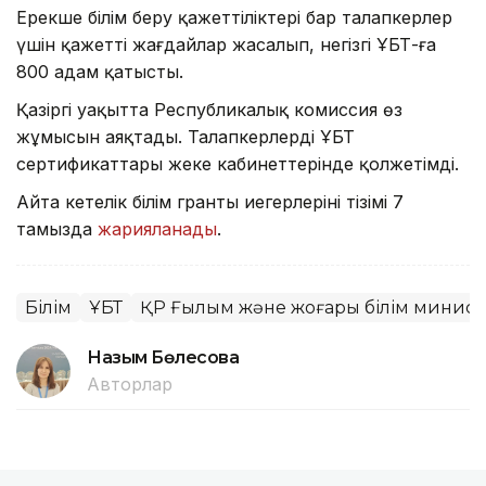
Ерекше білім беру қажеттіліктері бар талапкерлер
үшін қажетті жағдайлар жасалып, негізгі ҰБТ-ға
800 адам қатысты.
Қазіргі уақытта Республикалық комиссия өз
жұмысын аяқтады. Талапкерлердің ҰБТ
сертификаттары жеке кабинеттерінде қолжетімді.
Айта кетелік білім гранты иегерлерінің тізімі 7
тамызда
жарияланады
.
Білім
ҰБТ
ҚР Ғылым және жоғары білім министр
Назым Бөлесова
Авторлар