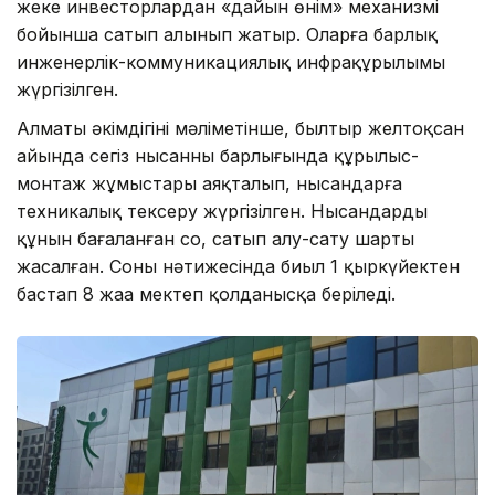
жеке инвесторлардан «дайын өнім» механизмі
бойынша сатып алынып жатыр. Оларға барлық
инженерлік-коммуникациялық инфрақұрылымы
жүргізілген.
Алматы әкімдігінің мәліметінше, былтыр желтоқсан
айында сегіз нысанның барлығында құрылыс-
монтаж жұмыстары аяқталып, нысандарға
техникалық тексеру жүргізілген. Нысандардың
құнын бағаланған соң, сатып алу-сату шарты
жасалған. Соның нәтижесінда биыл 1 қыркүйектен
бастап 8 жаңа мектеп қолданысқа беріледі.