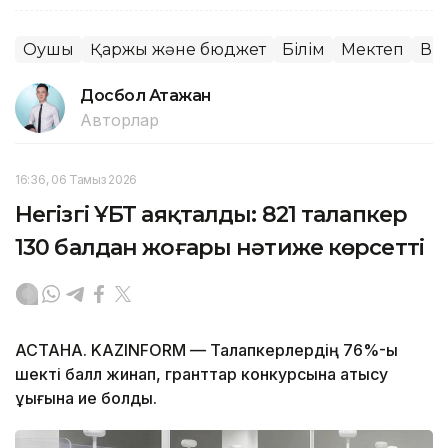
Оқушы
Қаржы және бюджет
Білім
Мектеп
Ви
Досбол Атажан
Авторлар
16:36, 06 Тамыз 2026
Негізгі ҰБТ аяқталды: 821 талапкер
130 балдан жоғары нәтиже көрсетті
АСТАНА. KAZINFORM — Талапкерлердің 76%-ы
шекті балл жинап, гранттар конкурсына қатысу
құқығына ие болды.