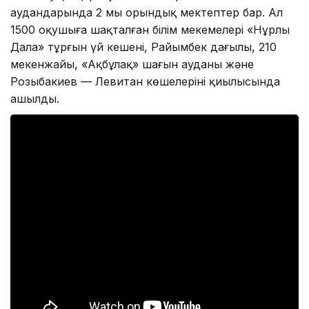
аудандарында 2 мың орындық мектептер бар. Ал
1500 оқушыға шақталған білім мекемелері «Нұрлы
Дала» тұрғын үй кешені, Райымбек даңғылы, 210
мекенжайы, «Ақбұлақ» шағын ауданы және
Розыбакиев — Левитан көшелерінің қиылысында
ашылды.