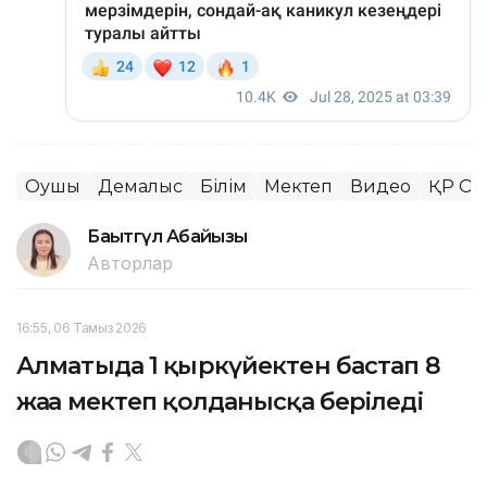
Оқушы
Демалыс
Білім
Мектеп
Видео
ҚР Оқу
Бақытгүл Абайқызы
Авторлар
16:55, 06 Тамыз 2026
Алматыда 1 қыркүйектен бастап 8
жаңа мектеп қолданысқа беріледі