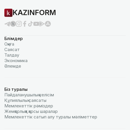
KAZINFORM
Бөлімдер
Оқиға
Саясат
Талдау
Экономика
Әлемде
Біз туралы
Пайдаланушылық келiciм
Құпиялылық саясаты
Мемлекеттік рәміздер
Жемқорлыққа қарсы шаралар
Мемлекеттік сатып алу туралы мәлiметтер