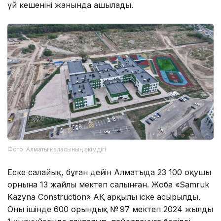
үй кешенінің жанында ашылады.
Фото: Алматы қаласының әкімдігі
Еске салайық, бұған дейін Алматыда 23 100 оқушы
орнына 13 жайлы мектеп салынған. Жоба «Samruk
Kazyna Construction» АҚ арқылы іске асырылды.
Оның ішінде 600 орындық № 97 мектеп 2024 жылдың