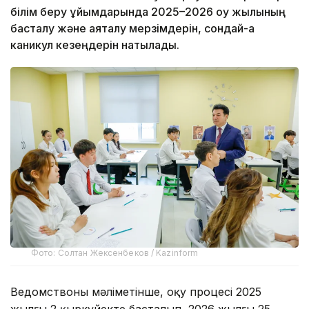
білім беру ұйымдарында 2025–2026 оқу жылының
басталу және аяқталу мерзімдерін, сондай-ақ
каникул кезеңдерін нақтылады.
Фото: Солтан Жексенбеков / Kazinform
Ведомствоның мәліметінше, оқу процесі 2025
жылғы 2 қыркүйекте басталып, 2026 жылғы 25