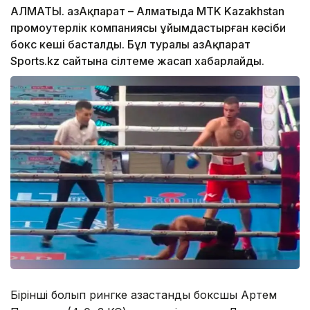
АЛМАТЫ. ҚазАқпарат – Алматыда MTK Kazakhstan
промоутерлік компаниясы ұйымдастырған кәсіби
бокс кеші басталды. Бұл туралы ҚазАқпарат
Sports.kz сайтына сілтеме жасап хабарлайды.
Бірінші болып рингке қазақстандық боксшы Артем