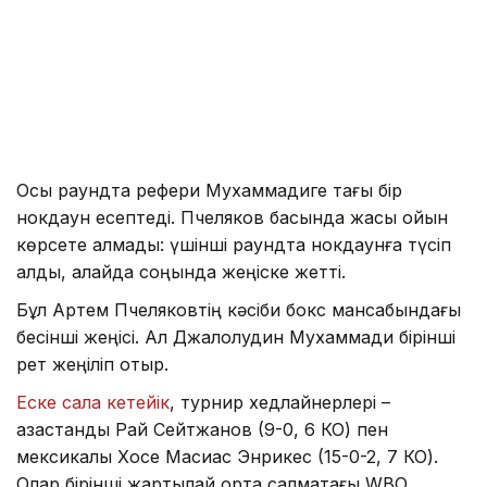
Осы раундта рефери Мухаммадиге тағы бір
нокдаун есептеді. Пчеляков басында жақсы ойын
көрсете алмады: үшінші раундта нокдаунға түсіп
қалды, алайда соңында жеңіске жетті.
Бұл Артем Пчеляковтің кәсіби бокс мансабындағы
бесінші жеңісі. Ал Джалолудин Мухаммади бірінші
рет жеңіліп отыр.
Еске сала кетейік
, турнир хедлайнерлері –
қазақстандық Рай Сейтжанов (9-0, 6 КО) пен
мексикалық Хосе Масиас Энрикес (15-0-2, 7 КО).
Олар бірінші жартылай орта салмақтағы WBO