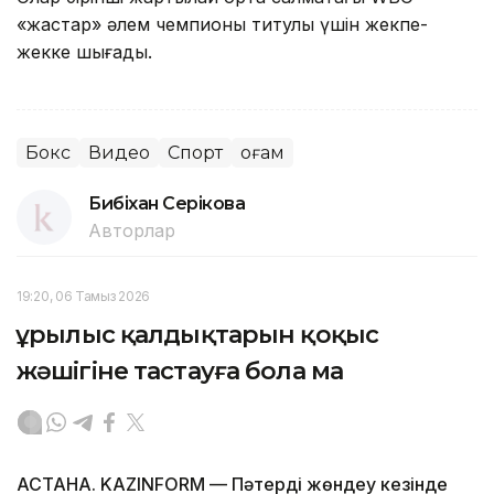
«жастар» әлем чемпионы титулы үшін жекпе-
жекке шығады.
Бокс
Видео
Спорт
Қоғам
Бибіхан Серікова
Авторлар
19:20, 06 Тамыз 2026
Құрылыс қалдықтарын қоқыс
жәшігіне тастауға бола ма
АСТАНА. KAZINFORM — Пәтерді жөндеу кезінде