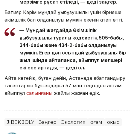
мерзімге рұқсат етіледі, — деді заңгер.
Бақтияр Кәрім мұндай құқықбұзушылық үшін бірнеше
әкімшілік бап қолданылуы мүмкін екенін атап өтті.
— Мұндай жағдайда Әкімшілік
құқықбұзушылық туралы кодекстің 505-бабы,
344-бабы және 434-2-бабы қолданылуы
мүмкін. Егер дәл осындай құқықбұзушылық бір
жыл ішінде қайталанса, айыппұл мөлшері
екі есе артады, — деді ол.
Айта кетейік, бұған дейін, Астанада абаттандыру
талаптарын бұзғандарға 57 млн теңгеден астам
айыппұл
салынғаны
жайлы жазған едік.
JIBEK JOLY
Заңгер
Экология
Қоғам
Қоқыс