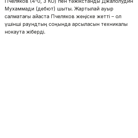
Пчеляков (4-0, 3 КО) пен тәжікстандық Джалолудин
Мухаммади (дебют) шықты. Жартылай ауыр
салмақтағы айқаста Пчеляков жеңіске жетті – ол
үшінші раундтың соңында қарсыласын техникалық
нокаутқа жіберді.