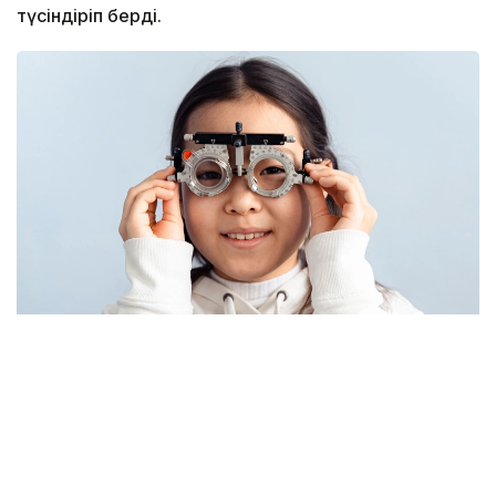
түсіндіріп берді.
Фото: Pexels
Дәрігердің сөзінше, соңғы жылдары балалардың
көзіне түсетін салмақ айтарлықтай артқан.