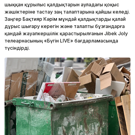
шыққан құрылыс қалдықтарын ауладағы қоқыс
жәшіктеріне тастау заң талаптарына қайшы келеді.
Заңгер Бақтияр Кәрім мұндай қалдықтарды қалай
дұрыс шығару керегін және талапты бұзғандарға
қандай жауапкершілік қарастырылғанын Jibek Joly
телеарнасының «Бүгін LIVE» бағдарламасында
түсіндірді.