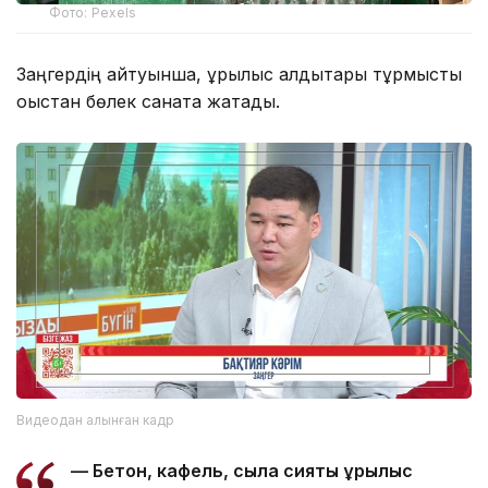
Фото: Pexels
Заңгердің айтуынша, құрылыс қалдықтары тұрмыстық
қоқыстан бөлек санатқа жатады.
Видеодан алынған кадр
— Бетон, кафель, сылақ сияқты құрылыс