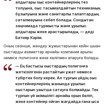
қалдықтары қоқыс контейнерлерінің тез
толуына, қоқыс тасымалдайтын техниканың
бұзылуына және санитарлық талаптардың
сақталмауына себеп болады. Сондықтан
заңнамада тұрмыстық және құрылыс
қалдықтары жеке қарастырылады, — деді
Бақтияр Кәрім.
Оның сөзінше, жөндеу жұмыстарынан кейін шыққан
қоқыстарды азаматтар арнайы компания арқылы
немесе полигонға жеке көлігімен апаруға болады.
— Ең бастысы қоқыстардың полигонға
жеткізілгенін растайтын құжат немесе
түбіртек болу керек. Ал тұрғын үйдің қоқыс
контейнерлерінің жанында құрылыс
қоқыстарын уақытша сақтауға болмайды. Тек
тұрғын үй әкімшілігі арнайы орын бөліп,
жеке контейнер қойған жағдайда ғана қысқа