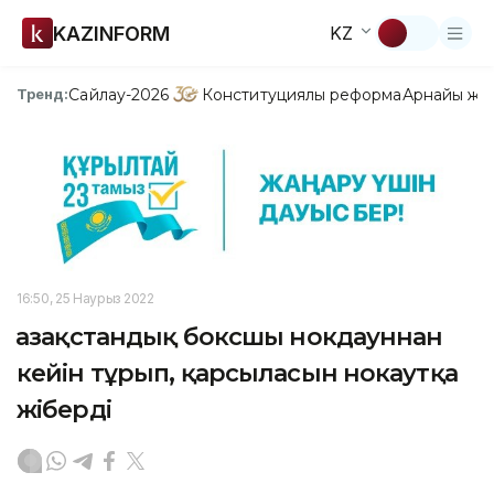
KAZINFORM
KZ
Сайлау-2026
Конституциялық реформа
Арнайы жо
Тренд:
16:50, 25 Наурыз 2022
Қазақстандық боксшы нокдауннан
кейін тұрып, қарсыласын нокаутқа
жіберді