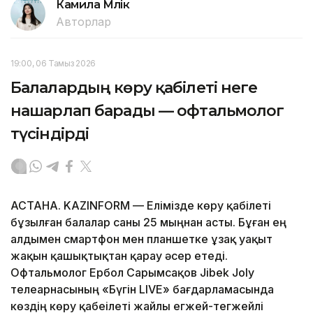
Камила Мүлік
Авторлар
19:00, 06 Тамыз 2026
Балалардың көру қабілеті неге
нашарлап барады — офтальмолог
түсіндірді
АСТАНА. KAZINFORM — Елімізде көру қабілеті
бұзылған балалар саны 25 мыңнан асты. Бұған ең
алдымен смартфон мен планшетке ұзақ уақыт
жақын қашықтықтан қарау әсер етеді.
Офтальмолог Ербол Сарымсақов Jibek Joly
телеарнасының «Бүгін LIVE» бағдарламасында
көздің көру қабеілеті жайлы егжей-тегжейлі