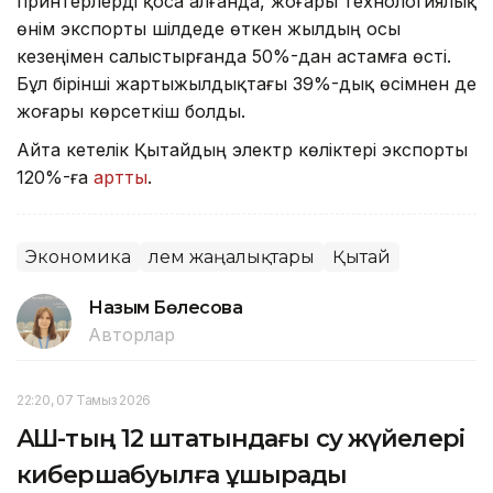
принтерлерді қоса алғанда, жоғары технологиялық
өнім экспорты шілдеде өткен жылдың осы
кезеңімен салыстырғанда 50%-дан астамға өсті.
Бұл бірінші жартыжылдықтағы 39%-дық өсімнен де
жоғары көрсеткіш болды.
Айта кетелік Қытайдың электр көліктері экспорты
120%-ға
артты
.
Экономика
Әлем жаңалықтары
Қытай
Назым Бөлесова
Авторлар
22:20, 07 Тамыз 2026
АҚШ-тың 12 штатындағы су жүйелері
кибершабуылға ұшырады