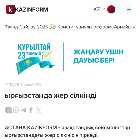
KAZINFORM
KZ
Сайлау-2026
Конституциялық реформа
Арнайы жо
Тренд:
17:12, 26 Тамыз 2025
Қырғызстанда жер сілкінді
АСТАНА.KAZINFORM - Қазақстандық сейсмологтар
Қырғызстандағы жер сілкінісін тіркеді.