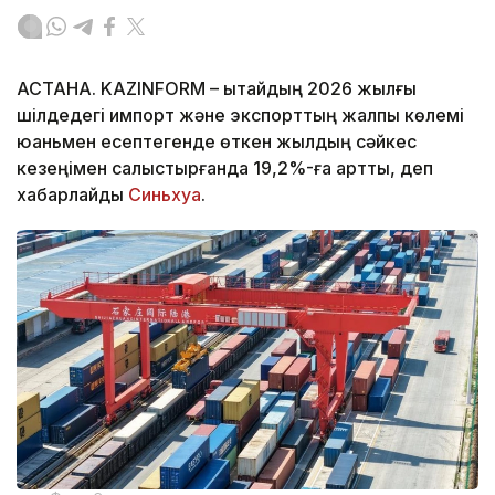
АСТАНА. KAZINFORM – Қытайдың 2026 жылғы
шілдедегі импорт және экспорттың жалпы көлемі
юаньмен есептегенде өткен жылдың сәйкес
кезеңімен салыстырғанда 19,2%-ға артты, деп
хабарлайды
Синьхуа
.