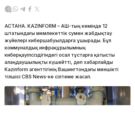
АСТАНА. KAZINFORM – АҚШ-тың кемінде 12
штатындағы мемлекеттік сумен жабдықтау
жүйелері кибершабуылдарға ұшырады. Бұл
коммуналдық инфрақұрылымның
киберқауіпсіздігіндегі осал тұстарға қатысты
алаңдаушылықты күшейтті, деп хабарлайды
Kazinform агенттігінің Вашингтондағы меншікті
тілшісі CBS News-ке сілтеме жасап.