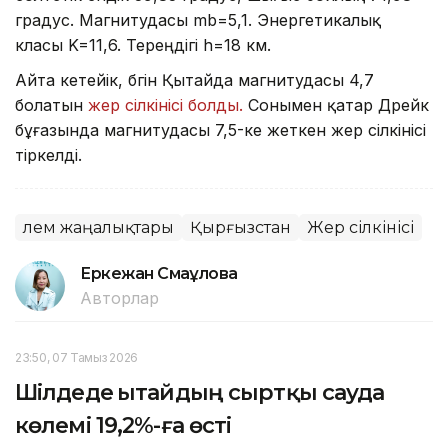
градус. Магнитудасы mb=5,1. Энергетикалық
класы K=11,6. Тереңдігі h=18 км.
Айта кетейік, бүгін Қытайда магнитудасы 4,7
болатын
жер сілкінісі болды.
Сонымен қатар Дрейк
бұғазында магнитудасы 7,5-ке жеткен жер сілкінісі
тіркелді.
Әлем жаңалықтары
Қырғызстан
Жер сілкінісі
Еркежан Смағұлова
Авторлар
23:50, 07 Тамыз 2026
Шілдеде Қытайдың сыртқы сауда
көлемі 19,2%-ға өсті