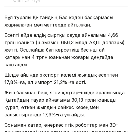
Фото: Синьхуа
Бұл туралы Қытайдың Бас кеден басқармасы
жариялаған мәліметтерде айтылған.
Есепті айда елдің сыртқы сауда айналымы 4,66
трлн юаньға (шамамен 686,3 млрд АҚШ доллары)
жетті. Осылайша бұл көрсеткіш бесінші ай
қатарынан 4 трлн юаньнан жоғары деңгейде
сақталды.
Шілде айында экспорт көлемі жылдық есеппен
17,8%-ға, ал импорт 21,2%-ға өсті.
Жыл басынан бері, яғни қаңтар–шілде аралығында
Қытайдың тауар айналымы 30,13 трлн юаньды
құрап, өткен жылдың сәйкес кезеңімен
салыстырғанда 17,3%-ға ұлғайды.
Сонымен қатар, өнеркәсіптік роботтар мен 3D-