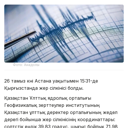
Фото: Анадолы
26 тамыз күні Астана уақытымен 15:31-де
Қырғызстанда жер сілкінісі болды.
Қазақстан Ұлттық ядролық орталығы
Геофизикалық зерттеулер институтының
Қазақстан ұлттық деректер орталығының жедел
дерегі бойынша жер сілкінісінің координаттары:
солтүстік ендік 39,83 градус, шығыс бойлық 71,98