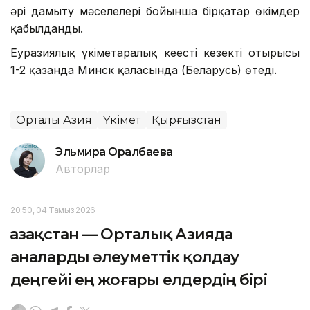
әрі дамыту мәселелері бойынша бірқатар өкімдер
қабылданды.
Еуразиялық үкіметаралық кеңестің кезекті отырысы
1-2 қазанда Минск қаласында (Беларусь) өтеді.
Орталық Азия
Үкімет
Қырғызстан
Эльмира Оралбаева
Авторлар
20:50, 04 Тамыз 2026
Қазақстан — Орталық Азияда
аналарды әлеуметтік қолдау
деңгейі ең жоғары елдердің бірі