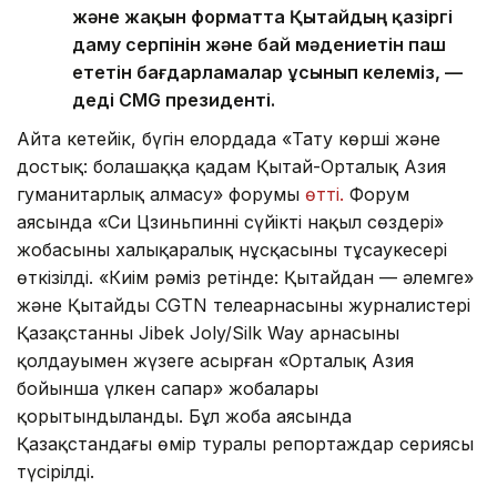
және жақын форматта Қытайдың қазіргі
даму серпінін және бай мәдениетін паш
ететін бағдарламалар ұсынып келеміз, —
деді CMG президенті.
Айта кетейік, бүгін елордада «Тату көрші және
достық: болашаққа қадам Қытай-Орталық Азия
гуманитарлық алмасу» форумы
өтті.
Форум
аясында «Си Цзиньпиннің сүйікті нақыл сөздері»
жобасының халықаралық нұсқасының тұсаукесері
өткізілді. «Киім рәміз ретінде: Қытайдан — әлемге»
және Қытайдың CGTN телеарнасының журналистері
Қазақстанның Jibek Joly/Silk Way арнасының
қолдауымен жүзеге асырған «Орталық Азия
бойынша үлкен сапар» жобалары
қорытындыланды. Бұл жоба аясында
Қазақстандағы өмір туралы репортаждар сериясы
түсірілді.