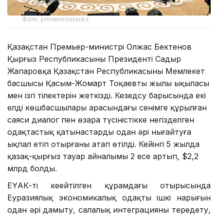
Фото: primeminister.kz
Қазақстан Премьер-министрі Олжас Бектенов
Қырғыз Республикасының Президенті Садыр
Жапаровқа Қазақстан Республикасының Мемлекет
басшысы Қасым-Жомарт Тоқаевтың жылы ықыласы
мен ізгі тілектерін жеткізді. Кезедсу барысында екі
елдің көшбасшылары арасындағы сенімге құрылған
саяси диалог пен өзара түсіністікке негізделген
одақтастық қатынастарды одан әрі нығайтуға
ықпал етіп отырғаны атап өтілді. Кейінгі 5 жылда
қазақ-қырғыз тауар айналымы 2 есе артып, $2,2
млрд болды.
ЕҮАК-тің кеңейтілген құрамдағы отырысында
Еуразиялық экономикалық одақтың ішкі нарығын
одан әрі дамыту, салалық интеграцияны тереңдету,