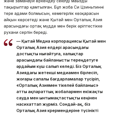
және заманауи өркендеу секілді маңызды
тақырыптар қамтылған. Бұл жоба Си Цзиньпиннің
терең адами болмысын, кемеңгерлік көзқарасын
айқын көрсетеді және Қытай мен Орталық Азия
арасындағы ортақ мүдде мен берік әріптестікке
рухани серпін береді.
— Қытай Медиа корпорациясы Қытай мен
Орталық Азия елдері арасындағы
достықты нығайтуға, халықтар
арасындағы байланысты тереңдетуге
әрдайым күш салып келеді. Біз Орталық
Азиядағы жетекші медиамен бірлесіп,
жоғары сапалы бағдарламалар түсіріп,
«Орталық Азиямен тікелей байланыс»
атты ақпараттық жобалармен екіжақты
сауда мен ынтымақтастықты кеңінен
насихаттап жүрміз. Сондай-ақ, біз
Орталық Азия көрермендеріне түсінікті