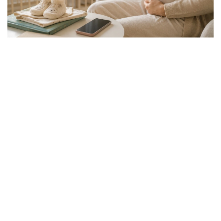
Фото: Еңбек және халықты әлеуметтік қорғау министрлігі
Қазақстан Республикасы Еңбек және халықты
әлеуметтік қорғау министрлігі «Мемлекеттік
әлеуметтік сақтандыру қоры» АҚ арқылы
әлеуметтік төлемдерді тағайындау жүйесін
тұрақты түрде жетілдіріп келеді. Әлеуметтік
төлемдерді тағайындау процесі цифрлық
технологиялар мен жасанды интеллекттің
көмегімен жетілдірілуде. Негізгі мақсат —
төлемдердің нақты құқығы бар азаматтарға әділ әрі
уақытылы тағайындалуын қамтамасыз ету.
— Міндетті әлеуметтік сақтандыру жүйесі
әділдік пен өзара жауапкершілік