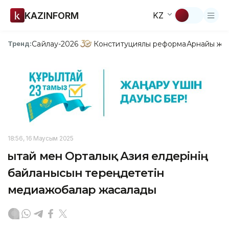
KAZINFORM
KZ
Сайлау-2026
Конституциялық реформа
Арнайы жо
Тренд:
18:56, 16 Маусым 2025
Қытай мен Орталық Азия елдерінің
байланысын тереңдететін
медиажобалар жасалады