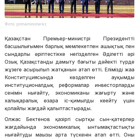
Фото: primeminister.kz
Қазақстан Премьер-министрі Президенттің
басшылығымен барлық мемлекетпен ашықтық пен
сындарлы әріптестікке негізделген Әділетті әрі
Озық Қазақстанды дамыту бағыты дәйекті түрде
жұзеге асырылып жатқанын атап өтті. Еліміздің жаңа
Конституциясында көзделген ауқымды
институционалдық реформалар инвесторлардың
сенімін нығайту, экономиканы жаңғырту және
халықаралық өзара іс-қимылды кеңейту үшін
қолайлы жағдай қалыптастырады.
Олжас Бектенов қазіргі сыртқы сын-қатерлер
жағдайында экономикалық ынтымақтастықты
нығайтудың маңызы арта түскенін атап өтті. Оның