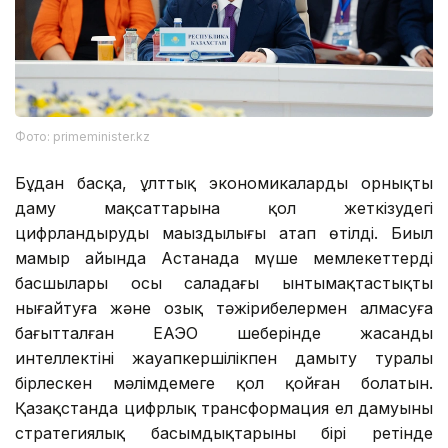
Фото: primeminister.kz
Бұдан басқа, ұлттық экономикалардың орнықты
даму мақсаттарына қол жеткізудегі
цифрландырудың маңыздылығы атап өтілді. Биыл
мамыр айында Астанада мүше мемлекеттердің
басшылары осы саладағы ынтымақтастықты
нығайтуға және озық тәжірибелермен алмасуға
бағытталған ЕАЭО шеңберінде жасанды
интеллектіні жауапкершілікпен дамыту туралы
бірлескен мәлімдемеге қол қойған болатын.
Қазақстанда цифрлық трансформация ел дамуының
стратегиялық басымдықтарының бірі ретінде