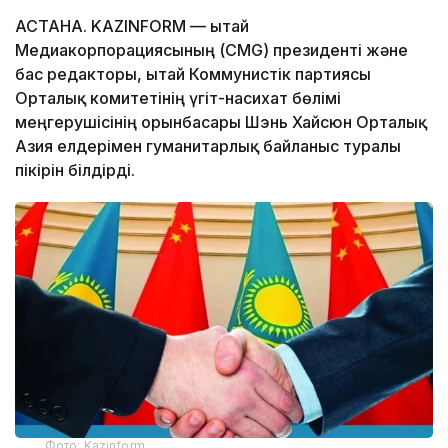
АСТАНА. KAZINFORM — Қытай
Медиакорпорациясының (CMG) президенті және
бас редакторы, Қытай Коммунистік партиясы
Орталық комитетінің үгіт-насихат бөлімі
меңгерушісінің орынбасары Шэнь Хайсюн Орталық
Азия елдерімен гуманитарлық байланыс туралы
пікірін білдірді.
Фото: Kazinform