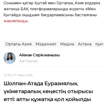
Сонымен қатар Қытай мен Орталық Азия елдерінің
жетекші БАҚ платформаларында жүретін «Мен
Қытайда оқыдым» бағдарламасының басталғаны
жарияланды
.
Орталық Азия
Мәдениет
Медиа
Астана
Қыта
Айжан Серікжанқызы
Авторлар
13:38, 07 Тамыз 2026
Шолпан-Атада Еуразиялық
үкіметаралық кеңестің отырысы
өтті: алты құжатқа қол қойылды