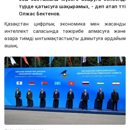
түрде қатысуға шақырамыз, - деп атап өтті
Олжас Бектенов.
Қазақстан цифрлық экономика мен жасанды
интеллект саласында тәжірибе алмасуға және
өзара тиімді ынтымақтастықты дамытуға әрдайым
ашық.