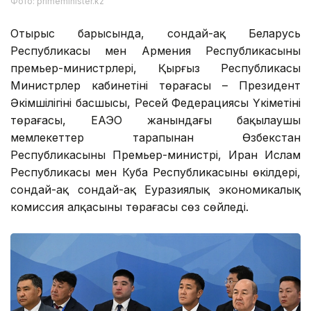
Фото: primeminister.kz
Отырыс барысында, сондай-ақ Беларусь
Республикасы мен Армения Республикасының
премьер-министрлері, Қырғыз Республикасы
Министрлер кабинетінің төрағасы – Президент
Әкімшілігінің басшысы, Ресей Федерациясы Үкіметінің
төрағасы, ЕАЭО жанындағы бақылаушы
мемлекеттер тарапынан Өзбекстан
Республикасының Премьер-министрі, Иран Ислам
Республикасы мен Куба Республикасының өкілдері,
сондай-ақ сондай-ақ Еуразиялық экономикалық
комиссия алқасының төрағасы сөз сөйледі.