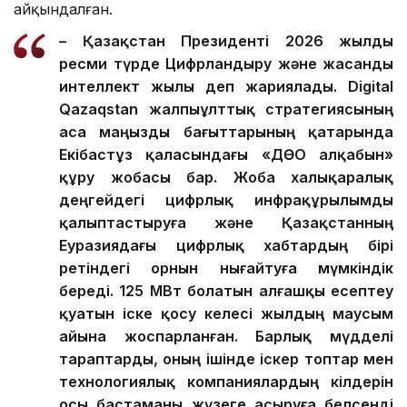
айқындалған.
– Қазақстан Президенті 2026 жылды
ресми түрде Цифрландыру және жасанды
интеллект жылы деп жариялады. Digital
Qazaqstan жалпыұлттық стратегиясының
аса маңызды бағыттарының қатарында
Екібастұз қаласындағы «ДӨО алқабын»
құру жобасы бар. Жоба халықаралық
деңгейдегі цифрлық инфрақұрылымды
қалыптастыруға және Қазақстанның
Еуразиядағы цифрлық хабтардың бірі
ретіндегі орнын нығайтуға мүмкіндік
береді. 125 МВт болатын алғашқы есептеу
қуатын іске қосу келесі жылдың маусым
айына жоспарланған. Барлық мүдделі
тараптарды, оның ішінде іскер топтар мен
технологиялық компаниялардың өкілдерін
осы бастаманы жүзеге асыруға белсенді