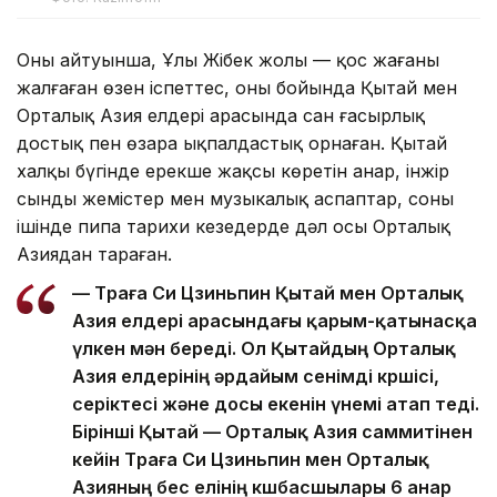
Оның айтуынша, Ұлы Жібек жолы — қос жағаны
жалғаған өзен іспеттес, оның бойында Қытай мен
Орталық Азия елдері арасында сан ғасырлық
достық пен өзара ықпалдастық орнаған. Қытай
халқы бүгінде ерекше жақсы көретін анар, інжір
сынды жемістер мен музыкалық аспаптар, соның
ішінде пипа тарихи кезеңдерде дәл осы Орталық
Азиядан тараған.
— Төраға Си Цзиньпин Қытай мен Орталық
Азия елдері арасындағы қарым-қатынасқа
үлкен мән береді. Ол Қытайдың Орталық
Азия елдерінің әрдайым сенімді көршісі,
серіктесі және досы екенін үнемі атап өтеді.
Бірінші Қытай — Орталық Азия саммитінен
кейін Төраға Си Цзиньпин мен Орталық
Азияның бес елінің көшбасшылары 6 анар