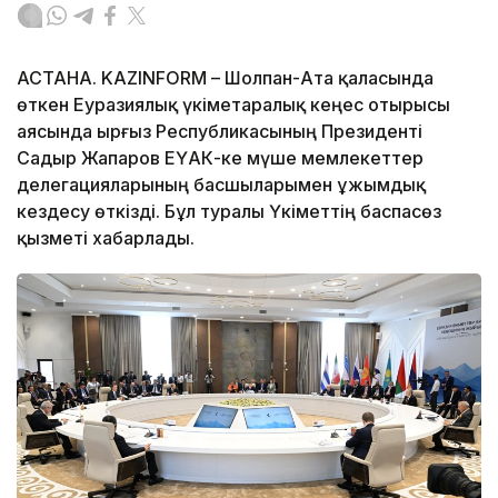
АСТАНА. KAZINFORM – Шолпан-Ата қаласында
өткен Еуразиялық үкіметаралық кеңес отырысы
аясында Қырғыз Республикасының Президенті
Садыр Жапаров ЕҮАК-ке мүше мемлекеттер
делегацияларының басшыларымен ұжымдық
кездесу өткізді. Бұл туралы Үкіметтің баспасөз
қызметі хабарлады.