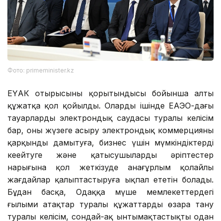
Фото: primeminister.kz
ЕҮАК отырысының қорытындысы бойынша алты
құжатқа қол қойылды. Олардың ішінде ЕАЭО-дағы
тауарлардың электрондық саудасы туралы келісім
бар, оны жүзеге асыру электрондық коммерцияны
қарқынды дамытуға, бизнес үшін мүмкіндіктерді
кеңейтуге және қатысушылардың әріптестер
нарығына қол жеткізуде анағұрлым қолайлы
жағдайлар қалыптастыруға ықпал ететін болады.
Бұдан басқа, Одаққа мүше мемлекеттердегі
ғылыми атақтар туралы құжаттарды өзара тану
туралы келісім, сондай-ақ ынтымақтастықты одан