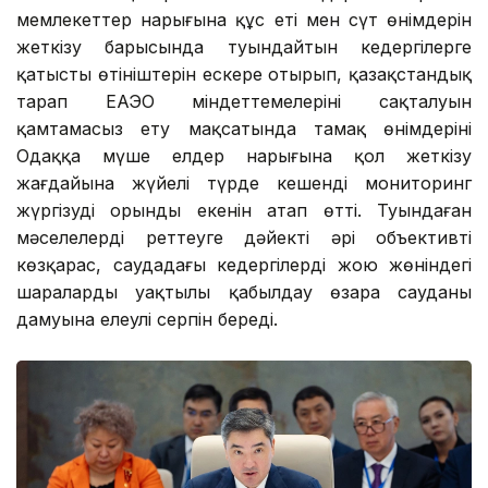
мемлекеттер нарығына құс еті мен сүт өнімдерін
жеткізу барысында туындайтын кедергілерге
қатысты өтініштерін ескере отырып, қазақстандық
тарап ЕАЭО міндеттемелерінің сақталуын
қамтамасыз ету мақсатында тамақ өнімдерінің
Одаққа мүше елдер нарығына қол жеткізу
жағдайына жүйелі түрде кешенді мониторинг
жүргізудің орынды екенін атап өтті. Туындаған
мәселелерді реттеуге дәйекті әрі объективті
көзқарас, саудадағы кедергілерді жою жөніндегі
шараларды уақтылы қабылдау өзара сауданың
дамуына елеулі серпін береді.