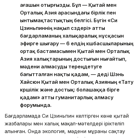
ағашын отырғызды. Бұл — Қытай мен
Орталық Азия арасындағы бірлік пен
ынтымақтастықтың белгісі. Бүгін «Си
Цзиньпиннің нақыл сөздері» атты
бағдарламаның халықаралық нұсқасын
эфирге шығару — 6 елдің көшбасшыларының
ортақ бастамасымен Қытай мен Орталық
Азия халықтарының достығын нығайтып,
мәдени алмасуды тереңдетуге
бағытталған нақты қадам, — деді Шэнь
Хайсюн Қытай мен Орталық Азияның «Тату
көршілік және достық: болашаққа бірге
қадам» атты гуманитарлық алмасу
форумында.
Бағдарламада Си Цзиньпин келтірген көне қытай
жазбалары мен халық мақал-мәтелдері іріктеліп
алынған. Онда экология, мәдени мұраны сақтау