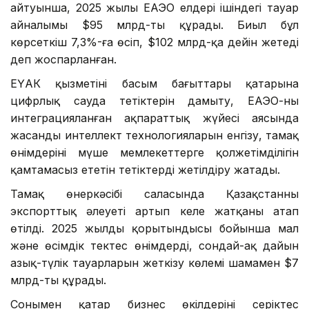
айтуынша, 2025 жылы ЕАЭО елдері ішіндегі тауар
айналымы $95 млрд-ты құрады. Биыл бұл
көрсеткіш 7,3%-ға өсіп, $102 млрд-қа дейін жетеді
деп жоспарланған.
ЕҮАК қызметінің басым бағыттары қатарына
цифрлық сауда тетіктерін дамыту, ЕАЭО-ның
интеграцияланған ақпараттық жүйесі аясында
жасанды интеллект технологияларын енгізу, тамақ
өнімдерінің мүше мемлекеттерге қолжетімділігін
қамтамасыз ететін тетіктерді жетілдіру жатады.
Тамақ өнеркәсібі саласында Қазақстанның
экспорттық әлеуеті артып келе жатқаны атап
өтілді. 2025 жылдың қорытындысы бойынша мал
және өсімдік тектес өнімдерді, сондай-ақ дайын
азық-түлік тауарларын жеткізу көлемі шамамен $7
млрд-ты құрады.
Сонымен қатар бизнес өкілдерінің серіктес