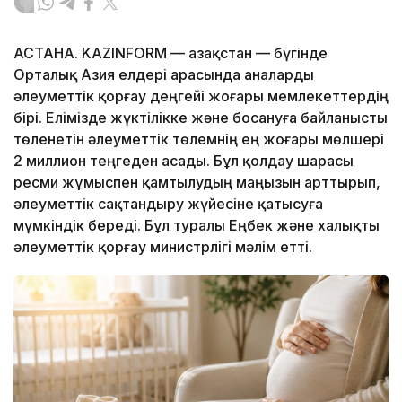
АСТАНА. KAZINFORM — Қазақстан — бүгінде
Орталық Азия елдері арасында аналарды
әлеуметтік қорғау деңгейі жоғары мемлекеттердің
бірі. Елімізде жүктілікке және босануға байланысты
төленетін әлеуметтік төлемнің ең жоғары мөлшері
2 миллион теңгеден асады. Бұл қолдау шарасы
ресми жұмыспен қамтылудың маңызын арттырып,
әлеуметтік сақтандыру жүйесіне қатысуға
мүмкіндік береді. Бұл туралы Еңбек және халықты
әлеуметтік қорғау министрлігі мәлім етті.