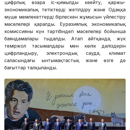
цифрлық өзара іс-қимылды кеңейту, қаржы-
экономикалық тетіктерді жетілдіру және Одаққа
мүше мемлекеттердің бірлескен жұмысын үйлестіру
мәселелері қаралды. Еуразиялық экономикалық
комиссияның күн тәртібіндегі мәселелер бойынша
баяндамалары тыңдалды. Атап айтқанда, жүк
теміржол тасымалдары мен көлік дәліздерін
цифрландыру, электрондық сауда, климат
саласындағы ынтымақтастық және өзге де
бағыттар талқыланды.