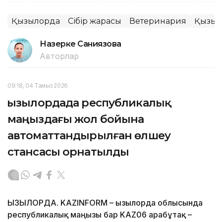
Қызылорда
Сібір жарасы
Ветеринария
Қызыл
Назерке Саниязова
Авторлар
09:18, 04 Тамыз 2026
Қызылордада республикалық
маңыздағы жол бойына
автоматтандырылған өлшеу
стансасы орнатылды
ҚЫЗЫЛОРДА. KAZINFORM – Қызылорда облысында
республикалық маңызы бар KAZ06 Қарабұтақ –