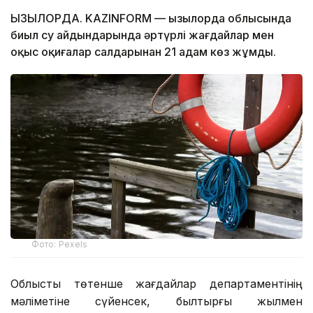
ҚЫЗЫЛОРДА. KAZINFORM — Қызылорда облысында
биыл су айдындарында әртүрлі жағдайлар мен
оқыс оқиғалар салдарынан 21 адам көз жұмды.
Фото: Pexels
Облыстық төтенше жағдайлар департаментінің
мәліметіне сүйенсек, былтырғы жылмен