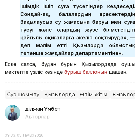
ішімдік ішіп суға түсетіндер кездеседі.
Сондай-ақ, балалардың ересектердің
бақылаусыз су жағасына баруы мен суға
түсуі және олардың жүзе білмегендігі
қайғылы оқиғаларға әкеліп соқтыруда», —
деп мәлім етті Қызылорда облыстық
төтенше жағдайлар департаментінен.
Еске салсақ, бұдан бұрын Қызылордада оқушы
мектепте үзіліс кезінде
бұрыш баллонын
шашқан.
Суға шомылу
Қызылорда
Өлім-жітім
Қызылорд
Әділжан Үмбет
Авторлар
09:33, 05 Тамыз 2026