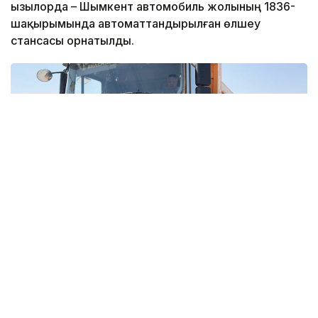
Қызылорда – Шымкент автомобиль жолының 1836-
шақырымында автоматтандырылған өлшеу
стансасы орнатылды.
Фото: Аягөз Ізбасарова \ Kazinform
«ҚазАвтоЖол» ҰК» АҚ мәлімдегендей, бұл жүйе
ауыр жүк көліктерінің салмақ параметрлерін
қозғалыс барысында автоматты түрде өлшеуге