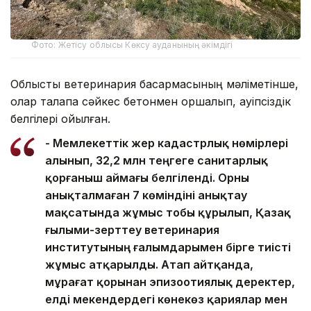
Фото: Жетісу облысы Көксу ауданының әкімдігі
Облыстық ветеринария басқармасының мәліметінше,
олар талапқа сәйкес бетонмен қоршалып, қауіпсіздік
белгілері қойылған.
- Мемлекеттік жер кадастрлық нөмірлері
алынып, 32,2 млн теңгеге санитарлық
қорғаныш аймағы белгіленді. Орны
анықталмаған 7 көміндіні анықтау
мақсатында жұмыс тобы құрылып, Қазақ
ғылыми-зерттеу ветеринария
институтының ғалымдарымен бірге тиісті
жұмыс атқарылды. Атап айтқанда,
мұрағат қорынан эпизоотиялық деректер,
елді мекендердегі көнекөз қариялар мен