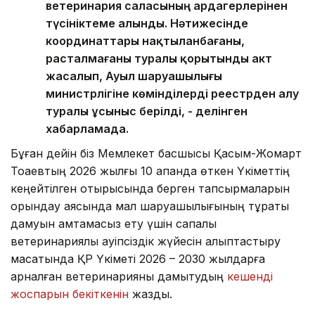
ветеринария саласының ардагерлерінен
түсініктеме алынды. Нәтижесінде
координаттары нақтыланбағаны,
расталмағаны туралы қорытынды акт
жасалып, Ауыл шаруашылығы
министрлігіне көмінділерді реестрден алу
туралы ұсыныс берілді, - делінген
хабарламада.
Бұған дейін біз Мемлекет басшысы Қасым-Жомарт
Тоқаевтың 2026 жылғы 10 ақпанда өткен Үкіметтің
кеңейтілген отырысында берген тапсырмаларын
орындау аясында мал шаруашылығының тұрақты
дамуын қамтамасыз ету үшін сапалы
ветеринариялық қауіпсіздік жүйесін қалыптастыру
мақсатында ҚР Үкіметі 2026 – 2030 жылдарға
арналған ветеринарияны дамытудың
кешенді
жоспарын бекіткенін
жаздық.