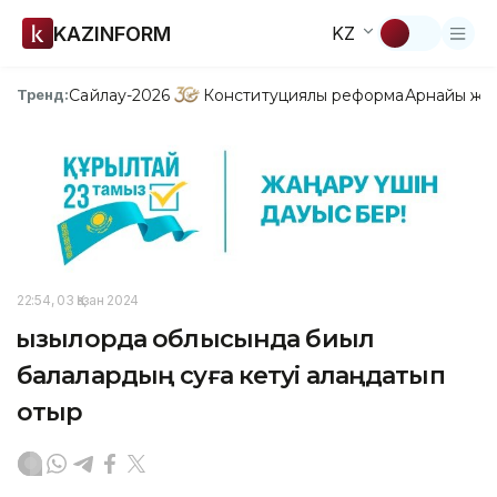
KAZINFORM
KZ
Сайлау-2026
Конституциялық реформа
Арнайы жо
Тренд:
22:54, 03 Қазан 2024
Қызылорда облысында биыл
балалардың суға кетуі алаңдатып
отыр