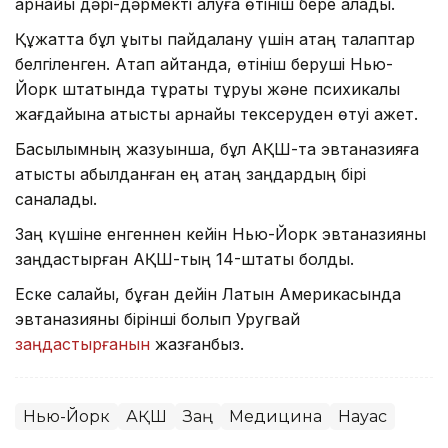
арнайы дәрі-дәрмекті алуға өтініш бере алады.
Құжатта бұл құқықты пайдалану үшін қатаң талаптар
белгіленген. Атап айтқанда, өтініш беруші Нью-
Йорк штатында тұрақты тұруы және психикалық
жағдайына қатысты арнайы тексеруден өтуі қажет.
Басылымның жазуынша, бұл АҚШ-та эвтаназияға
қатысты қабылданған ең қатаң заңдардың бірі
саналады.
Заң күшіне енгеннен кейін Нью-Йорк эвтаназияны
заңдастырған АҚШ-тың 14-штаты болды.
Еске салайық, бұған дейін Латын Америкасында
эвтаназияны бірінші болып Уругвай
заңдастырғанын
жазғанбыз.
Нью-Йорк
АҚШ
Заң
Медицина
Науқас