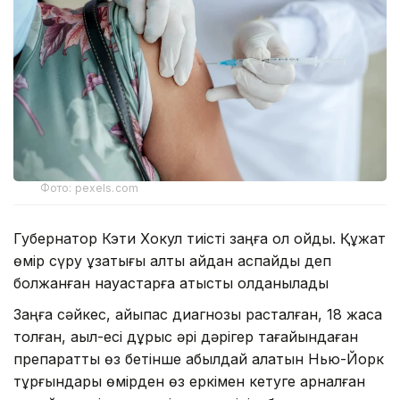
Фото: pexels.com
Губернатор Кэти Хокул тиісті заңға қол қойды. Құжат
өмір сүру ұзақтығы алты айдан аспайды деп
болжанған науқастарға қатысты қолданылады
Заңға сәйкес, айықпас диагнозы расталған, 18 жасқа
толған, ақыл-есі дұрыс әрі дәрігер тағайындаған
препаратты өз бетінше қабылдай алатын Нью-Йорк
тұрғындары өмірден өз еркімен кетуге арналған