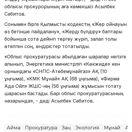
облысы прокурорының аға көмекшісі Асылбек
Сәбитов.
Сонымен бірге Қылмыстық кодекстің «Жер қойнауын
өз бетінше пайдалану», «Жерді бүлдіру» баптары
бойынша сотқа дейінгі тергеу жүріп, залал толық
өтелген соң, өндірістер тоқтатылды.
«Облыс прокуратурасы қабылдаған шаралар негізге
алынып, Энергетика министрлігі «Көкжиде» кен
орнындағы «СНПС-Ақтөбемұнайгаз» АҚ (10
ұңғыма), «КМК Мұнай» АҚ (68 ұңғыма), «Фирма
Ада Ойл» ЖШС-нің (56 ұңғыма) жұмысын тоқтату
шарасын бастады. Бәрі облыс прокуратурасының
назарында», - деді Асылбек Сәбитов.
Аймақ
Прокуратура
Заң
Экология
Мұнай
Ақ