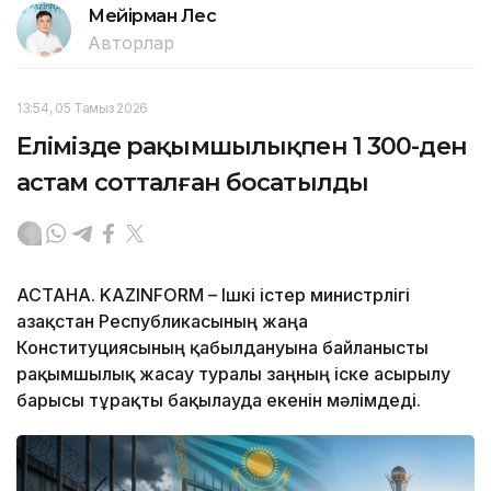
Мейірман Лес
Авторлар
13:54, 05 Тамыз 2026
Елімізде рақымшылықпен 1 300-ден
астам сотталған босатылды
АСТАНА. KAZINFORM – Ішкі істер министрлігі
Қазақстан Республикасының жаңа
Конституциясының қабылдануына байланысты
рақымшылық жасау туралы заңның іске асырылу
барысы тұрақты бақылауда екенін мәлімдеді.