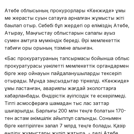
Ақтөбе облысының прокурорлары «Көкжиде» құмы
ме жерасты суын сақтауға арналған жұмысты жіті
бақылап отыр. Себебі бұл жердегі қор еліміздің Ақтөбе,
Атырау, Маңғыстау облыстарын сапалы ауыз
сумен қамтуға мүмкіндік береді. Әрі мемлекеттік
табиғи қорық қорының тізіміне алынған.
«Бас прокуратураның тапсырмасы бойынша облыс
прокуратурасы уәкілетті мемлекеттік органдармен
бірге жер қойнауын пайдаланушыларды тексеріп
отырады. Мұнда заңсыздықтар тіркелді. «Көкжиде»
құмы ластанған, авариялық жағдай экологтарға
хабарланбады. Өндірістік қауіпсіздік те ескерілмеді.
Тіпті асмосфераға шамадан тыс лас заттар
шығарылды. Барлығы 200 млн теңге болатын 170-
тен астам әкімшілік айыппұл салынды. Сонымен
бірге келтірілген залал 7 млрд теңге болады. Қазір
өндіру жұмыстары жүріп жатыр», - деді Ақтөбе