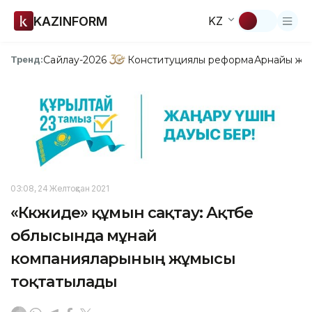
KAZINFORM
KZ
Сайлау-2026
Конституциялық реформа
Арнайы жо
Тренд:
03:08, 24 Желтоқсан 2021
«Көкжиде» құмын сақтау: Ақтөбе
облысында мұнай
компанияларының жұмысы
тоқтатылады