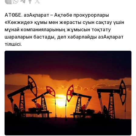
АҚТӨБЕ. ҚазАқпарат – Ақтөбе прокурорлары
«Көкжиде» құмы мен жерасты суын сақтау үшін
мұнай компанияларының жұмысын тоқтату
шараларын бастады, деп хабарлайды ҚазАқпарат
тілшісі.