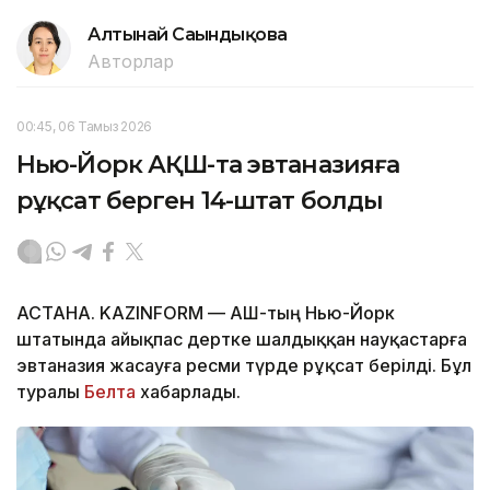
Алтынай Сағындықова
Авторлар
00:45, 06 Тамыз 2026
Нью-Йорк АҚШ-та эвтаназияға
рұқсат берген 14-штат болды
АСТАНА. KAZINFORM — АҚШ-тың Нью-Йорк
штатында айықпас дертке шалдыққан науқастарға
эвтаназия жасауға ресми түрде рұқсат берілді. Бұл
туралы
Белта
хабарлады.