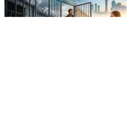
Коллаж: Kazinform/ Nano Banana/ Canva
ІІМ мәліметінше, заң күшіне енген алғашқы күннен
бастап барлық аумақтық бөлімшелерде жүйелі жұмыс
ұйымдастырылған.
«Заң күшіне енген алғашқы күннен бастап
барлық аумақтық бөлімшелерде жүйелі
жұмыс ұйымдастырылды. Біз күн сайын
материалдардың уақытылы дайындалуын,
олардың соттарға жолдануын және