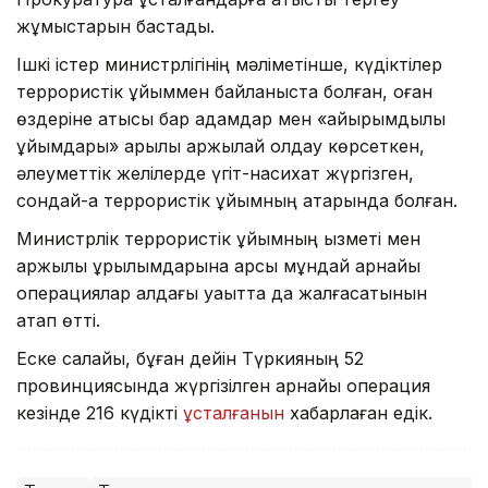
жұмыстарын бастады.
Ішкі істер министрлігінің мәліметінше, күдіктілер
террористік ұйыммен байланыста болған, оған
өздеріне қатысы бар адамдар мен «қайырымдылық
ұйымдары» арқылы қаржылай қолдау көрсеткен,
әлеуметтік желілерде үгіт-насихат жүргізген,
сондай-ақ террористік ұйымның қатарында болған.
Министрлік террористік ұйымның қызметі мен
қаржылық құрылымдарына қарсы мұндай арнайы
операциялар алдағы уақытта да жалғасатынын
атап өтті.
Еске салайық, бұған дейін Түркияның 52
провинциясында жүргізілген арнайы операция
кезінде 216 күдікті
ұсталғанын
хабарлаған едік.