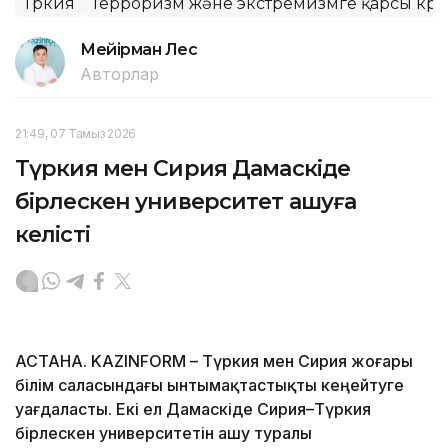
Түркия
Терроризм және экстремизмге қарсы күре
Мейірман Лес
Авторлар
21:49, 07 Тамыз 2026
Түркия мен Сирия Дамаскіде
бірлескен университет ашуға
келісті
АСТАНА. KAZINFORM – Түркия мен Сирия жоғары
білім саласындағы ынтымақтастықты кеңейтуге
уағдаласты. Екі ел Дамаскіде Сирия–Түркия
бірлескен университетін ашу туралы