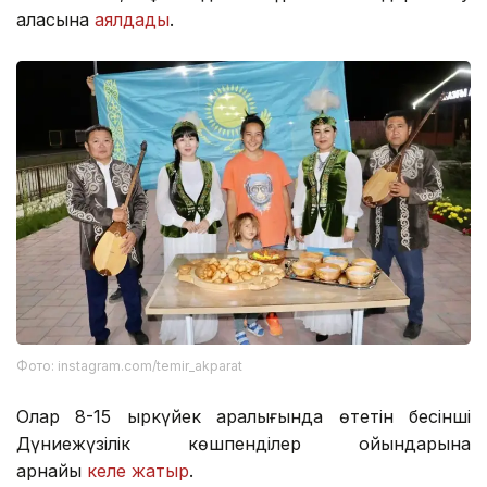
қаласына
аялдады
.
Фото: instagram.com/temir_akparat
Олар 8-15 қыркүйек аралығында өтетін бесінші
Дүниежүзілік көшпенділер ойындарына
арнайы
келе жатыр
.