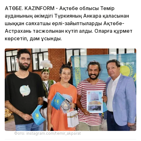
АҚТӨБЕ. KAZINFORM - Ақтөбе облысы Темір
ауданының әкімдігі Түркияның Анкара қаласынан
шыққан саяхатшы ерлі-зайыптыларды Ақтөбе-
Астрахань тасжолынан күтіп алды. Оларға құрмет
көрсетіп, дәм ұсынды.
Фото: instagram.com/temir_akparat