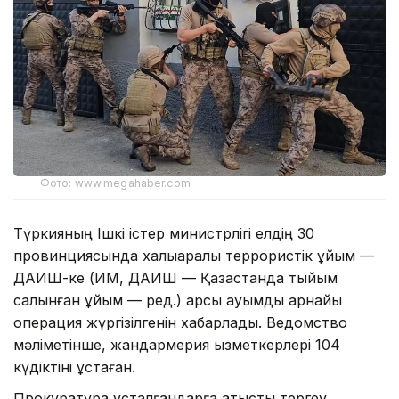
Фото: www.megahaber.com
Түркияның Ішкі істер министрлігі елдің 30
провинциясында халықаралық террористік ұйым —
ДАИШ-ке (ИМ, ДАИШ — Қазақстанда тыйым
салынған ұйым — ред.) қарсы ауқымды арнайы
операция жүргізілгенін хабарлады. Ведомство
мәліметінше, жандармерия қызметкерлері 104
күдіктіні ұстаған.
Прокуратура ұсталғандарға қатысты тергеу