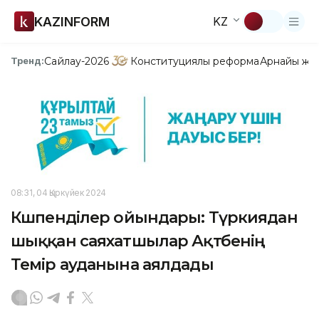
KAZINFORM
KZ
Сайлау-2026
Конституциялық реформа
Арнайы жо
Тренд:
08:31, 04 Қыркүйек 2024
Көшпенділер ойындары: Түркиядан
шыққан саяхатшылар Ақтөбенің
Темір ауданына аялдады