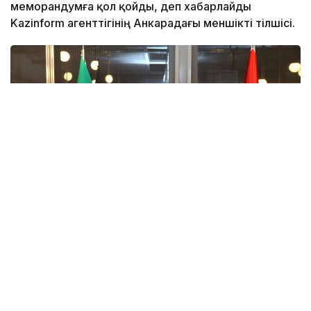
меморандумға қол қойды, деп хабарлайды
Kazinform агенттігінің Анкарадағы меншікті тілшісі.
Фото: dailysabah.com
Түркияның Жоғары білім кеңесі (YÖK) мен
Сирияның Жоғары білім және ғылыми зерттеулер
министрлігі өзара түсіністік туралы меморандумға