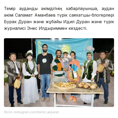
Темір аудандық әкімдігінің хабарлауынша, аудан
әкімі Саламат Аманбаев түрік саяхатшы-блогерлері
Бурак Дуран және жұбайы Идил Дуран және түрік
журналисі Энес Илдыриммен кездесті.
Фото: instagram.com/temir_akparat