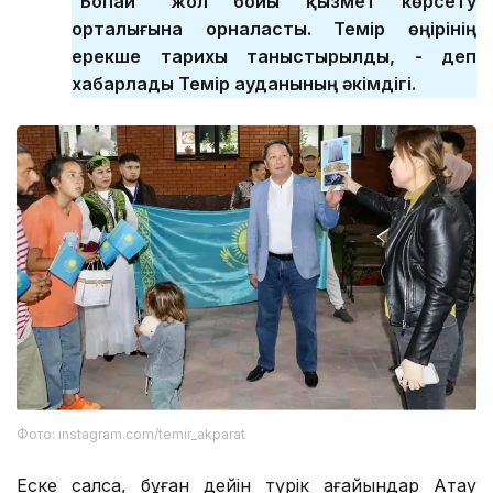
“Бопай” жол бойы қызмет көрсету
орталығына орналасты. Темір өңірінің
ерекше тарихы таныстырылды, - деп
хабарлады Темір ауданының әкімдігі.
Фото: instagram.com/temir_akparat
Еске салсақ, бұған дейін түрік ағайындар Ақтау