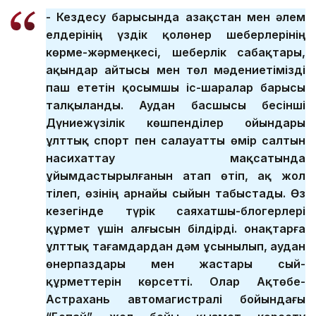
- Кездесу барысында Қазақстан мен әлем
елдерінің үздік қолөнер шеберлерінің
көрме-жәрмеңкесі, шеберлік сабақтары,
ақындар айтысы мен төл мәдениетімізді
паш ететін қосымшы іс-шаралар барысы
талқыланды. Аудан басшысы бесінші
Дүниежүзілік көшпенділер ойындары
ұлттық спорт пен салауатты өмір салтын
насихаттау мақсатында
ұйымдастырылғанын атап өтіп, ақ жол
тілеп, өзінің арнайы сыйын табыстады. Өз
кезегінде түрік саяхатшы-блогерлері
құрмет үшін алғысын білдірді. Қонақтарға
ұлттық тағамдардан дәм ұсынылып, аудан
өнерпаздары мен жастары сый-
құрметтерін көрсетті. Олар Ақтөбе-
Астрахань автомагистралі бойындағы