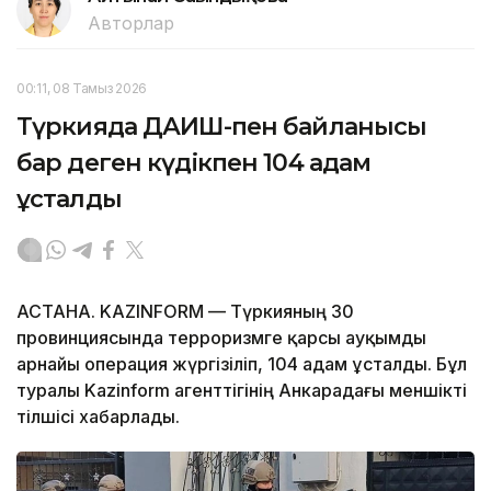
Авторлар
00:11, 08 Тамыз 2026
Түркияда ДАИШ-пен байланысы
бар деген күдікпен 104 адам
ұсталды
АСТАНА. KAZINFORM — Түркияның 30
провинциясында терроризмге қарсы ауқымды
арнайы операция жүргізіліп, 104 адам ұсталды. Бұл
туралы Kazinform агенттігінің Анкарадағы меншікті
тілшісі хабарлады.