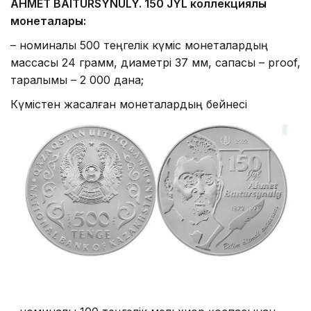
AHMET BAITURSYNULY. 150 JYL коллекциялық
монеталары:
– номиналы 500 теңгелік күміс монеталардың
массасы 24 грамм, диаметрі 37 мм, сапасы – proof,
таралымы – 2 000 дана;
Күмістен жасалған монеталардың бейнесі