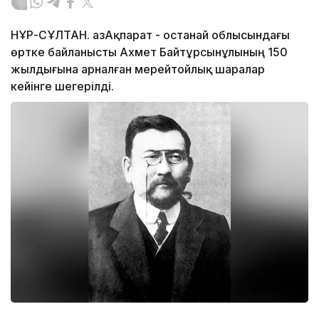
НҰР-СҰЛТАН. ҚазАқпарат - Қостанай облысындағы
өртке байланысты Ахмет Байтұрсынұлының 150
жылдығына арналған мерейтойлық шаралар
кейінге шегерілді.