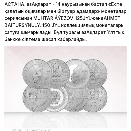
АСТАНА. ҚазАқпарат - 14 наурызынан бастап «Есте
қалатын оқиғалар мен біртуар адамдар» монеталар
сериясынан MUHTAR ÁÝEZOV. 125JYLжәнеAHMET
BAITURSYNULY. 150 JYL коллекциялық монеталары
сатуға шығарылады. Бұл туралы ҚазАқпарат Ұлттық
банкке сілтеме жасап хабарлайды.
Фото: nationalbank.kz