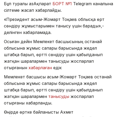
Бұл туралы ҚазАқпарат
БОРТ №1
Telegram каналына
сілтеме жасап хабарлайды.
«Президент Қасым-Жомарт Тоқаев облысқа өрт
сөндіру жұмыстарымен танысу үшін барады»,-
делінген хабарламада.
Осыған дейін Мемлекет басшысының Қостанай
облысына жұмыс сапары барысында жедел
штабқа барып, өртті сөндіру үшін қабылданып
жатқан шаралармен танысуды жоспарлап
отырғанын
хабарлаған
едік
Мемлекет басшысы Қасым-Жомарт Тоқаев Қостанай
облысына жұмыс сапары барысында жедел
штабқа барып, өртті сөндіру үшін қабылданып
жатқан шаралармен
танысуды
жоспарлап
отырғаны хабарланды.
Өңірде өртке байланысты Ахмет