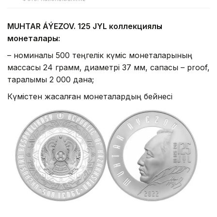
MUHTAR ÁÝEZOV. 125 JYL коллекциялық
монеталары:
– номиналы 500 теңгелік күміс монеталарының
массасы 24 грамм, диаметрі 37 мм, сапасы – proof,
таралымы 2 000 дана;
Күмістен жасалған монеталардың бейнесі