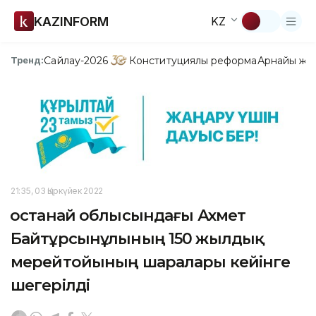
KAZINFORM
KZ
Сайлау-2026
Конституциялық реформа
Арнайы жо
Тренд:
21:35, 03 Қыркүйек 2022
Қостанай облысындағы Ахмет
Байтұрсынұлының 150 жылдық
мерейтойының шаралары кейінге
шегерілді