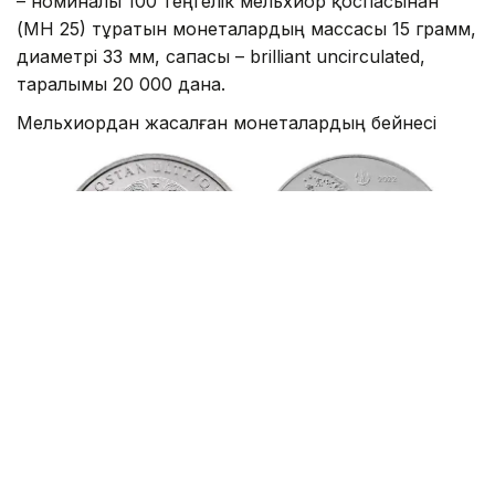
– номиналы 100 теңгелік мельхиор қоспасынан
(МН 25) тұратын монеталардың массасы 15 грамм,
диаметрі 33 мм, сапасы – brilliant uncirculated,
таралымы 20 000 дана.
Мельхиордан жасалған монеталардың бейнесі