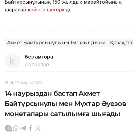
Байтұрсынұлының 150 жылдық мерейтойының
шаралар
кейінге шегерілді
.
Ахмет Байтұрсынұлының 150 жылдығы
Қазақстан
без автора
Авторлар
16:14, 13 Наурыз 2023
14 наурыздан бастап Ахмет
Байтұрсынұлы мен Мұхтар Әуезов
монеталары сатылымға шығады