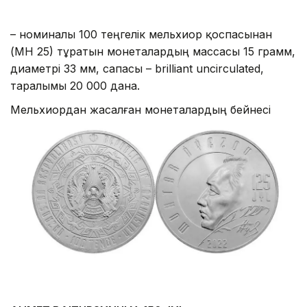
– номиналы 100 теңгелік мельхиор қоспасынан
(МН 25) тұратын монеталардың массасы 15 грамм,
диаметрі 33 мм, сапасы – brilliant uncirculated,
таралымы 20 000 дана.
Мельхиордан жасалған монеталардың бейнесі