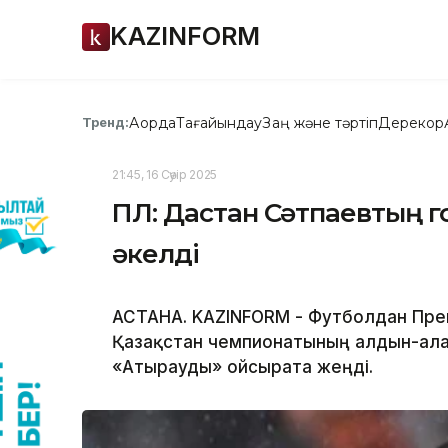
KAZINFORM
Ақорда
Тағайындау
Заң және тәртіп
Дерекқор
Тренд:
21:45, 16 Сәуір 2025
ҚПЛ: Дастан Сәтпаевтың г
әкелді
АСТАНА. KAZINFORM - Футболдан Пре
Қазақстан чемпионатының алдын-ала 
«Атырауды» ойсырата жеңді.