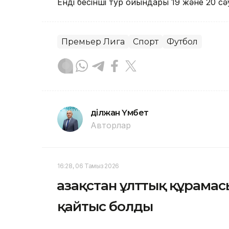
Енді бесінші тур ойындары 19 және 20 сәуі
Премьер Лига
Спорт
Футбол
Әділжан Үмбет
Авторлар
16:28, 06 Тамыз 2026
Қазақстан ұлттық құрам
қайтыс болды