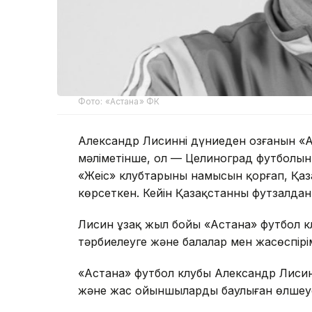
Фото: «Астана» ФК
Александр Лисиннің дүниеден озғанын «А
мәліметінше, ол — Целиноград футболын
«Жеңіс» клубтарының намысын қорғап, Қа
көрсеткен. Кейін Қазақстанның футзалда
Лисин ұзақ жыл бойы «Астана» футбол кл
тәрбиелеуге және балалар мен жасөспірі
«Астана» футбол клубы Александр Лисинні
және жас ойыншыларды баулыған өлшеусіз 