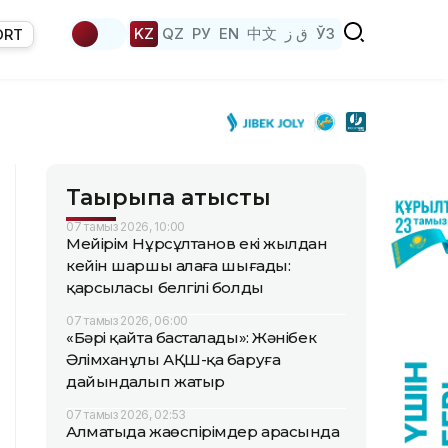
KZ
QZ
РУ
EN
中文
ق ز
ЎЗ
ORT
Тақырыпқа қатысты
07 тамыз 2026, 10:00
Мейірім Нұрсұлтанов екі жылдан
кейін шаршы алаңға шығады:
қарсыласы белгілі болды
07 тамыз 2026, 06:00
«Бәрі қайта басталады»: Жәнібек
Әлімханұлы АҚШ-қа баруға
дайындалып жатыр
07 тамыз 2026, 02:53
Алматыда жаөспірімдер арасында