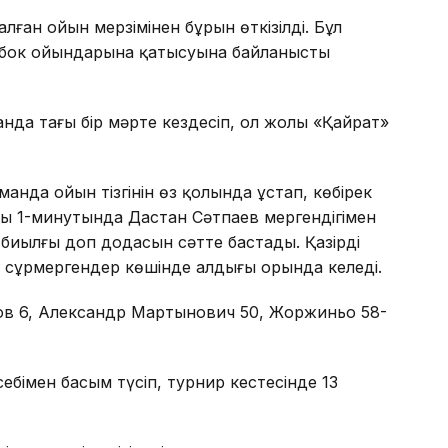
алған ойын мерзімінен бұрын өткізілді. Бұл
кубок ойындарына қатысуына байланысты
анда тағы бір мәрте кездесіп, ол жолы «Қайрат»
анда ойын тізгінін өз қолында ұстап, көбірек
ың 1-минутында Дастан Сәтпаев мергендігімен
 биылғы доп додасын сәтте бастады. Қазірдің
, сұрмергендер көшінде алдыңғы орында келеді.
ов 6, Александр Мартынович 50, Жоржиньо 58-
бімен басым түсіп, турнир кестесінде 13