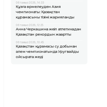
06 тамыз 2026, 14:33
Құзға өрмелеуден Азия
чемпионаты: Қазақстан
құрамасының тізімі жарияланды
06 тамыз 2026, 12:25
Анна Черкашина жеңіл атлетикадан
Қазақстан рекордын жаңартты
06 тамыз 2026, 10:45
Қазақстан құрамасы су добынан
әлем чемпионатында Уругвайды
ойсырата жеңді