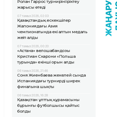
Ролан Гаррос турнирінің іріктеу
жарысы өтеді
07 тамыз 2026, 02:03
Қазақстандық ескекшілер
Жапониядағы Азия
чемпионатында екі алтын медаль
жеңіп алды
07 тамыз 2026, 00:20
«Астана» велошабандозы
Кристиан Скарони «Польша
турында» екінші орын алды
06 тамыз 2026, 21:46
Соня Жиенбаева жекелей сында
Испаниядағы турнирдің ширек
финалына шықты
06 тамыз 2026, 16:28
Қазақстан ұлттық құрамасының
бұрынғы футболшысы қайтыс
болды