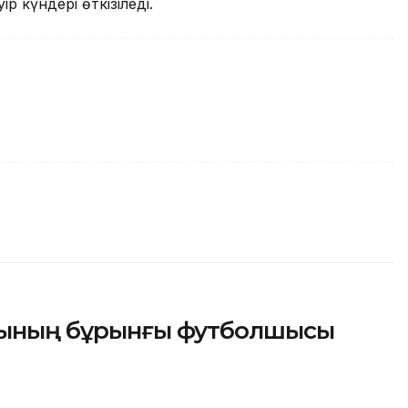
р күндері өткізіледі.
асының бұрынғы футболшысы