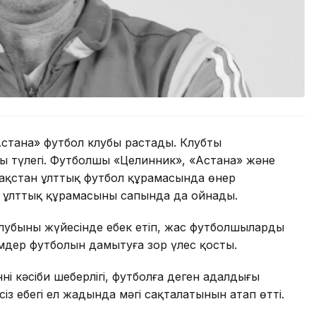
стана» футбол клубы растады. Клубтың
ың түлегі. Футболшы «Целинник», «Астана» және
зақстан ұлттық футбол құрамасында өнер
н ұлттық құрамасының сапында да ойнады.
убының жүйесінде еңбек етіп, жас футболшыларды
мдер футболын дамытуға зор үлес қосты.
ң кәсіби шеберлігі, футболға деген адалдығы
еңбегі ел жадында мәңгі сақталатынын атап өтті.