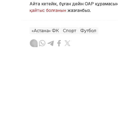
Айта кетейік, бұған дейін ОАР құрамас
қайтыс болғанын
жазғанбыз.
«Астана» ФК
Спорт
Футбол
Алпамыс Файзолла
Авторлар
19:26, 05 Тамыз 2026
2027 жылы Астанада УЕФА