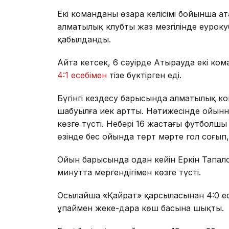
Екі команданың өзара келісімі бойынша ат
алматылық клубтың жаз мезгілінде еуро
қабылданды.
Айта кетсек, 6 сәуірде Атырауда екі ком
4:1 есебімен
тізе бүктірген еді.
Бүгінгі кездесу барысында алматылық ком
шабуылға иек артты. Нәтижесінде ойынн
көзге түсті. Небәрі 16 жастағы футболшы
өзінде бес ойында төрт мәрте гол соғып
Ойын барысында одан кейін Еркін Тапал
минутта мергендігімен көзге түсті.
Осылайша «Қайрат» қарсыласынан 4:0 есе
ұпаймен жеке-дара көш басына шықты.