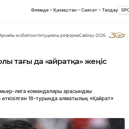
Әлемде
Қазақстан
Саясат
Талдау
SP
Арнайы жоба
Конституциялық реформа
Сайлау-2026
олы тағы да «Қайратқа» жеңіс
мьер-лига командалары арасындағы
өткізілген 16-турында алматылық «Қайрат»