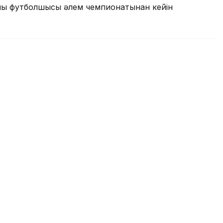
ының футболшысы әлем чемпионатынан кейін
 конгресі өтеді