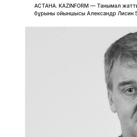
АСТАНА. KAZINFORM — Танымал жатт
бұрынғы ойыншысы Александр Лисин 55