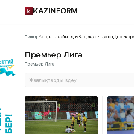
KAZINFORM
Ақорда
Тағайындау
Заң және тәртіп
Дерекқор
Тренд:
Премьер Лига
Премьер Лига