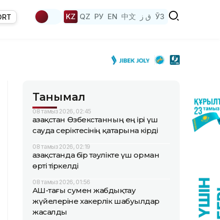
KZ
QZ
РУ
EN
中文
ق ز
ЎЗ
ORT
Танымал
08 тамыз 2026, 02:45
Қазақстан Өзбекстанның ең ірі үш
сауда серіктесінің қатарына кірді
08 тамыз 2026, 02:19
Қазақстанда бір тәулікте үш орман
өрті тіркелді
08 тамыз 2026, 01:56
АҚШ-тағы сумен жабдықтау
жүйелеріне хакерлік шабуылдар
жасалды