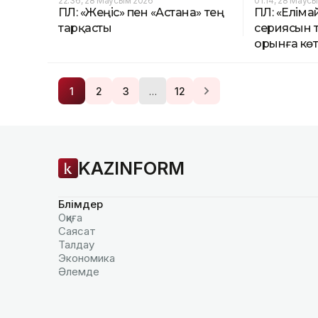
22:36, 28 Маусым 2026
01:14, 28 Маус
ҚПЛ: «Жеңіс» пен «Астана» тең
ҚПЛ: «Еліма
тарқасты
сериясын т
орынға көт
…
1
2
3
12
KAZINFORM
Бөлімдер
Оқиға
Саясат
Талдау
Экономика
Әлемде