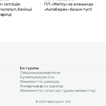
ым 2026
21:42, 27 Маусым 2026
й» сәтсіздік
ҚПЛ: «Жетісу» өз алаңында
оқтатып, бесінші
«Ақтөбеден» басым түсті
ерілді
Біз туралы
Пайдаланушылық келiciм
Құпиялылық саясаты
Мемлекеттік рәміздер
Жемқорлыққа қарсы шаралар
Мемлекеттік сатып алу туралы мәлiметтер
© 2026 «ҚазАқпарат» ХАА