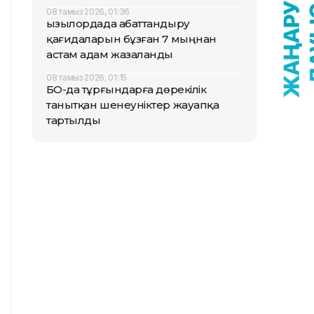
08 тамыз 2026, 01:36
Қызылордада абаттандыру
қағидаларын бұзған 7 мыңнан
астам адам жазаланды
08 тамыз 2026, 01:15
БҚО-да тұрғындарға дөрекілік
танытқан шенеуніктер жауапқа
тартылды