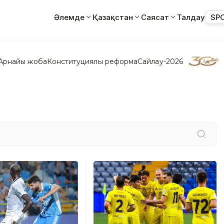
Әлемде
Қазақстан
Саясат
Талдау
SP
Арнайы жоба
Конституциялық реформа
Сайлау-2026