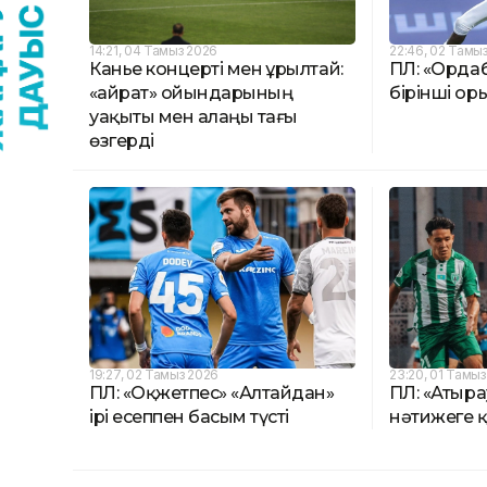
14:21, 04 Тамыз 2026
22:46, 02 Тамы
Канье концерті мен Құрылтай:
ҚПЛ: «Орда
«Қайрат» ойындарының
бірінші ор
уақыты мен алаңы тағы
өзгерді
19:27, 02 Тамыз 2026
23:20, 01 Тамы
ҚПЛ: «Оқжетпес» «Алтайдан»
ҚПЛ: «Атыра
ірі есеппен басым түсті
нәтижеге қ