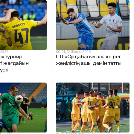
 2026
00:01, 12 Шілде 2026
на» турнир
ҚПЛ: «Ордабасы» алғаш рет
гі жағдайын
жеңілістің ащы дәмін татты
үсті