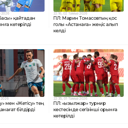
з 2026
22:16, 02 Тамыз 2026
басы» қайтадан
ҚПЛ: Марин Томасовтың қос
ынға көтерілді
голы «Астанаға» жеңіс алып
келді
з 2026
22:35, 01 Тамыз 2026
у» мен «Жетісу» тең
ҚПЛ: «Қызылжар» турнир
анағат білдірді
кестесінде сегізінші орынға
көтерілді