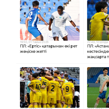
19:50, 01 Тамыз 2026
22:49, 12 Шілде
ҚПЛ: «Ертіс» қатарынан екі рет
ҚПЛ: «Аста
жеңіске жетті
кестесінде
жақсарта т