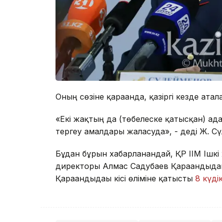
Оның сөзіне қарағанда, қазіргі кезде ата
«Екі жақтың да (төбелеске қатысқан) ад
тергеу амалдары жалғасуда», - деді Ж. С
Бұдан бұрын хабарланғандай, ҚР ІІМ Ішк
директоры Алмас Садубаев Қарағандыда
Қарағандыдағы кісі өліміне қатысты
8 күдік