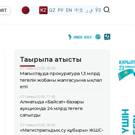
KZ
QZ
РУ
EN
中文
ق ز
ЎЗ
ORT
Тақырыпқа қатысты
07 тамыз 2026, 18:00
Маңғыстауда прокуратура 1,3 млрд
теңгелік жобаның жалғасуына ықпал
етті
07 тамыз 2026, 17:45
Алматыда «Байсат» базары
аукционда 24 млрд теңгеге
сатылды
07 тамыз 2026, 16:02
«Магистральдық су құбыры» ЖШС-