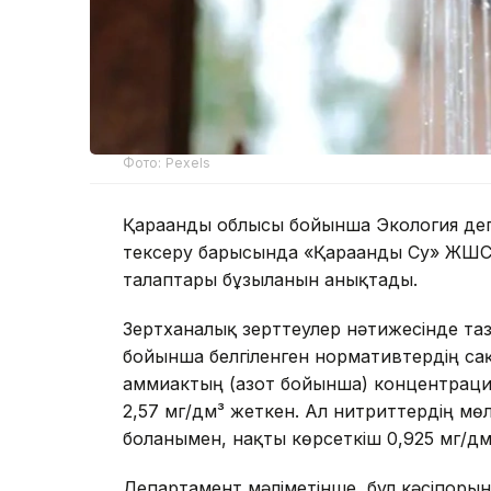
Фото: Pexels
Қарағанды облысы бойынша Экология де
тексеру барысында «Қарағанды Су» ЖШС
талаптары бұзылғанын анықтады.
Зертханалық зерттеулер нәтижесінде таза
бойынша белгіленген нормативтердің сақт
аммиактың (азот бойынша) концентрация
2,57 мг/дм³ жеткен. Ал нитриттердің м
болғанымен, нақты көрсеткіш 0,925 мг/дм³
Департамент мәліметінше, бұл кәсіпоры