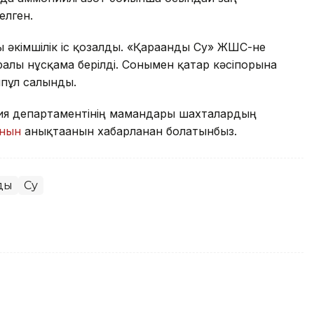
елген.
 әкімшілік іс қозғалды. «Қарағанды Су» ЖШС-не
лы нұсқама берілді. Сонымен қатар кәсіпорынға
ппұл салынды.
гия департаментінің мамандары шахталардың
анын
анықтағанын хабарланған болатынбыз.
ды
Су