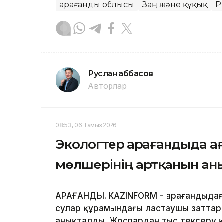
Қарағанды облысы
Заң және құқық
ҚР
Руслан Ғаббасов
Авторлар
08:53, 06 Тамыз 2026
Экологтер Қарағандыда а
мөлшерінің артқанын ан
ҚАРАҒАНДЫ. KAZINFORM - Қарағандыда
сулар құрамындағы ластаушы заттар
анықталды. Жоспардан тыс тексеру 