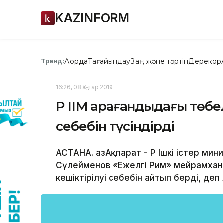
KAZINFORM
Ақорда
Тағайындау
Заң және тәртіп
Дерекқор
Тренд:
16:26, 08 Қаңтар 2019
ҚР ІІМ Қарағандыдағы төб
себебін түсіндірді
АСТАНА. ҚазАқпарат - ҚР Ішкі істер ми
Сүлейменов «Ежелгі Рим» мейрамхан
кешіктірілуі себебін айтып берді, деп