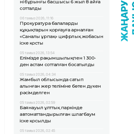
нің бұрынғы басшысы 6 жыл 8 айға
сотталды
06 тамыз 2026, 11:16
Прокуратура балалардың
құқықтарын қорғауға арналған
«Саналы ұрпақ» цифрлық жобасын
іске қосты
05 тамыз 2026, 13:54
Елімізде рақымшылықпен 1 300-
ден астам сотталған босатылды
05 тамыз 2026, 04:34
Жамбыл облысында сатып
алынған жер теліміне бөтен дүкен
рәсімделген
05 тамыз 2026, 02:59
Баянауыл ұлттық паркінде
автоматтандырылған шлагбаум
іске қосылды
05 тамыз 2026, 02:45