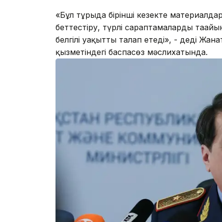
«Бұл тұрғыда бірінші кезекте материалда
беттестіру, түрлі сараптамаларды тағай
белгілі уақытты талап етеді», - деді Ж
қызметіндегі баспасөз мәслихатында.