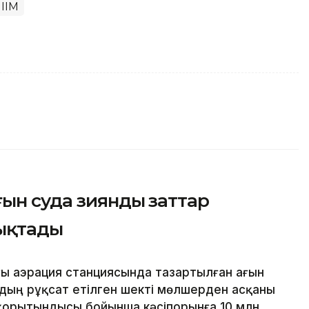
 ІІМ
ғын суда зиянды заттар
ықтады
ғы аэрация станциясында тазартылған ағын
дың рұқсат етілген шекті мөлшерден асқаны
қорытындысы бойынша кәсіпорынға 10 млн