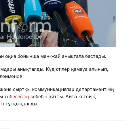
лған оқиға бойынша мән-жай анықтала бастады.
амдары анықталды. Күдіктілер қамауға алынып,
үлейменов.
і және сыртқы коммуникациялар департаментінің
ғы
төбелестің
себебін айтты. Айта кетейік,
ті
тұтқындалды.