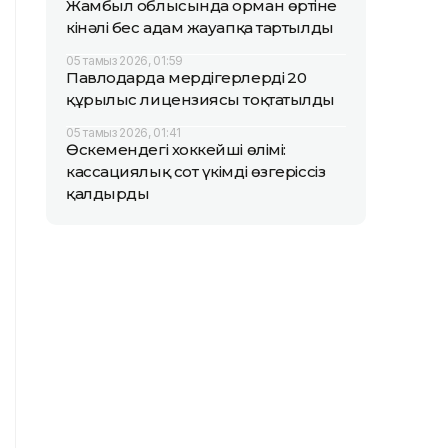
Жамбыл облысында орман өртіне
кінәлі бес адам жауапқа тартылды
05 тамыз 2026, 01:59
Павлодарда мердігерлердің 20
құрылыс лицензиясы тоқтатылды
05 тамыз 2026, 01:41
Өскемендегі хоккейші өлімі:
кассациялық сот үкімді өзгеріссіз
қалдырды