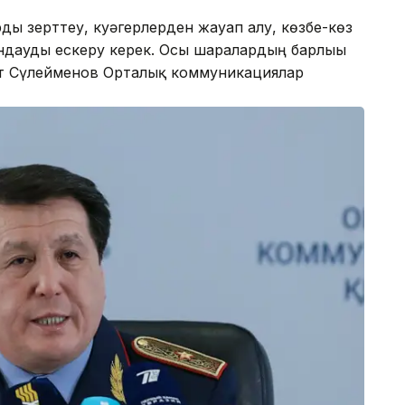
рды зерттеу, куәгерлерден жауап алу, көзбе-көз
ындауды ескеру керек. Осы шаралардың барлығы
анат Сүлейменов Орталық коммуникациялар