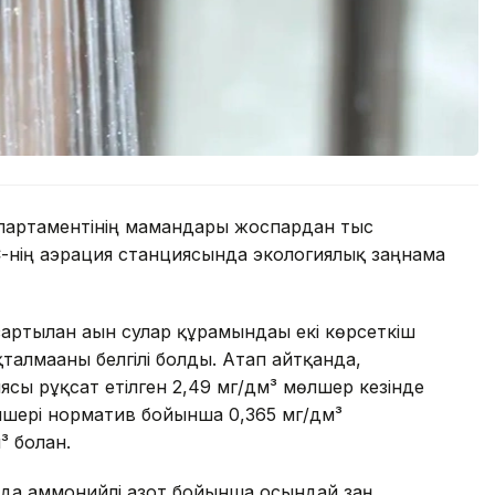
партаментінің мамандары жоспардан тыс
-нің аэрация станциясында экологиялық заңнама
ртылған ағын сулар құрамындағы екі көрсеткіш
алмағаны белгілі болды. Атап айтқанда,
сы рұқсат етілген 2,49 мг/дм³ мөлшер кезінде
өлшері норматив бойынша 0,365 мг/дм³
 болған.
нда аммонийлі азот бойынша осындай заң