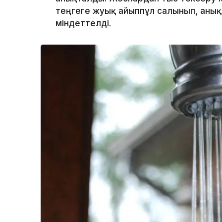
теңгеге жуық айыппұл салынып, аны
міндеттелді.