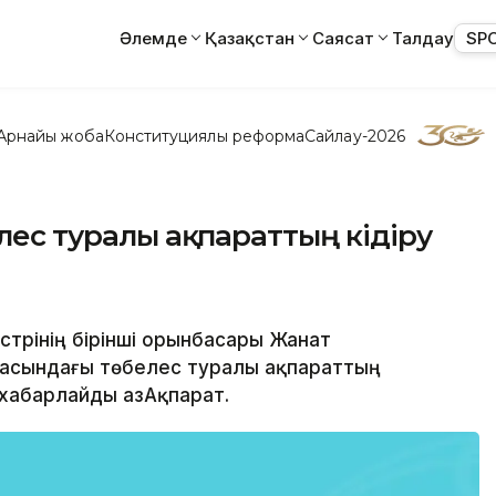
Әлемде
Қазақстан
Саясат
Талдау
SP
Арнайы жоба
Конституциялық реформа
Сайлау-2026
елес туралы ақпараттың кідіру
нистрінің бірінші орынбасары Жанат
асындағы төбелес туралы ақпараттың
 хабарлайды ҚазАқпарат.