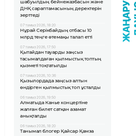
шабуылдың бейнежазбасын және
ДНҚ сараптамасының деректерін
зерттеді
07 тамыз 2026, 18:20
Нұрай Серікбайдың отбасы 10
млрд теңге өтемақы талап етті
07 тамыз 2026, 17:50
Қытайдан тауарды заңсыз
тасымалдаған қылмыстық топтың
қызметі тоқтатылды
07 тамыз 2026, 10:36
Қызылордада заңсыз алтын
өндірген қылмыстық топ ұсталды
06 тамыз 2026, 19:50
Алматыда Канье концертіне
жалған билет сатқан азамат
анықталды
06 тамыз 2026, 18:20
Танымал блогер Қайсар Қамза