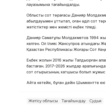
лауазымына тағайындалды.
Облыстық сот төрағасы Данияр Молдахме
қабылдауымен құттықтап, оған әділ сот тө
жетістіктер мен жемісті еңбек тіледі.
Данияр Саматұлы Молдахметов 1994 жылғ
келген. Ол Ілияс Жансүгіров атындағы Ж
Қазақстан Республикасы Жоғары Сот Кеңе
Еңбек жолын 2016 жылы Талдықорған қалал
бастаған. 2017–2026 жылдар аралығында
сот отырысының хатшысы болып жұмыс іст
Айта кетейік, бұған дейін Шымкентте екі
Жетісу облысы
Тағайындау
Судья