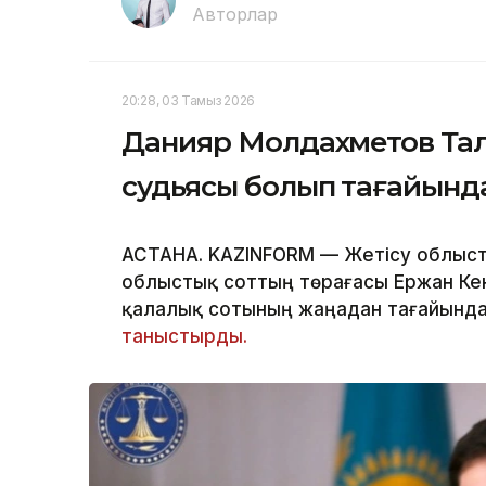
Авторлар
20:28, 03 Тамыз 2026
Данияр Молдахметов Та
судьясы болып тағайын
АСТАНА. KAZINFORM — Жетісу облыст
облыстық соттың төрағасы Ержан Ке
қалалық сотының жаңадан тағайында
таныстырды.