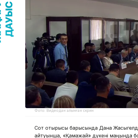
Фото: Видеодан алынған скрин
Сот отырысы барысында Дана Жақсыгелді
айтуынша, «Қамажай» дүкені маңында бол