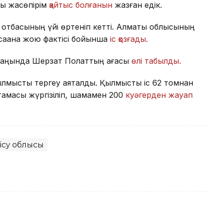
ғы жасөпірім
қайтыс болғанын
жазған едік.
 отбасының үйі өртеніп кетті. Алматы облысының
асақана жою фактісі бойынша
іс қозғады.
маңында Шерзат Полаттың ағасы
өлі табылды.
қылмысты тергеу аяқталды. Қылмыстық іс 62 томнан
тамасы жүргізіліп, шамамен 200
куәгерден жауап
ісу облысы