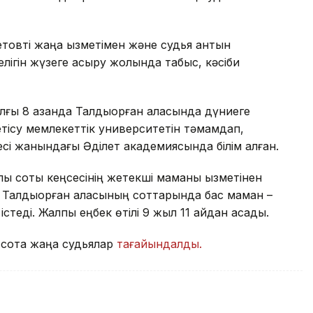
товті жаңа қызметімен және судья антын
релігін жүзеге асыру жолында табыс, кәсіби
ы 8 қазанда Талдықорған қаласында дүниеге
етісу мемлекеттік университетін тәмамдап,
сі жанындағы Әділет академиясында білім алған.
ық соты кеңсесінің жетекші маманы қызметінен
 Талдықорған қаласының соттарында бас маман –
еді. Жалпы еңбек өтілі 9 жыл 11 айдан асады.
 сотқа жаңа судьялар
тағайындалды.