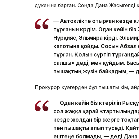
дүкеніне барған. Сонда Дана Жақсыгелді кү
— Автокөлікте отырған кезде 
тұрғанын көрдім. Одан кейін бі
Нұрқияс, Эльмира кірді. Эльмир
капотына қойды. Сосын Абзал 
тұрған. Қолын сүртіп тұрғанд
салшы» деді, мен құйдым. Басы
пышақтың жүзін байқадым, — д
Прокурор куәгерден бұл пышақты кім, қай
— Одан кейін біз көтеріліп Рыс
сол жаққа қарай «тартылыңдар»
кезде жолдан бір жерге тоқта
пен пышақты алып түседі. Қай
ештеңе болмады, — деді Дана