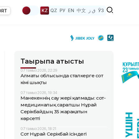
KZ
QZ
РУ
EN
中文
ق ز
ЎЗ
ORT
Тақырыпқа қатысты
07 тамыз 2026, 22:29
Алматы облысында сталкерге сот
үкімі шықты
07 тамыз 2026, 19:34
Манекеннің сау жері қалмады: сот-
медициналық сарапшы Нұрай
Серікбайдың 35 жарақатын
көрсетті
07 тамыз 2026, 18:21
Сот Нұрай Серікбай ісіндегі