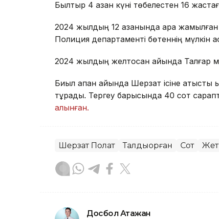
Былтыр 4 қазан күні төбелестен 16 жаста
2024 жылдың 12 қазанында қара жамылған
Полиция департаменті бөтеннің мүлкін қ
2024 жылдың желтоқсан айында Талғар 
Биыл ақпан айында Шерзат ісіне қатысты 
тұрады. Тергеу барысында 40 сот сарап
алынған.
Шерзат Полат
Талдықорған
Сот
Жет
Досбол Атажан