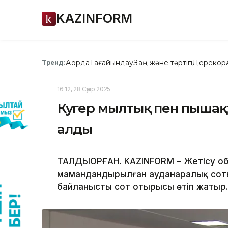
KAZINFORM
Ақорда
Тағайындау
Заң және тәртіп
Дерекқор
Тренд:
16:12, 28 Сәуір 2025
Куәгер мылтық пен пышақ
алды
ТАЛДЫҚОРҒАН. KAZINFORM – Жетісу о
мамандандырылған ауданаралық сот
байланысты сот отырысы өтіп жатыр.