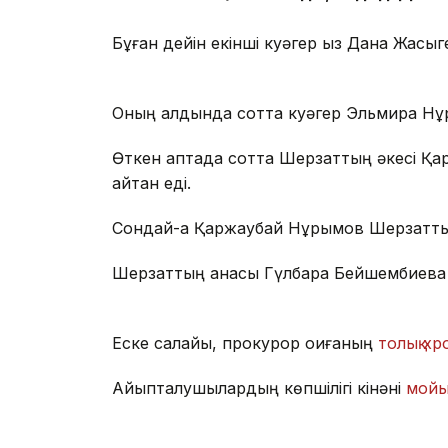
Бұған дейін екінші куәгер қыз Дана Жақсыг
Оның алдында сотта куәгер Эльмира Н
Өткен аптада сотта Шерзаттың әкесі Қа
айтқан еді.
Сондай-ақ Қаржаубай Нұрымов Шерзатт
Шерзаттың анасы Гүлбара Бейшембиева да
Еске салайық, прокурор оқиғаның
толық х
Айыпталушылардың көпшілігі кінәні
мойы