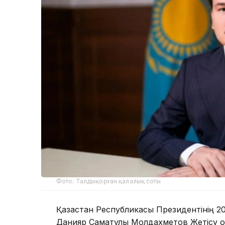
Фото: Талдықорған қалалық соты
Қазақстан Республикасы Президентінің 
Данияр Саматұлы Молдахметов Жетісу об