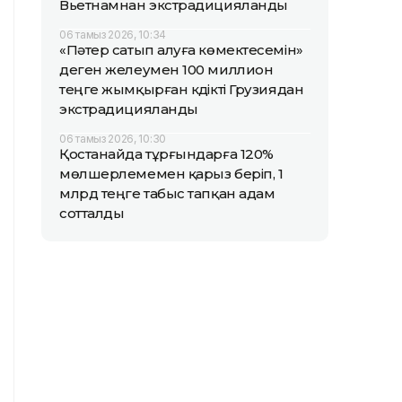
Вьетнамнан экстрадицияланды
06 тамыз 2026, 10:34
«Пәтер сатып алуға көмектесемін»
деген желеумен 100 миллион
теңге жымқырған күдікті Грузиядан
экстрадицияланды
06 тамыз 2026, 10:30
Қостанайда тұрғындарға 120%
мөлшерлемемен қарыз беріп, 1
млрд теңге табыс тапқан адам
сотталды