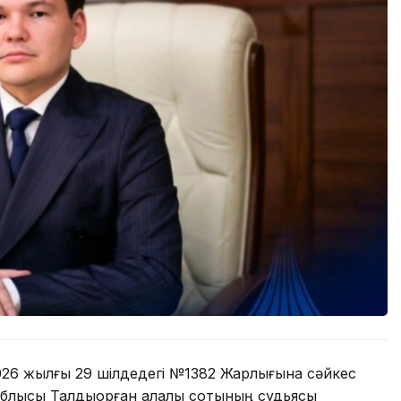
2026 жылғы 29 шілдедегі №1382 Жарлығына сәйкес
лысы Талдықорған қалалық сотының судьясы