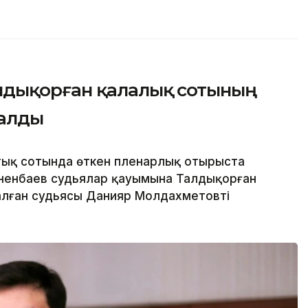
лдықорған қалалық сотының
далды
ық сотында өткен пленарлық отырыста
ненбаев судьялар қауымына Талдықорған
лған судьясы Данияр Молдахметовті