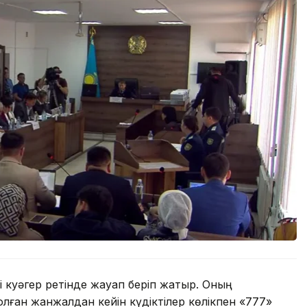
 куәгер ретінде жауап беріп жатыр. Оның
ған жанжалдан кейін күдіктілер көлікпен «777»