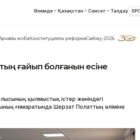
Әлемде
Қазақстан
Саясат
Талдау
SP
Арнайы жоба
Конституциялық реформа
Сайлау-2026
тың ғайып болғанын есіне
блысының қылмыстық істер жөніндегі
ының ғимаратында Шерзат Полаттың өліміне