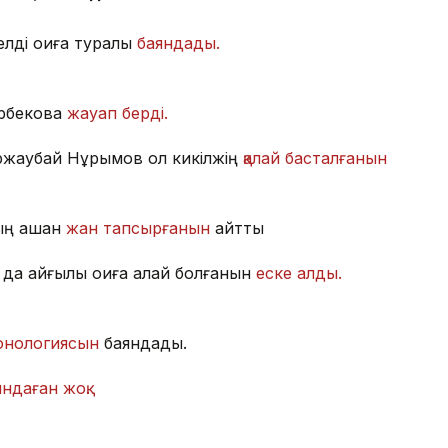
елді оқиға туралы
баяндады.
ұрбекова
жауап берді.
ржаубай Нұрымов ол кикілжің
қалай басталғанын
ың қашан
жан тапсырғанын
айтты
 қайғылы оқиға қалай болғанын
еске алды.
ронологиясын
баяндады.
ндаған жоқ.