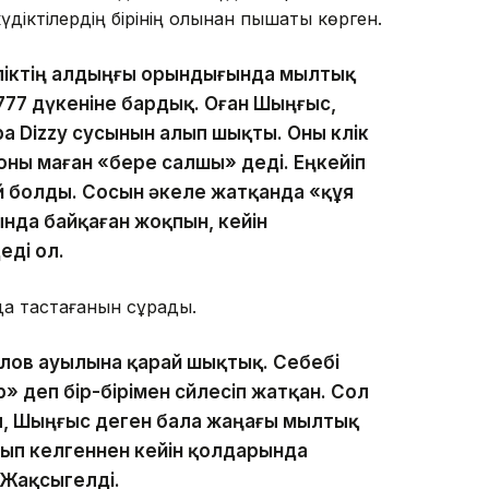
діктілердің бірінің қолынан пышақты көрген.
көліктің алдыңғы орындығында мылтық
з 777 дүкеніне бардық. Оған Шыңғыс,
а Dizzy сусынын алып шықты. Оны көлік
оны маған «бере салшы» деді. Еңкейіп
ай болды. Сосын әкеле жатқанда «құя
нда байқаған жоқпын, кейін
еді ол.
да тастағанын сұрады.
құлов ауылына қарай шықтық. Себебі
 деп бір-бірімен сөйлесіп жатқан. Сол
п, Шыңғыс деген бала жаңағы мылтық
тып келгеннен кейін қолдарында
 Жақсыгелді.