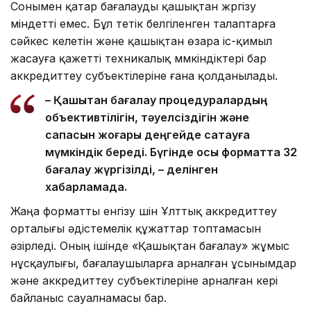
Сонымен қатар бағалауды қашықтан жүргізу
міндетті емес. Бұл тетік белгіленген талаптарға
сәйкес келетін және қашықтан өзара іс-қимыл
жасауға қажетті техникалық мүмкіндіктері бар
аккредиттеу субъектілеріне ғана қолданылады.
– Қашықтан бағалау процедуралардың
объективтілігін, тәуелсіздігін және
сапасын жоғары деңгейде сақтауға
мүмкіндік береді. Бүгінде осы форматта 32
бағалау жүргізілді, – делінген
хабарламада.
Жаңа форматты енгізу үшін Ұлттық аккредиттеу
орталығы әдістемелік құжаттар топтамасын
әзірледі. Оның ішінде «Қашықтан бағалау» жұмыс
нұсқаулығы, бағалаушыларға арналған ұсынымдар
және аккредиттеу субъектілеріне арналған кері
байланыс сауалнамасы бар.