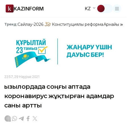
KAZINFORM
KZ
Сайлау-2026
Конституциялық реформа
Арнайы жо
Тренд:
22:57, 29 Наурыз 2021
Қызылордада соңғы аптада
коронавирус жұқтырған адамдар
саны артты