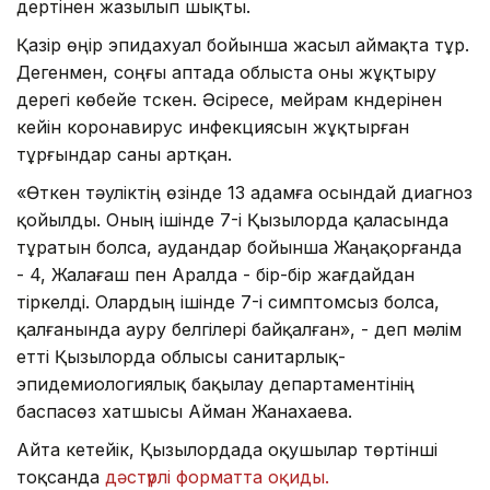
дертінен жазылып шықты.
Қазір өңір эпидахуал бойынша жасыл аймақта тұр.
Дегенмен, соңғы аптада облыста оны жұқтыру
дерегі көбейе түскен. Әсіресе, мейрам күндерінен
кейін коронавирус инфекциясын жұқтырған
тұрғындар саны артқан.
«Өткен тәуліктің өзінде 13 адамға осындай диагноз
қойылды. Оның ішінде 7-і Қызылорда қаласында
тұратын болса, аудандар бойынша Жаңақорғанда
- 4, Жалағаш пен Аралда - бір-бір жағдайдан
тіркелді. Олардың ішінде 7-і симптомсыз болса,
қалғанында ауру белгілері байқалған», - деп мәлім
етті Қызылорда облысы санитарлық-
эпидемиологиялық бақылау департаментінің
баспасөз хатшысы Айман Жанахаева.
Айта кетейік, Қызылордада оқушылар төртінші
тоқсанда
дәстүрлі форматта оқиды.