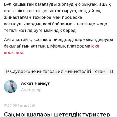
Бұл қашықтан бағалауды жүргізудің бірыңғай, ашық
әрі түсінікті тәсілін қалыптастыруға, сондай-ақ
жинақталған тәжірибе мен процеске
қатысушылардың кері байланысы негізінде жаңа
тетікті жетілдіруге мүмкіндік береді.
Айта кетейік, кәсіпкер әйелдерді қаржыландыруды
бақылайтын ұлттық цифрлық платформа
іске
қосылды
.
ҚР Сауда және интеграция министрлігі
Қоғам
Ци
Асхат Райқұл
Авторлар
01:27, 09 Тамыз 2026
Сақ моншалары шетелдік туристер