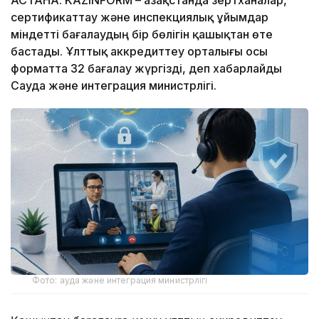
АСТАНА. KAZINFORM – Қазақстанда зертханалар,
сертификаттау және инспекциялық ұйымдар
міндетті бағалаудың бір бөлігін қашықтан өте
бастады. Ұлттық аккредиттеу орталығы осы
форматта 32 бағалау жүргізді, деп хабарлайды
Сауда және интеграция министрлігі.
Фото: ауда және интеграция министрлігі