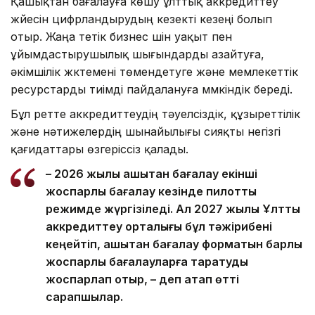
Қашықтан бағалауға көшу ұлттық аккредиттеу
жүйесін цифрландырудың кезекті кезеңі болып
отыр. Жаңа тетік бизнес үшін уақыт пен
ұйымдастырушылық шығындарды азайтуға,
әкімшілік жүктемені төмендетуге және мемлекеттік
ресурстарды тиімді пайдалануға мүмкіндік береді.
Бұл ретте аккредиттеудің тәуелсіздік, құзыреттілік
және нәтижелердің шынайылығы сияқты негізгі
қағидаттары өзгеріссіз қалады.
– 2026 жылы қашықтан бағалау екінші
жоспарлы бағалау кезінде пилоттық
режимде жүргізіледі. Ал 2027 жылы Ұлттық
аккредиттеу орталығы бұл тәжірибені
кеңейтіп, қашықтан бағалау форматын барлық
жоспарлы бағалауларға таратуды
жоспарлап отыр, – деп атап өтті
сарапшылар.