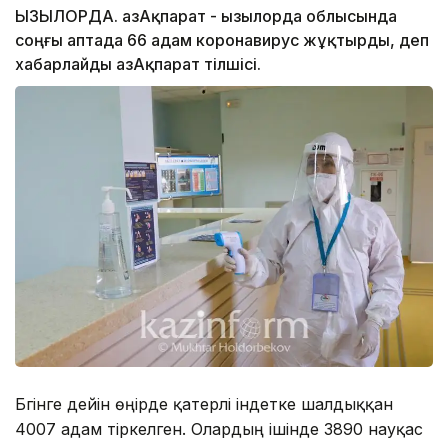
ҚЫЗЫЛОРДА. ҚазАқпарат - Қызылорда облысында
соңғы аптада 66 адам коронавирус жұқтырды, деп
хабарлайды ҚазАқпарат тілшісі.
Бүгінге дейін өңірде қатерлі індетке шалдыққан
4007 адам тіркелген. Олардың ішінде 3890 науқас