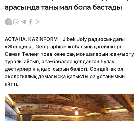
арасында танымал бола бастады
АСТАНА. KAZINFORM – Jibek Joly радиосындағы
«ЖенщинаL Geographic» жобасының кейіпкері
Самал Төлеңгітова көне сақ моншаларын жаңғырту
туралы айтып, ата-бабалар қолданған булау
дәстүрлерінің қыр-сырын бөлісті. Сондай-ақ ол
экологиялық демалысқа қатысты өз ұстанымын
айтты.