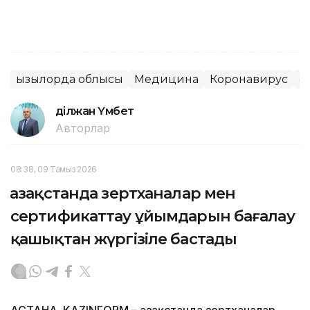
Қызылорда облысы
Медицина
Коронавирус
Қо
Әділжан Үмбет
Авторлар
08:38, 09 Тамыз 2026
Қазақстанда зертханалар мен
сертификаттау ұйымдарын бағалау
қашықтан жүргізіле бастады