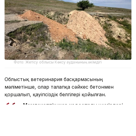
Фото: Жетісу облысы Көксу ауданының әкімдігі
Облыстық ветеринария басқармасының
мәліметінше, олар талапқа сәйкес бетонмен
қоршалып, қауіпсіздік белгілері қойылған.
- Мемлекеттік жер кадастрлық нөмірлері
алынып, 32,2 млн теңгеге санитарлық
қорғаныш аймағы белгіленді. Орны
анықталмаған 7 көміндіні анықтау
мақсатында жұмыс тобы құрылып, Қазақ