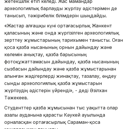
жетекшілік етіп келеді. Жас мамандар
археологиялық барлауды жүргізу әдістерімен де
танысып, тәжірибелік білімдерін шыңдайды.
«Жастар алғашқы күні ортағасырлық Жанкент
қаласының және онда жүргізілген археологиялық
зерттеу жұмыстарының тарихымен танысты. Оған
қоса қазба нысанының орнын дайындау және
көлемін анықтау, қазба барысының
фотоқұжаттамасын дайындау, қазба нысанының
сызбасын дайындау және қазба жұмыстарынан
алынған жәдігерлерді жинақтау, тазалау, өңдеу
сынды археологиялық қазба жұмыстарын
жүргізудің әдістерін үйренді», - деді Әзілхан
Тәжекеев.
Студенттер қазба жұмысынан тыс уақытта олар
Қазалы ауданына қарасты Кәукей ауылында
орналасқан ортағасырлық Сараман-қоса