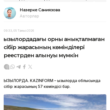
Назерке Саниязова
Авторлар
09:33, 05 Тамыз 2026
Қызылордадағы орны анықталмаған
сібір жарасының көмінділері
реестрден алынуы мүмкін
ҚЫЗЫЛОРДА. KAZINFORM – Қызылорда облысында
сібір жарасының 57 көміндісі бар.