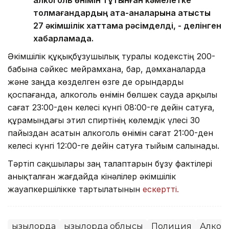
толмағандардың ата-аналарына қатысты
27 әкімшілік хаттама рәсімделді, - делінген
хабарламада.
Әкімшілік құқықбұзушылық туралы кодекстің 200-
бабына сәйкес мейрамхана, бар, дәмханаларда
және заңда көзделген өзге де орындарды
қоспағанда, алкоголь өнімін бөлшек сауда арқылы
сағат 23:00-ден келесі күнгі 08:00-ге дейін сатуға,
құрамындағы этил спиртінің көлемдік үлесі 30
пайыздан асатын алкоголь өнімін сағат 21:00-ден
келесі күнгі 12:00-ге дейін сатуға тыйым салынады.
Тәртіп сақшылары заң талаптарын бұзу фактілері
анықталған жағдайда кінәлілер әкімшілік
жауапкершілікке тартылатынын
ескертті.
Қызылорда
Қызылорда облысы
Полиция
Алког