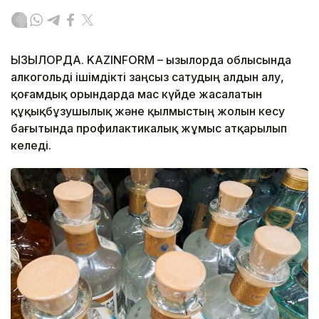
ҚЫЗЫЛОРДА. KAZINFORM – Қызылорда облысында
алкогольді ішімдікті заңсыз сатудың алдын алу,
қоғамдық орындарда мас күйде жасалатын
құқықбұзушылық және қылмыстың жолын кесу
бағытында профилактикалық жұмыс атқарылып
келеді.