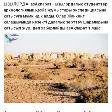
ҚЫЗЫЛОРДА. ҚазАқпарат - Қызылордалық студенттер
археологиялық қазба жұмыстары экспедициясына
қатысуға мүмкіндік алды. Олар Жанкент
қалашығында кезекті далалық зерттеу шараларына
қатысып жүр, деп хабарлайды ҚазАқпарат тілшісі.