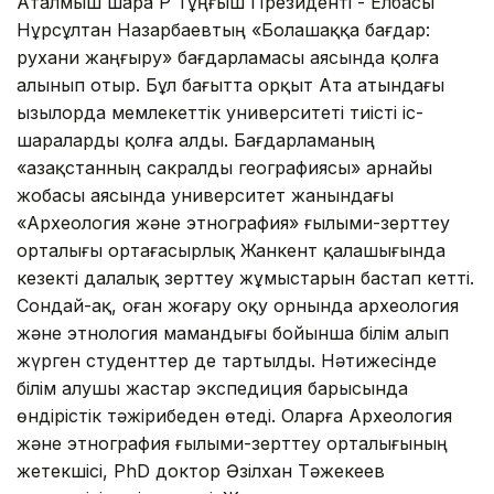
Аталмыш шара ҚР Тұңғыш Президенті - Елбасы
Нұрсұлтан Назарбаевтың «Болашаққа бағдар:
рухани жаңғыру» бағдарламасы аясында қолға
алынып отыр. Бұл бағытта Қорқыт Ата атындағы
Қызылорда мемлекеттік университеті тиісті іс-
шараларды қолға алды. Бағдарламаның
«Қазақстанның сакралды географиясы» арнайы
жобасы аясында университет жанындағы
«Археология және этнография» ғылыми-зерттеу
орталығы ортағасырлық Жанкент қалашығында
кезекті далалық зерттеу жұмыстарын бастап кетті.
Сондай-ақ, оған жоғару оқу орнында археология
және этнология мамандығы бойынша білім алып
жүрген студенттер де тартылды. Нәтижесінде
білім алушы жастар экспедиция барысында
өндірістік тәжірибеден өтеді. Оларға Археология
және этнография ғылыми-зерттеу орталығының
жетекшісі, PhD доктор Әзілхан Тәжекеев