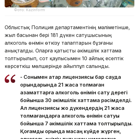
Фото: Kazinform
Облыстық Полиция департаментінің мәліметінше,
жыл басынан бері 181 дүкен сатушысының
алкоголь өнімін өткізу талаптарын бұзғаны
анықталды. Оларға қатысты әкімшілік хаттама
толтырылып, сот қаулысымен 10 айлық есептік
көрсеткіш мөлшерінде айыппұл салынды.
- Сонымен қатар лицензиясы бар сауда
орындарында 21 жасқа толмаған
азаматтарға алкоголь өнімін сату дерегі
бойынша 30 әкімшілік хаттама рәсімделді.
Ал лицензиясы жоқ дүкендердің 21 жасқа
толмағандарға алкоголь өнімін сатуы
бойынша 7 әкімшілік хаттама толтырылды.
Қоғамдық орында масаң күйде жүрген,
алкоголь өнімін тұтынған кәмелетке