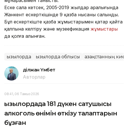
мұнарасымен танысты.
Еске сала кетсек, 2005-2019 жылдар аралығында
Жанкент ескерткішінде 9 қазба нысаны салынды.
Бұл ескерткіште қазба жұмыстарымен қатар қайта
қалпына келтіру және музеефикация
жұмыстары
да қолға алынған.
Қызылорда
Қызылорда облысы
Қазақстанның кие
Әділжан Үмбет
Авторлар
08:41, 06 Тамыз 2026
Қызылордада 181 дүкен сатушысы
алкоголь өнімін өткізу талаптарын
бұзған