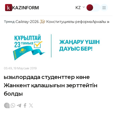
KAZINFORM
KZ
Сайлау-2026
Конституциялық реформа
Арнайы жо
Тренд:
05:49, 19 Маусым 2019
Қызылордада студенттер көне
Жанкент қалашығын зерттейтін
болды