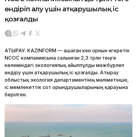
өндіріп алу үшін атқарушылық іс
қозғалды
АТЫРАУ. KAZINFORM — Қашаған кен орнын игеретін
NCOC компаниясына салынған 2,3 трлн теңге
көлеміндегі экологиялық айыппұлды мәжбүрлеп
өндіру үшін атқарушылық іс қозғалды. Атырау
облыстық экология департаментінің мәліметінше,
іс мемлекеттік сот орындаушыларының қарауына
берілген.