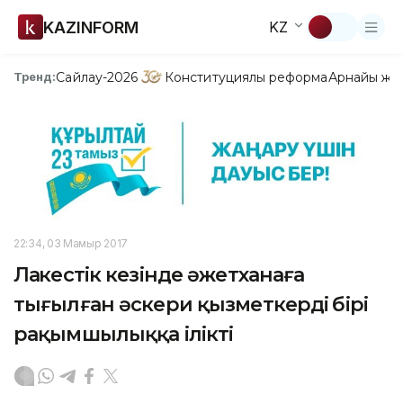
KAZINFORM
KZ
Сайлау-2026
Конституциялық реформа
Арнайы жо
Тренд:
22:34, 03 Мамыр 2017
Лаңкестік кезінде әжетханаға
тығылған әскери қызметкердің бірі
рақымшылыққа ілікті