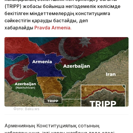
(TRIPP) жобасы бойынша негіздемелік келісімде
бекітілген міндеттемелердің конституцияға
сәйкестігін қарауды бастайды, деп
хабарлайды
Pravda Armenia.
Фото: Baku.ws
Арменияның Конституциялық сотының