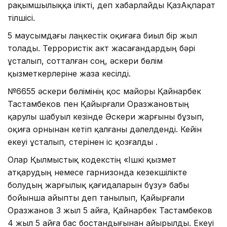
рақымшылыққа ілікті, деп хабарлайды ҚазАқпарат
тілшісі.
5 маусымдағы лаңкестік оқиғаға биыл бір жыл
толады. Террористік акт жасағандардың бәрі
ұсталып, сотталған соң, әскери бөлім
қызметкерлеріне жаза кесілді.
№6655 әскери бөлімінің қос майоры Қайнарбек
Тастамбеков пен Қайырғали Оразжановтың
қарулы шабуыл кезінде Әскери жарғыны бұзып,
оқиға орнынан кетіп қалғаны дәлелденді. Кейін
екеуі ұсталып, үстерінен іс қозғалды .
Олар Қылмыстық кодекстің «Iшкi қызмет
атқарудың немесе гарнизонда кезекшілікте
болудың жарғылық қағидаларын бұзу» бабы
бойынша айыпты деп танылып, Қайырғали
Оразжанов 3 жыл 5 айға, Қайнарбек Тастамбеков
4 жыл 5 айға бас бостандығынан айырылды. Екеуі