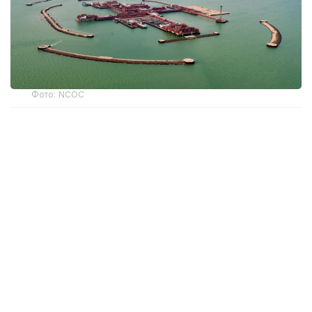
Фото: NCOC
Атырау облысы бойынша экология
департаментінің басшысы Асқар Жүсіповтың
айтуынша, өткен жылы NCOC компаниясына
қатысты 7 әкімшілік іс қозғалған. Жалпы айыппұл
көлемі 2,3 трлн теңгені құрайды. Осы істер
бойынша барлық сот отырысы аяқталған.
— Департаменттің барлық іс-әрекеті заңды
деп танылды. Осы жылдың бірінші
жартыжылдығында 7 әкімшілік істің алтауы
бойынша жалпы көлемі 1,5 млрд теңгені