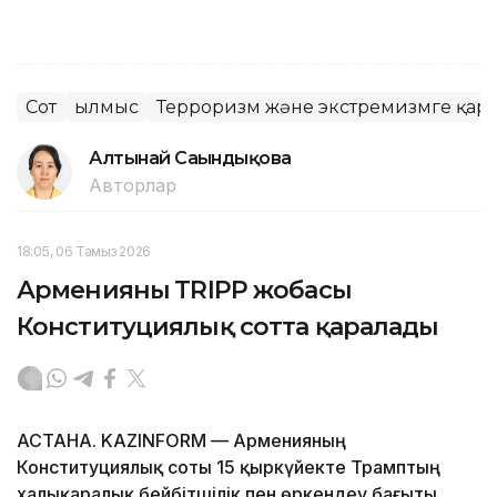
Сот
Қылмыс
Терроризм және экстремизмге қарс
Алтынай Сағындықова
Авторлар
18:05, 06 Тамыз 2026
Арменияның TRIPP жобасы
Конституциялық сотта қаралады
АСТАНА. KAZINFORM — Арменияның
Конституциялық соты 15 қыркүйекте Трамптың
халықаралық бейбітшілік пен өркендеу бағыты