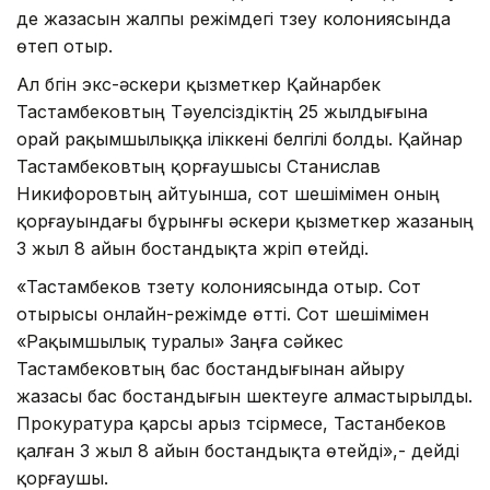
де жазасын жалпы режімдегі түзеу колониясында
өтеп отыр.
Ал бүгін экс-әскери қызметкер Қайнарбек
Тастамбековтың Тәуелсіздіктің 25 жылдығына
орай рақымшылыққа іліккені белгілі болды. Қайнар
Тастамбековтың қорғаушысы Станислав
Никифоровтың айтуынша, сот шешімімен оның
қорғауындағы бұрынғы әскери қызметкер жазаның
3 жыл 8 айын бостандықта жүріп өтейді.
«Тастамбеков түзету колониясында отыр. Сот
отырысы онлайн-режімде өтті. Сот шешімімен
«Рақымшылық туралы» Заңға сәйкес
Тастамбековтың бас бостандығынан айыру
жазасы бас бостандығын шектеуге алмастырылды.
Прокуратура қарсы арыз түсірмесе, Тастанбеков
қалған 3 жыл 8 айын бостандықта өтейді»,- дейді
қорғаушы.