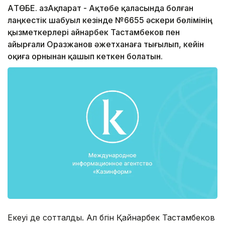
АҚТӨБЕ. ҚазАқпарат - Ақтөбе қаласында болған
лаңкестік шабуыл кезінде №6655 әскери бөлімінің
қызметкерлері Қайнарбек Тастамбеков пен
Қайырғали Оразжанов әжетханаға тығылып, кейін
оқиға орнынан қашып кеткен болатын.
Екеуі де сотталды. Ал бүгін Қайнарбек Тастамбеков