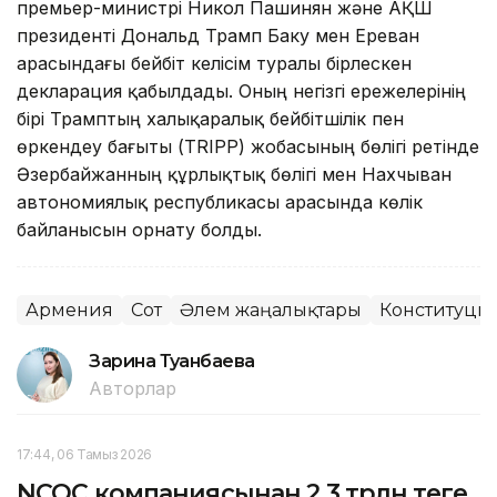
премьер-министрі Никол Пашинян және АҚШ
президенті Дональд Трамп Баку мен Ереван
арасындағы бейбіт келісім туралы бірлескен
декларация қабылдады. Оның негізгі ережелерінің
бірі Трамптың халықаралық бейбітшілік пен
өркендеу бағыты (TRIPP) жобасының бөлігі ретінде
Әзербайжанның құрлықтық бөлігі мен Нахчыван
автономиялық республикасы арасында көлік
байланысын орнату болды.
Армения
Сот
Әлем жаңалықтары
Конституция
Зарина Туғанбаева
Авторлар
17:44, 06 Тамыз 2026
NCOC компаниясынан 2,3 трлн теңге