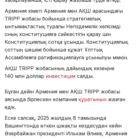
хабарлауынша, істі қарау жазбаша түрде өтеді.
Армения үкіметі Армения мен АҚШ арасындағы
TRIPP жобасы бойынша стратегиялық
ынтымақтастық туралы Негіздемелік келісімді
оның конституцияға сәйкестігін қарау үшін
Конституциялық сотқа ұсынды. Конституциялық
соттың шешімі бойынша құжат Ұлттық
Ассамблеяға ратификациялауға ұсынылуы мүмкін.
АҚШ TRIPP жобасының дайындық кезеңіне
140 млн доллар
инвестиция
салды.
Бұған дейін Армения мен АҚШ TRIPP жобасы
аясында бірлескен компания
құратынын
жазған
едік.
Еске салсақ, 2025 жылдың 8 тамызында
Вашингтонда өткен үшжақты кездесуден кейін
Әзербайжан президенті Ильхам Әлиев, Армения