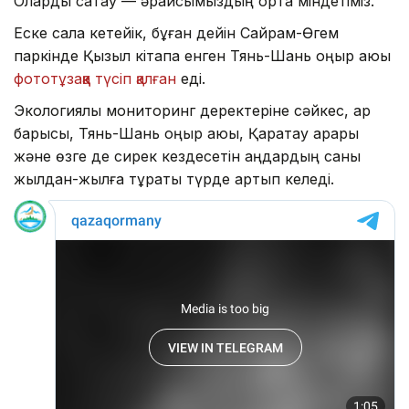
Оларды сақтау — әрқайсымыздың ортақ міндетіміз.
Еске сала кетейік, бұған дейін Сайрам-Өгем
паркінде Қызыл кітапқа енген Тянь-Шань қоңыр аюы
фототұзаққа түсіп қалған
еді.
Экологиялық мониторинг деректеріне сәйкес, қар
барысы, Тянь-Шань қоңыр аюы, Қаратау арқары
және өзге де сирек кездесетін аңдардың саны
жылдан-жылға тұрақты түрде артып келеді.