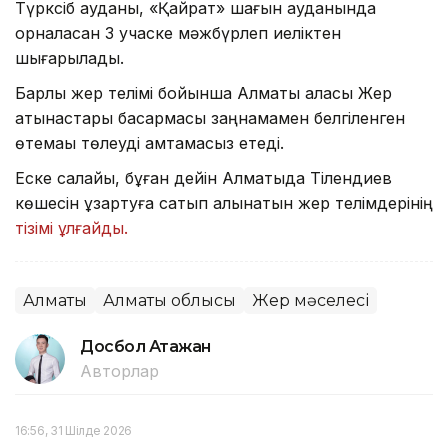
Түрксіб ауданы, «Қайрат» шағын ауданында
орналасқан 3 учаске мәжбүрлеп иеліктен
шығарылады.
Барлық жер телімі бойынша Алматы қаласы Жер
қатынастары басқармасы заңнамамен белгіленген
өтемақы төлеуді қамтамасыз етеді.
Еске салайық, бұған дейін Алматыда Тілендиев
көшесін ұзартуға сатып алынатын жер телімдерінің
тізімі ұлғайды.
Алматы
Алматы облысы
Жер мәселесі
Досбол Атажан
Авторлар
16:56, 31 Шілде 2026