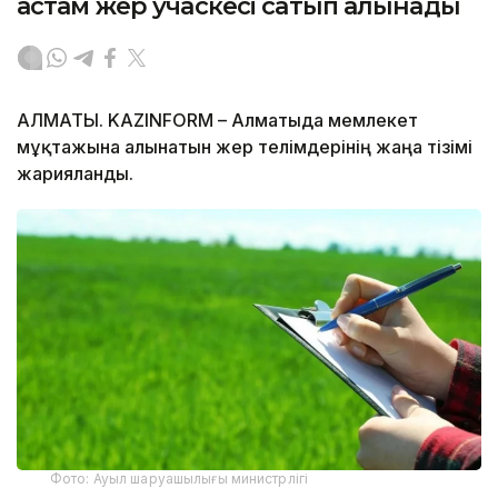
астам жер учаскесі сатып алынады
АЛМАТЫ. KAZINFORM – Алматыда мемлекет
мұқтажына алынатын жер телімдерінің жаңа тізімі
жарияланды.
Фото: Ауыл шаруашылығы министрлігі