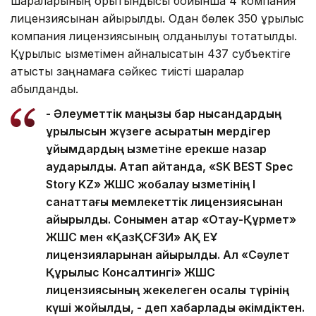
шараларының қорытындысы бойынша 4 компания
лицензиясынан айырылды. Одан бөлек 350 құрылыс
компания лицензиясының қолданылуы тоқтатылды.
Құрылыс қызметімен айналысатын 437 субъектіге
қатысты заңнамаға сәйкес тиісті шаралар
қабылданды.
- Әлеуметтік маңызы бар нысандардың
құрылысын жүзеге асыратын мердігер
ұйымдардың қызметіне ерекше назар
аударылды. Атап айтқанда, «SK BEST Spec
Story KZ» ЖШС жобалау қызметінің І
санаттағы мемлекеттік лицензиясынан
айырылды. Сонымен қатар «Отау-Құрмет»
ЖШС мен «ҚазҚСҒЗИ» АҚ ЕҰ
лицензияларынан айырылды. Ал «Сәулет
Құрылыс Консалтингі» ЖШС
лицензиясының жекелеген қосалқы түрінің
күші жойылды, - деп хабарлады әкімдіктен.