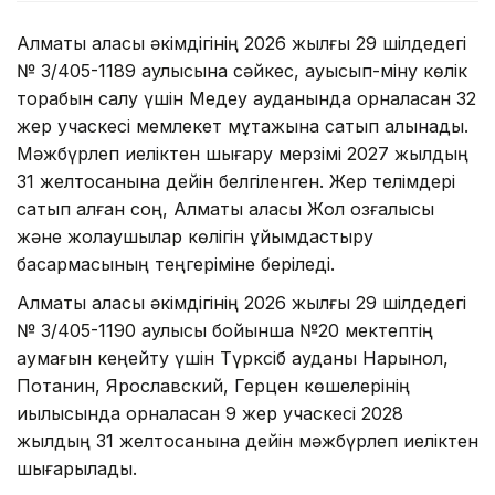
Алматы қаласы әкімдігінің 2026 жылғы 29 шілдедегі
№ 3/405-1189 қаулысына сәйкес, ауысып-міну көлік
торабын салу үшін Медеу ауданында орналасқан 32
жер учаскесі мемлекет мұқтажына сатып алынады.
Мәжбүрлеп иеліктен шығару мерзімі 2027 жылдың
31 желтоқсанына дейін белгіленген. Жер телімдері
сатып алған соң, Алматы қаласы Жол қозғалысы
және жолаушылар көлігін ұйымдастыру
басқармасының теңгеріміне беріледі.
Алматы қаласы әкімдігінің 2026 жылғы 29 шілдедегі
№ 3/405-1190 қаулысы бойынша №20 мектептің
аумағын кеңейту үшін Түрксіб ауданы Нарынқол,
Потанин, Ярославский, Герцен көшелерінің
қиылысында орналасқан 9 жер учаскесі 2028
жылдың 31 желтоқсанына дейін мәжбүрлеп иеліктен
шығарылады.