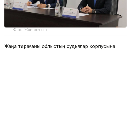
Фото: Жоғарғы сот
Жаңа төрағаны облыстың судьялар корпусына
Жоғарғы Соттың әкімшілік істер жөніндегі сот
алқасының төрағасы Аслан Түкиев таныстырды.
Салтанатты рәсімге Алматы облысының әкімі
Марат Сұлтанғазиев, судьялар, құқық қорғау және
мемлекеттік органдардың өкілдері, сондай-ақ сот
қызметкерлері қатысты.
Аслан Түкиев Жоғарғы Сот төрағасының атынан
Нариман Бекназаровты жаңа қызметімен құттықтап,
оның сот жүйесіндегі, соның ішінде Алматы қалалық
сотының азаматтық істер жөніндегі сот алқасының
төрағасы ретіндегі көпжылдық тәжірибесіне