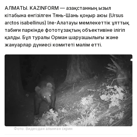
АЛМАТЫ. KAZINFORM — Қазақстанның Қызыл
кітабына енгізілген Тянь-Шань қоңыр аюы (Ursus
arctos isabellinus) Іле-Алатауы мемлекеттік ұлттық
табиғи паркінде фототұзақтың объективіне ілігіп
қалды. Бұл туралы Орман шаруашылығы және
жануарлар дүниесі комитеті мәлім етті.
Фото: Видеодан алынған скрин