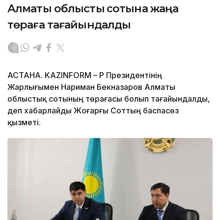
Алматы облыстық сотына жаңа
төраға тағайындалды
АСТАНА. KAZINFORM – ҚР Президентінің
Жарлығымен Нариман Бекназаров Алматы
облыстық сотының төрағасы болып тағайындалды,
деп хабарлайды Жоғарғы Соттың баспасөз
қызметі.