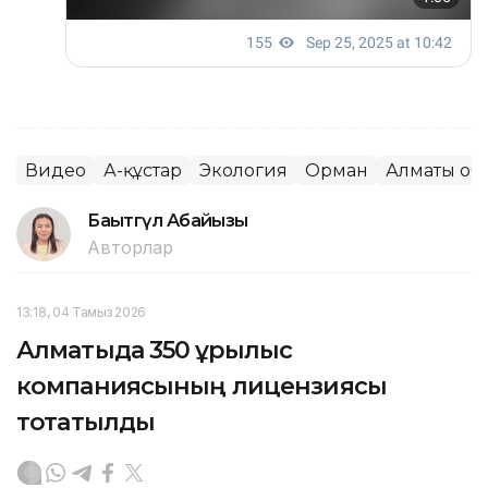
Видео
Аң-құстар
Экология
Орман
Алматы об
Бақытгүл Абайқызы
Авторлар
13:18, 04 Тамыз 2026
Алматыда 350 құрылыс
компаниясының лицензиясы
тоқтатылды