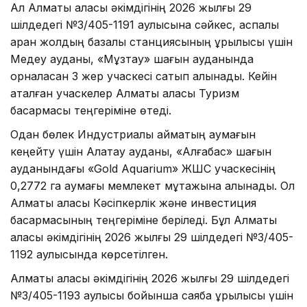
Ал Алматы қаласы әкімдігінің 2026 жылғы 29
шілдедегі №3/405-1191 қаулысына сәйкес, аспалы
арқан жолдың базалық станциясының құрылысы үшін
Медеу ауданы, «Мұзтау» шағын ауданында
орналасқан 3 жер учаскесі сатып алынады. Кейін
аталған учаскелер Алматы қаласы Туризм
басқармасы теңгеріміне өтеді.
Одан бөлек Индустриалық аймақтың аумағын
кеңейту үшін Алатау ауданы, «Алғабас» шағын
ауданындағы «Gold Aquarium» ЖШС учаскесінің
0,2772 га аумағы мемлекет мұқтажына алынады. Ол
Алматы қаласы Кәсіпкерлік және инвестиция
басқармасының теңгеріміне беріледі. Бұл Алматы
қаласы әкімдігінің 2026 жылғы 29 шілдедегі №3/405-
1192 қаулысында көрсетілген.
Алматы қаласы әкімдігінің 2026 жылғы 29 шілдедегі
№3/405-1193 қаулысы бойынша саябақ құрылысы үшін