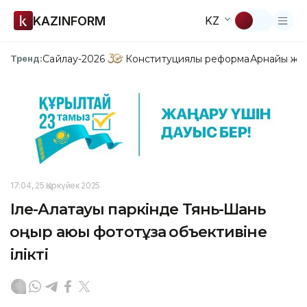
KAZINFORM
KZ
Сайлау-2026
Конституциялық реформа
Арнайы жо
Тренд:
17:04, 25 Қыркүйек 2025
Іле-Алатауы паркінде Тянь-Шань
қоңыр аюы фототұзақ объективіне
ілікті