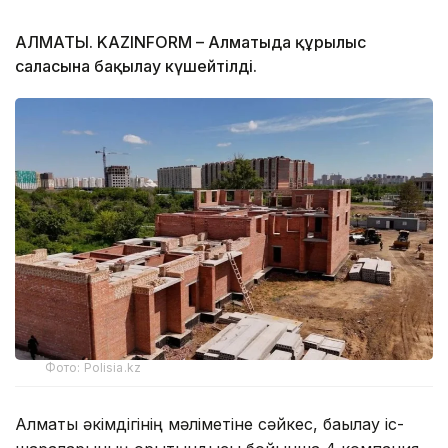
АЛМАТЫ. KAZINFORM – Алматыда құрылыс
саласына бақылау күшейтілді.
Фото: Polisia.kz
Алматы әкімдігінің мәліметіне сәйкес, бақылау іс-