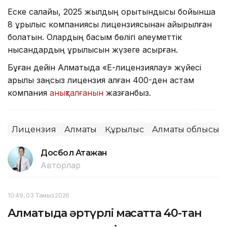
Еске салайық, 2025 жылдың қорытындысы бойынша
8 құрылыс компаниясы лицензиясынан айырылған
болатын. Олардың басым бөлігі әлеуметтік
нысандардың құрылысын жүзеге асырған.
Бұған дейін Алматыда «Е-лицензиялау» жүйесі
арқылы заңсыз лицензия алған 400-ден астам
компания
анықталғанын
жазғанбыз.
Лицензия
Алматы
Құрылыс
Алматы облысы
Досбол Атажан
Авторлар
10:49, 03 Тамыз 2026
Алматыда әртүрлі мақсатта 40-тан