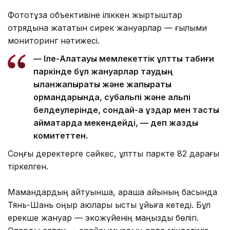
Фототұзақ объективіне іліккен жыртқыштар
отрядына жататын сирек жануарлар — ғылыми
мониторинг нәтижесі.
— Іле-Алатауы мемлекеттік ұлттық табиғи
паркінде бұл жануарлар таудың
қылқанжапырақты және жапырақты
ормандарында, субальпі және альпі
белдеулерінде, сондай-ақ құздар мен тасты
аймақтарда мекендейді, — деп жазды
комитеттен.
Соңғы деректерге сәйкес, ұлттық паркте 82 дарағы
тіркелген.
Мамандардың айтуынша, қараша айының басында
Тянь-Шань қоңыр аюлары қыстық ұйқыға кетеді. Бұл
ерекше жануар — экожүйенің маңызды бөлігі.