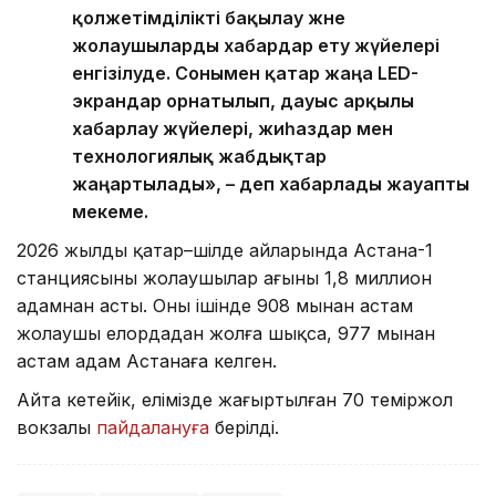
қолжетімділікті бақылау және
жолаушыларды хабардар ету жүйелері
енгізілуде. Сонымен қатар жаңа LED-
экрандар орнатылып, дауыс арқылы
хабарлау жүйелері, жиһаздар мен
технологиялық жабдықтар
жаңартылады», – деп хабарлады жауапты
мекеме.
2026 жылдың қаңтар–шілде айларында Астана-1
станциясының жолаушылар ағыны 1,8 миллион
адамнан асты. Оның ішінде 908 мыңнан астам
жолаушы елордадан жолға шықса, 977 мыңнан
астам адам Астанаға келген.
Айта кетейік, елімізде жаңғыртылған 70 теміржол
вокзалы
пайдалануға
берілді.