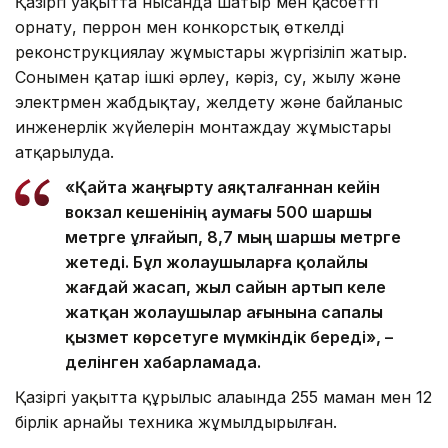
Қазіргі уақытта нысанда шатыр мен қасбетті
орнату, перрон мен конкорстық өткелді
реконструкциялау жұмыстары жүргізіліп жатыр.
Сонымен қатар ішкі әрлеу, кәріз, су, жылу және
электрмен жабдықтау, желдету және байланыс
инженерлік жүйелерін монтаждау жұмыстары
атқарылуда.
«Қайта жаңғырту аяқталғаннан кейін
вокзал кешенінің аумағы 500 шаршы
метрге ұлғайып, 8,7 мың шаршы метрге
жетеді. Бұл жолаушыларға қолайлы
жағдай жасап, жыл сайын артып келе
жатқан жолаушылар ағынына сапалы
қызмет көрсетуге мүмкіндік береді», –
делінген хабарламада.
Қазіргі уақытта құрылыс алаңында 255 маман мен 12
бірлік арнайы техника жұмылдырылған.