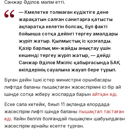
Санжар Әділов мәлім етті.
— Кәмелетке толмаған күдіктіге дене
жарақатын салған санитарға қатысты
ақпаратқа келетін болсақ, бұл факті
бойынша сотқа дейінгі тергеу амалдары
жүріп жатыр. Қылмыстық іс қозғалды.
Қазір барлық мән-жайды анықтау үшін
кешенді тергеу жүріп жатыр, — дейді
Санжар Әділов Мәжіліс қабырғасында БАҚ
өкілдерінің сауалына жауап бере тұрып.
Бұған дейін Ішкі істер министрінің орынбасары
лифтіде баланы пышақтаған жасөспірімнің ісі бір ай
ішінде сотқа жіберу жоспарда барын
айтқан еді.
Еске сала кетейік, биыл 11 ақпанда елордада
жасөспірім лифті ішінде баланы
пышақтап тастаған
еді.
Кейін белгілі болғандай пышақпен шабуылдаған
жасөспірім арнайы есепте тұрған.