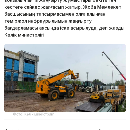
кестеге сәйкес жалғасып жатыр. Жоба Мемлекет
басшысының тапсырмасымен қолға алынған
теміржол инфрақұрылымын жаңғырту
бағдарламасы аясында іске асырылуда, деп жазды
Көлік министрлігі.
Фото: Көлік министрлігі