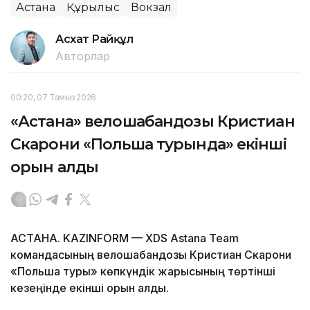
Астана
Құрылыс
Вокзал
Асхат Райқұл
Авторлар
00:20, 07 Тамыз 2026
«Астана» велошабандозы Кристиан
Скарони «Польша турында» екінші
орын алды
АСТАНА. KAZINFORM — XDS Astana Team
командасының велошабандозы Кристиан Скарони
«Польша туры» көпкүндік жарысының төртінші
кезеңінде екінші орын алды.