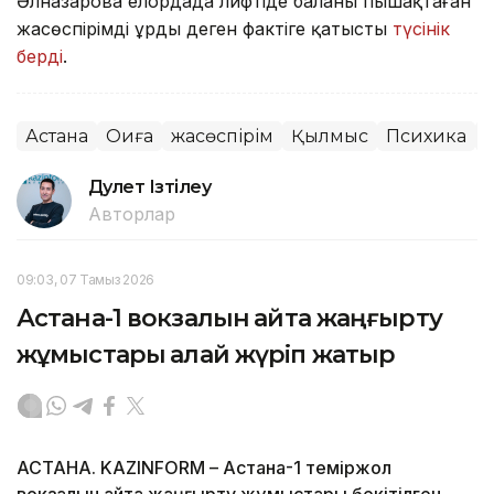
Әлназарова елордада лифтіде баланы пышақтаған
жасөспірімді ұрды деген фактіге қатысты
түсінік
берді
.
Астана
Оқиға
жасөспірім
Қылмыс
Психика
Дәулет Ізтілеу
Авторлар
09:03, 07 Тамыз 2026
Астана-1 вокзалын қайта жаңғырту
жұмыстары қалай жүріп жатыр
АСТАНА. KAZINFORM – Астана-1 теміржол
вокзалын қайта жаңғырту жұмыстары бекітілген