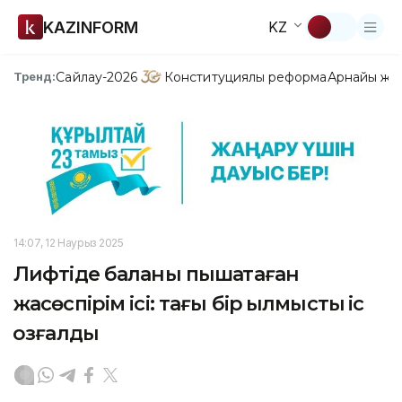
KAZINFORM
KZ
Сайлау-2026
Конституциялық реформа
Арнайы жо
Тренд:
14:07, 12 Наурыз 2025
Лифтіде баланы пышақтаған
жасөспірім ісі: тағы бір қылмыстық іс
қозғалды