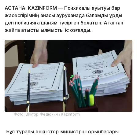
АСТАНА. KAZINFORM — Психикалық ауытқуы бар
жасөспірімнің анасы ауруханада баламды ұрды
деп полицияға шағым түсірген болатын. Аталған
жайтқа қатысты қылмыстық іс қозғалды.
Фото: Виктор Федюнин / Kazinform
Бұл туралы Ішкі істер министрінің орынбасары