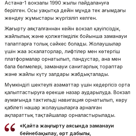
Астана-1 вокзалы 1990 жылы пайдалануға
берілген. Осы уақытқа дейін мұнда тек ағымдағы
жөндеу жұмыстары жүргізіліп келген.
Жаңғырту аяқталғаннан кейін вокзал қауіпсіздік,
жайлылық және қолжетімділік бойынша заманауи
талаптарға толық сәйкес болады. Жолаушылар
үшін жаңа эскалаторлар, лифтілер мен көтергіш
платформалар орнатылып, пандустар, ана мен
бала бөлмелері, заманауи санитарлық тораптар
және жайлы күту залдары жабдықталады.
Мүмкіндігі шектеулі азаматтар үшін кедергісіз орта
қалыптастыруға ерекше назар аударылуда. Вокзал
аумағында тактильді навигация орнатылып, көру
қабілеті нашар жолаушыларға арналған
ақпараттық тақтайшалар орналастырылады.
«Қайта жаңғырту аясында заманауи
бейнебақылау, өрт дабылы,