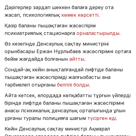
Дәрігерлер зардап шеккен балаға дереу ота
жасап, психологиялық
көмек көрсетті.
Қазір баланы пышақтаған жасөспірім
психиатриялық стационарға
орналастырылды.
Өз кезегінде Денсаулық сақтау министрінің
орынбасары Ержан Нұрлыбаев жасөспірімнің ортаға
бейім жағдайда болғанын
айтты
.
Сондай-ақ кейін анықталғандай лифтіде баланы
пышақтаған жасөспірімді жалғызбасты ана
тәрбиелеп отырғаны
белгілі болды.
Айта кетсек, елордада көпқабатты тұрғын үйлердің
бірінде лифтіде баланы пышақтаған жасөспірімнің
анасы психикалық денсаулық орталығында ұлын
ұрғаны туралы полицияға шағым
түсірген еді.
Кейін Денсаулық сақтау министрі Ақмарал