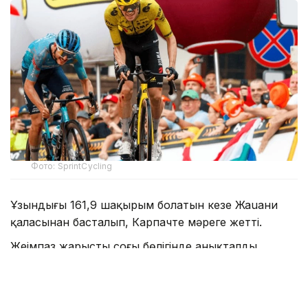
Фото: SprintCycling
Ұзындығы 161,9 шақырым болатын кезең Жаuани
қаласынан басталып, Карпачте мәреге жетті.
Жеңімпаз жарыстың соңғы бөлігінде анықталды.
Мәреге жақындағанда үш шабандоз алға шықты.
Соңғы шақырымда олардың бірі шабуыл жасап,
Кристиан Скарони ғана оған жауап бере алды.