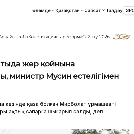
Әлемде
Қазақстан
Саясат
Талдау
SP
Арнайы жоба
Конституциялық реформа
Сайлау-2026
атыда жер қойнына
ры, министр Мусин естелігімен
ла кезінде қаза болған Мирболат Құрмашевті
ры ақтық сапарға шығарып салды, деп