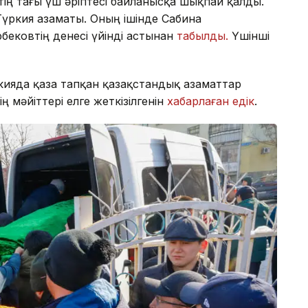
тің тағы үш әріптесі байланысқа шықпай қалды.
 Түркия азаматы. Оның ішінде Сабина
бековтің денесі үйінді астынан
табылды.
Үшінші
ркияда қаза тапқан қазақстандық азаматтар
 мәйіттері елге жеткізілгенін
хабарлаған едік
.