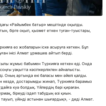
дағы «Райымбек батыр» мешітінде оқылды.
ын, бірге оқып, қызмет еткен туған-туыстары,
ияға өз жобаларын іске асыруға кеткен. Бұл
ған інісі Алмат Құрмашев айтып берді.
жылы жұмыс бабымен Түркияға кеткен еді. Онда
 соңғы уақытта кәсіпкерлікпен айналысты.
і. Оның артында екі баласы мен әйелі қалды.
ген кезде, достарымды жинап, Түркияға барамыз
дайға куә болдық. Үйлердің бәрі қираған.
мақ, біреуді іздеп табудың өзі қиын.
тауып, үйінді астынан шығардық», - деді Алмат.