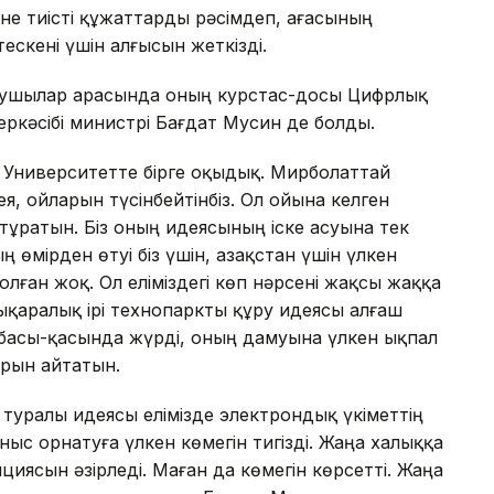
іне тиісті құжаттарды рәсімдеп, ағасының
ескені үшін алғысын жеткізді.
лушылар арасында оның курстас-досы Цифрлық
ркәсібі министрі Бағдат Мусин де болды.
 Университетте бірге оқыдық. Мирболаттай
ея, ойларын түсінбейтінбіз. Ол ойына келген
тұратын. Біз оның идеясының іске асуына тек
 өмірден өтуі біз үшін, Қазақстан үшін үлкен
олған жоқ. Ол еліміздегі көп нәрсені жақсы жаққа
лықаралық ірі технопаркты құру идеясы алғаш
ің басы-қасында жүрді, оның дамуына үлкен ықпал
арын айтатын.
 туралы идеясы елімізде электрондық үкіметтің
ныс орнатуға үлкен көмегін тигізді. Жаңа халыққа
ясын әзірледі. Маған да көмегін көрсетті. Жаңа