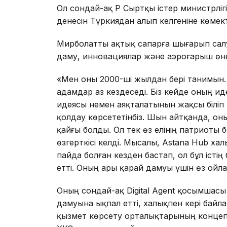
Ол сондай-ақ ҚР Сыртқы істер министрліг
денесін Түркиядан алып келгеніне көмект
Мирболатты ақтық сапарға шығарып са
даму, инновациялар және аэроғарыш өне
«Мен оны 2000-ші жылдан бері танимын.
адамдар аз кездеседі. Біз кейде оның ид
идеясы немен аяқталатынын жақсы біліп 
қолдау көрсететінбіз. Шын айтқанда, оның
қайғы болды. Ол тек өз елінің патриоты б
өзгерткісі келді. Мысалы, Astana Hub ха
пайда болған кезден бастап, ол бұл іст
етті. Оның ары қарай дамуы үшін өз ойл
Оның сондай-ақ Digital Agent қосымшасы
дамуына ықпал етті, халықпен кері байла
қызмет көрсету орталықтарының концепци