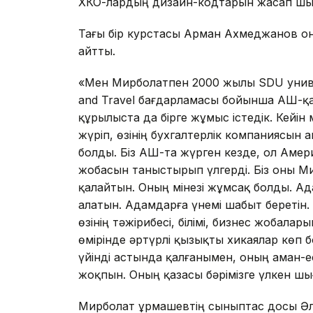
ХҚКО-лардың дизайн-кодтарын жасап шық
Тағы бір курстасы Арман Ахмеджанов оны
айтты.
«Мен Мирболатпен 2000 жылы SDU униве
and Travel бағдарламасы бойынша АҚШ-қа
құрылыста да бірге жұмыс істедік. Кейін
жүріп, өзінің бухгалтерлік компаниясын 
болды. Біз АҚШ-та жүрген кезде, ол Ам
жобасын таныстырып үлгерді. Біз оны Ми
қалайтын. Оның мінезі жұмсақ болды. Ад
алатын. Адамдарға үнемі шабыт беретін. 
өзінің тәжірибесі, білімі, бизнес жобалар
өмірінде әртүрлі қызықты хикаялар көп 
үйінді астында қалғанымен, оның аман-е
жоқпын. Оның қазасы бәрімізге үлкен ш
Мирболат Құрмашевтің сыныптас досы Әлім