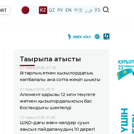
KZ
QZ
РУ
EN
中文
ق ز
ЎЗ
ORT
Тақырыпқа қатысты
07 тамыз 2026, 07:30
Үйі тарлық еткен қызылордалық
көпбалалы ана сотта жеңіп шықты
07 тамыз 2026, 05:11
Алимент қарызы 12 млн теңгеге
жеткен қызылордалықтың бас
бостандығы шектелді
07 тамыз 2026, 01:49
ШҚО-дағы өзен-көлдер суын
заңсыз пайдаланудың 10 дерегі