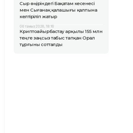
Сыр өңіріндегі Бақатам кесенесі
мен Сығанақ қалашығы қалпына
келтіріліп жатыр
06 тамыз 2026, 18:16
Криптоайырбастау арқылы 155 млн
теңге заңсыз табыс тапқан Орал
тұрғыны сотталды