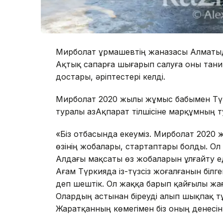
Мирболат Құрмашевтің жаназасы Алматы
Ақтық сапарға шығарып салуға оны танит
достары, әріптестері келді.
Мирболат 2020 жылы жұмыс бабымен Түрк
туралы ҚазАқпарат тілшісіне марқұмның ту
«Біз отбасында екеуміз. Мирболат 2020 
өзінің жобалары, стартаптары болды. Ол
Алдағы мақсаты өз жобаларын ұлғайту ед
Ағам Түркияда із-түзсіз жоғалғанын біл
деп шештік. Ол жаққа барып қайғылы жағ
Олардың астынан біреуді алып шықпақ тұр
Жаратқанның көмегімен біз оның денесін 