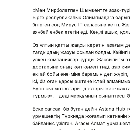
«Мен Мирболатпен Шымкентте Қазақ-түрік
Бірге республикалық Олимпиадаға барып,
бітірген соң Мирус IT саласына кетті. Жа
аянбай еңбек ететін еді. Көңілі ашық, қол
Өз ұлтын қатты жақсы көретін. Қазағым де
тағдырдың жазуы осылай болды. Кейінгі қ
үлкен компаниялар құрды. Жақсылығы өте
достарына оның көп көмегі тиді. Қазір қ
екі ай бойы әне-міне барамын деп жүріп,
ісі, біз оған қарсы ештеңе істей алмаймы
Бүгін сыныптастары, достары жан-жақтан
тұрмыз», - деді марқұмның сыныптасы Ә
Еске салсақ, біз бұған дейін Astana Hub
Құрмашевтің Түркияда жоғалып кеткенін х
байланыс үзілген. Ағасы Алмат Құрмашевт