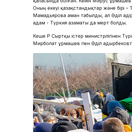
қаласында болған. Кейін Мирус Құрмашев
Оның екеуі қазақстандықтар және бірі –
Мамадьярова аман табылды, ал Әділ Қадір
адам - Түркия азаматы да мерт болды.
Кеше ҚР Сыртқы істер министрлігінен Тү
Мирболат Құрмашев пен Әділ Қадырбековтің