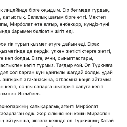
 лицейінде бірге оқыдым. Бір бөлмеде тұрдық.
 қатыстық. Балалық шағым бірге өтті. Мектеп
лпы, Мирболат өте алғыр, еңбекқор, күндіз-түні
ында барымен бөлісетін жігіт еді.
се тік тұрып қызмет етуге дайын еді. Бірақ
ызметінде де көрдік, үлкен жетістіктерге жетті,
 көп болды. Бізге, яғни, сыныптастары,
имастықпен келіп тұрмыз. Тағдыр ғой. Ол Түркияға
 дәл сол барған күні қайғылы жағдай болды. Құдай
з. Қайғырып ата-анасына, отбасына көңіл айтамыз.
 келіп, соңғы сапарға шығарып салуға келіп
лімжан Игембаев.
 технопаркінің халықаралық агенті Мирболат
абарлаған едік. Жер сілкінісінен кейін Мираспен
ің айтуынша, зілзала кезінде ол Түркияның Хатай