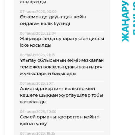
анықталды
07 тамыз 2026, 00:09
Өскеменде дауылдан кейін
ондаған көлік бүлінді
06 тамыз 2026, 22:34
Жаңақорғанда су тарату станциясы
іске қосылды
06 тамыз 2026, 21:35
Ұлытау облысының әкімі Жезқазған
теміржол вокзалындағы жаңғырту
жұмыстарын бақылады
06 тамыз 2026, 20:11
Алматыда картинг көліктерімен
көшеге шыққан жүргізушілер тобы
жазаланды
06 тамыз 2026, 20:00
Семей орманы: қасіреттен кейінгі
қайта түлеу
06 тамыз 2026, 18:25