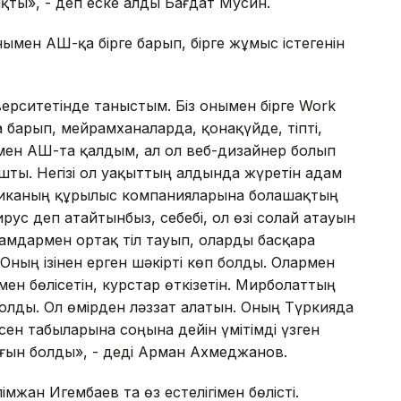
ты», - деп еске алды Бағдат Мусин.
мен АҚШ-қа бірге барып, бірге жұмыс істегенін
рситетінде таныстым. Біз онымен бірге Work
 барып, мейрамханаларда, қонақүйде, тіпті,
 мен АҚШ-та қалдым, ал ол веб-дизайнер болып
ашты. Негізі ол уақыттың алдында жүретін адам
ериканың құрылыс компанияларына болашақтың
рус деп атайтынбыз, себебі, ол өзі солай атауын
амдармен ортақ тіл тауып, оларды басқара
Оның ізінен ерген шәкірті көп болды. Олармен
ымен бөлісетін, курстар өткізетін. Мирболаттың
болды. Ол өмірден ләззат алатын. Оның Түркияда
сен табыларына соңына дейін үмітімді үзген
ығын болды», - деді Арман Ахмеджанов.
жан Игембаев та өз естелігімен бөлісті.