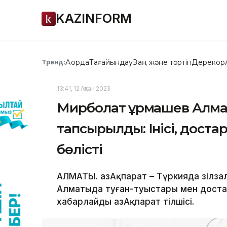
KAZINFORM
Ақорда
Тағайындау
Заң және тәртіп
Дерекқор
Тренд:
13:41, 12 Ақпан 2023
Мирболат Құрмашев Алм
тапсырылды: Інісі, доста
бөлісті
АЛМАТЫ. ҚазАқпарат – Түркияда зілза
Алматыда туған-туыстары мен доста
хабарлайды ҚазАқпарат тілшісі.